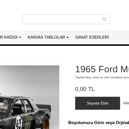
AR KAĞIDI
KANVAS TABLOLAR
SANAT ESERLERI
1965 Ford M
Toplam fiyat, ebat ve ürün seçiminiz so
0,00 TL
Sepete Ekle
Ade
Boyutunuzu Girin veya Orjinal