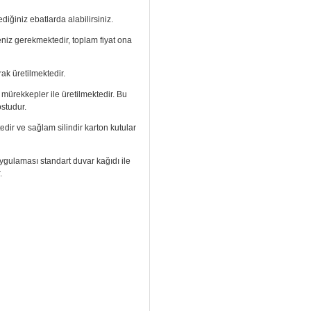
diğiniz ebatlarda alabilirsiniz.
meniz gerekmektedir, toplam fiyat ona
ak üretilmektedir.
ı mürekkepler ile üretilmektedir. Bu
ostudur.
edir ve sağlam silindir karton kutular
. Uygulaması standart duvar kağıdı ile
.
izi arayıp talebinizi iletebilirsiniz.
aramızdan ulaşabilirsiniz.