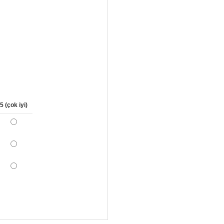
5 (çok iyi)
*
*