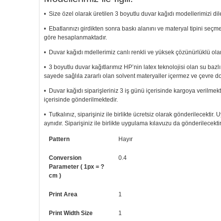
• Size özel olarak üretilen 3 boyutlu duvar kağıdı modellerimizi dile
• Ebatlarınızı girdikten sonra baskı alanını ve materyal tipini seç
göre hesaplanmaktadır.
• Duvar kağıdı mdellerimiz canlı renkli ve yüksek çözünürlüklü olar
• 3 boyutlu duvar kağıtlarımız HP’nin latex teknolojisi olan su bazl
sayede sağlıla zararlı olan solvent materyaller içermez ve çevre d
• Duvar kağıdı siparişleriniz 3 iş günü içerisinde kargoya verilmekt
içerisinde gönderilmektedir.
• Tutkalınız, siparişiniz ile birlikte ücretsiz olarak gönderilecektir
aynıdır. Siparişiniz ile birlikte uygulama kılavuzu da gönderilecektir
• Resimli duvar kağıdı modelinizi siyah beyaz renklerde istiyorsanız b
Pattern
Hayır
• Görselde düzenleme yaptırmak istiyorsanız yine bize telefon num
Conversion
0.4
Parameter ( 1px = ?
cm )
Print Area
1
Print Width Size
1