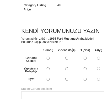
Category Listing
490
Price
KENDI YORUMUNUZU YAZIN
Yorumladığınız ürün :
1965 Ford Mustang Araba Modeli
Bu ürüne kaç puan verirsiniz ?
*
1 (kötü)
2 (fena değil)
3 (orta)
4 (iyi)
Görüntü
Kalitesi
Yapıştırma
Kolaylığı
Fiyat
Sitede Görünecek İsim
Yorumunuzun Başlığı