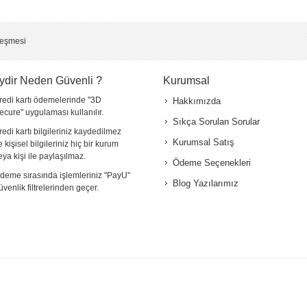
*
leşmesi
ydir Neden Güvenli ?
Kurumsal
redi kartı ödemelerinde "3D
Hakkımızda
ecure" uygulaması kullanılır.
Sıkça Sorulan Sorular
redi kartı bilgileriniz kaydedilmez
Kurumsal Satış
e kişisel bilgileriniz hiç bir kurum
eya kişi ile paylaşılmaz.
Ödeme Seçenekleri
deme sırasında işlemleriniz "PayU"
Blog Yazılarımız
üvenlik filtrelerinden geçer.