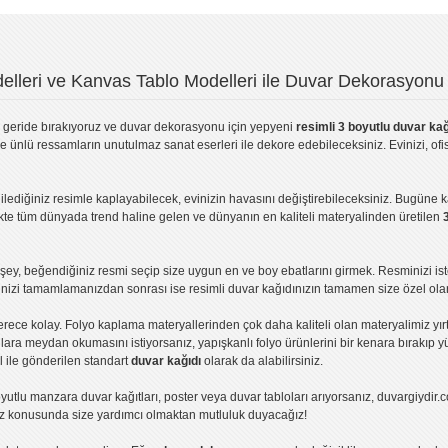
lleri ve Kanvas Tablo Modelleri ile Duvar Dekorasyonu 
geride bırakıyoruz ve
duvar dekorasyonu
için yepyeni
resimli 3 boyutlu duvar kağ
ve ünlü ressamların unutulmaz sanat eserleri ile dekore edebileceksiniz. Evinizi, ofis
ilediğiniz resimle kaplayabilecek, evinizin havasını değiştirebileceksiniz. Bugüne 
likte tüm dünyada trend haline gelen ve dünyanın en kaliteli materyalinden üretilen
ey, beğendiğiniz resmi seçip size uygun en ve boy ebatlarını girmek. Resminizi is
işinizi tamamlamanızdan sonrası ise
resimli duvar kağıdı
nızın tamamen size özel olar
erece kolay.
Folyo kaplama
materyallerinden çok daha kaliteli olan
materyalimiz
yır
ıllara meydan okumasını istiyorsanız,
yapışkanlı folyo
ürünlerini bir kenara bırakıp y
l ile gönderilen standart
duvar kağıdı
olarak da alabilirsiniz.
yutlu manzara duvar kağıtları
,
poster
veya
duvar tabloları
arıyorsanız, duvargiydir.c
ız konusunda size yardımcı olmaktan mutluluk duyacağız!