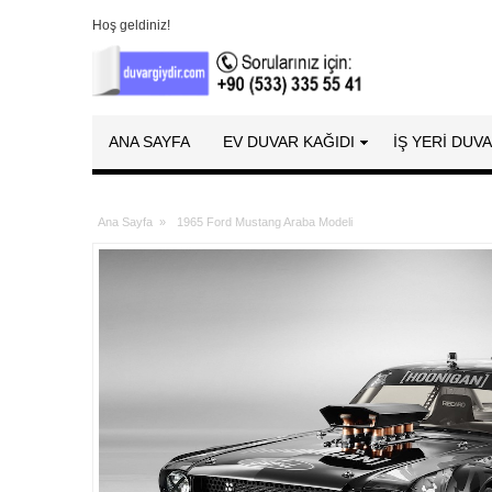
Hoş geldiniz!
ANA SAYFA
EV DUVAR KAĞIDI
İŞ YERİ DUV
Ana Sayfa
»
1965 Ford Mustang Araba Modeli