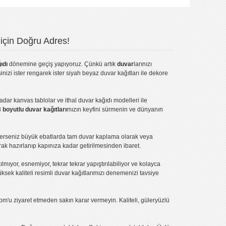
için Doğru Adres!
ıdı
dönemine geçiş yapıyoruz. Çünkü artık
duvar
larınızı
inizi ister rengarek ister
siyah beyaz duvar kağıtları
ile dekore
kadar
kanvas tablo
lar ve
ithal duvar kağıdı modelleri
ile
3 boyutlu duvar kağıtları
mızın keyfini sürmenin ve dünyanın
terseniz büyük ebatlarda tam
duvar kaplama
olarak veya
ak hazırlanıp kapınıza kadar getirilmesinden ibaret.
tılmıyor, esnemiyor, tekrar tekrar yapıştırılabiliyor ve kolayca
üksek kaliteli
resimli duvar kağıtlarımız
ı denemenizi tavsiye
om'u ziyaret etmeden sakın karar vermeyin. Kaliteli, güleryüzlü