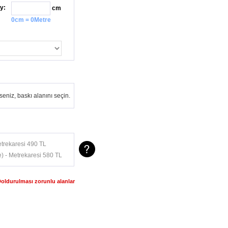
y:
cm
0cm = 0Metre
eniz, baskı alanını seçin.
trekaresi 490 TL
) - Metrekaresi 580 TL
Doldurulması zorunlu alanlar