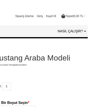
Sipariş İzleme
Giriş
Kayıt Ol
Sepet
0,00 TL
NASIL ÇALIŞIR?
ustang Araba Modeli
nucunda hesaplanacaktır.
t:
 Bir Boyut Seçin
*