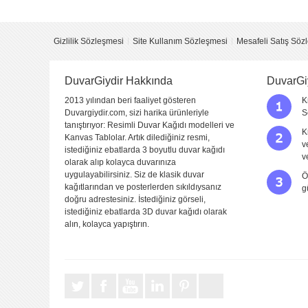
Yorum
Gizlilik Sözleşmesi
Site Kullanım Sözleşmesi
Mesafeli Satış Söz
DuvarGiydir Hakkında
DuvarGi
2013 yılından beri faaliyet gösteren
K
Duvargiydir.com, sizi harika ürünleriyle
S
tanıştırıyor: Resimli Duvar Kağıdı modelleri ve
K
Kanvas Tablolar. Artık dilediğiniz resmi,
v
istediğiniz ebatlarda 3 boyutlu duvar kağıdı
Yorumu Gönder
v
olarak alıp kolayca duvarınıza
uygulayabilirsiniz. Siz de klasik duvar
Ö
kağıtlarından ve posterlerden sıkıldıysanız
g
doğru adrestesiniz. İstediğiniz görseli,
istediğiniz ebatlarda 3D duvar kağıdı olarak
alın, kolayca yapıştırın.