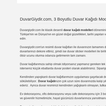
DuvarGiydir.com, 3 Boyutlu Duvar Kağıdı Mode
Duvargiydir.com
ile klasik desenli
duvar kağıdı modelleri
dönemini 
Türkiye'nin ve Dünya'nın en güzel doğal güzellikleri, tarihi yapıları 
edin.
Duvargiydir.com'un
resimli duvar kağıtları
ile duvarınızın tamamını d
duvarlarınızı dekore ettiniz, şimdi ise
duvar sticker
modelleri ile bir
öbür ucunu oturma odanıza getirmenin tam zamanı.
Duvar kağıtlarımıza sahip olmak istiyorsanız
yapmanız gereken tek ş
isterseniz küçük ebatlarda
duvar posteri
olarak alabilirsiniz. Sipar
Kendinden yapışkanlı
duvar kağıtlarımızın uygulaması
şaşırtacak d
sökülebiliyor.
Duvar kağıdı
nızın çok uzun süre duvarınızda kalıp y
ederiz. Ayrıca duvar resminizi kendinden yağışkanlı olmayan, tutka
Ev dekorasyonu
,
ofis dekorasyonu
veya
cafe dekorasyonu
için
3 bo
ve güvenilir hizmetimizle, hayal gücünüzü duvarlarınıza yansıtman