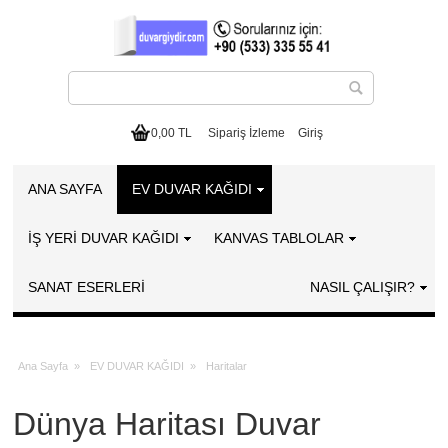
0,00 TL
Sipariş İzleme
Giriş
ANA SAYFA
EV DUVAR KAĞIDI
İŞ YERİ DUVAR KAĞIDI
KANVAS TABLOLAR
SANAT ESERLERI
NASIL ÇALIŞIR?
Ana Sayfa
»
EV DUVAR KAĞIDI
»
Haritalar
Dünya Haritası Duvar