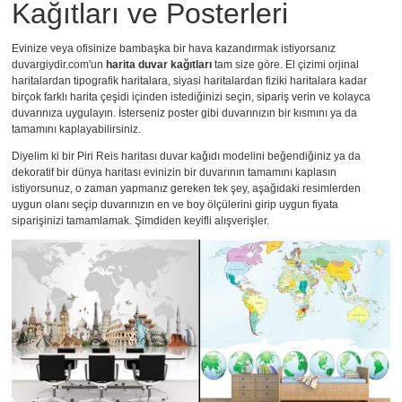
Kağıtları ve Posterleri
Evinize veya ofisinize bambaşka bir hava kazandırmak istiyorsanız
duvargiydir.com'un
harita duvar kağıtları
tam size göre. El çizimi orjinal
haritalardan tipografik haritalara, siyasi haritalardan fiziki haritalara kadar
birçok farklı harita çeşidi içinden istediğinizi seçin, sipariş verin ve kolayca
duvarınıza uygulayın. İsterseniz
poster
gibi duvarınızın bir kısmını ya da
tamamını kaplayabilirsiniz.
Diyelim ki bir Piri Reis haritası duvar kağıdı modelini beğendiğiniz ya da
dekoratif bir dünya haritası evinizin bir duvarının tamamını kaplasın
istiyorsunuz, o zaman yapmanız gereken tek şey, aşağıdaki resimlerden
uygun olanı seçip duvarınızın en ve boy ölçülerini girip uygun fiyata
siparişinizi tamamlamak. Şimdiden keyifli alışverişler.