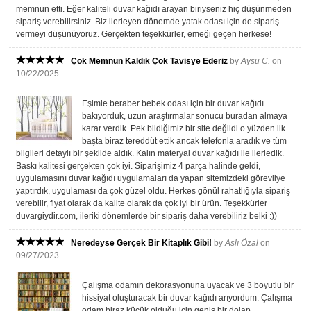
memnun etti. Eğer kaliteli duvar kağıdı arayan biriyseniz hiç düşünmeden
sipariş verebilirsiniz. Biz ilerleyen dönemde yatak odası için de sipariş
vermeyi düşünüyoruz. Gerçekten teşekkürler, emeği geçen herkese!
Çok Memnun Kaldık Çok Tavisye Ederiz
by
Aysu C.
on
10/22/2025
Eşimle beraber bebek odası için bir duvar kağıdı
bakıyorduk, uzun araştırmalar sonucu buradan almaya
karar verdik. Pek bildiğimiz bir site değildi o yüzden ilk
başta biraz tereddüt ettik ancak telefonla aradık ve tüm
bilgileri detaylı bir şekilde aldık. Kalın materyal duvar kağıdı ile ilerledik.
Baskı kalitesi gerçekten çok iyi. Siparişimiz 4 parça halinde geldi,
uygulamasını duvar kağıdı uygulamaları da yapan sitemizdeki görevliye
yaptırdık, uygulaması da çok güzel oldu. Herkes gönül rahatlığıyla sipariş
verebilir, fiyat olarak da kalite olarak da çok iyi bir ürün. Teşekkürler
duvargiydir.com, ileriki dönemlerde bir sipariş daha verebiliriz belki :))
Neredeyse Gerçek Bir Kitaplık Gibi!
by
Aslı Özal
on
09/27/2023
Çalışma odamın dekorasyonuna uyacak ve 3 boyutlu bir
hissiyat oluşturacak bir duvar kağıdı arıyordum. Çalışma
odam biraz küçük olduğu için geniş bir dolap