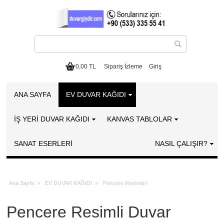
0,00 TL
Sipariş İzleme
Giriş
ANA SAYFA
EV DUVAR KAĞIDI
İŞ YERİ DUVAR KAĞIDI
KANVAS TABLOLAR
SANAT ESERLERI
NASIL ÇALIŞIR?
Ana Sayfa
»
EV DUVAR KAĞIDI
»
Pencere Resimleri
Pencere Resimli Duvar