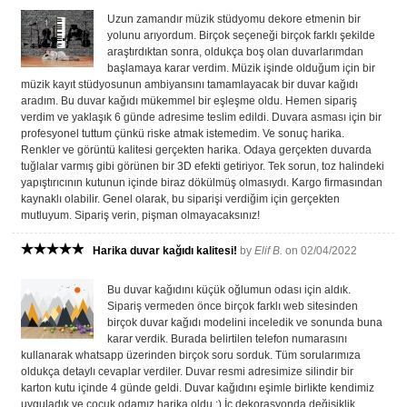
Uzun zamandır müzik stüdyomu dekore etmenin bir
yolunu arıyordum. Birçok seçeneği birçok farklı şekilde
araştırdıktan sonra, oldukça boş olan duvarlarımdan
başlamaya karar verdim. Müzik işinde olduğum için bir
müzik kayıt stüdyosunun ambiyansını tamamlayacak bir duvar kağıdı
aradım. Bu duvar kağıdı mükemmel bir eşleşme oldu. Hemen sipariş
verdim ve yaklaşık 6 günde adresime teslim edildi. Duvara asması için bir
profesyonel tuttum çünkü riske atmak istemedim. Ve sonuç harika.
Renkler ve görüntü kalitesi gerçekten harika. Odaya gerçekten duvarda
tuğlalar varmış gibi görünen bir 3D efekti getiriyor. Tek sorun, toz halindeki
yapıştırıcının kutunun içinde biraz dökülmüş olmasıydı. Kargo firmasından
kaynaklı olabilir. Genel olarak, bu siparişi verdiğim için gerçekten
mutluyum. Sipariş verin, pişman olmayacaksınız!
Harika duvar kağıdı kalitesi!
by
Elif B.
on 02/04/2022
Bu duvar kağıdını küçük oğlumun odası için aldık.
Sipariş vermeden önce birçok farklı web sitesinden
birçok duvar kağıdı modelini inceledik ve sonunda buna
karar verdik. Burada belirtilen telefon numarasını
kullanarak whatsapp üzerinden birçok soru sorduk. Tüm sorularımıza
oldukça detaylı cevaplar verdiler. Duvar resmi adresimize silindir bir
karton kutu içinde 4 günde geldi. Duvar kağıdını eşimle birlikte kendimiz
uyguladık ve çocuk odamız harika oldu :) İç dekorasyonda değişiklik