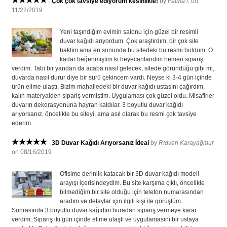
Çok çok tavsiye ediyorum kesinlikle!
by
Fatma l.
on
11/22/2019
Yeni taşındığım evimin salonu için güzel bir resimli
duvar kağıdı arıyordum. Çok araştırdım, bir çok site
baktım ama en sonunda bu sitedeki bu resmi buldum. O
kadar beğenmiştim ki heyecanlandım hemen sipariş
verdim. Tabi bir yandan da acaba nasıl gelecek, sitede göründüğü gibi mi,
duvarda nasıl durur diye bir sürü çekincem vardı. Neyse ki 3-4 gün içinde
ürün elime ulaştı. Bizim mahalledeki bir duvar kağıdı ustasını çağırdım,
kalın materyalden sipariş vermiştim. Uygulaması çok güzel oldu. Misafirler
duvarın dekorasyonuna hayran kaldılar. 3 boyutlu duvar kağıdı
arıyorsanız, öncelikle bu siteyi, ama asıl olarak bu resmi çok tavsiye
ederim.
3D Duvar Kağıdı Arıyorsanız İdeal
by
Rıdvan Karayağmur
on 08/16/2019
Ofisime derinlik katacak bir 3D duvar kağıdı modeli
arayışı içerisindeydim. Bu site karşıma çıktı, öncelikle
bilmediğim bir site olduğu için telefon numarasından
aradım ve detaylar için ilgili kişi ile görüştüm.
Sonrasında 3 boyutlu duvar kağıdını buradan sipariş vermeye karar
verdim. Sipariş iki gün içinde elime ulaştı ve uygulamasını bir ustaya