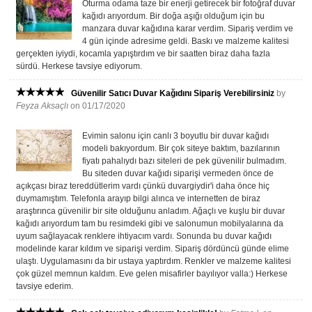
Oturma odama taze bir enerji getirecek bir fotoğraf duvar
kağıdı arıyordum. Bir doğa aşığı olduğum için bu
manzara duvar kağıdına karar verdim. Sipariş verdim ve
4 gün içinde adresime geldi. Baskı ve malzeme kalitesi
gerçekten iyiydi, kocamla yapıştırdım ve bir saatten biraz daha fazla
sürdü. Herkese tavsiye ediyorum.
Güvenilir Satıcı Duvar Kağıdını Sipariş Verebilirsiniz
by
Feyza Aksaçlı
on 01/17/2020
Evimin salonu için canlı 3 boyutlu bir duvar kağıdı
modeli bakıyordum. Bir çok siteye baktım, bazılarının
fiyatı pahalıydı bazı siteleri de pek güvenilir bulmadım.
Bu siteden duvar kağıdı siparişi vermeden önce de
açıkçası biraz tereddütlerim vardı çünkü duvargiydir'i daha önce hiç
duymamıştım. Telefonla arayıp bilgi alınca ve internetten de biraz
araştırınca güvenilir bir site olduğunu anladım. Ağaçlı ve kuşlu bir duvar
kağıdı arıyordum tam bu resimdeki gibi ve salonumun mobilyalarına da
uyum sağlayacak renklere ihtiyacım vardı. Sonunda bu duvar kağıdı
modelinde karar kıldım ve siparişi verdim. Sipariş dördüncü günde elime
ulaştı. Uygulamasını da bir ustaya yaptırdım. Renkler ve malzeme kalitesi
çok güzel memnun kaldım. Eve gelen misafirler bayılıyor valla:) Herkese
tavsiye ederim.