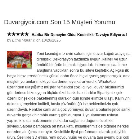
Duvargiydir.com Son 15 Müşteri Yorumu
Harika Bir Deneyim Oldu, Kesinlikle Tavsiye Ediyoruz!
by
Elif & Murat Y.
on 10/26/2025
Yeni taşındığımız evin salonu için duvar kağıdı arayışına
girmiştik. Dekorasyon tarzımıza uygun, kaliteli ve uzun
ömürlü bir ürün bulmak istiyorduk. İnternette saatlerce
araştırma yaptıktan sonra bu siteyi keşfettik. Açıkçası ilk
başta biraz tereddüt ettik çünkü daha önce hiç alışveriş yapmamıştık, ama
müşteri yorumlarını okuyunca denemeye karar verdik. WhatsApp
üzerinden ulaştığımız müşteri temsilcisi çok ilgiliydi, duvar ölçülerimizi
gönderince bize uygun ölçüde özel baskı hazırladılar.Siparişimiz çok
özenli bir şekilde paketlenmiş olarak 4 gün içinde elimize ulaştı. Kalın vinil
dokusu gerçekten kaliteli, baskı çözünürlüğü ise beklentimizin çok
üzerindeydi. Renkler canlı ama göz yormuyor, duvarla bütünleşince sanki
duvarda gerçek bir tablo varmış gibi duruyor. Uygulamasını ustaya
yaptırdık, o da malzemenin ne kadar sağlam olduğunu özellikle
söyledi.Salona bambaşka bir hava kattı, misafirlerimiz geldiğinde herkes
nereden aldığımızı soruyor. Kesinlikle fiyat-performans olarak çok iyi bir
ürün. Özellikle 3D etkisi, renk doygunluğu ve duvarla tam uyumu bizi çok