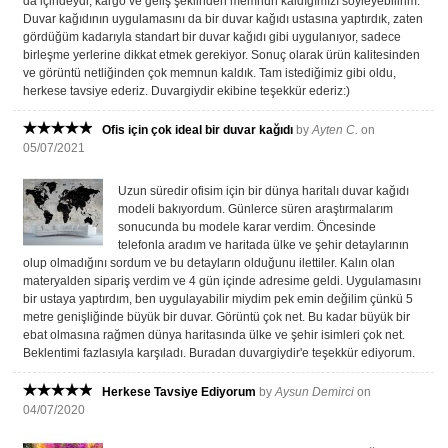
da içindeydi, kargo ve geliş şeklinden memnun kaldığımızı söyleyebilirim.
Duvar kağıdının uygulamasını da bir duvar kağıdı ustasına yaptırdık, zaten
gördüğüm kadarıyla standart bir duvar kağıdı gibi uygulanıyor, sadece
birleşme yerlerine dikkat etmek gerekiyor. Sonuç olarak ürün kalitesinden
ve görüntü netliğinden çok memnun kaldık. Tam istediğimiz gibi oldu,
herkese tavsiye ederiz. Duvargiydir ekibine teşekkür ederiz:)
Ofis için çok ideal bir duvar kağıdı
by
Ayten C.
on
05/07/2021
Uzun süredir ofisim için bir dünya haritalı duvar kağıdı
modeli bakıyordum. Günlerce süren araştırmalarım
sonucunda bu modele karar verdim. Öncesinde
telefonla aradım ve haritada ülke ve şehir detaylarının
olup olmadığını sordum ve bu detayların olduğunu ilettiler. Kalın olan
materyalden sipariş verdim ve 4 gün içinde adresime geldi. Uygulamasını
bir ustaya yaptırdım, ben uygulayabilir miydim pek emin değilim çünkü 5
metre genişliğinde büyük bir duvar. Görüntü çok net. Bu kadar büyük bir
ebat olmasına rağmen dünya haritasında ülke ve şehir isimleri çok net.
Beklentimi fazlasıyla karşıladı. Buradan duvargiydir'e teşekkür ediyorum.
Herkese Tavsiye Ediyorum
by
Aysun Demirci
on
04/07/2020