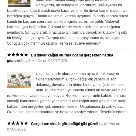
sığmıyordu, bu sebeple bu görünümü sağlayacak bir
kitaplık duvar kağıdı araştırmaya karar verdim. Bu duvar kağıdı modeli tam
istediğim gibiydi. Ebatlar da tam duvarıma uygundu. Sipariş sonrası duvar
kağıdı bir kaç gün sonra sert bir kutu içinde adresime geldi. Materyal
kalitesini çok beğendim. 2-3 saat içinde eşimle birlikte duvar kağıdını
uyguladık. Sonuç olarak, biraz uzaktan bakınca gerçek bir kitaplıkmış gibi
bir hissiyat oluşturuyor. Çalışma odamın dekorasyonuna da tam uydu.
Sonuçtan çok memnun kaldım. Herkese tavsiye ediyorum.
Bu duvar kağıdı oturma odamı gerçekten harika
gösterdi!
by
Buse Öz
on 04/07/2023
Uzun zamandır oturma odama uyacak dekorasyon
fikirleri arıyordum. Birçok değişiklik yaptım ve son
dokunuş, duvarlardan birine bir duvar kağıdı eklemek
oldu. Bu resim en uygunuydu çünkü bu duvar kağıdının
renkleri mobilyalarımla uyumluydu. Renklerin ve görüntü kalitesinin nasıl
olacağı konusunda şüpheliydim ama duvar kağıdı bana geldiğinde baskı
kalitesinden gerçekten çok memnun kaldım. Uygulaması da çok kolaydı.
Özetle sonuçtan memnunum ve herkese tavsiye ederim. Teşekkür ederim.
Gerçekten sitede göründüğü gibi güzel!
by
Kerem
on
07/08/2022