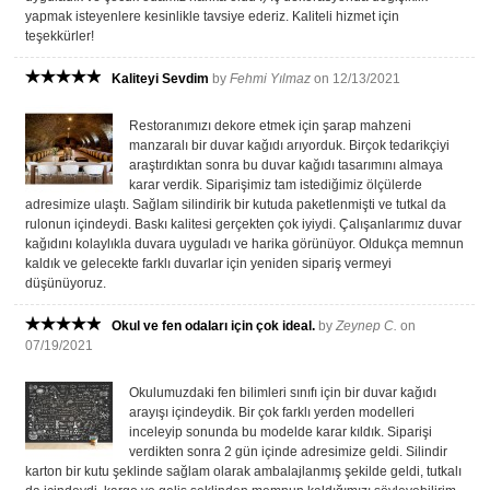
yapmak isteyenlere kesinlikle tavsiye ederiz. Kaliteli hizmet için
teşekkürler!
Kaliteyi Sevdim
by
Fehmi Yılmaz
on 12/13/2021
Restoranımızı dekore etmek için şarap mahzeni
manzaralı bir duvar kağıdı arıyorduk. Birçok tedarikçiyi
araştırdıktan sonra bu duvar kağıdı tasarımını almaya
karar verdik. Siparişimiz tam istediğimiz ölçülerde
adresimize ulaştı. Sağlam silindirik bir kutuda paketlenmişti ve tutkal da
rulonun içindeydi. Baskı kalitesi gerçekten çok iyiydi. Çalışanlarımız duvar
kağıdını kolaylıkla duvara uyguladı ve harika görünüyor. Oldukça memnun
kaldık ve gelecekte farklı duvarlar için yeniden sipariş vermeyi
düşünüyoruz.
Okul ve fen odaları için çok ideal.
by
Zeynep C.
on
07/19/2021
Okulumuzdaki fen bilimleri sınıfı için bir duvar kağıdı
arayışı içindeydik. Bir çok farklı yerden modelleri
inceleyip sonunda bu modelde karar kıldık. Siparişi
verdikten sonra 2 gün içinde adresimize geldi. Silindir
karton bir kutu şeklinde sağlam olarak ambalajlanmış şekilde geldi, tutkalı