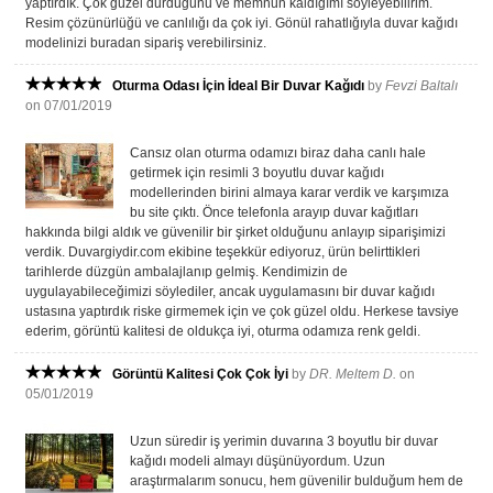
yaptırdık. Çok güzel durduğunu ve memnun kaldığımı söyleyebilirim.
Resim çözünürlüğü ve canlılığı da çok iyi. Gönül rahatlığıyla duvar kağıdı
modelinizi buradan sipariş verebilirsiniz.
Oturma Odası İçin İdeal Bir Duvar Kağıdı
by
Fevzi Baltalı
on 07/01/2019
Cansız olan oturma odamızı biraz daha canlı hale
getirmek için resimli 3 boyutlu duvar kağıdı
modellerinden birini almaya karar verdik ve karşımıza
bu site çıktı. Önce telefonla arayıp duvar kağıtları
hakkında bilgi aldık ve güvenilir bir şirket olduğunu anlayıp siparişimizi
verdik. Duvargiydir.com ekibine teşekkür ediyoruz, ürün belirttikleri
tarihlerde düzgün ambalajlanıp gelmiş. Kendimizin de
uygulayabileceğimizi söylediler, ancak uygulamasını bir duvar kağıdı
ustasına yaptırdık riske girmemek için ve çok güzel oldu. Herkese tavsiye
ederim, görüntü kalitesi de oldukça iyi, oturma odamıza renk geldi.
Görüntü Kalitesi Çok Çok İyi
by
DR. Meltem D.
on
05/01/2019
Uzun süredir iş yerimin duvarına 3 boyutlu bir duvar
kağıdı modeli almayı düşünüyordum. Uzun
araştırmalarım sonucu, hem güvenilir bulduğum hem de