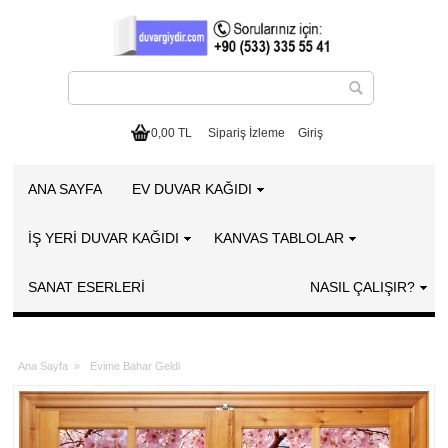
0,00 TL
Sipariş İzleme
Giriş
ANA SAYFA
EV DUVAR KAĞIDI
İŞ YERİ DUVAR KAĞIDI
KANVAS TABLOLAR
SANAT ESERLERI
NASIL ÇALIŞIR?
Ana Sayfa
»
Evime Bahar Geldi