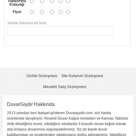
Yapıştırma
Kolaylığı
Fiyat
Sitede Görünecek İsim
*
Yorumunuzun Başlığı
*
Yorum
*
Gizlilik Sözleşmesi
Site Kullanım Sözleşmesi
Mesafeli Satış Sözleşmesi
DuvarGiydir Hakkında
2013 yılından beri faaliyet gösteren Duvargiydir.com, sizi harika
Yorumu Gönder
ürünleriyle tanıştırıyor: Resimli Duvar Kağıdı modelleri ve Kanvas Tablolar.
Artık dilediğiniz resmi, istediğiniz ebatlarda 3 boyutlu duvar kağıdı olarak
alıp kolayca duvarınıza uygulayabilirsiniz. Siz de klasik duvar
kağıtlarından ve posterlerden sıkıldıysanız doğru adrestesiniz. İstediğiniz