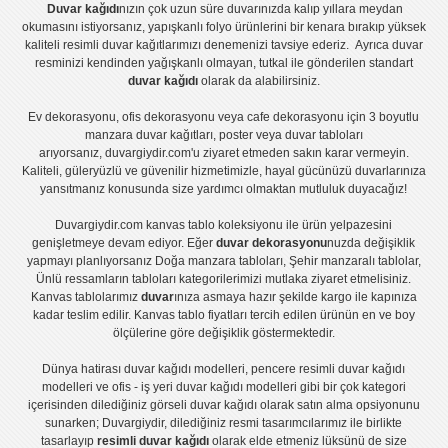
Duvar kağıdı
nızın çok uzun süre duvarınızda kalıp yıllara meydan
okumasını istiyorsanız,
yapışkanlı folyo
ürünlerini bir kenara bırakıp yüksek
kaliteli
resimli duvar kağıtlarımız
ı denemenizi tavsiye ederiz. Ayrıca duvar
resminizi kendinden yağışkanlı olmayan, tutkal ile gönderilen standart
duvar kağıdı
olarak da alabilirsiniz.
Ev dekorasyonu
,
ofis dekorasyonu
veya
cafe dekorasyonu
için
3 boyutlu
manzara duvar kağıtları
,
poster
veya
duvar tabloları
arıyorsanız, duvargiydir.com'u ziyaret etmeden sakın karar vermeyin.
Kaliteli, güleryüzlü ve güvenilir hizmetimizle, hayal gücünüzü duvarlarınıza
yansıtmanız konusunda size yardımcı olmaktan mutluluk duyacağız!
Duvargiydir.com
kanvas tablo
koleksiyonu ile ürün yelpazesini
genişletmeye devam ediyor. Eğer
duvar dekorasyonu
nuzda değişiklik
yapmayı planlıyorsanız
Doğa manzara tabloları
,
Şehir manzaralı tablolar
,
Ünlü ressamların tabloları
kategorilerimizi mutlaka ziyaret etmelisiniz.
Kanvas tablolar
ımız
duvar
ınıza asmaya hazır şekilde kargo ile kapınıza
kadar teslim edilir.
Kanvas tablo fiyatları
tercih edilen ürünün en ve boy
ölçülerine göre değişiklik göstermektedir.
Dünya hatirası duvar kağıdı modelleri
,
pencere resimli duvar kağıdı
modelleri
ve
ofis - iş yeri duvar kağıdı modelleri
gibi bir çok kategori
içerisinden dilediğiniz görseli duvar kağıdı olarak satın alma opsiyonunu
sunarken; Duvargiydir, dilediğiniz resmi tasarımcılarımız ile birlikte
tasarlayıp
resimli duvar kağıdı
olarak elde etmeniz lüksünü de size