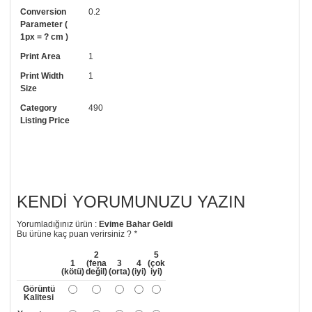
Uygulaması standart duvar kağıdı ile aynıdır. Siparişiniz ile birlikte
Conversion
0.2
uygulama kılavuzu da gönderilecektir.
Parameter (
1px = ? cm )
• Resimli duvar kağıdı modelinizi siyah beyaz renklerde istiyorsanız bizi
Print Area
1
arayıp talebinizi iletebilirsiniz.
Print Width
1
• Görselde düzenleme yaptırmak istiyorsanız yine bize telefon
Size
numaramızdan ulaşabilirsiniz.
Category
490
Listing Price
KENDI YORUMUNUZU YAZIN
Yorumladığınız ürün :
Evime Bahar Geldi
Bu ürüne kaç puan verirsiniz ?
*
2
5
1
(fena
3
4
(çok
(kötü)
değil)
(orta)
(iyi)
iyi)
Görüntü
Kalitesi