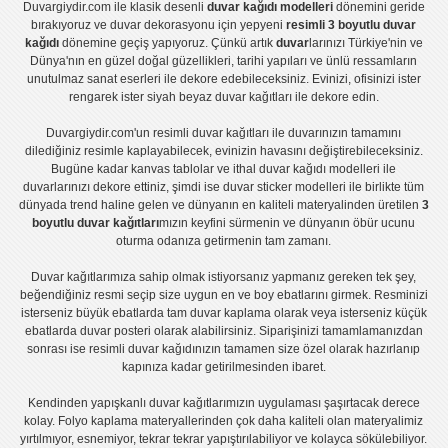
Duvargiydir.com
ile klasik desenli
duvar kağıdı modelleri
dönemini geride
bırakıyoruz ve
duvar dekorasyonu
için yepyeni
resimli 3 boyutlu duvar
kağıdı
dönemine geçiş yapıyoruz. Çünkü artık
duvar
larınızı Türkiye'nin ve
Dünya'nın en güzel doğal güzellikleri, tarihi yapıları ve ünlü ressamların
unutulmaz sanat eserleri ile dekore edebileceksiniz. Evinizi, ofisinizi ister
rengarek ister
siyah beyaz duvar kağıtları
ile dekore edin.
Duvargiydir.com'un
resimli duvar kağıtları
ile duvarınızın tamamını
dilediğiniz resimle kaplayabilecek, evinizin havasını değiştirebileceksiniz.
Bugüne kadar
kanvas tablo
lar ve
ithal duvar kağıdı modelleri
ile
duvarlarınızı dekore ettiniz, şimdi ise
duvar sticker
modelleri ile birlikte tüm
dünyada trend haline gelen ve dünyanın en kaliteli materyalinden üretilen
3
boyutlu duvar kağıtları
mızın keyfini sürmenin ve dünyanın öbür ucunu
oturma odanıza getirmenin tam zamanı.
Duvar kağıtlarımıza sahip olmak istiyorsanız
yapmanız gereken tek şey,
beğendiğiniz resmi seçip size uygun en ve boy ebatlarını girmek. Resminizi
isterseniz büyük ebatlarda tam
duvar kaplama
olarak veya isterseniz küçük
ebatlarda
duvar posteri
olarak alabilirsiniz. Siparişinizi tamamlamanızdan
sonrası ise
resimli duvar kağıdı
nızın tamamen size özel olarak hazırlanıp
kapınıza kadar getirilmesinden ibaret.
Kendinden yapışkanlı
duvar kağıtlarımızın uygulaması
şaşırtacak derece
kolay.
Folyo kaplama
materyallerinden çok daha kaliteli olan
materyalimiz
yırtılmıyor, esnemiyor, tekrar tekrar yapıştırılabiliyor ve kolayca sökülebiliyor.