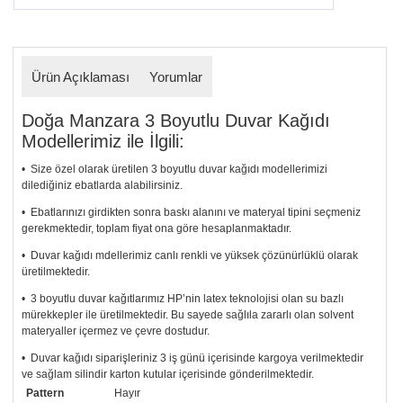
Ürün Açıklaması
Yorumlar
Doğa Manzara 3 Boyutlu Duvar Kağıdı
Modellerimiz ile İlgili:
• Size özel olarak üretilen 3 boyutlu duvar kağıdı modellerimizi
dilediğiniz ebatlarda alabilirsiniz.
• Ebatlarınızı girdikten sonra baskı alanını ve materyal tipini seçmeniz
gerekmektedir, toplam fiyat ona göre hesaplanmaktadır.
• Duvar kağıdı mdellerimiz canlı renkli ve yüksek çözünürlüklü olarak
üretilmektedir.
• 3 boyutlu duvar kağıtlarımız HP’nin latex teknolojisi olan su bazlı
mürekkepler ile üretilmektedir. Bu sayede sağlıla zararlı olan solvent
materyaller içermez ve çevre dostudur.
• Duvar kağıdı siparişleriniz 3 iş günü içerisinde kargoya verilmektedir
ve sağlam silindir karton kutular içerisinde gönderilmektedir.
Pattern
Hayır
• Tutkalınız, siparişiniz ile birlikte ücretsiz olarak gönderilecektir.