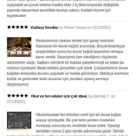
uyguladık ve çocuk odamız harika oldu :) İç dekorasyonda değişiklik
yapmak isteyenlere kesinlikle tavsiye ederiz. Kaliteli hizmet için
teşekkürler!
Kaliteyi Sevdim
by
Fehmi Yılmaz
on 12/13/2021
Restoranımızı dekore etmek için şarap mahzeni
manzaralı bir duvar kağıdı arıyorduk. Birçok tedarikçiyi
araştırdıktan sonra bu duvar kağıdı tasarımını almaya
karar verdik. Siparişimiz tam istediğimiz ölçülerde
adresimize ulaştı. Sağlam silindirik bir kutuda paketlenmişti ve tutkal da
rulonun içindeydi. Baskı kalitesi gerçekten çok iyiydi. Çalışanlarımız duvar
kağıdını kolaylıkla duvara uyguladı ve harika görünüyor. Oldukça memnun
kaldık ve gelecekte farklı duvarlar için yeniden sipariş vermeyi
düşünüyoruz.
Okul ve fen odaları için çok ideal.
by
Zeynep C.
on
07/19/2021
Okulumuzdaki fen bilimleri sınıfı için bir duvar kağıdı
arayışı içindeydik. Bir çok farklı yerden modelleri
inceleyip sonunda bu modelde karar kıldık. Siparişi
verdikten sonra 2 gün içinde adresimize geldi. Silindir