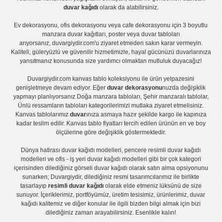
duvar kağıdı
olarak da alabilirsiniz.
Ev dekorasyonu
,
ofis dekorasyonu
veya
cafe dekorasyonu
için
3 boyutlu
manzara duvar kağıtları
,
poster
veya
duvar tabloları
arıyorsanız, duvargiydir.com'u ziyaret etmeden sakın karar vermeyin.
Kaliteli, güleryüzlü ve güvenilir hizmetimizle, hayal gücünüzü duvarlarınıza
yansıtmanız konusunda size yardımcı olmaktan mutluluk duyacağız!
Duvargiydir.com
kanvas tablo
koleksiyonu ile ürün yelpazesini
genişletmeye devam ediyor. Eğer
duvar dekorasyonu
nuzda değişiklik
yapmayı planlıyorsanız
Doğa manzara tabloları
,
Şehir manzaralı tablolar
,
Ünlü ressamların tabloları
kategorilerimizi mutlaka ziyaret etmelisiniz.
Kanvas tablolar
ımız
duvar
ınıza asmaya hazır şekilde kargo ile kapınıza
kadar teslim edilir.
Kanvas tablo fiyatları
tercih edilen ürünün en ve boy
ölçülerine göre değişiklik göstermektedir.
Dünya hatirası duvar kağıdı modelleri
,
pencere resimli duvar kağıdı
modelleri
ve
ofis - iş yeri duvar kağıdı modelleri
gibi bir çok kategori
içerisinden dilediğiniz görseli duvar kağıdı olarak satın alma opsiyonunu
sunarken; Duvargiydir, dilediğiniz resmi tasarımcılarımız ile birlikte
tasarlayıp
resimli duvar kağıdı
olarak elde etmeniz lüksünü de size
sunuyor. İçeriklerimiz, portföyümüz, üretim tesisimiz, ürünlerimiz, duvar
kağıdı kalitemiz ve diğer konular ile ilgili bizden bilgi almak için bizi
dilediğiniz zaman arayabilirsiniz. Esenlikle kalın!