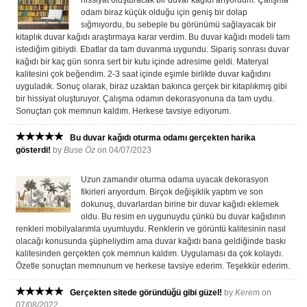
hissiyat oluşturacak bir duvar kağıdı arıyordum. Çalışma
odam biraz küçük olduğu için geniş bir dolap
sığmıyordu, bu sebeple bu görünümü sağlayacak bir
kitaplık duvar kağıdı araştırmaya karar verdim. Bu duvar kağıdı modeli tam
istediğim gibiydi. Ebatlar da tam duvarıma uygundu. Sipariş sonrası duvar
kağıdı bir kaç gün sonra sert bir kutu içinde adresime geldi. Materyal
kalitesini çok beğendim. 2-3 saat içinde eşimle birlikte duvar kağıdını
uyguladık. Sonuç olarak, biraz uzaktan bakınca gerçek bir kitaplıkmış gibi
bir hissiyat oluşturuyor. Çalışma odamın dekorasyonuna da tam uydu.
Sonuçtan çok memnun kaldım. Herkese tavsiye ediyorum.
Bu duvar kağıdı oturma odamı gerçekten harika
gösterdi!
by
Buse Öz
on 04/07/2023
Uzun zamandır oturma odama uyacak dekorasyon
fikirleri arıyordum. Birçok değişiklik yaptım ve son
dokunuş, duvarlardan birine bir duvar kağıdı eklemek
oldu. Bu resim en uygunuydu çünkü bu duvar kağıdının
renkleri mobilyalarımla uyumluydu. Renklerin ve görüntü kalitesinin nasıl
olacağı konusunda şüpheliydim ama duvar kağıdı bana geldiğinde baskı
kalitesinden gerçekten çok memnun kaldım. Uygulaması da çok kolaydı.
Özetle sonuçtan memnunum ve herkese tavsiye ederim. Teşekkür ederim.
Gerçekten sitede göründüğü gibi güzel!
by
Kerem
on
07/08/2022