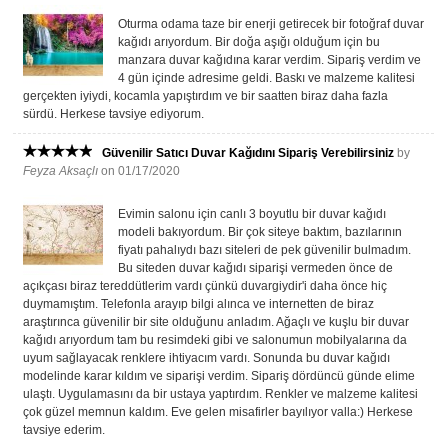
Oturma odama taze bir enerji getirecek bir fotoğraf duvar
kağıdı arıyordum. Bir doğa aşığı olduğum için bu
manzara duvar kağıdına karar verdim. Sipariş verdim ve
4 gün içinde adresime geldi. Baskı ve malzeme kalitesi
gerçekten iyiydi, kocamla yapıştırdım ve bir saatten biraz daha fazla
sürdü. Herkese tavsiye ediyorum.
Güvenilir Satıcı Duvar Kağıdını Sipariş Verebilirsiniz
by
Feyza Aksaçlı
on 01/17/2020
Evimin salonu için canlı 3 boyutlu bir duvar kağıdı
modeli bakıyordum. Bir çok siteye baktım, bazılarının
fiyatı pahalıydı bazı siteleri de pek güvenilir bulmadım.
Bu siteden duvar kağıdı siparişi vermeden önce de
açıkçası biraz tereddütlerim vardı çünkü duvargiydir'i daha önce hiç
duymamıştım. Telefonla arayıp bilgi alınca ve internetten de biraz
araştırınca güvenilir bir site olduğunu anladım. Ağaçlı ve kuşlu bir duvar
kağıdı arıyordum tam bu resimdeki gibi ve salonumun mobilyalarına da
uyum sağlayacak renklere ihtiyacım vardı. Sonunda bu duvar kağıdı
modelinde karar kıldım ve siparişi verdim. Sipariş dördüncü günde elime
ulaştı. Uygulamasını da bir ustaya yaptırdım. Renkler ve malzeme kalitesi
çok güzel memnun kaldım. Eve gelen misafirler bayılıyor valla:) Herkese
tavsiye ederim.