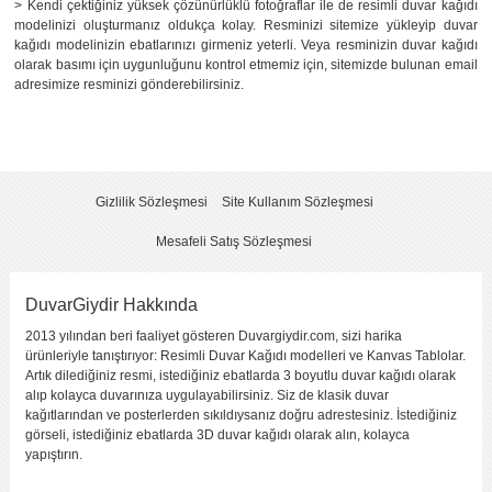
> Kendi çektiğiniz yüksek çözünürlüklü fotoğraflar ile de resimli duvar kağıdı
modelinizi oluşturmanız oldukça kolay. Resminizi sitemize yükleyip duvar
kağıdı modelinizin ebatlarınızı girmeniz yeterli. Veya resminizin duvar kağıdı
olarak basımı için uygunluğunu kontrol etmemiz için, sitemizde bulunan email
adresimize resminizi gönderebilirsiniz.
Gizlilik Sözleşmesi
Site Kullanım Sözleşmesi
Mesafeli Satış Sözleşmesi
DuvarGiydir Hakkında
2013 yılından beri faaliyet gösteren Duvargiydir.com, sizi harika
ürünleriyle tanıştırıyor: Resimli Duvar Kağıdı modelleri ve Kanvas Tablolar.
Artık dilediğiniz resmi, istediğiniz ebatlarda 3 boyutlu duvar kağıdı olarak
alıp kolayca duvarınıza uygulayabilirsiniz. Siz de klasik duvar
kağıtlarından ve posterlerden sıkıldıysanız doğru adrestesiniz. İstediğiniz
görseli, istediğiniz ebatlarda 3D duvar kağıdı olarak alın, kolayca
yapıştırın.