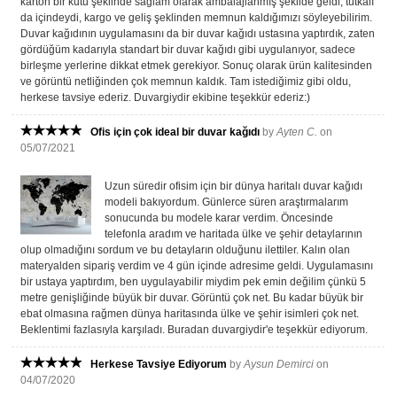
karton bir kutu şeklinde sağlam olarak ambalajlanmış şekilde geldi, tutkalı
da içindeydi, kargo ve geliş şeklinden memnun kaldığımızı söyleyebilirim.
Duvar kağıdının uygulamasını da bir duvar kağıdı ustasına yaptırdık, zaten
gördüğüm kadarıyla standart bir duvar kağıdı gibi uygulanıyor, sadece
birleşme yerlerine dikkat etmek gerekiyor. Sonuç olarak ürün kalitesinden
ve görüntü netliğinden çok memnun kaldık. Tam istediğimiz gibi oldu,
herkese tavsiye ederiz. Duvargiydir ekibine teşekkür ederiz:)
Ofis için çok ideal bir duvar kağıdı
by
Ayten C.
on
05/07/2021
Uzun süredir ofisim için bir dünya haritalı duvar kağıdı
modeli bakıyordum. Günlerce süren araştırmalarım
sonucunda bu modele karar verdim. Öncesinde
telefonla aradım ve haritada ülke ve şehir detaylarının
olup olmadığını sordum ve bu detayların olduğunu ilettiler. Kalın olan
materyalden sipariş verdim ve 4 gün içinde adresime geldi. Uygulamasını
bir ustaya yaptırdım, ben uygulayabilir miydim pek emin değilim çünkü 5
metre genişliğinde büyük bir duvar. Görüntü çok net. Bu kadar büyük bir
ebat olmasına rağmen dünya haritasında ülke ve şehir isimleri çok net.
Beklentimi fazlasıyla karşıladı. Buradan duvargiydir'e teşekkür ediyorum.
Herkese Tavsiye Ediyorum
by
Aysun Demirci
on
04/07/2020