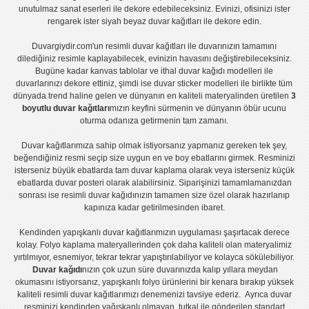
unutulmaz sanat eserleri ile dekore edebileceksiniz. Evinizi, ofisinizi ister
rengarek ister
siyah beyaz duvar kağıtları
ile dekore edin.
Duvargiydir.com'un
resimli duvar kağıtları
ile duvarınızın tamamını
dilediğiniz resimle kaplayabilecek, evinizin havasını değiştirebileceksiniz.
Bugüne kadar
kanvas tablo
lar ve
ithal duvar kağıdı modelleri
ile
duvarlarınızı dekore ettiniz, şimdi ise
duvar sticker
modelleri ile birlikte tüm
dünyada trend haline gelen ve dünyanın en kaliteli materyalinden üretilen
3
boyutlu duvar kağıtları
mızın keyfini sürmenin ve dünyanın öbür ucunu
oturma odanıza getirmenin tam zamanı.
Duvar kağıtlarımıza sahip olmak istiyorsanız
yapmanız gereken tek şey,
beğendiğiniz resmi seçip size uygun en ve boy ebatlarını girmek. Resminizi
isterseniz büyük ebatlarda tam
duvar kaplama
olarak veya isterseniz küçük
ebatlarda
duvar posteri
olarak alabilirsiniz. Siparişinizi tamamlamanızdan
sonrası ise
resimli duvar kağıdı
nızın tamamen size özel olarak hazırlanıp
kapınıza kadar getirilmesinden ibaret.
Kendinden yapışkanlı
duvar kağıtlarımızın uygulaması
şaşırtacak derece
kolay.
Folyo kaplama
materyallerinden çok daha kaliteli olan
materyalimiz
yırtılmıyor, esnemiyor, tekrar tekrar yapıştırılabiliyor ve kolayca sökülebiliyor.
Duvar kağıdı
nızın çok uzun süre duvarınızda kalıp yıllara meydan
okumasını istiyorsanız,
yapışkanlı folyo
ürünlerini bir kenara bırakıp yüksek
kaliteli
resimli duvar kağıtlarımız
ı denemenizi tavsiye ederiz. Ayrıca duvar
resminizi kendinden yağışkanlı olmayan, tutkal ile gönderilen standart