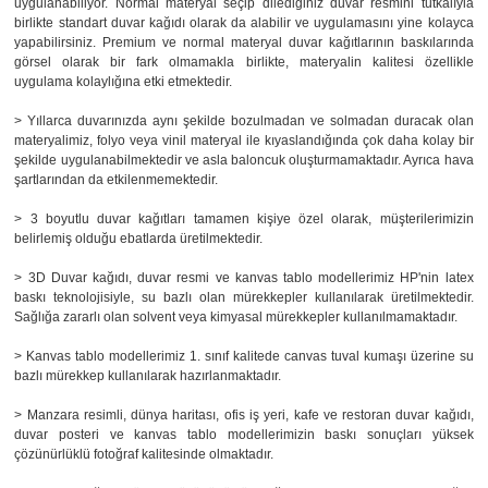
uygulanabiliyor. Normal materyal seçip dilediğiniz duvar resmini tutkalıyla
birlikte standart duvar kağıdı olarak da alabilir ve uygulamasını yine kolayca
yapabilirsiniz. Premium ve normal materyal duvar kağıtlarının baskılarında
görsel olarak bir fark olmamakla birlikte, materyalin kalitesi özellikle
uygulama kolaylığına etki etmektedir.
> Yıllarca duvarınızda aynı şekilde bozulmadan ve solmadan duracak olan
materyalimiz, folyo veya vinil materyal ile kıyaslandığında çok daha kolay bir
şekilde uygulanabilmektedir ve asla baloncuk oluşturmamaktadır. Ayrıca hava
şartlarından da etkilenmemektedir.
> 3 boyutlu duvar kağıtları tamamen kişiye özel olarak, müşterilerimizin
belirlemiş olduğu ebatlarda üretilmektedir.
> 3D Duvar kağıdı, duvar resmi ve kanvas tablo modellerimiz HP'nin latex
baskı teknolojisiyle, su bazlı olan mürekkepler kullanılarak üretilmektedir.
Sağlığa zararlı olan solvent veya kimyasal mürekkepler kullanılmamaktadır.
> Kanvas tablo modellerimiz 1. sınıf kalitede canvas tuval kumaşı üzerine su
bazlı mürekkep kullanılarak hazırlanmaktadır.
> Manzara resimli, dünya haritası, ofis iş yeri, kafe ve restoran duvar kağıdı,
duvar posteri ve kanvas tablo modellerimizin baskı sonuçları yüksek
çözünürlüklü fotoğraf kalitesinde olmaktadır.