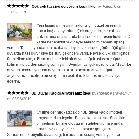
Çok çok tavsiye ediyorum kesinlikle!
by
Fatma l.
on
11/22/2019
Yeni taşındığım evimin salonu için güzel bir resimli
duvar kağıdı arıyordum. Çok araştırdım, bir çok site
baktım ama en sonunda bu sitedeki bu resmi buldum. O
kadar beğenmiştim ki heyecanlandım hemen sipariş
verdim. Tabi bir yandan da acaba nasıl gelecek, sitede göründüğü gibi mi,
duvarda nasıl durur diye bir sürü çekincem vardı. Neyse ki 3-4 gün içinde
ürün elime ulaştı. Bizim mahalledeki bir duvar kağıdı ustasını çağırdım,
kalın materyalden sipariş vermiştim. Uygulaması çok güzel oldu. Misafirler
duvarın dekorasyonuna hayran kaldılar. 3 boyutlu duvar kağıdı
arıyorsanız, öncelikle bu siteyi, ama asıl olarak bu resmi çok tavsiye
ederim.
3D Duvar Kağıdı Arıyorsanız İdeal
by
Rıdvan Karayağmur
on 08/16/2019
Ofisime derinlik katacak bir 3D duvar kağıdı modeli
arayışı içerisindeydim. Bu site karşıma çıktı, öncelikle
bilmediğim bir site olduğu için telefon numarasından
aradım ve detaylar için ilgili kişi ile görüştüm.
Sonrasında 3 boyutlu duvar kağıdını buradan sipariş vermeye karar