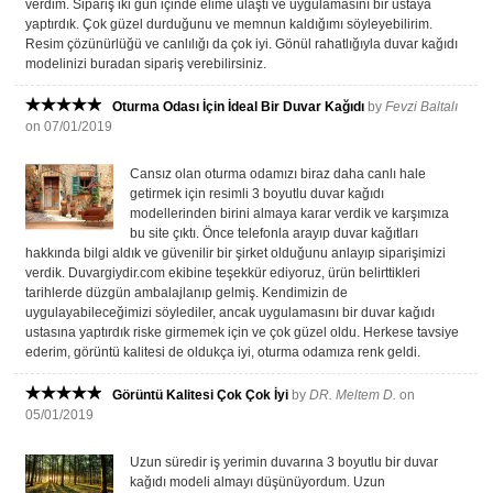
verdim. Sipariş iki gün içinde elime ulaştı ve uygulamasını bir ustaya
yaptırdık. Çok güzel durduğunu ve memnun kaldığımı söyleyebilirim.
Resim çözünürlüğü ve canlılığı da çok iyi. Gönül rahatlığıyla duvar kağıdı
modelinizi buradan sipariş verebilirsiniz.
Oturma Odası İçin İdeal Bir Duvar Kağıdı
by
Fevzi Baltalı
on 07/01/2019
Cansız olan oturma odamızı biraz daha canlı hale
getirmek için resimli 3 boyutlu duvar kağıdı
modellerinden birini almaya karar verdik ve karşımıza
bu site çıktı. Önce telefonla arayıp duvar kağıtları
hakkında bilgi aldık ve güvenilir bir şirket olduğunu anlayıp siparişimizi
verdik. Duvargiydir.com ekibine teşekkür ediyoruz, ürün belirttikleri
tarihlerde düzgün ambalajlanıp gelmiş. Kendimizin de
uygulayabileceğimizi söylediler, ancak uygulamasını bir duvar kağıdı
ustasına yaptırdık riske girmemek için ve çok güzel oldu. Herkese tavsiye
ederim, görüntü kalitesi de oldukça iyi, oturma odamıza renk geldi.
Görüntü Kalitesi Çok Çok İyi
by
DR. Meltem D.
on
05/01/2019
Uzun süredir iş yerimin duvarına 3 boyutlu bir duvar
kağıdı modeli almayı düşünüyordum. Uzun