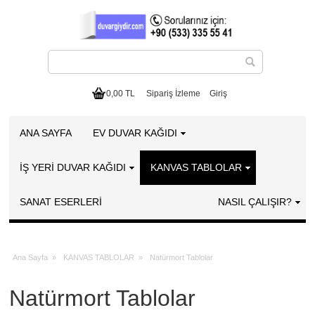
0,00 TL
Sipariş İzleme
Giriş
ANA SAYFA
EV DUVAR KAĞIDI
İŞ YERİ DUVAR KAĞIDI
KANVAS TABLOLAR
SANAT ESERLERI
NASIL ÇALIŞIR?
Ana Sayfa
»
KANVAS TABLOLAR
»
Natürmort Tablolar
Natürmort Tablolar