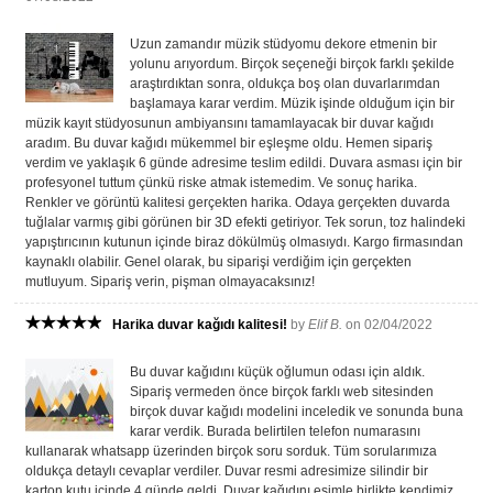
Uzun zamandır müzik stüdyomu dekore etmenin bir
yolunu arıyordum. Birçok seçeneği birçok farklı şekilde
araştırdıktan sonra, oldukça boş olan duvarlarımdan
başlamaya karar verdim. Müzik işinde olduğum için bir
müzik kayıt stüdyosunun ambiyansını tamamlayacak bir duvar kağıdı
aradım. Bu duvar kağıdı mükemmel bir eşleşme oldu. Hemen sipariş
verdim ve yaklaşık 6 günde adresime teslim edildi. Duvara asması için bir
profesyonel tuttum çünkü riske atmak istemedim. Ve sonuç harika.
Renkler ve görüntü kalitesi gerçekten harika. Odaya gerçekten duvarda
tuğlalar varmış gibi görünen bir 3D efekti getiriyor. Tek sorun, toz halindeki
yapıştırıcının kutunun içinde biraz dökülmüş olmasıydı. Kargo firmasından
kaynaklı olabilir. Genel olarak, bu siparişi verdiğim için gerçekten
mutluyum. Sipariş verin, pişman olmayacaksınız!
Harika duvar kağıdı kalitesi!
by
Elif B.
on 02/04/2022
Bu duvar kağıdını küçük oğlumun odası için aldık.
Sipariş vermeden önce birçok farklı web sitesinden
birçok duvar kağıdı modelini inceledik ve sonunda buna
karar verdik. Burada belirtilen telefon numarasını
kullanarak whatsapp üzerinden birçok soru sorduk. Tüm sorularımıza
oldukça detaylı cevaplar verdiler. Duvar resmi adresimize silindir bir
karton kutu içinde 4 günde geldi. Duvar kağıdını eşimle birlikte kendimiz