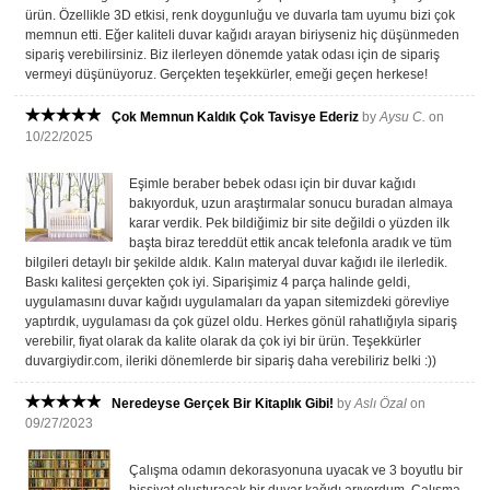
ürün. Özellikle 3D etkisi, renk doygunluğu ve duvarla tam uyumu bizi çok
memnun etti. Eğer kaliteli duvar kağıdı arayan biriyseniz hiç düşünmeden
sipariş verebilirsiniz. Biz ilerleyen dönemde yatak odası için de sipariş
vermeyi düşünüyoruz. Gerçekten teşekkürler, emeği geçen herkese!
Çok Memnun Kaldık Çok Tavisye Ederiz
by
Aysu C.
on
10/22/2025
Eşimle beraber bebek odası için bir duvar kağıdı
bakıyorduk, uzun araştırmalar sonucu buradan almaya
karar verdik. Pek bildiğimiz bir site değildi o yüzden ilk
başta biraz tereddüt ettik ancak telefonla aradık ve tüm
bilgileri detaylı bir şekilde aldık. Kalın materyal duvar kağıdı ile ilerledik.
Baskı kalitesi gerçekten çok iyi. Siparişimiz 4 parça halinde geldi,
uygulamasını duvar kağıdı uygulamaları da yapan sitemizdeki görevliye
yaptırdık, uygulaması da çok güzel oldu. Herkes gönül rahatlığıyla sipariş
verebilir, fiyat olarak da kalite olarak da çok iyi bir ürün. Teşekkürler
duvargiydir.com, ileriki dönemlerde bir sipariş daha verebiliriz belki :))
Neredeyse Gerçek Bir Kitaplık Gibi!
by
Aslı Özal
on
09/27/2023
Çalışma odamın dekorasyonuna uyacak ve 3 boyutlu bir