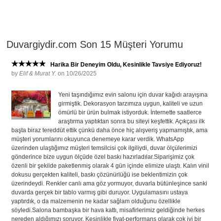
Duvargiydir.com Son 15 Müşteri Yorumu
Harika Bir Deneyim Oldu, Kesinlikle Tavsiye Ediyoruz!
by
Elif & Murat Y.
on 10/26/2025
Yeni taşındığımız evin salonu için duvar kağıdı arayışına
girmiştik. Dekorasyon tarzımıza uygun, kaliteli ve uzun
ömürlü bir ürün bulmak istiyorduk. İnternette saatlerce
araştırma yaptıktan sonra bu siteyi keşfettik. Açıkçası ilk
başta biraz tereddüt ettik çünkü daha önce hiç alışveriş yapmamıştık, ama
müşteri yorumlarını okuyunca denemeye karar verdik. WhatsApp
üzerinden ulaştığımız müşteri temsilcisi çok ilgiliydi, duvar ölçülerimizi
gönderince bize uygun ölçüde özel baskı hazırladılar.Siparişimiz çok
özenli bir şekilde paketlenmiş olarak 4 gün içinde elimize ulaştı. Kalın vinil
dokusu gerçekten kaliteli, baskı çözünürlüğü ise beklentimizin çok
üzerindeydi. Renkler canlı ama göz yormuyor, duvarla bütünleşince sanki
duvarda gerçek bir tablo varmış gibi duruyor. Uygulamasını ustaya
yaptırdık, o da malzemenin ne kadar sağlam olduğunu özellikle
söyledi.Salona bambaşka bir hava kattı, misafirlerimiz geldiğinde herkes
nereden aldığımızı soruyor. Kesinlikle fiyat-performans olarak çok iyi bir