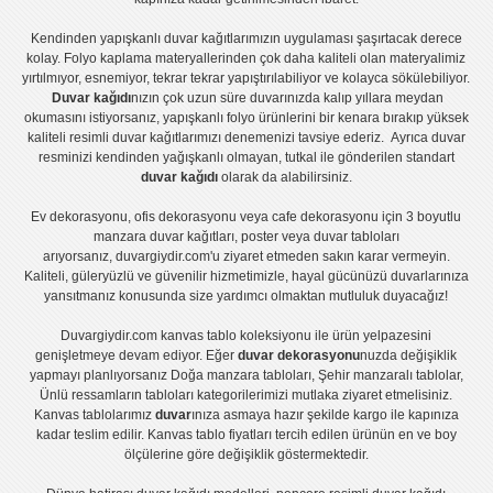
Kendinden yapışkanlı
duvar kağıtlarımızın uygulaması
şaşırtacak derece
kolay.
Folyo kaplama
materyallerinden çok daha kaliteli olan
materyalimiz
yırtılmıyor, esnemiyor, tekrar tekrar yapıştırılabiliyor ve kolayca sökülebiliyor.
Duvar kağıdı
nızın çok uzun süre duvarınızda kalıp yıllara meydan
okumasını istiyorsanız,
yapışkanlı folyo
ürünlerini bir kenara bırakıp yüksek
kaliteli
resimli duvar kağıtlarımız
ı denemenizi tavsiye ederiz. Ayrıca duvar
resminizi kendinden yağışkanlı olmayan, tutkal ile gönderilen standart
duvar kağıdı
olarak da alabilirsiniz.
Ev dekorasyonu
,
ofis dekorasyonu
veya
cafe dekorasyonu
için
3 boyutlu
manzara duvar kağıtları
,
poster
veya
duvar tabloları
arıyorsanız, duvargiydir.com'u ziyaret etmeden sakın karar vermeyin.
Kaliteli, güleryüzlü ve güvenilir hizmetimizle, hayal gücünüzü duvarlarınıza
yansıtmanız konusunda size yardımcı olmaktan mutluluk duyacağız!
Duvargiydir.com
kanvas tablo
koleksiyonu ile ürün yelpazesini
genişletmeye devam ediyor. Eğer
duvar dekorasyonu
nuzda değişiklik
yapmayı planlıyorsanız
Doğa manzara tabloları
,
Şehir manzaralı tablolar
,
Ünlü ressamların tabloları
kategorilerimizi mutlaka ziyaret etmelisiniz.
Kanvas tablolar
ımız
duvar
ınıza asmaya hazır şekilde kargo ile kapınıza
kadar teslim edilir.
Kanvas tablo fiyatları
tercih edilen ürünün en ve boy
ölçülerine göre değişiklik göstermektedir.