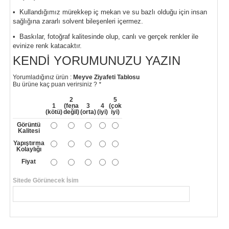
• Kullandığımız mürekkep iç mekan ve su bazlı olduğu için insan
sağlığına zararlı solvent bileşenleri içermez.
• Baskılar, fotoğraf kalitesinde olup, canlı ve gerçek renkler ile
evinize renk katacaktır.
KENDI YORUMUNUZU YAZIN
Yorumladığınız ürün :
Meyve Ziyafeti Tablosu
Bu ürüne kaç puan verirsiniz ?
*
2
5
1
(fena
3
4
(çok
(kötü)
değil)
(orta)
(iyi)
iyi)
Görüntü
Kalitesi
Yapıştırma
Kolaylığı
Fiyat
Sitede Görünecek İsim
*
Yorumunuzun Başlığı
*