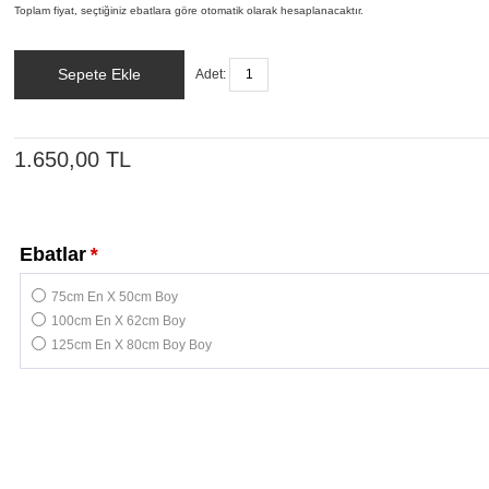
Toplam fiyat, seçtiğiniz ebatlara göre otomatik olarak hesaplanacaktır.
Sepete Ekle
Adet:
1.650,00 TL
Ebatlar
*
75cm En X 50cm Boy
100cm En X 62cm Boy
125cm En X 80cm Boy Boy