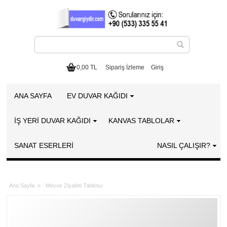
0,00 TL
Sipariş İzleme
Giriş
ANA SAYFA
EV DUVAR KAĞIDI
İŞ YERİ DUVAR KAĞIDI
KANVAS TABLOLAR
SANAT ESERLERI
NASIL ÇALIŞIR?
Ana Sayfa
»
Meyve Ziyafeti Tablosu