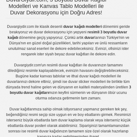
Modelleri ve Kanvas Tablo Modelleri ile
Duvar Dekorasyonu için Doğru Adres!
Duvargiydir.com
ile klasik desenli
duvar kağıdı modelleri
dönemini geride
bırakıyoruz ve
duvar dekorasyonu
için yepyeni
resimli 3 boyutlu duvar
kağıdı
dönemine geçiş yapıyoruz. Çünkü artık
duvar
larınızı Türkiye'nin ve
Dünya'nın en güzel doğal güzellikleri, tarihi yapıları ve ünlü ressamların
unutulmaz sanat eserleri ile dekore edebileceksiniz. Evinizi, ofisinizi ister
rengarek ister
siyah beyaz duvar kağıtları
ile dekore edin.
Duvargiydir.com'un
resimli duvar kağıtları
ile duvarınızın tamamını
dilediğiniz resimle kaplayabilecek, evinizin havasını değiştirebileceksiniz.
Bugüne kadar
kanvas tablo
lar ve
ithal duvar kağıdı modelleri
ile
duvarlarınızı dekore ettiniz, şimdi ise
duvar sticker
modelleri ile birlikte tüm
dünyada trend haline gelen ve dünyanın en kaliteli materyalinden üretilen
3
boyutlu duvar kağıtları
mızın keyfini sürmenin ve dünyanın öbür ucunu
oturma odanıza getirmenin tam zamanı.
Duvar kağıtlarımıza sahip olmak istiyorsanız
yapmanız gereken tek şey,
beğendiğiniz resmi seçip size uygun en ve boy ebatlarını girmek. Resminizi
isterseniz büyük ebatlarda tam
duvar kaplama
olarak veya isterseniz küçük
ebatlarda
duvar posteri
olarak alabilirsiniz. Siparişinizi tamamlamanızdan
sonrası ise
resimli duvar kağıdı
nızın tamamen size özel olarak hazırlanıp
kapınıza kadar getirilmesinden ibaret.