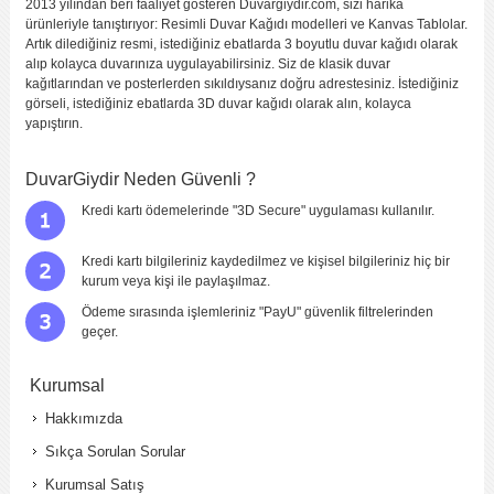
2013 yılından beri faaliyet gösteren Duvargiydir.com, sizi harika
ürünleriyle tanıştırıyor: Resimli Duvar Kağıdı modelleri ve Kanvas Tablolar.
Artık dilediğiniz resmi, istediğiniz ebatlarda 3 boyutlu duvar kağıdı olarak
alıp kolayca duvarınıza uygulayabilirsiniz. Siz de klasik duvar
kağıtlarından ve posterlerden sıkıldıysanız doğru adrestesiniz. İstediğiniz
görseli, istediğiniz ebatlarda 3D duvar kağıdı olarak alın, kolayca
yapıştırın.
DuvarGiydir Neden Güvenli ?
Kredi kartı ödemelerinde "3D Secure" uygulaması kullanılır.
Kredi kartı bilgileriniz kaydedilmez ve kişisel bilgileriniz hiç bir
kurum veya kişi ile paylaşılmaz.
Ödeme sırasında işlemleriniz "PayU" güvenlik filtrelerinden
geçer.
Kurumsal
Hakkımızda
Sıkça Sorulan Sorular
Kurumsal Satış