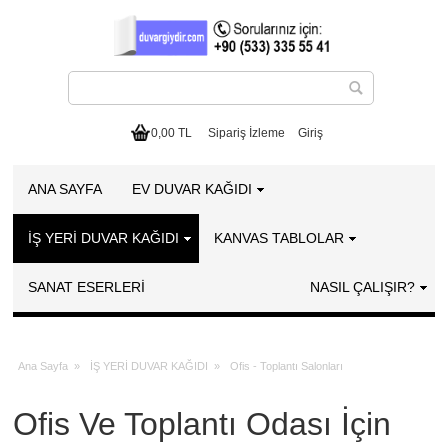
0,00 TL
Sipariş İzleme
Giriş
ANA SAYFA
EV DUVAR KAĞIDI
İŞ YERİ DUVAR KAĞIDI
KANVAS TABLOLAR
SANAT ESERLERI
NASIL ÇALIŞIR?
Ana Sayfa
»
İŞ YERİ DUVAR KAĞIDI
»
Ofis - Toplantı Salonları
Ofis Ve Toplantı Odası İçin