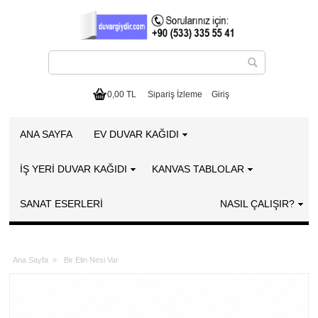
0,00 TL
Sipariş İzleme
Giriş
ANA SAYFA
EV DUVAR KAĞIDI
İŞ YERİ DUVAR KAĞIDI
KANVAS TABLOLAR
SANAT ESERLERI
NASIL ÇALIŞIR?
Ana Sayfa
»
Bir Elin Nesi Var