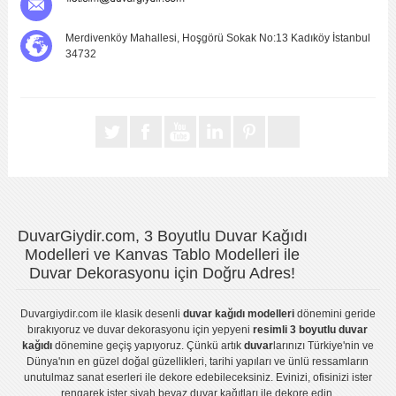
Merdivenköy Mahallesi, Hoşgörü Sokak No:13 Kadıköy İstanbul
34732
DuvarGiydir.com, 3 Boyutlu Duvar Kağıdı
Modelleri ve Kanvas Tablo Modelleri ile
Duvar Dekorasyonu için Doğru Adres!
Duvargiydir.com
ile klasik desenli
duvar kağıdı modelleri
dönemini geride
bırakıyoruz ve
duvar dekorasyonu
için yepyeni
resimli 3 boyutlu duvar
kağıdı
dönemine geçiş yapıyoruz. Çünkü artık
duvar
larınızı Türkiye'nin ve
Dünya'nın en güzel doğal güzellikleri, tarihi yapıları ve ünlü ressamların
unutulmaz sanat eserleri ile dekore edebileceksiniz. Evinizi, ofisinizi ister
rengarek ister
siyah beyaz duvar kağıtları
ile dekore edin.