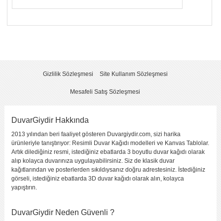
Yorumunuzun Başlığı
*
Yorum
*
Gizlilik Sözleşmesi
Site Kullanım Sözleşmesi
Mesafeli Satış Sözleşmesi
DuvarGiydir Hakkında
2013 yılından beri faaliyet gösteren Duvargiydir.com, sizi harika
Yorumu Gönder
ürünleriyle tanıştırıyor: Resimli Duvar Kağıdı modelleri ve Kanvas Tablolar.
Artık dilediğiniz resmi, istediğiniz ebatlarda 3 boyutlu duvar kağıdı olarak
alıp kolayca duvarınıza uygulayabilirsiniz. Siz de klasik duvar
kağıtlarından ve posterlerden sıkıldıysanız doğru adrestesiniz. İstediğiniz
görseli, istediğiniz ebatlarda 3D duvar kağıdı olarak alın, kolayca
yapıştırın.
DuvarGiydir Neden Güvenli ?