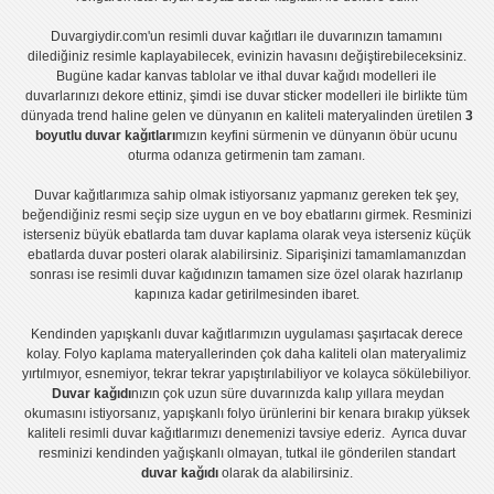
Duvargiydir.com'un
resimli duvar kağıtları
ile duvarınızın tamamını
dilediğiniz resimle kaplayabilecek, evinizin havasını değiştirebileceksiniz.
Bugüne kadar
kanvas tablo
lar ve
ithal duvar kağıdı modelleri
ile
duvarlarınızı dekore ettiniz, şimdi ise
duvar sticker
modelleri ile birlikte tüm
dünyada trend haline gelen ve dünyanın en kaliteli materyalinden üretilen
3
boyutlu duvar kağıtları
mızın keyfini sürmenin ve dünyanın öbür ucunu
oturma odanıza getirmenin tam zamanı.
Duvar kağıtlarımıza sahip olmak istiyorsanız
yapmanız gereken tek şey,
beğendiğiniz resmi seçip size uygun en ve boy ebatlarını girmek. Resminizi
isterseniz büyük ebatlarda tam
duvar kaplama
olarak veya isterseniz küçük
ebatlarda
duvar posteri
olarak alabilirsiniz. Siparişinizi tamamlamanızdan
sonrası ise
resimli duvar kağıdı
nızın tamamen size özel olarak hazırlanıp
kapınıza kadar getirilmesinden ibaret.
Kendinden yapışkanlı
duvar kağıtlarımızın uygulaması
şaşırtacak derece
kolay.
Folyo kaplama
materyallerinden çok daha kaliteli olan
materyalimiz
yırtılmıyor, esnemiyor, tekrar tekrar yapıştırılabiliyor ve kolayca sökülebiliyor.
Duvar kağıdı
nızın çok uzun süre duvarınızda kalıp yıllara meydan
okumasını istiyorsanız,
yapışkanlı folyo
ürünlerini bir kenara bırakıp yüksek
kaliteli
resimli duvar kağıtlarımız
ı denemenizi tavsiye ederiz. Ayrıca duvar
resminizi kendinden yağışkanlı olmayan, tutkal ile gönderilen standart
duvar kağıdı
olarak da alabilirsiniz.