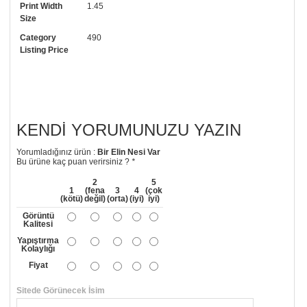
Print Width
1.45
• Görselde düzenleme yaptırmak istiyorsanız yine bize telefon
Size
numaramızdan ulaşabilirsiniz.
Category
490
Listing Price
KENDI YORUMUNUZU YAZIN
Yorumladığınız ürün :
Bir Elin Nesi Var
Bu ürüne kaç puan verirsiniz ?
*
2
5
1
(fena
3
4
(çok
(kötü)
değil)
(orta)
(iyi)
iyi)
Görüntü
Kalitesi
Yapıştırma
Kolaylığı
Fiyat
Sitede Görünecek İsim
*