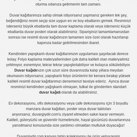
oturma odanıza getirmenin tam zamanı.
Duvar kağıtlarımıza sahip olmak istiyorsanız
yapmanız gereken tek şey,
beğendiğiniz resmi seçip size uygun en ve boy ebatlarını girmek. Resminizi
isterseniz büyük ebatlarda tam
duvar kaplama
olarak veya isterseniz küçük
ebatlarda
duvar posteri
olarak alabilirsiniz. Siparişinizi tamamlamanızdan
sonrası ise
resimli duvar kağıdı
nızın tamamen size özel olarak hazırlanıp
kapınıza kadar getirilmesinden ibaret.
Kendinden yapışkanlı
duvar kağıtlarımızın uygulaması
şaşırtacak derece
kolay.
Folyo kaplama
materyallerinden çok daha kaliteli olan
materyalimiz
yırtılmıyor, esnemiyor, tekrar tekrar yapıştırılabiliyor ve kolayca sökülebiliyor.
Duvar kağıdı
nızın çok uzun süre duvarınızda kalıp yıllara meydan
okumasını istiyorsanız,
yapışkanlı folyo
ürünlerini bir kenara bırakıp yüksek
kaliteli
resimli duvar kağıtlarımız
ı denemenizi tavsiye ederiz. Ayrıca duvar
resminizi kendinden yağışkanlı olmayan, tutkal ile gönderilen standart
duvar kağıdı
olarak da alabilirsiniz.
Ev dekorasyonu
,
ofis dekorasyonu
veya
cafe dekorasyonu
için
3 boyutlu
manzara duvar kağıtları
,
poster
veya
duvar tabloları
arıyorsanız, duvargiydir.com'u ziyaret etmeden sakın karar vermeyin.
Kaliteli, güleryüzlü ve güvenilir hizmetimizle, hayal gücünüzü duvarlarınıza
yansıtmanız konusunda size yardımcı olmaktan mutluluk duyacağız!
Duvargiydir.com
kanvas tablo
koleksiyonu ile ürün yelpazesini