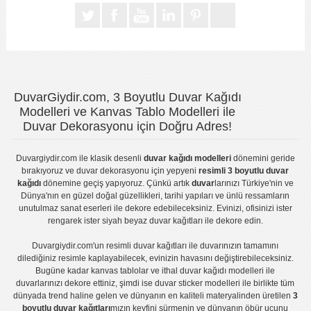
DuvarGiydir.com, 3 Boyutlu Duvar Kağıdı
Modelleri ve Kanvas Tablo Modelleri ile
Duvar Dekorasyonu için Doğru Adres!
Duvargiydir.com
ile klasik desenli
duvar kağıdı modelleri
dönemini geride
bırakıyoruz ve
duvar dekorasyonu
için yepyeni
resimli 3 boyutlu duvar
kağıdı
dönemine geçiş yapıyoruz. Çünkü artık
duvar
larınızı Türkiye'nin ve
Dünya'nın en güzel doğal güzellikleri, tarihi yapıları ve ünlü ressamların
unutulmaz sanat eserleri ile dekore edebileceksiniz. Evinizi, ofisinizi ister
rengarek ister
siyah beyaz duvar kağıtları
ile dekore edin.
Duvargiydir.com'un
resimli duvar kağıtları
ile duvarınızın tamamını
dilediğiniz resimle kaplayabilecek, evinizin havasını değiştirebileceksiniz.
Bugüne kadar
kanvas tablo
lar ve
ithal duvar kağıdı modelleri
ile
duvarlarınızı dekore ettiniz, şimdi ise
duvar sticker
modelleri ile birlikte tüm
dünyada trend haline gelen ve dünyanın en kaliteli materyalinden üretilen
3
boyutlu duvar kağıtları
mızın keyfini sürmenin ve dünyanın öbür ucunu