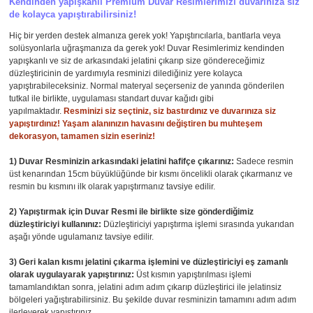
Kendinden yapışkanlı Premium Duvar Resimlerimizi duvarınıza siz
de kolayca yapıştırabilirsiniz!
Hiç bir yerden destek almanıza gerek yok! Yapıştırıcılarla, bantlarla veya
solüsyonlarla uğraşmanıza da gerek yok! Duvar Resimlerimiz kendinden
yapışkanlı ve siz de arkasındaki jelatini çıkarıp size göndereceğimiz
düzleştiricinin de yardımıyla resminizi dilediğiniz yere kolayca
yapıştırabileceksiniz. Normal materyal seçerseniz de yanında gönderilen
tutkal ile birlikte, uygulaması standart duvar kağıdı gibi
yapılmaktadır.
Resminizi siz seçtiniz, siz bastırdınız ve duvarınıza siz
yapıştırdınız! Yaşam alanınızın havasını değiştiren bu muhteşem
dekorasyon, tamamen sizin eseriniz!
1) Duvar Resminizin arkasındaki jelatini hafifçe çıkarınız:
Sadece resmin
üst kenarından 15cm büyüklüğünde bir kısmı öncelikli olarak çıkarmanız ve
resmin bu kısmını ilk olarak yapıştırmanız tavsiye edilir.
2) Yapıştırmak için Duvar Resmi ile birlikte size gönderdiğimiz
düzleştiriciyi kullanınız:
Düzleştiriciyi yapıştırma işlemi sırasında yukarıdan
aşağı yönde ugulamanız tavsiye edilir.
3) Geri kalan kısmı jelatini çıkarma işlemini ve düzleştiriciyi eş zamanlı
olarak uygulayarak yapıştırınız:
Üst kısmın yapıştırılması işlemi
tamamlandıktan sonra, jelatini adım adım çıkarıp düzleştirici ile jelatinsiz
bölgeleri yağıştırabilirsiniz. Bu şekilde duvar resminizin tamamını adım adım
ilerleyerek yapıştırınız.