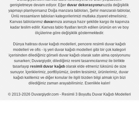
genişletmeye devam ediyor. Eğer
duvar dekorasyonu
nuzda değişiklik
yapmayı planlıyorsanız
Doğa manzara tabloları
,
Şehir manzaralı tablolar
,
Ünlü ressamların tabloları
kategorilerimizi mutlaka ziyaret etmelisiniz.
Kanvas tablolar
ımız
duvar
ınıza asmaya hazır şekilde kargo ile kapınıza
kadar teslim edilir.
Kanvas tablo fiyatları
tercih edilen ürünün en ve boy
ölçülerine göre değişiklik göstermektedir.
Dünya hatirası duvar kağıdı modelleri
,
pencere resimli duvar kağıdı
modelleri
ve
ofis - iş yeri duvar kağıdı modelleri
gibi bir çok kategori
içerisinden dilediğiniz görseli duvar kağıdı olarak satın alma opsiyonunu
sunarken; Duvargiydir, dilediğiniz resmi tasarımcılarımız ile birlikte
tasarlayıp
resimli duvar kağıdı
olarak elde etmeniz lüksünü de size
sunuyor. İçeriklerimiz, portföyümüz, üretim tesisimiz, ürünlerimiz, duvar
kağıdı kalitemiz ve diğer konular ile ilgili bizden bilgi almak için bizi
dilediğiniz zaman arayabilirsiniz. Esenlikle kalın!
© 2013-2026 Duvargiydir.com - Resimli 3 Boyutlu Duvar Kağıdı Modelleri