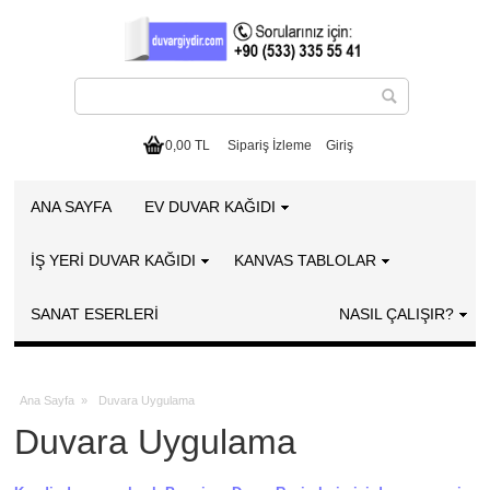
0,00 TL
Sipariş İzleme
Giriş
ANA SAYFA
EV DUVAR KAĞIDI
İŞ YERİ DUVAR KAĞIDI
KANVAS TABLOLAR
SANAT ESERLERI
NASIL ÇALIŞIR?
Ana Sayfa
»
Duvara Uygulama
Duvara Uygulama