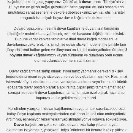
kağıdı
dönemine geçiş yapıyoruz. Çünkü artık
duvar
larınızı Türkiye'nin ve
Dünya'nın en güzel doğal güzellikleri, tarihi yapıları ve ünlü ressamların
unutulmaz sanat eserleri ile dekore edebileceksiniz. Evinizi, ofisinizi ister
rengarek ister
siyah beyaz duvar kağıtları
ile dekore edin.
Duvargiydir.com'un
resimli duvar kağıtları
ile duvarınızın tamamını
dilediğiniz resimle kaplayabilecek, evinizin havasını değiştirebileceksiniz.
Bugüne kadar
kanvas tablo
lar ve
ithal duvar kağıdı modelleri
ile
duvarlarınızı dekore ettiniz, şimdi ise
duvar sticker
modelleri ile birlikte tüm
dünyada trend haline gelen ve dünyanın en kaliteli materyalinden üretilen
3
boyutlu duvar kağıtları
mızın keyfini sürmenin ve dünyanın öbür ucunu
oturma odanıza getirmenin tam zamanı.
Duvar kağıtlarımıza sahip olmak istiyorsanız
yapmanız gereken tek şey,
beğendiğiniz resmi seçip size uygun en ve boy ebatlarını girmek. Resminizi
isterseniz büyük ebatlarda tam
duvar kaplama
olarak veya isterseniz küçük
ebatlarda
duvar posteri
olarak alabilirsiniz. Siparişinizi tamamlamanızdan
sonrası ise
resimli duvar kağıdı
nızın tamamen size özel olarak hazırlanıp
kapınıza kadar getirilmesinden ibaret.
Kendinden yapışkanlı
duvar kağıtlarımızın uygulaması
şaşırtacak derece
kolay.
Folyo kaplama
materyallerinden çok daha kaliteli olan
materyalimiz
yırtılmıyor, esnemiyor, tekrar tekrar yapıştırılabiliyor ve kolayca sökülebiliyor.
Duvar kağıdı
nızın çok uzun süre duvarınızda kalıp yıllara meydan
okumasını istiyorsanız,
yapışkanlı folyo
ürünlerini bir kenara bırakıp yüksek