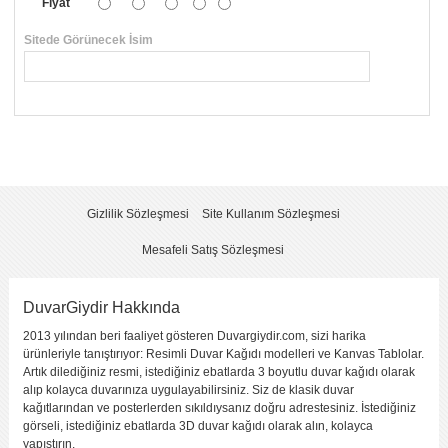
Fiyat
Sitede Görünecek İsim
*
Yorumunuzun Başlığı
*
Yorum
*
Gizlilik Sözleşmesi
Site Kullanım Sözleşmesi
Mesafeli Satış Sözleşmesi
DuvarGiydir Hakkında
2013 yılından beri faaliyet gösteren Duvargiydir.com, sizi harika
Yorumu Gönder
ürünleriyle tanıştırıyor: Resimli Duvar Kağıdı modelleri ve Kanvas Tablolar.
Artık dilediğiniz resmi, istediğiniz ebatlarda 3 boyutlu duvar kağıdı olarak
alıp kolayca duvarınıza uygulayabilirsiniz. Siz de klasik duvar
kağıtlarından ve posterlerden sıkıldıysanız doğru adrestesiniz. İstediğiniz
görseli, istediğiniz ebatlarda 3D duvar kağıdı olarak alın, kolayca
yapıştırın.