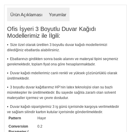
Ürün Açıklaması
Yorumlar
Ofis İşyeri 3 Boyutlu Duvar Kağıdı
Modellerimiz ile İlgili:
• Size özel olarak üretilen 3 boyutlu duvar kağıdı modellerimizi
dilediğiniz ebatlarda alabilirsiniz.
• Ebatlarınızı girdikten sonra baskı alanını ve materyal tipini seçmeniz
gerekmektedir, toplam fiyat ona göre hesaplanmaktadır.
• Duvar kağıdı mdellerimiz canlı renkli ve yüksek çözünürlüklü olarak
üretilmektedir.
• 3 boyutlu duvar kağıtlarımız HP’nin latex teknolojisi olan su bazlı
mürekkepler ile üretilmektedir. Bu sayede sağlıla zararlı olan solvent
materyaller içermez ve çevre dostudur.
• Duvar kağıdı siparişleriniz 3 iş günü içerisinde kargoya verilmektedir
ve sağlam silindir karton kutular içerisinde gönderilmektedir.
Pattern
Hayır
• Tutkalınız, siparişiniz ile birlikte ücretsiz olarak gönderilecektir.
Uygulaması standart duvar kağıdı ile aynıdır. Siparişiniz ile birlikte
Conversion
0.2
uygulama kılavuzu da gönderilecektir.
Parameter (