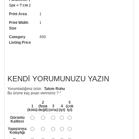
1px = ? cm )
• Resimli duvar kağıdı modelinizi siyah beyaz renklerde istiyorsanız bizi
Print Area
1
arayıp talebinizi iletebilirsiniz.
Print Width
1
• Görselde düzenleme yaptırmak istiyorsanız yine bize telefon
Size
numaramızdan ulaşabilirsiniz.
Category
490
Listing Price
KENDI YORUMUNUZU YAZIN
Yorumladığınız ürün :
Takım Ruhu
Bu ürüne kaç puan verirsiniz ?
*
2
5
1
(fena
3
4
(çok
(kötü)
değil)
(orta)
(iyi)
iyi)
Görüntü
Kalitesi
Yapıştırma
Kolaylığı