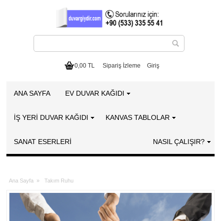
0,00 TL
Sipariş İzleme
Giriş
ANA SAYFA
EV DUVAR KAĞIDI
İŞ YERİ DUVAR KAĞIDI
KANVAS TABLOLAR
SANAT ESERLERI
NASIL ÇALIŞIR?
Ana Sayfa
»
Takım Ruhu