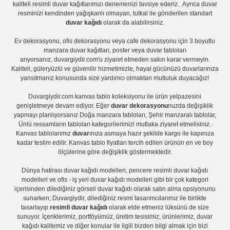
kaliteli
resimli duvar kağıtlarımız
ı denemenizi tavsiye ederiz. Ayrıca duvar
resminizi kendinden yağışkanlı olmayan, tutkal ile gönderilen standart
duvar kağıdı
olarak da alabilirsiniz.
Ev dekorasyonu
,
ofis dekorasyonu
veya
cafe dekorasyonu
için
3 boyutlu
manzara duvar kağıtları
,
poster
veya
duvar tabloları
arıyorsanız, duvargiydir.com'u ziyaret etmeden sakın karar vermeyin.
Kaliteli, güleryüzlü ve güvenilir hizmetimizle, hayal gücünüzü duvarlarınıza
yansıtmanız konusunda size yardımcı olmaktan mutluluk duyacağız!
Duvargiydir.com
kanvas tablo
koleksiyonu ile ürün yelpazesini
genişletmeye devam ediyor. Eğer
duvar dekorasyonu
nuzda değişiklik
yapmayı planlıyorsanız
Doğa manzara tabloları
,
Şehir manzaralı tablolar
,
Ünlü ressamların tabloları
kategorilerimizi mutlaka ziyaret etmelisiniz.
Kanvas tablolar
ımız
duvar
ınıza asmaya hazır şekilde kargo ile kapınıza
kadar teslim edilir.
Kanvas tablo fiyatları
tercih edilen ürünün en ve boy
ölçülerine göre değişiklik göstermektedir.
Dünya hatirası duvar kağıdı modelleri
,
pencere resimli duvar kağıdı
modelleri
ve
ofis - iş yeri duvar kağıdı modelleri
gibi bir çok kategori
içerisinden dilediğiniz görseli duvar kağıdı olarak satın alma opsiyonunu
sunarken; Duvargiydir, dilediğiniz resmi tasarımcılarımız ile birlikte
tasarlayıp
resimli duvar kağıdı
olarak elde etmeniz lüksünü de size
sunuyor. İçeriklerimiz, portföyümüz, üretim tesisimiz, ürünlerimiz, duvar
kağıdı kalitemiz ve diğer konular ile ilgili bizden bilgi almak için bizi