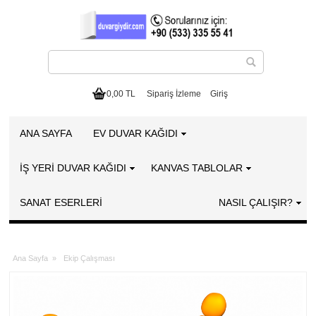
0,00 TL
Sipariş İzleme
Giriş
ANA SAYFA
EV DUVAR KAĞIDI
İŞ YERİ DUVAR KAĞIDI
KANVAS TABLOLAR
SANAT ESERLERI
NASIL ÇALIŞIR?
Ana Sayfa
»
Ekip Çalışması