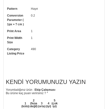
Pattern
Hayır
Conversion
0.2
Parameter (
1px = ? cm )
Print Area
1
Print Width
1
Size
Category
490
Listing Price
KENDI YORUMUNUZU YAZIN
Yorumladığınız ürün :
Ekip Çalışması
Bu ürüne kaç puan verirsiniz ?
*
2
5
1
(fena
3
4
(çok
(kötü)
değil)
(orta)
(iyi)
iyi)