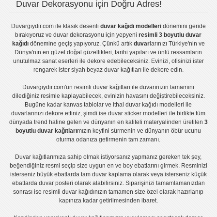
Duvar Dekorasyonu için Doğru Adres!
Duvargiydir.com
ile klasik desenli
duvar kağıdı modelleri
dönemini geride
bırakıyoruz ve
duvar dekorasyonu
için yepyeni
resimli 3 boyutlu duvar
kağıdı
dönemine geçiş yapıyoruz. Çünkü artık
duvar
larınızı Türkiye'nin ve
Dünya'nın en güzel doğal güzellikleri, tarihi yapıları ve ünlü ressamların
unutulmaz sanat eserleri ile dekore edebileceksiniz. Evinizi, ofisinizi ister
rengarek ister
siyah beyaz duvar kağıtları
ile dekore edin.
Duvargiydir.com'un
resimli duvar kağıtları
ile duvarınızın tamamını
dilediğiniz resimle kaplayabilecek, evinizin havasını değiştirebileceksiniz.
Bugüne kadar
kanvas tablo
lar ve
ithal duvar kağıdı modelleri
ile
duvarlarınızı dekore ettiniz, şimdi ise
duvar sticker
modelleri ile birlikte tüm
dünyada trend haline gelen ve dünyanın en kaliteli materyalinden üretilen
3
boyutlu duvar kağıtları
mızın keyfini sürmenin ve dünyanın öbür ucunu
oturma odanıza getirmenin tam zamanı.
Duvar kağıtlarımıza sahip olmak istiyorsanız
yapmanız gereken tek şey,
beğendiğiniz resmi seçip size uygun en ve boy ebatlarını girmek. Resminizi
isterseniz büyük ebatlarda tam
duvar kaplama
olarak veya isterseniz küçük
ebatlarda
duvar posteri
olarak alabilirsiniz. Siparişinizi tamamlamanızdan
sonrası ise
resimli duvar kağıdı
nızın tamamen size özel olarak hazırlanıp
kapınıza kadar getirilmesinden ibaret.