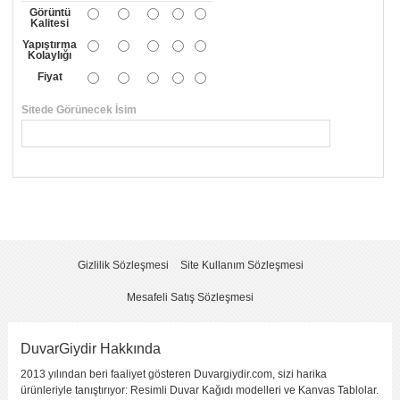
Görüntü
Kalitesi
Yapıştırma
Kolaylığı
Fiyat
Sitede Görünecek İsim
*
Yorumunuzun Başlığı
*
Yorum
*
Gizlilik Sözleşmesi
Site Kullanım Sözleşmesi
Mesafeli Satış Sözleşmesi
DuvarGiydir Hakkında
2013 yılından beri faaliyet gösteren Duvargiydir.com, sizi harika
Yorumu Gönder
ürünleriyle tanıştırıyor: Resimli Duvar Kağıdı modelleri ve Kanvas Tablolar.