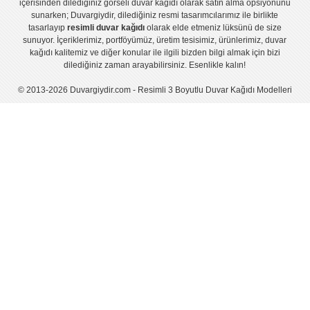
içerisinden dilediğiniz görseli duvar kağıdı olarak satın alma opsiyonunu
sunarken; Duvargiydir, dilediğiniz resmi tasarımcılarımız ile birlikte
tasarlayıp
resimli duvar kağıdı
olarak elde etmeniz lüksünü de size
sunuyor. İçeriklerimiz, portföyümüz, üretim tesisimiz, ürünlerimiz, duvar
kağıdı kalitemiz ve diğer konular ile ilgili bizden bilgi almak için bizi
dilediğiniz zaman arayabilirsiniz. Esenlikle kalın!
© 2013-2026 Duvargiydir.com - Resimli 3 Boyutlu Duvar Kağıdı Modelleri