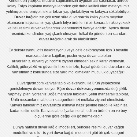
Kendinden yapışkanlı
duvar kağıtlarımızın uygulaması
şaşırtacak derece
kolay.
Folyo kaplama
materyallerinden çok daha kaliteli olan
materyalimiz
yırtılmıyor, esnemiyor, tekrar tekrar yapıştırılabiliyor ve kolayca sökülebiliyor.
Duvar kağıdı
nızın çok uzun süre duvarınızda kalıp yıllara meydan
okumasını istiyorsanız,
yapışkanlı folyo
ürünlerini bir kenara bırakıp yüksek
kaliteli
resimli duvar kağıtlarımız
ı denemenizi tavsiye ederiz. Ayrıca duvar
resminizi kendinden yağışkanlı olmayan, tutkal ile gönderilen standart
duvar kağıdı
olarak da alabilirsiniz.
Ev dekorasyonu
,
ofis dekorasyonu
veya
cafe dekorasyonu
için
3 boyutlu
manzara duvar kağıtları
,
poster
veya
duvar tabloları
arıyorsanız, duvargiydir.com'u ziyaret etmeden sakın karar vermeyin.
Kaliteli, güleryüzlü ve güvenilir hizmetimizle, hayal gücünüzü duvarlarınıza
yansıtmanız konusunda size yardımcı olmaktan mutluluk duyacağız!
Duvargiydir.com
kanvas tablo
koleksiyonu ile ürün yelpazesini
genişletmeye devam ediyor. Eğer
duvar dekorasyonu
nuzda değişiklik
yapmayı planlıyorsanız
Doğa manzara tabloları
,
Şehir manzaralı tablolar
,
Ünlü ressamların tabloları
kategorilerimizi mutlaka ziyaret etmelisiniz.
Kanvas tablolar
ımız
duvar
ınıza asmaya hazır şekilde kargo ile kapınıza
kadar teslim edilir.
Kanvas tablo fiyatları
tercih edilen ürünün en ve boy
ölçülerine göre değişiklik göstermektedir.
Dünya hatirası duvar kağıdı modelleri
,
pencere resimli duvar kağıdı
modelleri
ve
ofis - iş yeri duvar kağıdı modelleri
gibi bir çok kategori