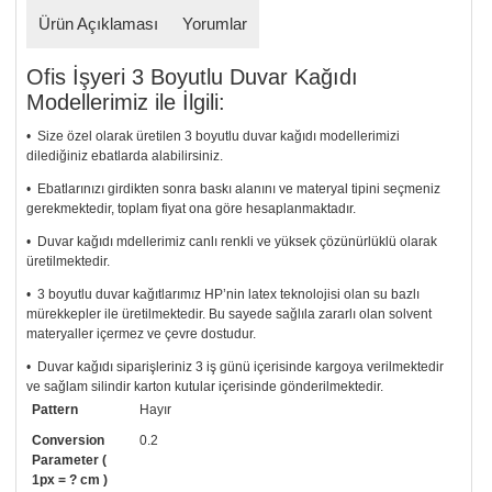
Ürün Açıklaması
Yorumlar
Ofis İşyeri 3 Boyutlu Duvar Kağıdı
Modellerimiz ile İlgili:
• Size özel olarak üretilen 3 boyutlu duvar kağıdı modellerimizi
dilediğiniz ebatlarda alabilirsiniz.
• Ebatlarınızı girdikten sonra baskı alanını ve materyal tipini seçmeniz
gerekmektedir, toplam fiyat ona göre hesaplanmaktadır.
• Duvar kağıdı mdellerimiz canlı renkli ve yüksek çözünürlüklü olarak
üretilmektedir.
• 3 boyutlu duvar kağıtlarımız HP’nin latex teknolojisi olan su bazlı
mürekkepler ile üretilmektedir. Bu sayede sağlıla zararlı olan solvent
materyaller içermez ve çevre dostudur.
• Duvar kağıdı siparişleriniz 3 iş günü içerisinde kargoya verilmektedir
ve sağlam silindir karton kutular içerisinde gönderilmektedir.
Pattern
Hayır
• Tutkalınız, siparişiniz ile birlikte ücretsiz olarak gönderilecektir.
Uygulaması standart duvar kağıdı ile aynıdır. Siparişiniz ile birlikte
Conversion
0.2
uygulama kılavuzu da gönderilecektir.
Parameter (
1px = ? cm )
• Resimli duvar kağıdı modelinizi siyah beyaz renklerde istiyorsanız bizi