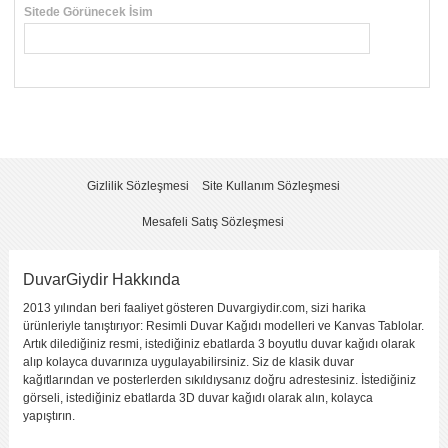
Sitede Görünecek İsim
*
Yorumunuzun Başlığı
*
Yorum
*
Gizlilik Sözleşmesi
Site Kullanım Sözleşmesi
Mesafeli Satış Sözleşmesi
DuvarGiydir Hakkında
2013 yılından beri faaliyet gösteren Duvargiydir.com, sizi harika
Yorumu Gönder
ürünleriyle tanıştırıyor: Resimli Duvar Kağıdı modelleri ve Kanvas Tablolar.
Artık dilediğiniz resmi, istediğiniz ebatlarda 3 boyutlu duvar kağıdı olarak
alıp kolayca duvarınıza uygulayabilirsiniz. Siz de klasik duvar
kağıtlarından ve posterlerden sıkıldıysanız doğru adrestesiniz. İstediğiniz
görseli, istediğiniz ebatlarda 3D duvar kağıdı olarak alın, kolayca
yapıştırın.