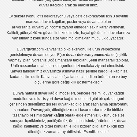
duvar kağıdı
olarak da alabilirsiniz.
Ev dekorasyonu
,
ofis dekorasyonu
veya
cafe dekorasyonu
için
3 boyutlu
manzara duvar kağıtları
,
poster
veya
duvar tabloları
arıyorsanız, duvargiydir.com'u ziyaret etmeden sakın karar vermeyin.
Kaliteli, güleryüzlü ve güvenilir hizmetimizle, hayal gücünüzü duvarlarınıza
yansıtmanız konusunda size yardımcı olmaktan mutluluk duyacağız!
Duvargiydir.com
kanvas tablo
koleksiyonu ile ürün yelpazesini
genişletmeye devam ediyor. Eğer
duvar dekorasyonu
nuzda değişiklik
yapmayı planlıyorsanız
Doğa manzara tabloları
,
Şehir manzaralı tablolar
,
Ünlü ressamların tabloları
kategorilerimizi mutlaka ziyaret etmelisiniz.
Kanvas tablolar
ımız
duvar
ınıza asmaya hazır şekilde kargo ile kapınıza
kadar teslim edilir.
Kanvas tablo fiyatları
tercih edilen ürünün en ve boy
ölçülerine göre değişiklik göstermektedir.
Dünya hatirası duvar kağıdı modelleri
,
pencere resimli duvar kağıdı
modelleri
ve
ofis - iş yeri duvar kağıdı modelleri
gibi bir çok kategori
içerisinden dilediğiniz görseli duvar kağıdı olarak satın alma opsiyonunu
sunarken; Duvargiydir, dilediğiniz resmi tasarımcılarımız ile birlikte
tasarlayıp
resimli duvar kağıdı
olarak elde etmeniz lüksünü de size
sunuyor. İçeriklerimiz, portföyümüz, üretim tesisimiz, ürünlerimiz, duvar
kağıdı kalitemiz ve diğer konular ile ilgili bizden bilgi almak için bizi
dilediğiniz zaman arayabilirsiniz. Esenlikle kalın!