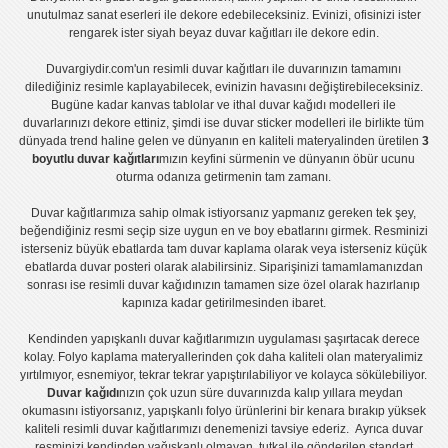
unutulmaz sanat eserleri ile dekore edebileceksiniz. Evinizi, ofisinizi ister
rengarek ister
siyah beyaz duvar kağıtları
ile dekore edin.
Duvargiydir.com'un
resimli duvar kağıtları
ile duvarınızın tamamını
dilediğiniz resimle kaplayabilecek, evinizin havasını değiştirebileceksiniz.
Bugüne kadar
kanvas tablo
lar ve
ithal duvar kağıdı modelleri
ile
duvarlarınızı dekore ettiniz, şimdi ise
duvar sticker
modelleri ile birlikte tüm
dünyada trend haline gelen ve dünyanın en kaliteli materyalinden üretilen
3
boyutlu duvar kağıtları
mızın keyfini sürmenin ve dünyanın öbür ucunu
oturma odanıza getirmenin tam zamanı.
Duvar kağıtlarımıza sahip olmak istiyorsanız
yapmanız gereken tek şey,
beğendiğiniz resmi seçip size uygun en ve boy ebatlarını girmek. Resminizi
isterseniz büyük ebatlarda tam
duvar kaplama
olarak veya isterseniz küçük
ebatlarda
duvar posteri
olarak alabilirsiniz. Siparişinizi tamamlamanızdan
sonrası ise
resimli duvar kağıdı
nızın tamamen size özel olarak hazırlanıp
kapınıza kadar getirilmesinden ibaret.
Kendinden yapışkanlı
duvar kağıtlarımızın uygulaması
şaşırtacak derece
kolay.
Folyo kaplama
materyallerinden çok daha kaliteli olan
materyalimiz
yırtılmıyor, esnemiyor, tekrar tekrar yapıştırılabiliyor ve kolayca sökülebiliyor.
Duvar kağıdı
nızın çok uzun süre duvarınızda kalıp yıllara meydan
okumasını istiyorsanız,
yapışkanlı folyo
ürünlerini bir kenara bırakıp yüksek
kaliteli
resimli duvar kağıtlarımız
ı denemenizi tavsiye ederiz. Ayrıca duvar
resminizi kendinden yağışkanlı olmayan, tutkal ile gönderilen standart