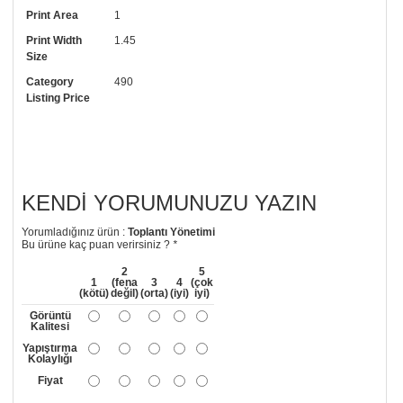
Print Area
1
arayıp talebinizi iletebilirsiniz.
Print Width
1.45
• Görselde düzenleme yaptırmak istiyorsanız yine bize telefon
Size
numaramızdan ulaşabilirsiniz.
Category
490
Listing Price
KENDI YORUMUNUZU YAZIN
Yorumladığınız ürün :
Toplantı Yönetimi
Bu ürüne kaç puan verirsiniz ?
*
2
5
1
(fena
3
4
(çok
(kötü)
değil)
(orta)
(iyi)
iyi)
Görüntü
Kalitesi
Yapıştırma
Kolaylığı
Fiyat