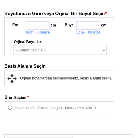
Boyutunuzu Girin veya Orjinal Bir Boyut Seçin
*
En:
Boy:
cm
cm
0cm = 0Metre
0cm = 0Metre
Orjinal Boyutlar:
Baskı Alanını Seçin
Orjinal boyutlardan seçmediyseniz, baskı alanını seçin.
Ürün Seçimi
*
Duvar Resmi (Tutkal Hediye) - Metrekaresi 490 TL