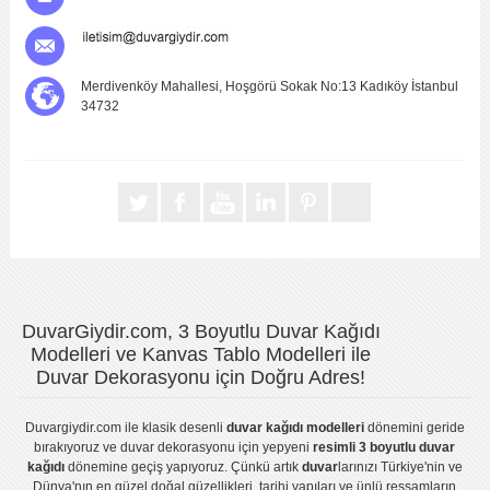
Merdivenköy Mahallesi, Hoşgörü Sokak No:13 Kadıköy İstanbul
34732
DuvarGiydir.com, 3 Boyutlu Duvar Kağıdı
Modelleri ve Kanvas Tablo Modelleri ile
Duvar Dekorasyonu için Doğru Adres!
Duvargiydir.com
ile klasik desenli
duvar kağıdı modelleri
dönemini geride
bırakıyoruz ve
duvar dekorasyonu
için yepyeni
resimli 3 boyutlu duvar
kağıdı
dönemine geçiş yapıyoruz. Çünkü artık
duvar
larınızı Türkiye'nin ve
Dünya'nın en güzel doğal güzellikleri, tarihi yapıları ve ünlü ressamların