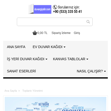
0,00 TL
Sipariş İzleme
Giriş
ANA SAYFA
EV DUVAR KAĞIDI
İŞ YERİ DUVAR KAĞIDI
KANVAS TABLOLAR
SANAT ESERLERI
NASIL ÇALIŞIR?
Ana Sayfa
»
Toplantı Yönetimi