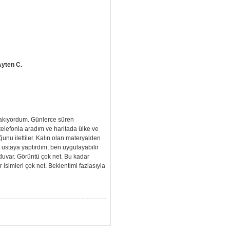
Ayten C.
 bakıyordum. Günlerce süren
elefonla aradım ve haritada ülke ve
unu ilettiler. Kalın olan materyalden
 ustaya yaptırdım, ben uygulayabilir
duvar. Görüntü çok net. Bu kadar
isimleri çok net. Beklentimi fazlasıyla