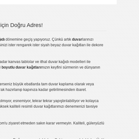
için Doğru Adres!
ıdı
dönemine geçiş yapıyoruz. Çünkü artık
duvar
larınızı
inizi ister rengarek ister
siyah beyaz duvar kağıtları
ile dekore
kadar
kanvas tablo
lar ve
ithal duvar kağıdı modelleri
ile
3 boyutlu duvar kağıtları
mızın keyfini sürmenin ve dünyanın
terseniz büyük ebatlarda tam
duvar kaplama
olarak veya
ak hazırlanıp kapınıza kadar getirilmesinden ibaret.
tılmıyor, esnemiyor, tekrar tekrar yapıştırılabiliyor ve kolayca
üksek kaliteli
resimli duvar kağıtlarımız
ı denemenizi tavsiye
om'u ziyaret etmeden sakın karar vermeyin. Kaliteli, güleryüzlü