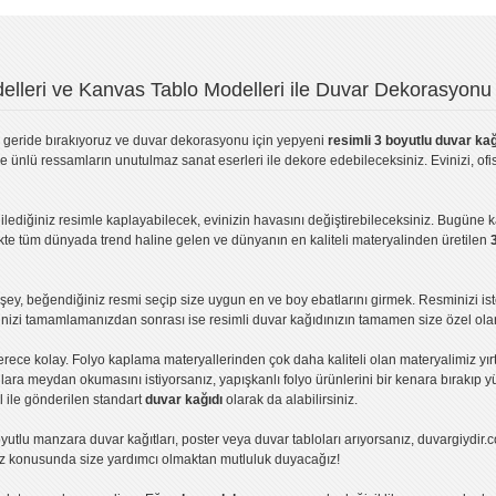
lleri ve Kanvas Tablo Modelleri ile Duvar Dekorasyonu 
geride bırakıyoruz ve
duvar dekorasyonu
için yepyeni
resimli 3 boyutlu duvar kağ
ve ünlü ressamların unutulmaz sanat eserleri ile dekore edebileceksiniz. Evinizi, ofis
ilediğiniz resimle kaplayabilecek, evinizin havasını değiştirebileceksiniz. Bugüne 
likte tüm dünyada trend haline gelen ve dünyanın en kaliteli materyalinden üretilen
ey, beğendiğiniz resmi seçip size uygun en ve boy ebatlarını girmek. Resminizi is
işinizi tamamlamanızdan sonrası ise
resimli duvar kağıdı
nızın tamamen size özel olar
erece kolay.
Folyo kaplama
materyallerinden çok daha kaliteli olan
materyalimiz
yır
ıllara meydan okumasını istiyorsanız,
yapışkanlı folyo
ürünlerini bir kenara bırakıp y
l ile gönderilen standart
duvar kağıdı
olarak da alabilirsiniz.
yutlu manzara duvar kağıtları
,
poster
veya
duvar tabloları
arıyorsanız, duvargiydir.c
ız konusunda size yardımcı olmaktan mutluluk duyacağız!