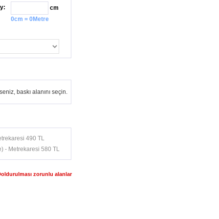
y:
cm
0cm = 0Metre
eniz, baskı alanını seçin.
trekaresi 490 TL
) - Metrekaresi 580 TL
Doldurulması zorunlu alanlar