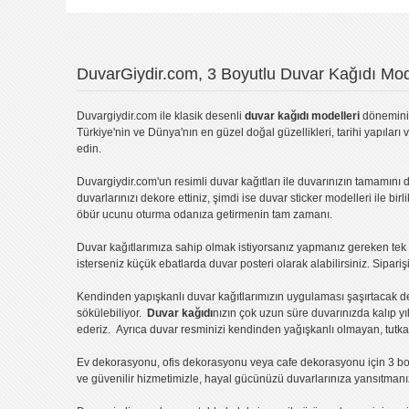
Yorumu Gönder
DuvarGiydir.com, 3 Boyutlu Duvar Kağıdı Mode
Duvargiydir.com
ile klasik desenli
duvar kağıdı modelleri
dönemini 
Türkiye'nin ve Dünya'nın en güzel doğal güzellikleri, tarihi yapıları 
edin.
Duvargiydir.com'un
resimli duvar kağıtları
ile duvarınızın tamamını d
duvarlarınızı dekore ettiniz, şimdi ise
duvar sticker
modelleri ile bir
öbür ucunu oturma odanıza getirmenin tam zamanı.
Duvar kağıtlarımıza sahip olmak istiyorsanız
yapmanız gereken tek ş
isterseniz küçük ebatlarda
duvar posteri
olarak alabilirsiniz. Sipar
Kendinden yapışkanlı
duvar kağıtlarımızın uygulaması
şaşırtacak d
sökülebiliyor.
Duvar kağıdı
nızın çok uzun süre duvarınızda kalıp y
ederiz. Ayrıca duvar resminizi kendinden yağışkanlı olmayan, tutka
Ev dekorasyonu
,
ofis dekorasyonu
veya
cafe dekorasyonu
için
3 bo
ve güvenilir hizmetimizle, hayal gücünüzü duvarlarınıza yansıtman