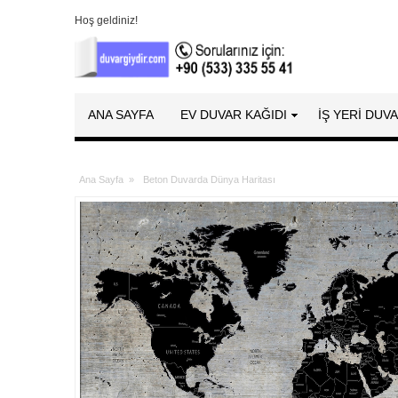
Hoş geldiniz!
ANA SAYFA
EV DUVAR KAĞIDI
İŞ YERİ DUV
Ana Sayfa
»
Beton Duvarda Dünya Haritası