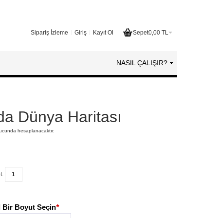
Sipariş İzleme
Giriş
Kayıt Ol
Sepet
0,00 TL
NASIL ÇALIŞIR?
da Dünya Haritası
nucunda hesaplanacaktır.
t:
 Bir Boyut Seçin
*