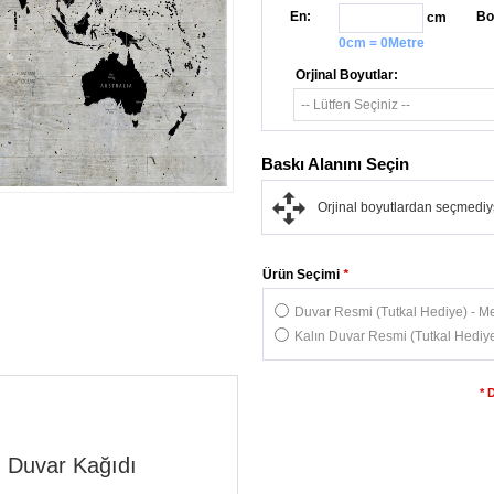
En:
Bo
cm
0cm = 0Metre
Orjinal Boyutlar:
Baskı Alanını Seçin
Orjinal boyutlardan seçmediys
Ürün Seçimi
*
Duvar Resmi (Tutkal Hediye) - Me
Kalın Duvar Resmi (Tutkal Hediye
* 
u Duvar Kağıdı