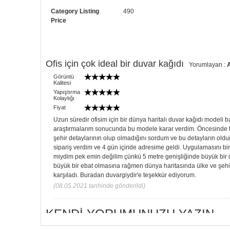
Category Listing
490
Price
Ofis için çok ideal bir duvar kağıdı
Yorumlayan :
Görüntü
Kalitesi
Yapıştırma
Kolaylığı
Fiyat
Uzun süredir ofisim için bir dünya haritalı duvar kağıdı modeli
araştırmalarım sonucunda bu modele karar verdim. Öncesinde t
şehir detaylarının olup olmadığını sordum ve bu detayların olduğ
sipariş verdim ve 4 gün içinde adresime geldi. Uygulamasını bir
miydim pek emin değilim çünkü 5 metre genişliğinde büyük bir 
büyük bir ebat olmasına rağmen dünya haritasında ülke ve şehir 
karşıladı. Buradan duvargiydir'e teşekkür ediyorum.
(08.05.2021 tarihinde gönderildi)
KENDI YORUMUNUZU YAZIN