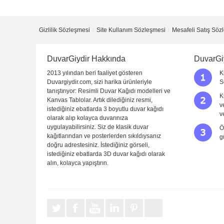
Yorumladığınız ürün :
Beton Duvarda Dünya Haritası
Bu ürüne kaç puan verirsiniz ?
*
1 (kötü)
2 (fena değil)
3 (orta)
4 (iyi)
Gizlilik Sözleşmesi
Site Kullanım Sözleşmesi
Mesafeli Satış Söz
Görüntü
Kalitesi
DuvarGiydir Hakkında
DuvarGi
Yapıştırma
Kolaylığı
2013 yılından beri faaliyet gösteren
K
Duvargiydir.com, sizi harika ürünleriyle
S
Fiyat
tanıştırıyor: Resimli Duvar Kağıdı modelleri ve
K
Kanvas Tablolar. Artık dilediğiniz resmi,
v
Sitede Görünecek İsim
istediğiniz ebatlarda 3 boyutlu duvar kağıdı
v
olarak alıp kolayca duvarınıza
uygulayabilirsiniz. Siz de klasik duvar
Ö
Yorumunuzun Başlığı
kağıtlarından ve posterlerden sıkıldıysanız
g
doğru adrestesiniz. İstediğiniz görseli,
istediğiniz ebatlarda 3D duvar kağıdı olarak
alın, kolayca yapıştırın.
Yorum