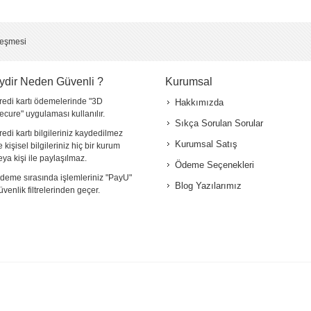
5 (çok iyi)
leşmesi
ydir Neden Güvenli ?
Kurumsal
redi kartı ödemelerinde "3D
Hakkımızda
ecure" uygulaması kullanılır.
Sıkça Sorulan Sorular
redi kartı bilgileriniz kaydedilmez
Kurumsal Satış
e kişisel bilgileriniz hiç bir kurum
*
eya kişi ile paylaşılmaz.
Ödeme Seçenekleri
deme sırasında işlemleriniz "PayU"
Blog Yazılarımız
*
üvenlik filtrelerinden geçer.
*