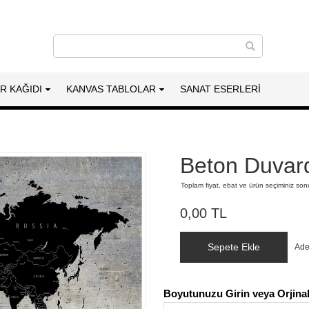
AR KAĞIDI
KANVAS TABLOLAR
SANAT ESERLERI
Beton Duvar
Toplam fiyat, ebat ve ürün seçiminiz so
0,00 TL
Sepete Ekle
Ade
Boyutunuzu Girin veya Orjinal