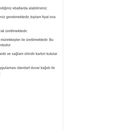
diğiniz ebatlarda alabilirsiniz.
meniz gerekmektedir, toplam fiyat ona
ak üretilmektedir.
ı mürekkepler ile üretilmektedir. Bu
ostudur.
edir ve sağlam silindir karton kutular
. Uygulaması standart duvar kağıdı ile
.
izi arayıp talebinizi iletebilirsiniz.
aramızdan ulaşabilirsiniz.