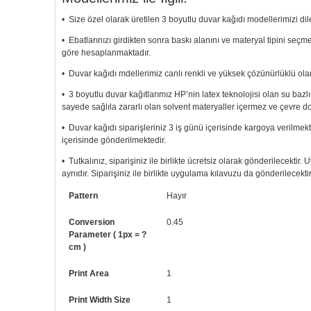
• Size özel olarak üretilen 3 boyutlu duvar kağıdı modellerimizi dile
• Ebatlarınızı girdikten sonra baskı alanını ve materyal tipini seç
göre hesaplanmaktadır.
• Duvar kağıdı mdellerimiz canlı renkli ve yüksek çözünürlüklü olar
• 3 boyutlu duvar kağıtlarımız HP’nin latex teknolojisi olan su bazl
sayede sağlıla zararlı olan solvent materyaller içermez ve çevre d
• Duvar kağıdı siparişleriniz 3 iş günü içerisinde kargoya verilmekt
içerisinde gönderilmektedir.
• Tutkalınız, siparişiniz ile birlikte ücretsiz olarak gönderilecektir
aynıdır. Siparişiniz ile birlikte uygulama kılavuzu da gönderilecektir
• Resimli duvar kağıdı modelinizi siyah beyaz renklerde istiyorsanız b
Pattern
Hayır
• Görselde düzenleme yaptırmak istiyorsanız yine bize telefon num
Conversion
0.45
Parameter ( 1px = ?
cm )
Print Area
1
Print Width Size
1