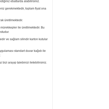
diğiniz ebatlarda alabilirsiniz.
meniz gerekmektedir, toplam fiyat ona
ak üretilmektedir.
ı mürekkepler ile üretilmektedir. Bu
ostudur.
edir ve sağlam silindir karton kutular
. Uygulaması standart duvar kağıdı ile
.
izi arayıp talebinizi iletebilirsiniz.
aramızdan ulaşabilirsiniz.