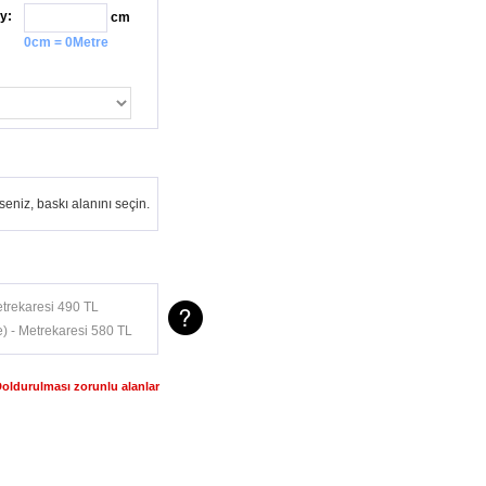
y:
cm
0cm = 0Metre
eniz, baskı alanını seçin.
trekaresi 490 TL
) - Metrekaresi 580 TL
Doldurulması zorunlu alanlar