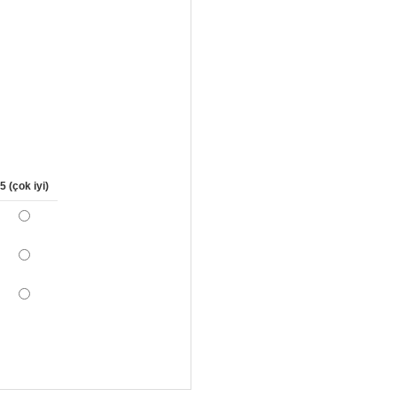
5 (çok iyi)
*
*