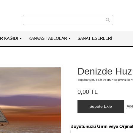
AR KAĞIDI
KANVAS TABLOLAR
SANAT ESERLERI
Denizde Huz
Toplam fiyat, ebat ve ürün seçiminiz so
0,00 TL
Sepete Ekle
Ade
Boyutunuzu Girin veya Orjinal