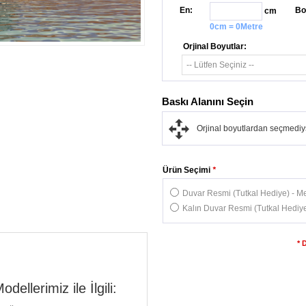
En:
Bo
cm
0cm = 0Metre
Orjinal Boyutlar:
Baskı Alanını Seçin
Orjinal boyutlardan seçmediys
Ürün Seçimi
*
Duvar Resmi (Tutkal Hediye) - Me
Kalın Duvar Resmi (Tutkal Hediye
* 
llerimiz ile İlgili: