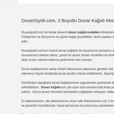
DuvarGiydir.com, 3 Boyutlu Duvar Kağıdı Mode
Duvargiydir.com
ile klasik desenli
duvar kağıdı modelleri
dönemini 
Türkiye'nin ve Dünya'nın en güzel doğal güzellikleri, tarihi yapıları 
edin.
Duvargiydir.com'un
resimli duvar kağıtları
ile duvarınızın tamamını d
duvarlarınızı dekore ettiniz, şimdi ise
duvar sticker
modelleri ile bir
öbür ucunu oturma odanıza getirmenin tam zamanı.
Duvar kağıtlarımıza sahip olmak istiyorsanız
yapmanız gereken tek ş
isterseniz küçük ebatlarda
duvar posteri
olarak alabilirsiniz. Sipar
Kendinden yapışkanlı
duvar kağıtlarımızın uygulaması
şaşırtacak d
sökülebiliyor.
Duvar kağıdı
nızın çok uzun süre duvarınızda kalıp y
ederiz. Ayrıca duvar resminizi kendinden yağışkanlı olmayan, tutka
Ev dekorasyonu
,
ofis dekorasyonu
veya
cafe dekorasyonu
için
3 bo
ve güvenilir hizmetimizle, hayal gücünüzü duvarlarınıza yansıtman