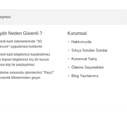
*
leşmesi
ydir Neden Güvenli ?
Kurumsal
redi kartı ödemelerinde "3D
Hakkımızda
ecure" uygulaması kullanılır.
Sıkça Sorulan Sorular
redi kartı bilgileriniz kaydedilmez
Kurumsal Satış
e kişisel bilgileriniz hiç bir kurum
eya kişi ile paylaşılmaz.
Ödeme Seçenekleri
deme sırasında işlemleriniz "PayU"
Blog Yazılarımız
üvenlik filtrelerinden geçer.