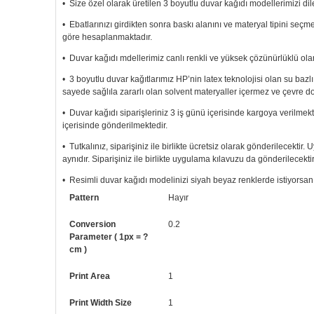
• Size özel olarak üretilen 3 boyutlu duvar kağıdı modellerimizi dile
• Ebatlarınızı girdikten sonra baskı alanını ve materyal tipini seç
göre hesaplanmaktadır.
• Duvar kağıdı mdellerimiz canlı renkli ve yüksek çözünürlüklü olar
• 3 boyutlu duvar kağıtlarımız HP’nin latex teknolojisi olan su bazl
sayede sağlıla zararlı olan solvent materyaller içermez ve çevre d
• Duvar kağıdı siparişleriniz 3 iş günü içerisinde kargoya verilmekt
içerisinde gönderilmektedir.
• Tutkalınız, siparişiniz ile birlikte ücretsiz olarak gönderilecektir
aynıdır. Siparişiniz ile birlikte uygulama kılavuzu da gönderilecektir
• Resimli duvar kağıdı modelinizi siyah beyaz renklerde istiyorsanız b
Pattern
Hayır
• Görselde düzenleme yaptırmak istiyorsanız yine bize telefon num
Conversion
0.2
Parameter ( 1px = ?
cm )
Print Area
1
Print Width Size
1