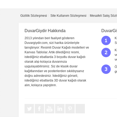
Yorum
Gizlilik Sözleşmesi
Site Kullanım Sözleşmesi
Mesafeli Satış Söz
DuvarGiydir Hakkında
DuvarGi
2013 yılından beri faaliyet gösteren
K
Duvargiydir.com, sizi harika ürünleriyle
S
tanıştırıyor: Resimli Duvar Kağıdı modelleri ve
K
Kanvas Tablolar. Artık dilediğiniz resmi,
v
istediğiniz ebatlarda 3 boyutlu duvar kağıdı
Yorumu Gönder
v
olarak alıp kolayca duvarınıza
uygulayabilirsiniz. Siz de klasik duvar
Ö
kağıtlarından ve posterlerden sıkıldıysanız
g
doğru adrestesiniz. İstediğiniz görseli,
istediğiniz ebatlarda 3D duvar kağıdı olarak
alın, kolayca yapıştırın.