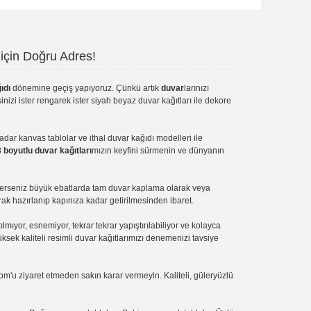
için Doğru Adres!
ıdı
dönemine geçiş yapıyoruz. Çünkü artık
duvar
larınızı
inizi ister rengarek ister
siyah beyaz duvar kağıtları
ile dekore
kadar
kanvas tablo
lar ve
ithal duvar kağıdı modelleri
ile
3 boyutlu duvar kağıtları
mızın keyfini sürmenin ve dünyanın
terseniz büyük ebatlarda tam
duvar kaplama
olarak veya
ak hazırlanıp kapınıza kadar getirilmesinden ibaret.
tılmıyor, esnemiyor, tekrar tekrar yapıştırılabiliyor ve kolayca
üksek kaliteli
resimli duvar kağıtlarımız
ı denemenizi tavsiye
om'u ziyaret etmeden sakın karar vermeyin. Kaliteli, güleryüzlü