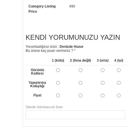
Category Listing
490
Price
KENDI YORUMUNUZU YAZIN
Yorumladığınız ürün :
Denizde Huzur
Bu ürüne kaç puan verirsiniz ?
*
1 (kötü)
2 (fena değil)
3 (orta)
4 (iyi)
Görüntü
Kalitesi
Yapıştırma
Kolaylığı
Fiyat
Sitede Görünecek İsim
Yorumunuzun Başlığı