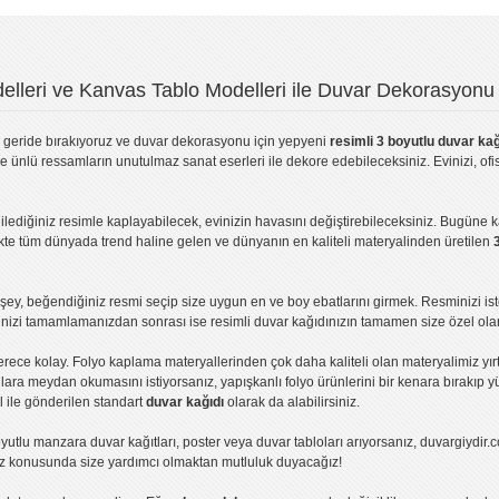
lleri ve Kanvas Tablo Modelleri ile Duvar Dekorasyonu 
geride bırakıyoruz ve
duvar dekorasyonu
için yepyeni
resimli 3 boyutlu duvar kağ
ve ünlü ressamların unutulmaz sanat eserleri ile dekore edebileceksiniz. Evinizi, ofis
ilediğiniz resimle kaplayabilecek, evinizin havasını değiştirebileceksiniz. Bugüne 
likte tüm dünyada trend haline gelen ve dünyanın en kaliteli materyalinden üretilen
ey, beğendiğiniz resmi seçip size uygun en ve boy ebatlarını girmek. Resminizi is
işinizi tamamlamanızdan sonrası ise
resimli duvar kağıdı
nızın tamamen size özel olar
erece kolay.
Folyo kaplama
materyallerinden çok daha kaliteli olan
materyalimiz
yır
ıllara meydan okumasını istiyorsanız,
yapışkanlı folyo
ürünlerini bir kenara bırakıp y
l ile gönderilen standart
duvar kağıdı
olarak da alabilirsiniz.
yutlu manzara duvar kağıtları
,
poster
veya
duvar tabloları
arıyorsanız, duvargiydir.c
ız konusunda size yardımcı olmaktan mutluluk duyacağız!