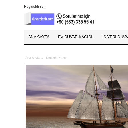
Hoş geldiniz!
ANA SAYFA
EV DUVAR KAĞIDI
İŞ YERİ DUV
Ana Sayfa
»
Denizde Huzur