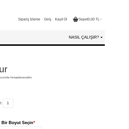
Sipariş İzleme
Giriş
Kayıt Ol
Sepet
0,00 TL
NASIL ÇALIŞIR?
ur
nucunda hesaplanacaktır.
t:
 Bir Boyut Seçin
*