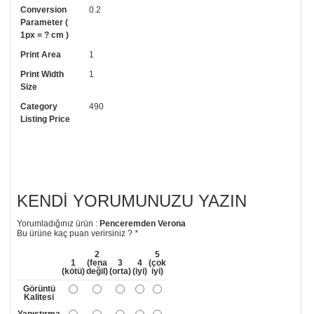
Uygulaması standart duvar kağıdı ile aynıdır. Siparişiniz ile birlikte
Conversion
0.2
uygulama kılavuzu da gönderilecektir.
Parameter (
1px = ? cm )
• Resimli duvar kağıdı modelinizi siyah beyaz renklerde istiyorsanız bizi
Print Area
1
arayıp talebinizi iletebilirsiniz.
Print Width
1
• Görselde düzenleme yaptırmak istiyorsanız yine bize telefon
Size
numaramızdan ulaşabilirsiniz.
Category
490
Listing Price
KENDI YORUMUNUZU YAZIN
Yorumladığınız ürün :
Penceremden Verona
Bu ürüne kaç puan verirsiniz ?
*
2
5
1
(fena
3
4
(çok
(kötü)
değil)
(orta)
(iyi)
iyi)
Görüntü
Kalitesi
Yapıştırma