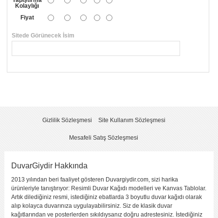
Kolaylığı
Fiyat
Sitede Görünecek İsim
*
Yorumunuzun Başlığı
*
Yorum
*
Gizlilik Sözleşmesi
Site Kullanım Sözleşmesi
Mesafeli Satış Sözleşmesi
DuvarGiydir Hakkında
2013 yılından beri faaliyet gösteren Duvargiydir.com, sizi harika
Yorumu Gönder
ürünleriyle tanıştırıyor: Resimli Duvar Kağıdı modelleri ve Kanvas Tablolar.
Artık dilediğiniz resmi, istediğiniz ebatlarda 3 boyutlu duvar kağıdı olarak
alıp kolayca duvarınıza uygulayabilirsiniz. Siz de klasik duvar
kağıtlarından ve posterlerden sıkıldıysanız doğru adrestesiniz. İstediğiniz