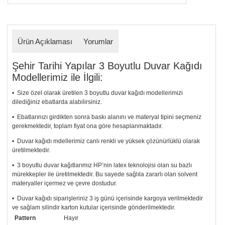
Ürün Açıklaması
Yorumlar
Şehir Tarihi Yapılar 3 Boyutlu Duvar Kağıdı
Modellerimiz ile İlgili:
• Size özel olarak üretilen 3 boyutlu duvar kağıdı modellerimizi
dilediğiniz ebatlarda alabilirsiniz.
• Ebatlarınızı girdikten sonra baskı alanını ve materyal tipini seçmeniz
gerekmektedir, toplam fiyat ona göre hesaplanmaktadır.
• Duvar kağıdı mdellerimiz canlı renkli ve yüksek çözünürlüklü olarak
üretilmektedir.
• 3 boyutlu duvar kağıtlarımız HP’nin latex teknolojisi olan su bazlı
mürekkepler ile üretilmektedir. Bu sayede sağlıla zararlı olan solvent
materyaller içermez ve çevre dostudur.
• Duvar kağıdı siparişleriniz 3 iş günü içerisinde kargoya verilmektedir
ve sağlam silindir karton kutular içerisinde gönderilmektedir.
Pattern
Hayır
• Tutkalınız, siparişiniz ile birlikte ücretsiz olarak gönderilecektir.