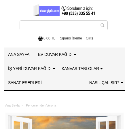
0,00 TL
Sipariş İzleme
Giriş
ANA SAYFA
EV DUVAR KAĞIDI
İŞ YERİ DUVAR KAĞIDI
KANVAS TABLOLAR
SANAT ESERLERI
NASIL ÇALIŞIR?
Ana Sayfa
»
Penceremden Verona