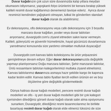
Duvar kağıdı
nızın çok uzun süre duvarınızda kalıp yıllara meydan
okumasını istiyorsanız,
yapışkanlı folyo
ürünlerini bir kenara bırakıp yüksek
kaliteli
resimli duvar kağıtlarımız
ı denemenizi tavsiye ederiz. Ayrıca duvar
resminizi kendinden yağışkanlı olmayan, tutkal ile gönderilen standart
duvar kağıdı
olarak da alabilirsiniz.
Ev dekorasyonu
,
ofis dekorasyonu
veya
cafe dekorasyonu
için
3 boyutlu
manzara duvar kağıtları
,
poster
veya
duvar tabloları
arıyorsanız, duvargiydir.com'u ziyaret etmeden sakın karar vermeyin.
Kaliteli, güleryüzlü ve güvenilir hizmetimizle, hayal gücünüzü duvarlarınıza
yansıtmanız konusunda size yardımcı olmaktan mutluluk duyacağız!
Duvargiydir.com
kanvas tablo
koleksiyonu ile ürün yelpazesini
genişletmeye devam ediyor. Eğer
duvar dekorasyonu
nuzda değişiklik
yapmayı planlıyorsanız
Doğa manzara tabloları
,
Şehir manzaralı tablolar
,
Ünlü ressamların tabloları
kategorilerimizi mutlaka ziyaret etmelisiniz.
Kanvas tablolar
ımız
duvar
ınıza asmaya hazır şekilde kargo ile kapınıza
kadar teslim edilir.
Kanvas tablo fiyatları
tercih edilen ürünün en ve boy
ölçülerine göre değişiklik göstermektedir.
Dünya hatirası duvar kağıdı modelleri
,
pencere resimli duvar kağıdı
modelleri
ve
ofis - iş yeri duvar kağıdı modelleri
gibi bir çok kategori
içerisinden dilediğiniz görseli duvar kağıdı olarak satın alma opsiyonunu
sunarken; Duvargiydir, dilediğiniz resmi tasarımcılarımız ile birlikte
tasarlayıp
resimli duvar kağıdı
olarak elde etmeniz lüksünü de size