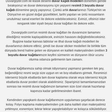
Duvargiydir.com
ile klasik desenli
duvar kağıdı modelleri
dönemini geride
bırakıyoruz ve
duvar dekorasyonu
için yepyeni
resimli 3 boyutlu duvar
kağıdı
dönemine geçiş yapıyoruz. Çünkü artık
duvar
larınızı Türkiye'nin ve
Dünya'nın en güzel doğal güzellikleri, tarihi yapıları ve ünlü ressamların
unutulmaz sanat eserleri ile dekore edebileceksiniz. Evinizi, ofisinizi ister
rengarek ister
siyah beyaz duvar kağıtları
ile dekore edin.
Duvargiydir.com'un
resimli duvar kağıtları
ile duvarınızın tamamını
dilediğiniz resimle kaplayabilecek, evinizin havasını değiştirebileceksiniz.
Bugüne kadar
kanvas tablo
lar ve
ithal duvar kağıdı modelleri
ile
duvarlarınızı dekore ettiniz, şimdi ise
duvar sticker
modelleri ile birlikte tüm
dünyada trend haline gelen ve dünyanın en kaliteli materyalinden üretilen
3
boyutlu duvar kağıtları
mızın keyfini sürmenin ve dünyanın öbür ucunu
oturma odanıza getirmenin tam zamanı.
Duvar kağıtlarımıza sahip olmak istiyorsanız
yapmanız gereken tek şey,
beğendiğiniz resmi seçip size uygun en ve boy ebatlarını girmek. Resminizi
isterseniz büyük ebatlarda tam
duvar kaplama
olarak veya isterseniz küçük
ebatlarda
duvar posteri
olarak alabilirsiniz. Siparişinizi tamamlamanızdan
sonrası ise
resimli duvar kağıdı
nızın tamamen size özel olarak hazırlanıp
kapınıza kadar getirilmesinden ibaret.
Kendinden yapışkanlı
duvar kağıtlarımızın uygulaması
şaşırtacak derece
kolay.
Folyo kaplama
materyallerinden çok daha kaliteli olan
materyalimiz
yırtılmıyor, esnemiyor, tekrar tekrar yapıştırılabiliyor ve kolayca sökülebiliyor.