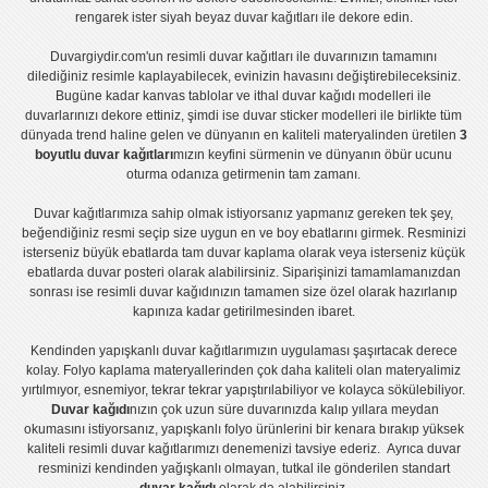
rengarek ister
siyah beyaz duvar kağıtları
ile dekore edin.
Duvargiydir.com'un
resimli duvar kağıtları
ile duvarınızın tamamını
dilediğiniz resimle kaplayabilecek, evinizin havasını değiştirebileceksiniz.
Bugüne kadar
kanvas tablo
lar ve
ithal duvar kağıdı modelleri
ile
duvarlarınızı dekore ettiniz, şimdi ise
duvar sticker
modelleri ile birlikte tüm
dünyada trend haline gelen ve dünyanın en kaliteli materyalinden üretilen
3
boyutlu duvar kağıtları
mızın keyfini sürmenin ve dünyanın öbür ucunu
oturma odanıza getirmenin tam zamanı.
Duvar kağıtlarımıza sahip olmak istiyorsanız
yapmanız gereken tek şey,
beğendiğiniz resmi seçip size uygun en ve boy ebatlarını girmek. Resminizi
isterseniz büyük ebatlarda tam
duvar kaplama
olarak veya isterseniz küçük
ebatlarda
duvar posteri
olarak alabilirsiniz. Siparişinizi tamamlamanızdan
sonrası ise
resimli duvar kağıdı
nızın tamamen size özel olarak hazırlanıp
kapınıza kadar getirilmesinden ibaret.
Kendinden yapışkanlı
duvar kağıtlarımızın uygulaması
şaşırtacak derece
kolay.
Folyo kaplama
materyallerinden çok daha kaliteli olan
materyalimiz
yırtılmıyor, esnemiyor, tekrar tekrar yapıştırılabiliyor ve kolayca sökülebiliyor.
Duvar kağıdı
nızın çok uzun süre duvarınızda kalıp yıllara meydan
okumasını istiyorsanız,
yapışkanlı folyo
ürünlerini bir kenara bırakıp yüksek
kaliteli
resimli duvar kağıtlarımız
ı denemenizi tavsiye ederiz. Ayrıca duvar
resminizi kendinden yağışkanlı olmayan, tutkal ile gönderilen standart