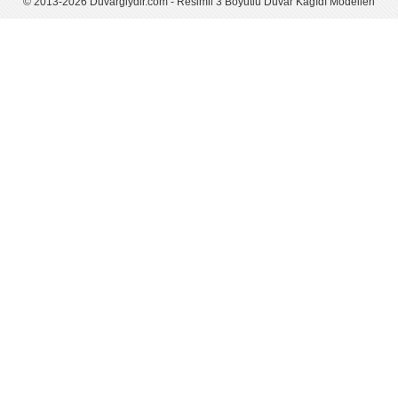
© 2013-2026 Duvargiydir.com - Resimli 3 Boyutlu Duvar Kağıdı Modelleri