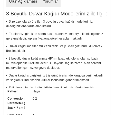
Ürün Açıklaması
Yorumlar
3 Boyutlu Duvar Kağıdı Modellerimiz ile İlgili:
• Size özel olarak üretilen 3 boyutlu duvar kağıdı modellerimizi
dilediğiniz ebatlarda alabilirsiniz.
• Ebatlarınızı girdikten sonra baskı alanını ve materyal tipini seçmeniz
gerekmektedir, toplam fiyat ona göre hesaplanmaktadır.
• Duvar kağıdı mdellerimiz canlı renkli ve yüksek çözünürlüklü olarak
üretilmektedir.
• 3 boyutlu duvar kağıtlarımız HP’nin latex teknolojisi olan su bazlı
mürekkepler ile üretilmektedir. Bu sayede sağlıla zararlı olan solvent
materyaller içermez ve çevre dostudur.
• Duvar kağıdı siparişleriniz 3 iş günü içerisinde kargoya verilmektedir
ve sağlam silindir karton kutular içerisinde gönderilmektedir.
• Tutkalınız, siparişiniz ile birlikte ücretsiz olarak gönderilecektir.
Pattern
Hayır
Uygulaması standart duvar kağıdı ile aynıdır. Siparişiniz ile birlikte
uygulama kılavuzu da gönderilecektir.
Conversion
0.2
Parameter (
• Resimli duvar kağıdı modelinizi siyah beyaz renklerde istiyorsanız bizi
1px = ? cm )
arayıp talebinizi iletebilirsiniz.