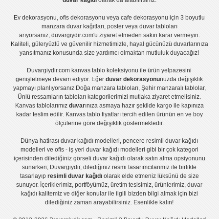
duvar kağıdı
olarak da alabilirsiniz.
Ev dekorasyonu
,
ofis dekorasyonu
veya
cafe dekorasyonu
için
3 boyutlu
manzara duvar kağıtları
,
poster
veya
duvar tabloları
arıyorsanız, duvargiydir.com'u ziyaret etmeden sakın karar vermeyin.
Kaliteli, güleryüzlü ve güvenilir hizmetimizle, hayal gücünüzü duvarlarınıza
yansıtmanız konusunda size yardımcı olmaktan mutluluk duyacağız!
Duvargiydir.com
kanvas tablo
koleksiyonu ile ürün yelpazesini
genişletmeye devam ediyor. Eğer
duvar dekorasyonu
nuzda değişiklik
yapmayı planlıyorsanız
Doğa manzara tabloları
,
Şehir manzaralı tablolar
,
Ünlü ressamların tabloları
kategorilerimizi mutlaka ziyaret etmelisiniz.
Kanvas tablolar
ımız
duvar
ınıza asmaya hazır şekilde kargo ile kapınıza
kadar teslim edilir.
Kanvas tablo fiyatları
tercih edilen ürünün en ve boy
ölçülerine göre değişiklik göstermektedir.
Dünya hatirası duvar kağıdı modelleri
,
pencere resimli duvar kağıdı
modelleri
ve
ofis - iş yeri duvar kağıdı modelleri
gibi bir çok kategori
içerisinden dilediğiniz görseli duvar kağıdı olarak satın alma opsiyonunu
sunarken; Duvargiydir, dilediğiniz resmi tasarımcılarımız ile birlikte
tasarlayıp
resimli duvar kağıdı
olarak elde etmeniz lüksünü de size
sunuyor. İçeriklerimiz, portföyümüz, üretim tesisimiz, ürünlerimiz, duvar
kağıdı kalitemiz ve diğer konular ile ilgili bizden bilgi almak için bizi
dilediğiniz zaman arayabilirsiniz. Esenlikle kalın!