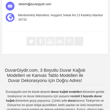
Merdivenköy Mahallesi, Hoşgörü Sokak No:13 Kadıköy İstanbul
34732
DuvarGiydir.com, 3 Boyutlu Duvar Kağıdı
Modelleri ve Kanvas Tablo Modelleri ile
Duvar Dekorasyonu için Doğru Adres!
Duvargiydir.com
ile klasik desenli
duvar kağıdı modelleri
dönemini geride
bırakıyoruz ve
duvar dekorasyonu
için yepyeni
resimli 3 boyutlu duvar
kağıdı
dönemine geçiş yapıyoruz. Çünkü artık
duvar
larınızı Türkiye'nin ve
Dünya'nın en güzel doğal güzellikleri, tarihi yapıları ve ünlü ressamların
unutulmaz sanat eserleri ile dekore edebileceksiniz. Evinizi, ofisinizi ister