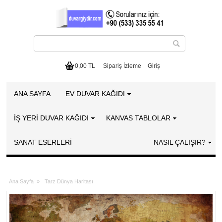
0,00 TL
Sipariş İzleme
Giriş
ANA SAYFA
EV DUVAR KAĞIDI
İŞ YERİ DUVAR KAĞIDI
KANVAS TABLOLAR
SANAT ESERLERI
NASIL ÇALIŞIR?
Ana Sayfa
»
Tarz Dünya Haritası