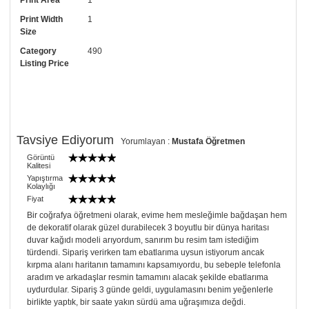
Print Area
1
• Görselde düzenleme yaptırmak istiyorsanız yine bize telefon
numaramızdan ulaşabilirsiniz.
Print Width
1
Size
Category
490
Listing Price
Tavsiye Ediyorum
Yorumlayan :
Mustafa Öğretmen
Görüntü
Kalitesi
Yapıştırma
Kolaylığı
Fiyat
Bir coğrafya öğretmeni olarak, evime hem mesleğimle bağdaşan hem
de dekoratif olarak güzel durabilecek 3 boyutlu bir dünya haritası
duvar kağıdı modeli arıyordum, sanırım bu resim tam istediğim
türdendi. Sipariş verirken tam ebatlarıma uysun istiyorum ancak
kırpma alanı haritanın tamamını kapsamıyordu, bu sebeple telefonla
aradım ve arkadaşlar resmin tamamını alacak şekilde ebatlarıma
uydurdular. Sipariş 3 günde geldi, uygulamasını benim yeğenlerle
birlikte yaptık, bir saate yakın sürdü ama uğraşımıza değdi.