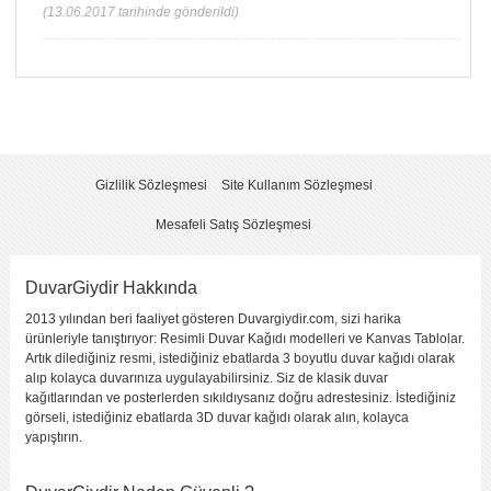
(13.06.2017 tarihinde gönderildi)
Çok Güzel Bir Resim
Yorumlayan :
Ferida Tuğlacı
Görüntü
Kalitesi
Yapıştırma
Kolaylığı
Fiyat
Yani hem şehirleri ve ilçeleri gösteren bir harita hem de dekoratif
Gizlilik Sözleşmesi
Site Kullanım Sözleşmesi
olarak güzel dursun diyorsanız bence bu resimden şaşmayın.
Evimdeki çalışma odamda çok güzel durdu. Böyle eski, vintage bir
Mesafeli Satış Sözleşmesi
havası var. Bu arada uygulamayı yaparken birleşme yerlerine dikkat
edin, gerisi kolay zaten. Kargo belirtilenden 1 gün geç geldi ama çok
dert etmedim açıkçası.
DuvarGiydir Hakkında
(01.06.2017 tarihinde gönderildi)
2013 yılından beri faaliyet gösteren Duvargiydir.com, sizi harika
ürünleriyle tanıştırıyor: Resimli Duvar Kağıdı modelleri ve Kanvas Tablolar.
Artık dilediğiniz resmi, istediğiniz ebatlarda 3 boyutlu duvar kağıdı olarak
KENDI YORUMUNUZU YAZIN
alıp kolayca duvarınıza uygulayabilirsiniz. Siz de klasik duvar
kağıtlarından ve posterlerden sıkıldıysanız doğru adrestesiniz. İstediğiniz
Yorumladığınız ürün :
Tarz Dünya Haritası
görseli, istediğiniz ebatlarda 3D duvar kağıdı olarak alın, kolayca
Bu ürüne kaç puan verirsiniz ?
*
yapıştırın.
2
5
1
(fena
3
4
(çok
(kötü)
değil)
(orta)
(iyi)
iyi)