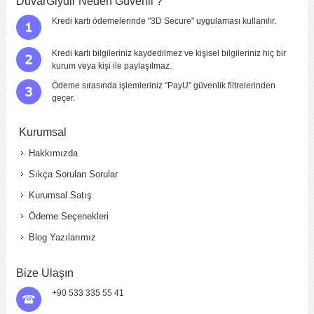
DuvarGiydir Neden Güvenli ?
Görüntü
Kalitesi
Kredi kartı ödemelerinde "3D Secure" uygulaması kullanılır.
Yapıştırma
Kolaylığı
Kredi kartı bilgileriniz kaydedilmez ve kişisel bilgileriniz hiç bir
Fiyat
kurum veya kişi ile paylaşılmaz.
Sitede Görünecek İsim
*
Ödeme sırasında işlemleriniz "PayU" güvenlik filtrelerinden
geçer.
Yorumunuzun Başlığı
*
Kurumsal
Hakkımızda
Yorum
*
Sıkça Sorulan Sorular
Kurumsal Satış
Ödeme Seçenekleri
Blog Yazılarımız
Bize Ulaşın
+90 533 335 55 41
Yorumu Gönder