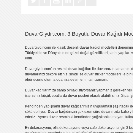
DuvarGiydir.com, 3 Boyutlu Duvar Kağıdı Mode
Duvargiydir.com
ile klasik desenli
duvar kağıdı modelleri
dönemini 
Türkiye'nin ve Dünya'nın en güzel doğal güzellikleri, tarihi yapıları 
edin.
Duvargiydir.com'un
resimli duvar kağıtları
ile duvarınızın tamamını d
duvarlarınızı dekore ettiniz, şimdi ise
duvar sticker
modelleri ile bir
öbür ucunu oturma odanıza getirmenin tam zamanı.
Duvar kağıtlarımıza sahip olmak istiyorsanız
yapmanız gereken tek ş
isterseniz küçük ebatlarda
duvar posteri
olarak alabilirsiniz. Sipar
Kendinden yapışkanlı
duvar kağıtlarımızın uygulaması
şaşırtacak d
sökülebiliyor.
Duvar kağıdı
nızın çok uzun süre duvarınızda kalıp y
ederiz. Ayrıca duvar resminizi kendinden yağışkanlı olmayan, tutka
Ev dekorasyonu
,
ofis dekorasyonu
veya
cafe dekorasyonu
için
3 bo
ve güvenilir hizmetimizle, hayal gücünüzü duvarlarınıza yansıtman