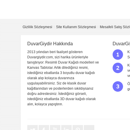
Yorumu Gönder
Gizlilik Sözleşmesi
Site Kullanım Sözleşmesi
Mesafeli Satış Söz
DuvarGiydir Hakkında
DuvarGi
2013 yılından beri faaliyet gösteren
K
Duvargiydir.com, sizi harika ürünleriyle
S
tanıştırıyor: Resimli Duvar Kağıdı modelleri ve
K
Kanvas Tablolar. Artık dilediğiniz resmi,
v
istediğiniz ebatlarda 3 boyutlu duvar kağıdı
v
olarak alıp kolayca duvarınıza
uygulayabilirsiniz. Siz de klasik duvar
Ö
kağıtlarından ve posterlerden sıkıldıysanız
g
doğru adrestesiniz. İstediğiniz görseli,
istediğiniz ebatlarda 3D duvar kağıdı olarak
alın, kolayca yapıştırın.