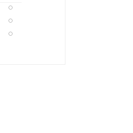
*
*
*