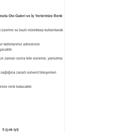
ızla Oto Galeri ve İş Yerlerinize Renk
ı üzerine su bazlı mürekkep kullanılarak
an tablolarımız
adresinize
acaktır.
 uzun zaman sonra bile esneme, yamulma
ağlığına zararlı solvent bileşenleri
inize renk katacaktır.
5 (çok iyi)