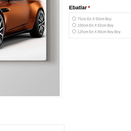
Ebatlar
*
75cm En X 50cm Boy
100cm En X 62cm Boy
125cm En X 80cm Boy Boy