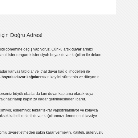
için Doğru Adres!
ıdı
dönemine geçiş yapıyoruz. Çünkü artık
duvar
larınızı
inizi ister rengarek ister
siyah beyaz duvar kağıtları
ile dekore
kadar
kanvas tablo
lar ve
ithal duvar kağıdı modelleri
ile
3 boyutlu duvar kağıtları
mızın keyfini sürmenin ve dünyanın
terseniz büyük ebatlarda tam
duvar kaplama
olarak veya
ak hazırlanıp kapınıza kadar getirilmesinden ibaret.
tılmıyor, esnemiyor, tekrar tekrar yapıştırılabiliyor ve kolayca
üksek kaliteli
resimli duvar kağıtlarımız
ı denemenizi tavsiye
om'u ziyaret etmeden sakın karar vermeyin. Kaliteli, güleryüzlü