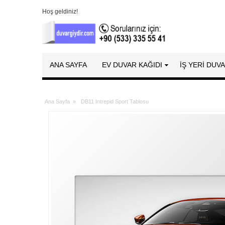
Hoş geldiniz!
ANA SAYFA
EV DUVAR KAĞIDI
İŞ YERİ DUV
Ana Sayfa
»
DB11 Intrepid Sport Tablosu