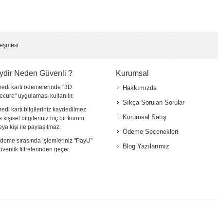
leşmesi
ydir Neden Güvenli ?
Kurumsal
redi kartı ödemelerinde "3D
Hakkımızda
ecure" uygulaması kullanılır.
Sıkça Sorulan Sorular
redi kartı bilgileriniz kaydedilmez
Kurumsal Satış
e kişisel bilgileriniz hiç bir kurum
eya kişi ile paylaşılmaz.
Ödeme Seçenekleri
deme sırasında işlemleriniz "PayU"
Blog Yazılarımız
üvenlik filtrelerinden geçer.