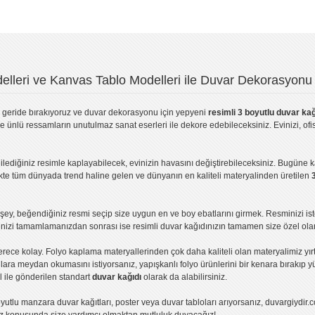
lleri ve Kanvas Tablo Modelleri ile Duvar Dekorasyonu 
geride bırakıyoruz ve
duvar dekorasyonu
için yepyeni
resimli 3 boyutlu duvar kağ
ve ünlü ressamların unutulmaz sanat eserleri ile dekore edebileceksiniz. Evinizi, ofis
ilediğiniz resimle kaplayabilecek, evinizin havasını değiştirebileceksiniz. Bugüne 
likte tüm dünyada trend haline gelen ve dünyanın en kaliteli materyalinden üretilen
ey, beğendiğiniz resmi seçip size uygun en ve boy ebatlarını girmek. Resminizi is
işinizi tamamlamanızdan sonrası ise
resimli duvar kağıdı
nızın tamamen size özel olar
erece kolay.
Folyo kaplama
materyallerinden çok daha kaliteli olan
materyalimiz
yır
ıllara meydan okumasını istiyorsanız,
yapışkanlı folyo
ürünlerini bir kenara bırakıp y
l ile gönderilen standart
duvar kağıdı
olarak da alabilirsiniz.
yutlu manzara duvar kağıtları
,
poster
veya
duvar tabloları
arıyorsanız, duvargiydir.c
ız konusunda size yardımcı olmaktan mutluluk duyacağız!