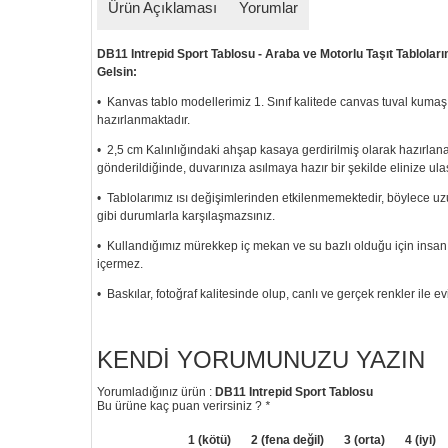
Ürün Açıklaması
Yorumlar
DB11 Intrepid Sport Tablosu - Araba ve Motorlu Taşıt Tablolarım
Gelsin:
• Kanvas tablo modellerimiz 1. Sınıf kalitede canvas tuval kumaş
hazırlanmaktadır.
• 2,5 cm Kalınlığındaki ahşap kasaya gerdirilmiş olarak hazırlan
gönderildiğinde, duvarınıza asılmaya hazır bir şekilde elinize ulaş
• Tablolarımız ısı değişimlerinden etkilenmemektedir, böylece
gibi durumlarla karşılaşmazsınız.
• Kullandığımız mürekkep iç mekan ve su bazlı olduğu için insan s
içermez.
• Baskılar, fotoğraf kalitesinde olup, canlı ve gerçek renkler ile ev
KENDI YORUMUNUZU YAZIN
Yorumladığınız ürün :
DB11 Intrepid Sport Tablosu
Bu ürüne kaç puan verirsiniz ?
*
1 (kötü)
2 (fena değil)
3 (orta)
4 (iyi)