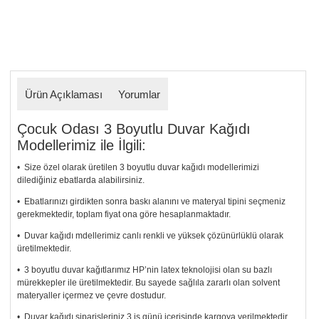
Ürün Açıklaması
Yorumlar
Çocuk Odası 3 Boyutlu Duvar Kağıdı
Modellerimiz ile İlgili:
• Size özel olarak üretilen 3 boyutlu duvar kağıdı modellerimizi
dilediğiniz ebatlarda alabilirsiniz.
• Ebatlarınızı girdikten sonra baskı alanını ve materyal tipini seçmeniz
gerekmektedir, toplam fiyat ona göre hesaplanmaktadır.
• Duvar kağıdı mdellerimiz canlı renkli ve yüksek çözünürlüklü olarak
üretilmektedir.
• 3 boyutlu duvar kağıtlarımız HP’nin latex teknolojisi olan su bazlı
mürekkepler ile üretilmektedir. Bu sayede sağlıla zararlı olan solvent
materyaller içermez ve çevre dostudur.
• Duvar kağıdı siparişleriniz 3 iş günü içerisinde kargoya verilmektedir