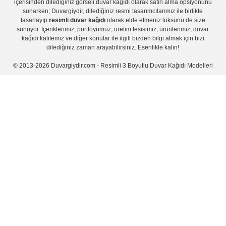
içerisinden dilediğiniz görseli duvar kağıdı olarak satın alma opsiyonunu
sunarken; Duvargiydir, dilediğiniz resmi tasarımcılarımız ile birlikte
tasarlayıp
resimli duvar kağıdı
olarak elde etmeniz lüksünü de size
sunuyor. İçeriklerimiz, portföyümüz, üretim tesisimiz, ürünlerimiz, duvar
kağıdı kalitemiz ve diğer konular ile ilgili bizden bilgi almak için bizi
dilediğiniz zaman arayabilirsiniz. Esenlikle kalın!
© 2013-2026 Duvargiydir.com - Resimli 3 Boyutlu Duvar Kağıdı Modelleri