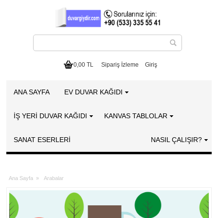
0,00 TL
Sipariş İzleme
Giriş
ANA SAYFA
EV DUVAR KAĞIDI
İŞ YERİ DUVAR KAĞIDI
KANVAS TABLOLAR
SANAT ESERLERI
NASIL ÇALIŞIR?
Ana Sayfa
»
Arabalar