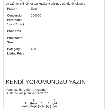
ve sağlam silindir karton kutular içerisinde gönderilmektedir.
Pattern
Evet
• Tutkalınız, siparişiniz ile birlikte ücretsiz olarak gönderilecektir.
Uygulaması standart duvar kağıdı ile aynıdır. Siparişiniz ile birlikte
Conversion
100000
uygulama kılavuzu da gönderilecektir.
Parameter (
1px = ? cm )
• Resimli duvar kağıdı modelinizi siyah beyaz renklerde istiyorsanız bizi
Print Area
1
arayıp talebinizi iletebilirsiniz.
Print Width
1
• Görselde düzenleme yaptırmak istiyorsanız yine bize telefon
Size
numaramızdan ulaşabilirsiniz.
Category
490
Listing Price
KENDI YORUMUNUZU YAZIN
Yorumladığınız ürün :
Arabalar
Bu ürüne kaç puan verirsiniz ?
*
2
5
1
(fena
3
4
(çok
(kötü)
değil)
(orta)
(iyi)
iyi)