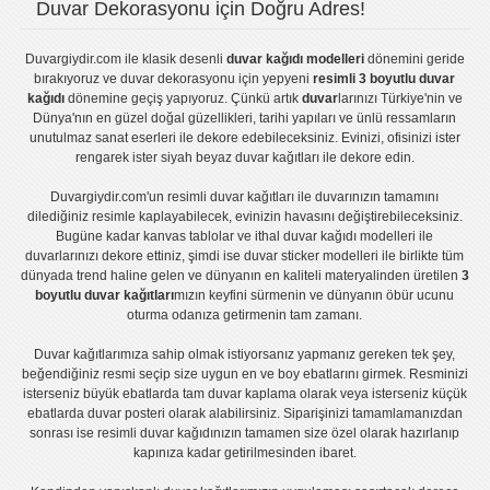
Duvar Dekorasyonu için Doğru Adres!
Duvargiydir.com
ile klasik desenli
duvar kağıdı modelleri
dönemini geride
bırakıyoruz ve
duvar dekorasyonu
için yepyeni
resimli 3 boyutlu duvar
kağıdı
dönemine geçiş yapıyoruz. Çünkü artık
duvar
larınızı Türkiye'nin ve
Dünya'nın en güzel doğal güzellikleri, tarihi yapıları ve ünlü ressamların
unutulmaz sanat eserleri ile dekore edebileceksiniz. Evinizi, ofisinizi ister
rengarek ister
siyah beyaz duvar kağıtları
ile dekore edin.
Duvargiydir.com'un
resimli duvar kağıtları
ile duvarınızın tamamını
dilediğiniz resimle kaplayabilecek, evinizin havasını değiştirebileceksiniz.
Bugüne kadar
kanvas tablo
lar ve
ithal duvar kağıdı modelleri
ile
duvarlarınızı dekore ettiniz, şimdi ise
duvar sticker
modelleri ile birlikte tüm
dünyada trend haline gelen ve dünyanın en kaliteli materyalinden üretilen
3
boyutlu duvar kağıtları
mızın keyfini sürmenin ve dünyanın öbür ucunu
oturma odanıza getirmenin tam zamanı.
Duvar kağıtlarımıza sahip olmak istiyorsanız
yapmanız gereken tek şey,
beğendiğiniz resmi seçip size uygun en ve boy ebatlarını girmek. Resminizi
isterseniz büyük ebatlarda tam
duvar kaplama
olarak veya isterseniz küçük
ebatlarda
duvar posteri
olarak alabilirsiniz. Siparişinizi tamamlamanızdan
sonrası ise
resimli duvar kağıdı
nızın tamamen size özel olarak hazırlanıp
kapınıza kadar getirilmesinden ibaret.