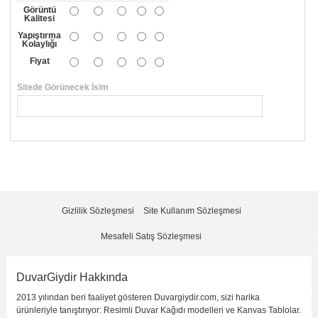
Görüntü
Kalitesi
Yapıştırma
Kolaylığı
Fiyat
Sitede Görünecek İsim
*
Yorumunuzun Başlığı
*
Yorum
*
Gizlilik Sözleşmesi
Site Kullanım Sözleşmesi
Mesafeli Satış Sözleşmesi
DuvarGiydir Hakkında
2013 yılından beri faaliyet gösteren Duvargiydir.com, sizi harika
Yorumu Gönder
ürünleriyle tanıştırıyor: Resimli Duvar Kağıdı modelleri ve Kanvas Tablolar.