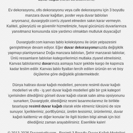
Ev dekorasyonu
,
ofis dekorasyonu
veya
cafe dekorasyonu
için
3 boyutlu
manzara duvar kağıtları
,
poster
veya
duvar tabloları
arıyorsanız, duvargiydir.com'u ziyaret etmeden sakın karar vermeyin.
Kaliteli, güleryüzlü ve güvenilir hizmetimizle, hayal gücünüzü duvarlarınıza
yansıtmanız konusunda size yardımcı olmaktan mutluluk duyacağız!
Duvargiydir.com
kanvas tablo
koleksiyonu ile ürün yelpazesini
genişletmeye devam ediyor. Eğer
duvar dekorasyonu
nuzda değişiklik
yapmayı planlıyorsanız
Doğa manzara tabloları
,
Şehir manzaralı tablolar
,
Ünlü ressamların tabloları
kategorilerimizi mutlaka ziyaret etmelisiniz.
Kanvas tablolar
ımız
duvar
ınıza asmaya hazır şekilde kargo ile kapınıza
kadar teslim edilir.
Kanvas tablo fiyatları
tercih edilen ürünün en ve boy
ölçülerine göre değişiklik göstermektedir.
Dünya hatirası duvar kağıdı modelleri
,
pencere resimli duvar kağıdı
modelleri
ve
ofis - iş yeri duvar kağıdı modelleri
gibi bir çok kategori
içerisinden dilediğiniz görseli duvar kağıdı olarak satın alma opsiyonunu
sunarken; Duvargiydir, dilediğiniz resmi tasarımcılarımız ile birlikte
tasarlayıp
resimli duvar kağıdı
olarak elde etmeniz lüksünü de size
sunuyor. İçeriklerimiz, portföyümüz, üretim tesisimiz, ürünlerimiz, duvar
kağıdı kalitemiz ve diğer konular ile ilgili bizden bilgi almak için bizi
dilediğiniz zaman arayabilirsiniz. Esenlikle kalın!