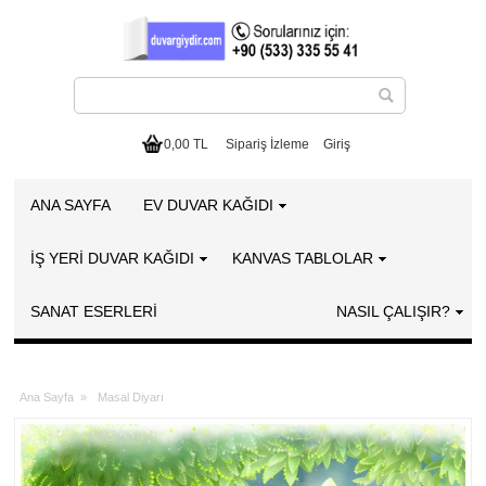
0,00 TL
Sipariş İzleme
Giriş
ANA SAYFA
EV DUVAR KAĞIDI
İŞ YERİ DUVAR KAĞIDI
KANVAS TABLOLAR
SANAT ESERLERI
NASIL ÇALIŞIR?
Ana Sayfa
»
Masal Diyarı