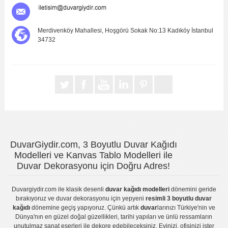
Merdivenköy Mahallesi, Hoşgörü Sokak No:13 Kadıköy İstanbul
34732
DuvarGiydir.com, 3 Boyutlu Duvar Kağıdı
Modelleri ve Kanvas Tablo Modelleri ile
Duvar Dekorasyonu için Doğru Adres!
Duvargiydir.com
ile klasik desenli
duvar kağıdı modelleri
dönemini geride
bırakıyoruz ve
duvar dekorasyonu
için yepyeni
resimli 3 boyutlu duvar
kağıdı
dönemine geçiş yapıyoruz. Çünkü artık
duvar
larınızı Türkiye'nin ve
Dünya'nın en güzel doğal güzellikleri, tarihi yapıları ve ünlü ressamların
unutulmaz sanat eserleri ile dekore edebileceksiniz. Evinizi, ofisinizi ister