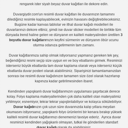
rengarek ister
siyah beyaz duvar kağıtları
ile dekore edin.
Duvargiydir.com'un
resimli duvar kağıtları
ile duvarınızın tamamını
dilediğiniz resimle kaplayabilecek, evinizin havasını değiştirebileceksiniz.
Bugüne kadar
kanvas tablo
lar ve
ithal duvar kağıdı modelleri
ile
duvarlarınızı dekore ettiniz, şimdi ise
duvar sticker
modelleri ile birlikte tüm
dünyada trend haline gelen ve dünyanın en kaliteli materyalinden üretilen
3
boyutlu duvar kağıtları
mızın keyfini sürmenin ve dünyanın öbür ucunu
oturma odanıza getirmenin tam zamanı.
Duvar kağıtlarımıza sahip olmak istiyorsanız
yapmanız gereken tek şey,
beğendiğiniz resmi seçip size uygun en ve boy ebatlarını girmek. Resminizi
isterseniz büyük ebatlarda tam
duvar kaplama
olarak veya isterseniz küçük
ebatlarda
duvar posteri
olarak alabilirsiniz. Siparişinizi tamamlamanızdan
sonrası ise
resimli duvar kağıdı
nızın tamamen size özel olarak hazırlanıp
kapınıza kadar getirilmesinden ibaret.
Kendinden yapışkanlı
duvar kağıtlarımızın uygulaması
şaşırtacak derece
kolay.
Folyo kaplama
materyallerinden çok daha kaliteli olan
materyalimiz
yırtılmıyor, esnemiyor, tekrar tekrar yapıştırılabiliyor ve kolayca sökülebiliyor.
Duvar kağıdı
nızın çok uzun süre duvarınızda kalıp yıllara meydan
okumasını istiyorsanız,
yapışkanlı folyo
ürünlerini bir kenara bırakıp yüksek
kaliteli
resimli duvar kağıtlarımız
ı denemenizi tavsiye ederiz. Ayrıca duvar
resminizi kendinden yağışkanlı olmayan, tutkal ile gönderilen standart
duvar kağıdı
olarak da alabilirsiniz.