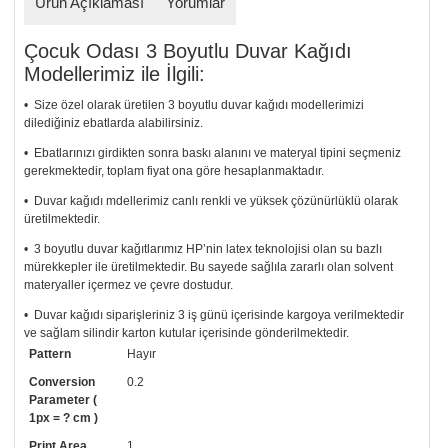
Ürün Açıklaması
Yorumlar
Çocuk Odası 3 Boyutlu Duvar Kağıdı
Modellerimiz ile İlgili:
• Size özel olarak üretilen 3 boyutlu duvar kağıdı modellerimizi
dilediğiniz ebatlarda alabilirsiniz.
• Ebatlarınızı girdikten sonra baskı alanını ve materyal tipini seçmeniz
gerekmektedir, toplam fiyat ona göre hesaplanmaktadır.
• Duvar kağıdı mdellerimiz canlı renkli ve yüksek çözünürlüklü olarak
üretilmektedir.
• 3 boyutlu duvar kağıtlarımız HP’nin latex teknolojisi olan su bazlı
mürekkepler ile üretilmektedir. Bu sayede sağlıla zararlı olan solvent
materyaller içermez ve çevre dostudur.
• Duvar kağıdı siparişleriniz 3 iş günü içerisinde kargoya verilmektedir
ve sağlam silindir karton kutular içerisinde gönderilmektedir.
Pattern
Hayır
• Tutkalınız, siparişiniz ile birlikte ücretsiz olarak gönderilecektir.
Uygulaması standart duvar kağıdı ile aynıdır. Siparişiniz ile birlikte
Conversion
0.2
uygulama kılavuzu da gönderilecektir.
Parameter (
1px = ? cm )
• Resimli duvar kağıdı modelinizi siyah beyaz renklerde istiyorsanız bizi
Print Area
1
arayıp talebinizi iletebilirsiniz.