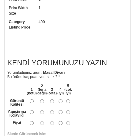
Print Width
1
• Görselde düzenleme yaptırmak istiyorsanız yine bize telefon
Size
numaramızdan ulaşabilirsiniz.
Category
490
Listing Price
KENDI YORUMUNUZU YAZIN
Yorumladığınız ürün :
Masal Diyarı
Bu ürüne kaç puan verirsiniz ?
*
2
5
1
(fena
3
4
(çok
(kötü)
değil)
(orta)
(iyi)
iyi)
Görüntü
Kalitesi
Yapıştırma
Kolaylığı
Fiyat
Sitede Görünecek İsim
*