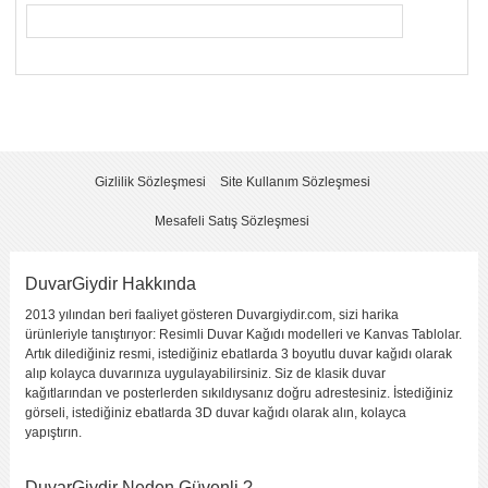
Yorumunuzun Başlığı
*
Yorum
*
Gizlilik Sözleşmesi
Site Kullanım Sözleşmesi
Mesafeli Satış Sözleşmesi
DuvarGiydir Hakkında
2013 yılından beri faaliyet gösteren Duvargiydir.com, sizi harika
Yorumu Gönder
ürünleriyle tanıştırıyor: Resimli Duvar Kağıdı modelleri ve Kanvas Tablolar.
Artık dilediğiniz resmi, istediğiniz ebatlarda 3 boyutlu duvar kağıdı olarak
alıp kolayca duvarınıza uygulayabilirsiniz. Siz de klasik duvar
kağıtlarından ve posterlerden sıkıldıysanız doğru adrestesiniz. İstediğiniz
görseli, istediğiniz ebatlarda 3D duvar kağıdı olarak alın, kolayca
yapıştırın.
DuvarGiydir Neden Güvenli ?