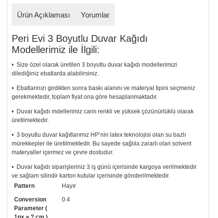
Ürün Açıklaması
Yorumlar
Peri Evi 3 Boyutlu Duvar Kağıdı
Modellerimiz ile İlgili:
• Size özel olarak üretilen 3 boyutlu duvar kağıdı modellerimizi
dilediğiniz ebatlarda alabilirsiniz.
• Ebatlarınızı girdikten sonra baskı alanını ve materyal tipini seçmeniz
gerekmektedir, toplam fiyat ona göre hesaplanmaktadır.
• Duvar kağıdı mdellerimiz canlı renkli ve yüksek çözünürlüklü olarak
üretilmektedir.
• 3 boyutlu duvar kağıtlarımız HP’nin latex teknolojisi olan su bazlı
mürekkepler ile üretilmektedir. Bu sayede sağlıla zararlı olan solvent
materyaller içermez ve çevre dostudur.
• Duvar kağıdı siparişleriniz 3 iş günü içerisinde kargoya verilmektedir
ve sağlam silindir karton kutular içerisinde gönderilmektedir.
Pattern
Hayır
• Tutkalınız, siparişiniz ile birlikte ücretsiz olarak gönderilecektir.
Uygulaması standart duvar kağıdı ile aynıdır. Siparişiniz ile birlikte
Conversion
0.4
uygulama kılavuzu da gönderilecektir.
Parameter (
1px = ? cm )