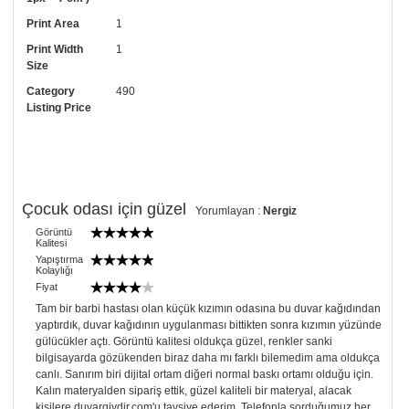
• Resimli duvar kağıdı modelinizi siyah beyaz renklerde istiyorsanız bizi
Print Area
1
arayıp talebinizi iletebilirsiniz.
Print Width
1
• Görselde düzenleme yaptırmak istiyorsanız yine bize telefon
Size
numaramızdan ulaşabilirsiniz.
Category
490
Listing Price
Çocuk odası için güzel
Yorumlayan :
Nergiz
Görüntü
Kalitesi
Yapıştırma
Kolaylığı
Fiyat
Tam bir barbi hastası olan küçük kızımın odasına bu duvar kağıdından
yaptırdık, duvar kağıdının uygulanması bittikten sonra kızımın yüzünde
gülücükler açtı. Görüntü kalitesi oldukça güzel, renkler sanki
bilgisayarda gözükenden biraz daha mı farklı bilemedim ama oldukça
canlı. Sanırım biri dijital ortam diğeri normal baskı ortamı olduğu için.
Kalın materyalden sipariş ettik, güzel kaliteli bir materyal, alacak
kişilere duvargiydir.com'u tavsiye ederim. Telefonla sorduğumuz her