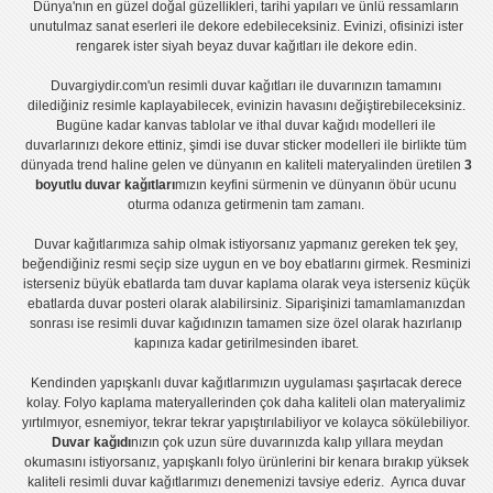
Dünya'nın en güzel doğal güzellikleri, tarihi yapıları ve ünlü ressamların
unutulmaz sanat eserleri ile dekore edebileceksiniz. Evinizi, ofisinizi ister
rengarek ister
siyah beyaz duvar kağıtları
ile dekore edin.
Duvargiydir.com'un
resimli duvar kağıtları
ile duvarınızın tamamını
dilediğiniz resimle kaplayabilecek, evinizin havasını değiştirebileceksiniz.
Bugüne kadar
kanvas tablo
lar ve
ithal duvar kağıdı modelleri
ile
duvarlarınızı dekore ettiniz, şimdi ise
duvar sticker
modelleri ile birlikte tüm
dünyada trend haline gelen ve dünyanın en kaliteli materyalinden üretilen
3
boyutlu duvar kağıtları
mızın keyfini sürmenin ve dünyanın öbür ucunu
oturma odanıza getirmenin tam zamanı.
Duvar kağıtlarımıza sahip olmak istiyorsanız
yapmanız gereken tek şey,
beğendiğiniz resmi seçip size uygun en ve boy ebatlarını girmek. Resminizi
isterseniz büyük ebatlarda tam
duvar kaplama
olarak veya isterseniz küçük
ebatlarda
duvar posteri
olarak alabilirsiniz. Siparişinizi tamamlamanızdan
sonrası ise
resimli duvar kağıdı
nızın tamamen size özel olarak hazırlanıp
kapınıza kadar getirilmesinden ibaret.
Kendinden yapışkanlı
duvar kağıtlarımızın uygulaması
şaşırtacak derece
kolay.
Folyo kaplama
materyallerinden çok daha kaliteli olan
materyalimiz
yırtılmıyor, esnemiyor, tekrar tekrar yapıştırılabiliyor ve kolayca sökülebiliyor.
Duvar kağıdı
nızın çok uzun süre duvarınızda kalıp yıllara meydan
okumasını istiyorsanız,
yapışkanlı folyo
ürünlerini bir kenara bırakıp yüksek
kaliteli
resimli duvar kağıtlarımız
ı denemenizi tavsiye ederiz. Ayrıca duvar