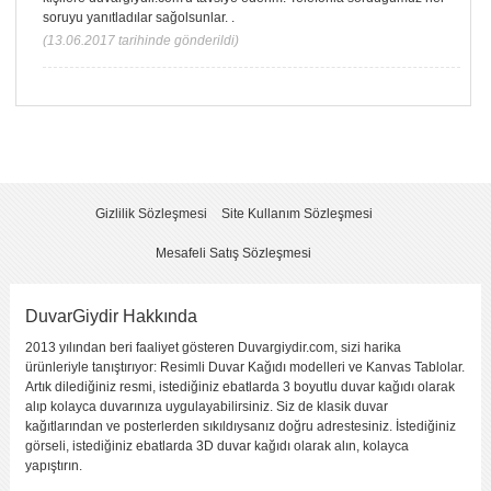
soruyu yanıtladılar sağolsunlar. .
(13.06.2017 tarihinde gönderildi)
KENDI YORUMUNUZU YAZIN
Yorumladığınız ürün :
Peri Evi
Bu ürüne kaç puan verirsiniz ?
*
2
5
1
(fena
3
4
(çok
(kötü)
değil)
(orta)
(iyi)
iyi)
Gizlilik Sözleşmesi
Site Kullanım Sözleşmesi
Görüntü
Kalitesi
Mesafeli Satış Sözleşmesi
Yapıştırma
Kolaylığı
DuvarGiydir Hakkında
Fiyat
2013 yılından beri faaliyet gösteren Duvargiydir.com, sizi harika
Sitede Görünecek İsim
*
ürünleriyle tanıştırıyor: Resimli Duvar Kağıdı modelleri ve Kanvas Tablolar.
Artık dilediğiniz resmi, istediğiniz ebatlarda 3 boyutlu duvar kağıdı olarak
alıp kolayca duvarınıza uygulayabilirsiniz. Siz de klasik duvar
Yorumunuzun Başlığı
*
kağıtlarından ve posterlerden sıkıldıysanız doğru adrestesiniz. İstediğiniz
görseli, istediğiniz ebatlarda 3D duvar kağıdı olarak alın, kolayca
yapıştırın.
Yorum
*