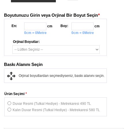
Boyutunuzu Girin veya Orjinal Bir Boyut Seçin
*
En:
Boy:
cm
cm
0cm = 0Metre
0cm = 0Metre
Orjinal Boyutlar:
Baskı Alanını Seçin
Orjinal boyutlardan seçmediyseniz, baskı alanını seçin.
Ürün Seçimi
*
Duvar Resmi (Tutkal Hediye) - Metrekaresi 490 TL
Kalın Duvar Resmi (Tutkal Hediye) - Metrekaresi 580 TL