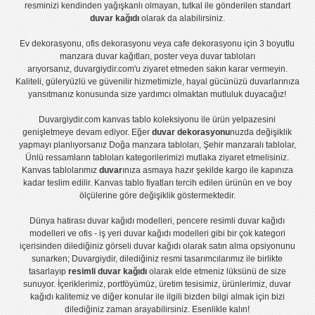
resminizi kendinden yağışkanlı olmayan, tutkal ile gönderilen standart
duvar kağıdı
olarak da alabilirsiniz.
Ev dekorasyonu
,
ofis dekorasyonu
veya
cafe dekorasyonu
için
3 boyutlu
manzara duvar kağıtları
,
poster
veya
duvar tabloları
arıyorsanız, duvargiydir.com'u ziyaret etmeden sakın karar vermeyin.
Kaliteli, güleryüzlü ve güvenilir hizmetimizle, hayal gücünüzü duvarlarınıza
yansıtmanız konusunda size yardımcı olmaktan mutluluk duyacağız!
Duvargiydir.com
kanvas tablo
koleksiyonu ile ürün yelpazesini
genişletmeye devam ediyor. Eğer
duvar dekorasyonu
nuzda değişiklik
yapmayı planlıyorsanız
Doğa manzara tabloları
,
Şehir manzaralı tablolar
,
Ünlü ressamların tabloları
kategorilerimizi mutlaka ziyaret etmelisiniz.
Kanvas tablolar
ımız
duvar
ınıza asmaya hazır şekilde kargo ile kapınıza
kadar teslim edilir.
Kanvas tablo fiyatları
tercih edilen ürünün en ve boy
ölçülerine göre değişiklik göstermektedir.
Dünya hatirası duvar kağıdı modelleri
,
pencere resimli duvar kağıdı
modelleri
ve
ofis - iş yeri duvar kağıdı modelleri
gibi bir çok kategori
içerisinden dilediğiniz görseli duvar kağıdı olarak satın alma opsiyonunu
sunarken; Duvargiydir, dilediğiniz resmi tasarımcılarımız ile birlikte
tasarlayıp
resimli duvar kağıdı
olarak elde etmeniz lüksünü de size
sunuyor. İçeriklerimiz, portföyümüz, üretim tesisimiz, ürünlerimiz, duvar
kağıdı kalitemiz ve diğer konular ile ilgili bizden bilgi almak için bizi
dilediğiniz zaman arayabilirsiniz. Esenlikle kalın!