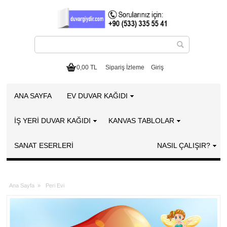
0,00 TL
Sipariş İzleme
Giriş
ANA SAYFA
EV DUVAR KAĞIDI
İŞ YERİ DUVAR KAĞIDI
KANVAS TABLOLAR
SANAT ESERLERI
NASIL ÇALIŞIR?
Ana Sayfa
»
Peri Evi