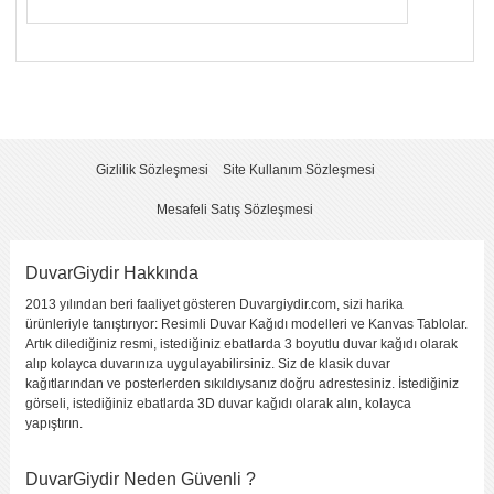
Yorumunuzun Başlığı
*
Yorum
*
Gizlilik Sözleşmesi
Site Kullanım Sözleşmesi
Mesafeli Satış Sözleşmesi
DuvarGiydir Hakkında
2013 yılından beri faaliyet gösteren Duvargiydir.com, sizi harika
Yorumu Gönder
ürünleriyle tanıştırıyor: Resimli Duvar Kağıdı modelleri ve Kanvas Tablolar.
Artık dilediğiniz resmi, istediğiniz ebatlarda 3 boyutlu duvar kağıdı olarak
alıp kolayca duvarınıza uygulayabilirsiniz. Siz de klasik duvar
kağıtlarından ve posterlerden sıkıldıysanız doğru adrestesiniz. İstediğiniz
görseli, istediğiniz ebatlarda 3D duvar kağıdı olarak alın, kolayca
yapıştırın.
DuvarGiydir Neden Güvenli ?