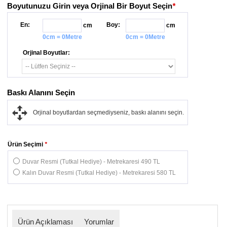
Boyutunuzu Girin veya Orjinal Bir Boyut Seçin
*
En:
Boy:
cm
cm
0cm = 0Metre
0cm = 0Metre
Orjinal Boyutlar:
Baskı Alanını Seçin
Orjinal boyutlardan seçmediyseniz, baskı alanını seçin.
Ürün Seçimi
*
Duvar Resmi (Tutkal Hediye) - Metrekaresi 490 TL
Kalın Duvar Resmi (Tutkal Hediye) - Metrekaresi 580 TL
Ürün Açıklaması
Yorumlar