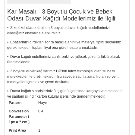
Kar Masalı - 3 Boyutlu Çocuk ve Bebek
Odası Duvar Kağıdı Modellerimiz ile İlgili:
• Size özel olarak üretilen 3 boyutlu duvar kağıdı modellerimizi
dilediğiniz ebatlarda alabilirsiniz.
• Ebatlarınızı girdikten sonra baskı alanını ve materyal tipini seçmeniz
gerekmektedir, toplam fiyat ona göre hesaplanmaktadır.
• Duvar kağıdı mdellerimiz canlı renkli ve yüksek çözünürlüklü olarak
üretilmektedir.
• 3 boyutlu duvar kağıtlarımız HP’nin latex teknolojisi olan su bazlı
mürekkepler ile üretilmektedir. Bu sayede sağlıla zararlı olan solvent
materyaller içermez ve çevre dostudur.
• Duvar kağıdı siparişleriniz 3 iş günü içerisinde kargoya verilmektedir
ve sağlam silindir karton kutular içerisinde gönderilmektedir.
Pattern
Hayır
• Tutkalınız, siparişiniz ile birlikte ücretsiz olarak gönderilecektir.
Uygulaması standart duvar kağıdı ile aynıdır. Siparişiniz ile birlikte
Conversion
0.4
uygulama kılavuzu da gönderilecektir.
Parameter (
1px = ? cm )
• Resimli duvar kağıdı modelinizi siyah beyaz renklerde istiyorsanız bizi
Print Area
1
arayıp talebinizi iletebilirsiniz.