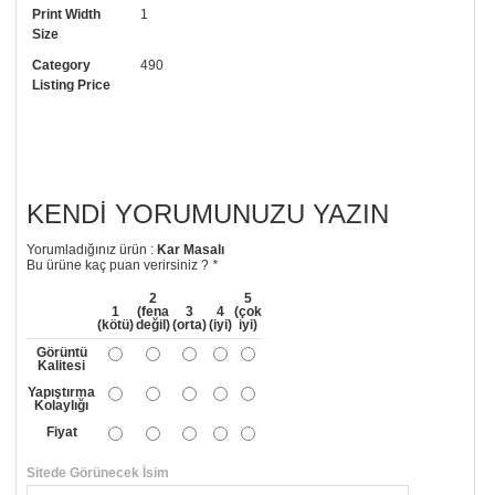
Print Width
1
• Görselde düzenleme yaptırmak istiyorsanız yine bize telefon
Size
numaramızdan ulaşabilirsiniz.
Category
490
Listing Price
KENDI YORUMUNUZU YAZIN
Yorumladığınız ürün :
Kar Masalı
Bu ürüne kaç puan verirsiniz ?
*
2
5
1
(fena
3
4
(çok
(kötü)
değil)
(orta)
(iyi)
iyi)
Görüntü
Kalitesi
Yapıştırma
Kolaylığı
Fiyat
Sitede Görünecek İsim
*