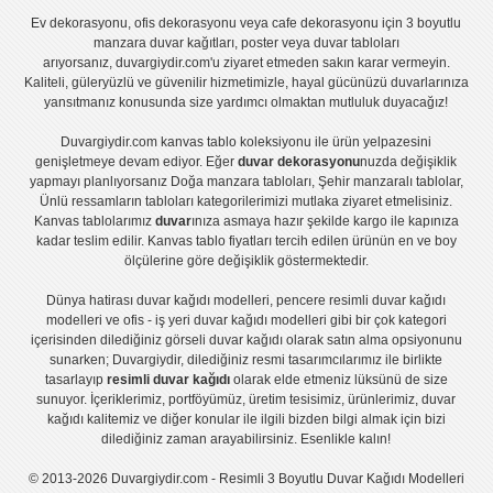
Ev dekorasyonu
,
ofis dekorasyonu
veya
cafe dekorasyonu
için
3 boyutlu
manzara duvar kağıtları
,
poster
veya
duvar tabloları
arıyorsanız, duvargiydir.com'u ziyaret etmeden sakın karar vermeyin.
Kaliteli, güleryüzlü ve güvenilir hizmetimizle, hayal gücünüzü duvarlarınıza
yansıtmanız konusunda size yardımcı olmaktan mutluluk duyacağız!
Duvargiydir.com
kanvas tablo
koleksiyonu ile ürün yelpazesini
genişletmeye devam ediyor. Eğer
duvar dekorasyonu
nuzda değişiklik
yapmayı planlıyorsanız
Doğa manzara tabloları
,
Şehir manzaralı tablolar
,
Ünlü ressamların tabloları
kategorilerimizi mutlaka ziyaret etmelisiniz.
Kanvas tablolar
ımız
duvar
ınıza asmaya hazır şekilde kargo ile kapınıza
kadar teslim edilir.
Kanvas tablo fiyatları
tercih edilen ürünün en ve boy
ölçülerine göre değişiklik göstermektedir.
Dünya hatirası duvar kağıdı modelleri
,
pencere resimli duvar kağıdı
modelleri
ve
ofis - iş yeri duvar kağıdı modelleri
gibi bir çok kategori
içerisinden dilediğiniz görseli duvar kağıdı olarak satın alma opsiyonunu
sunarken; Duvargiydir, dilediğiniz resmi tasarımcılarımız ile birlikte
tasarlayıp
resimli duvar kağıdı
olarak elde etmeniz lüksünü de size
sunuyor. İçeriklerimiz, portföyümüz, üretim tesisimiz, ürünlerimiz, duvar
kağıdı kalitemiz ve diğer konular ile ilgili bizden bilgi almak için bizi
dilediğiniz zaman arayabilirsiniz. Esenlikle kalın!
© 2013-2026 Duvargiydir.com - Resimli 3 Boyutlu Duvar Kağıdı Modelleri