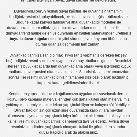
rengarek ister
siyah beyaz duvar kağıtları
ile dekore edin.
Duvargiydir.com'un
resimli duvar kağıtları
ile duvarınızın tamamını
dilediğiniz resimle kaplayabilecek, evinizin havasını değiştirebileceksiniz.
Bugüne kadar
kanvas tablo
lar ve
ithal duvar kağıdı modelleri
ile
duvarlarınızı dekore ettiniz, şimdi ise
duvar sticker
modelleri ile birlikte tüm
dünyada trend haline gelen ve dünyanın en kaliteli materyalinden üretilen
3
boyutlu duvar kağıtları
mızın keyfini sürmenin ve dünyanın öbür ucunu
oturma odanıza getirmenin tam zamanı.
Duvar kağıtlarımıza sahip olmak istiyorsanız
yapmanız gereken tek şey,
beğendiğiniz resmi seçip size uygun en ve boy ebatlarını girmek. Resminizi
isterseniz büyük ebatlarda tam
duvar kaplama
olarak veya isterseniz küçük
ebatlarda
duvar posteri
olarak alabilirsiniz. Siparişinizi tamamlamanızdan
sonrası ise
resimli duvar kağıdı
nızın tamamen size özel olarak hazırlanıp
kapınıza kadar getirilmesinden ibaret.
Kendinden yapışkanlı
duvar kağıtlarımızın uygulaması
şaşırtacak derece
kolay.
Folyo kaplama
materyallerinden çok daha kaliteli olan
materyalimiz
yırtılmıyor, esnemiyor, tekrar tekrar yapıştırılabiliyor ve kolayca sökülebiliyor.
Duvar kağıdı
nızın çok uzun süre duvarınızda kalıp yıllara meydan
okumasını istiyorsanız,
yapışkanlı folyo
ürünlerini bir kenara bırakıp yüksek
kaliteli
resimli duvar kağıtlarımız
ı denemenizi tavsiye ederiz. Ayrıca duvar
resminizi kendinden yağışkanlı olmayan, tutkal ile gönderilen standart
duvar kağıdı
olarak da alabilirsiniz.