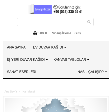
0,00 TL
Sipariş İzleme
Giriş
ANA SAYFA
EV DUVAR KAĞIDI
İŞ YERİ DUVAR KAĞIDI
KANVAS TABLOLAR
SANAT ESERLERI
NASIL ÇALIŞIR?
Ana Sayfa
»
Kar Masalı