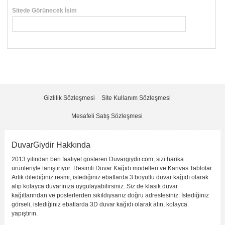
Sitede Görünecek İsim
*
Yorumunuzun Başlığı
*
Yorum
*
Gizlilik Sözleşmesi
Site Kullanım Sözleşmesi
Mesafeli Satış Sözleşmesi
DuvarGiydir Hakkında
2013 yılından beri faaliyet gösteren Duvargiydir.com, sizi harika
Yorumu Gönder
ürünleriyle tanıştırıyor: Resimli Duvar Kağıdı modelleri ve Kanvas Tablolar.
Artık dilediğiniz resmi, istediğiniz ebatlarda 3 boyutlu duvar kağıdı olarak
alıp kolayca duvarınıza uygulayabilirsiniz. Siz de klasik duvar
kağıtlarından ve posterlerden sıkıldıysanız doğru adrestesiniz. İstediğiniz
görseli, istediğiniz ebatlarda 3D duvar kağıdı olarak alın, kolayca
yapıştırın.