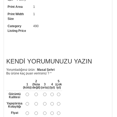
• Resimli duvar kağıdı modelinizi siyah beyaz renklerde istiyorsanız bizi
Print Area
1
arayıp talebinizi iletebilirsiniz.
Print Width
1
• Görselde düzenleme yaptırmak istiyorsanız yine bize telefon
Size
numaramızdan ulaşabilirsiniz.
Category
490
Listing Price
KENDI YORUMUNUZU YAZIN
Yorumladığınız ürün :
Masal Şehri
Bu ürüne kaç puan verirsiniz ?
*
2
5
1
(fena
3
4
(çok
(kötü)
değil)
(orta)
(iyi)
iyi)
Görüntü
Kalitesi
Yapıştırma
Kolaylığı
Fiyat