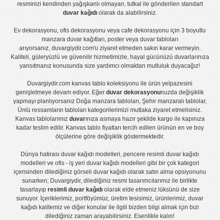
resminizi kendinden yağışkanlı olmayan, tutkal ile gönderilen standart
duvar kağıdı
olarak da alabilirsiniz.
Ev dekorasyonu
,
ofis dekorasyonu
veya
cafe dekorasyonu
için
3 boyutlu
manzara duvar kağıtları
,
poster
veya
duvar tabloları
arıyorsanız, duvargiydir.com'u ziyaret etmeden sakın karar vermeyin.
Kaliteli, güleryüzlü ve güvenilir hizmetimizle, hayal gücünüzü duvarlarınıza
yansıtmanız konusunda size yardımcı olmaktan mutluluk duyacağız!
Duvargiydir.com
kanvas tablo
koleksiyonu ile ürün yelpazesini
genişletmeye devam ediyor. Eğer
duvar dekorasyonu
nuzda değişiklik
yapmayı planlıyorsanız
Doğa manzara tabloları
,
Şehir manzaralı tablolar
,
Ünlü ressamların tabloları
kategorilerimizi mutlaka ziyaret etmelisiniz.
Kanvas tablolar
ımız
duvar
ınıza asmaya hazır şekilde kargo ile kapınıza
kadar teslim edilir.
Kanvas tablo fiyatları
tercih edilen ürünün en ve boy
ölçülerine göre değişiklik göstermektedir.
Dünya hatirası duvar kağıdı modelleri
,
pencere resimli duvar kağıdı
modelleri
ve
ofis - iş yeri duvar kağıdı modelleri
gibi bir çok kategori
içerisinden dilediğiniz görseli duvar kağıdı olarak satın alma opsiyonunu
sunarken; Duvargiydir, dilediğiniz resmi tasarımcılarımız ile birlikte
tasarlayıp
resimli duvar kağıdı
olarak elde etmeniz lüksünü de size
sunuyor. İçeriklerimiz, portföyümüz, üretim tesisimiz, ürünlerimiz, duvar
kağıdı kalitemiz ve diğer konular ile ilgili bizden bilgi almak için bizi
dilediğiniz zaman arayabilirsiniz. Esenlikle kalın!