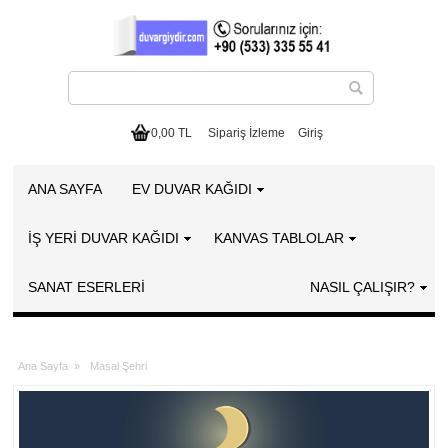
0,00 TL
Sipariş İzleme
Giriş
ANA SAYFA
EV DUVAR KAĞIDI
İŞ YERİ DUVAR KAĞIDI
KANVAS TABLOLAR
SANAT ESERLERI
NASIL ÇALIŞIR?
Ana Sayfa
»
Masal Şehri