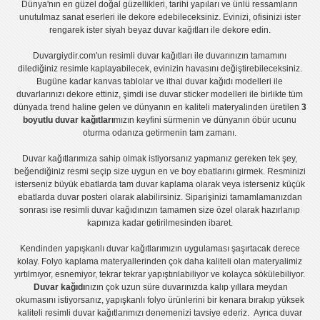
Dünya'nın en güzel doğal güzellikleri, tarihi yapıları ve ünlü ressamların
unutulmaz sanat eserleri ile dekore edebileceksiniz. Evinizi, ofisinizi ister
rengarek ister
siyah beyaz duvar kağıtları
ile dekore edin.
Duvargiydir.com'un
resimli duvar kağıtları
ile duvarınızın tamamını
dilediğiniz resimle kaplayabilecek, evinizin havasını değiştirebileceksiniz.
Bugüne kadar
kanvas tablo
lar ve
ithal duvar kağıdı modelleri
ile
duvarlarınızı dekore ettiniz, şimdi ise
duvar sticker
modelleri ile birlikte tüm
dünyada trend haline gelen ve dünyanın en kaliteli materyalinden üretilen
3
boyutlu duvar kağıtları
mızın keyfini sürmenin ve dünyanın öbür ucunu
oturma odanıza getirmenin tam zamanı.
Duvar kağıtlarımıza sahip olmak istiyorsanız
yapmanız gereken tek şey,
beğendiğiniz resmi seçip size uygun en ve boy ebatlarını girmek. Resminizi
isterseniz büyük ebatlarda tam
duvar kaplama
olarak veya isterseniz küçük
ebatlarda
duvar posteri
olarak alabilirsiniz. Siparişinizi tamamlamanızdan
sonrası ise
resimli duvar kağıdı
nızın tamamen size özel olarak hazırlanıp
kapınıza kadar getirilmesinden ibaret.
Kendinden yapışkanlı
duvar kağıtlarımızın uygulaması
şaşırtacak derece
kolay.
Folyo kaplama
materyallerinden çok daha kaliteli olan
materyalimiz
yırtılmıyor, esnemiyor, tekrar tekrar yapıştırılabiliyor ve kolayca sökülebiliyor.
Duvar kağıdı
nızın çok uzun süre duvarınızda kalıp yıllara meydan
okumasını istiyorsanız,
yapışkanlı folyo
ürünlerini bir kenara bırakıp yüksek
kaliteli
resimli duvar kağıtlarımız
ı denemenizi tavsiye ederiz. Ayrıca duvar