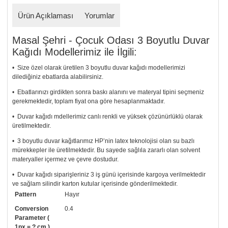
Ürün Açıklaması
Yorumlar
Masal Şehri - Çocuk Odası 3 Boyutlu Duvar
Kağıdı Modellerimiz ile İlgili:
• Size özel olarak üretilen 3 boyutlu duvar kağıdı modellerimizi
dilediğiniz ebatlarda alabilirsiniz.
• Ebatlarınızı girdikten sonra baskı alanını ve materyal tipini seçmeniz
gerekmektedir, toplam fiyat ona göre hesaplanmaktadır.
• Duvar kağıdı mdellerimiz canlı renkli ve yüksek çözünürlüklü olarak
üretilmektedir.
• 3 boyutlu duvar kağıtlarımız HP’nin latex teknolojisi olan su bazlı
mürekkepler ile üretilmektedir. Bu sayede sağlıla zararlı olan solvent
materyaller içermez ve çevre dostudur.
• Duvar kağıdı siparişleriniz 3 iş günü içerisinde kargoya verilmektedir
ve sağlam silindir karton kutular içerisinde gönderilmektedir.
Pattern
Hayır
• Tutkalınız, siparişiniz ile birlikte ücretsiz olarak gönderilecektir.
Uygulaması standart duvar kağıdı ile aynıdır. Siparişiniz ile birlikte
Conversion
0.4
uygulama kılavuzu da gönderilecektir.
Parameter (
1px = ? cm )