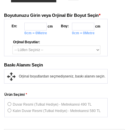
Boyutunuzu Girin veya Orjinal Bir Boyut Seçin
*
En:
Boy:
cm
cm
0cm = 0Metre
0cm = 0Metre
Orjinal Boyutlar:
Baskı Alanını Seçin
Orjinal boyutlardan seçmediyseniz, baskı alanını seçin.
Ürün Seçimi
*
Duvar Resmi (Tutkal Hediye) - Metrekaresi 490 TL
Kalın Duvar Resmi (Tutkal Hediye) - Metrekaresi 580 TL