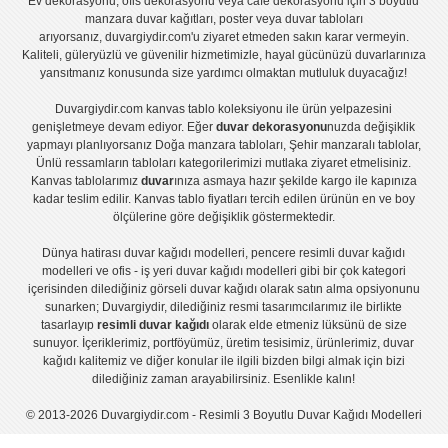
Ev dekorasyonu
,
ofis dekorasyonu
veya
cafe dekorasyonu
için
3 boyutlu
manzara duvar kağıtları
,
poster
veya
duvar tabloları
arıyorsanız, duvargiydir.com'u ziyaret etmeden sakın karar vermeyin.
Kaliteli, güleryüzlü ve güvenilir hizmetimizle, hayal gücünüzü duvarlarınıza
yansıtmanız konusunda size yardımcı olmaktan mutluluk duyacağız!
Duvargiydir.com
kanvas tablo
koleksiyonu ile ürün yelpazesini
genişletmeye devam ediyor. Eğer
duvar dekorasyonu
nuzda değişiklik
yapmayı planlıyorsanız
Doğa manzara tabloları
,
Şehir manzaralı tablolar
,
Ünlü ressamların tabloları
kategorilerimizi mutlaka ziyaret etmelisiniz.
Kanvas tablolar
ımız
duvar
ınıza asmaya hazır şekilde kargo ile kapınıza
kadar teslim edilir.
Kanvas tablo fiyatları
tercih edilen ürünün en ve boy
ölçülerine göre değişiklik göstermektedir.
Dünya hatirası duvar kağıdı modelleri
,
pencere resimli duvar kağıdı
modelleri
ve
ofis - iş yeri duvar kağıdı modelleri
gibi bir çok kategori
içerisinden dilediğiniz görseli duvar kağıdı olarak satın alma opsiyonunu
sunarken; Duvargiydir, dilediğiniz resmi tasarımcılarımız ile birlikte
tasarlayıp
resimli duvar kağıdı
olarak elde etmeniz lüksünü de size
sunuyor. İçeriklerimiz, portföyümüz, üretim tesisimiz, ürünlerimiz, duvar
kağıdı kalitemiz ve diğer konular ile ilgili bizden bilgi almak için bizi
dilediğiniz zaman arayabilirsiniz. Esenlikle kalın!
© 2013-2026 Duvargiydir.com - Resimli 3 Boyutlu Duvar Kağıdı Modelleri