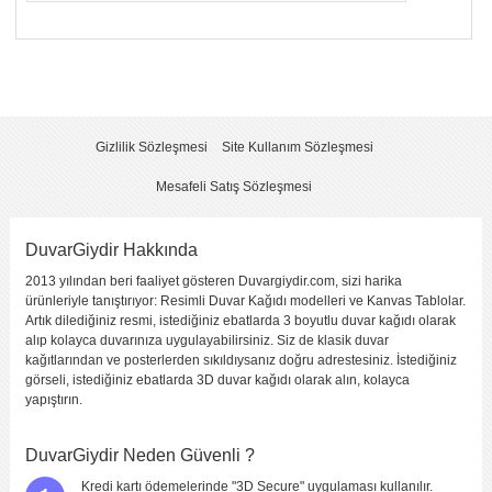
Yorumunuzun Başlığı
*
Yorum
*
Gizlilik Sözleşmesi
Site Kullanım Sözleşmesi
Mesafeli Satış Sözleşmesi
DuvarGiydir Hakkında
2013 yılından beri faaliyet gösteren Duvargiydir.com, sizi harika
Yorumu Gönder
ürünleriyle tanıştırıyor: Resimli Duvar Kağıdı modelleri ve Kanvas Tablolar.
Artık dilediğiniz resmi, istediğiniz ebatlarda 3 boyutlu duvar kağıdı olarak
alıp kolayca duvarınıza uygulayabilirsiniz. Siz de klasik duvar
kağıtlarından ve posterlerden sıkıldıysanız doğru adrestesiniz. İstediğiniz
görseli, istediğiniz ebatlarda 3D duvar kağıdı olarak alın, kolayca
yapıştırın.
DuvarGiydir Neden Güvenli ?
Kredi kartı ödemelerinde "3D Secure" uygulaması kullanılır.