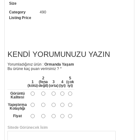
Size
• Görselde düzenleme yaptırmak istiyorsanız yine bize telefon
numaramızdan ulaşabilirsiniz.
Category
490
Listing Price
KENDI YORUMUNUZU YAZIN
Yorumladığınız ürün :
Ormanda Yaşam
Bu ürüne kaç puan verirsiniz ?
*
2
5
1
(fena
3
4
(çok
(kötü)
değil)
(orta)
(iyi)
iyi)
Görüntü
Kalitesi
Yapıştırma
Kolaylığı
Fiyat
Sitede Görünecek İsim
*