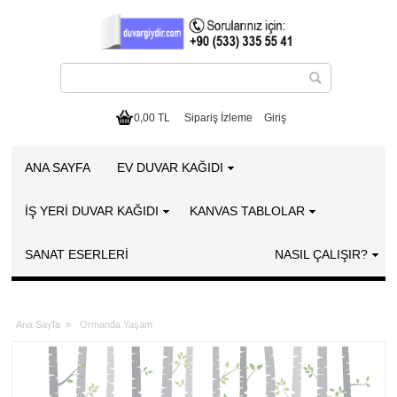
0,00 TL
Sipariş İzleme
Giriş
ANA SAYFA
EV DUVAR KAĞIDI
İŞ YERİ DUVAR KAĞIDI
KANVAS TABLOLAR
SANAT ESERLERI
NASIL ÇALIŞIR?
Ana Sayfa
»
Ormanda Yaşam