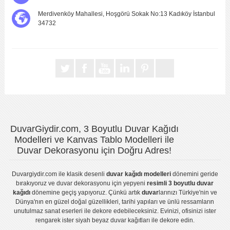
Merdivenköy Mahallesi, Hoşgörü Sokak No:13 Kadıköy İstanbul
34732
DuvarGiydir.com, 3 Boyutlu Duvar Kağıdı
Modelleri ve Kanvas Tablo Modelleri ile
Duvar Dekorasyonu için Doğru Adres!
Duvargiydir.com
ile klasik desenli
duvar kağıdı modelleri
dönemini geride
bırakıyoruz ve
duvar dekorasyonu
için yepyeni
resimli 3 boyutlu duvar
kağıdı
dönemine geçiş yapıyoruz. Çünkü artık
duvar
larınızı Türkiye'nin ve
Dünya'nın en güzel doğal güzellikleri, tarihi yapıları ve ünlü ressamların
unutulmaz sanat eserleri ile dekore edebileceksiniz. Evinizi, ofisinizi ister
rengarek ister
siyah beyaz duvar kağıtları
ile dekore edin.