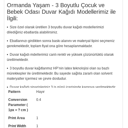
Ormanda Yaşam - 3 Boyutlu Çocuk ve
Bebek Odası Duvar Kağıdı Modellerimiz ile
İlgili:
• Size özel olarak üretilen 3 boyutlu duvar kağıdı modellerimizi
dilediğiniz ebatlarda alabilirsiniz.
• Ebatlarınızı girdikten sonra baskı alanını ve materyal tipini seçmeniz
gerekmektedir, toplam fiyat ona göre hesaplanmaktadır.
• Duvar kağıdı mdellerimiz canlı renkli ve yüksek çözünürlüklü olarak
üretilmektedir.
• 3 boyutlu duvar kağıtlarımız HP’nin latex teknolojisi olan su bazlı
mürekkepler ile üretilmektedir. Bu sayede sağlıla zararlı olan solvent
materyaller içermez ve çevre dostudur.
• Duvar kağıdı siparişleriniz 3 iş günü içerisinde kargoya verilmektedir
Pattern
Hayır
ve sağlam silindir karton kutular içerisinde gönderilmektedir.
Conversion
0.4
• Tutkalınız, siparişiniz ile birlikte ücretsiz olarak gönderilecektir.
Parameter (
Uygulaması standart duvar kağıdı ile aynıdır. Siparişiniz ile birlikte
1px = ? cm )
uygulama kılavuzu da gönderilecektir.
Print Area
1
• Resimli duvar kağıdı modelinizi siyah beyaz renklerde istiyorsanız bizi
arayıp talebinizi iletebilirsiniz.
Print Width
1