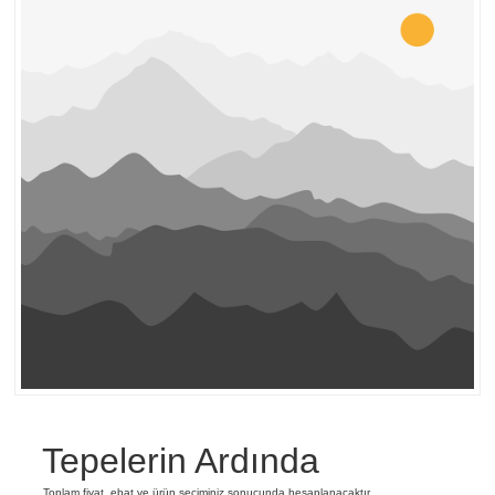
Tepelerin Ardında
Toplam fiyat, ebat ve ürün seçiminiz sonucunda hesaplanacaktır.