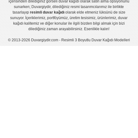
içerisinden dilediğiniz görseli duvar kağıdı olarak satın alma opsiyonunu
sunarken; Duvargiydir, dilediğiniz resmi tasarımcılarımız ile birlikte
tasarlayıp
resimli duvar kağıdı
olarak elde etmeniz lüksünü de size
sunuyor. İçeriklerimiz, portföyümüz, üretim tesisimiz, ürünlerimiz, duvar
kağıdı kalitemiz ve diğer konular ile ilgili bizden bilgi almak için bizi
dilediğiniz zaman arayabilirsiniz. Esenlikle kalın!
© 2013-2026 Duvargiydir.com - Resimli 3 Boyutlu Duvar Kağıdı Modelleri