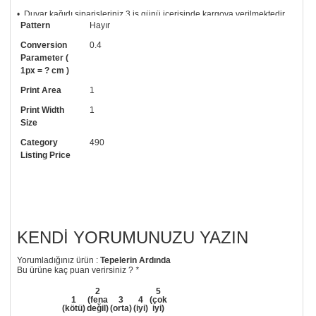
• Duvar kağıdı siparişleriniz 3 iş günü içerisinde kargoya verilmektedir
Pattern
Hayır
ve sağlam silindir karton kutular içerisinde gönderilmektedir.
Conversion
0.4
• Tutkalınız, siparişiniz ile birlikte ücretsiz olarak gönderilecektir.
Parameter (
Uygulaması standart duvar kağıdı ile aynıdır. Siparişiniz ile birlikte
1px = ? cm )
uygulama kılavuzu da gönderilecektir.
Print Area
1
• Resimli duvar kağıdı modelinizi siyah beyaz renklerde istiyorsanız bizi
arayıp talebinizi iletebilirsiniz.
Print Width
1
Size
• Görselde düzenleme yaptırmak istiyorsanız yine bize telefon
numaramızdan ulaşabilirsiniz.
Category
490
Listing Price
KENDI YORUMUNUZU YAZIN
Yorumladığınız ürün :
Tepelerin Ardında
Bu ürüne kaç puan verirsiniz ?
*
2
5
1
(fena
3
4
(çok
(kötü)
değil)
(orta)
(iyi)
iyi)