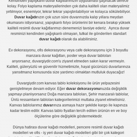
Kendinden yapışkanlı
duvar kağıtlarımızın uygulaması
şaşırtacak derece
kolay.
Folyo kaplama
materyallerinden çok daha kaliteli olan
materyalimiz
yırtılmıyor, esnemiyor, tekrar tekrar yapıştırılabiliyor ve kolayca sökülebiliyor.
Duvar kağıdı
nızın çok uzun süre duvarınızda kalıp yıllara meydan
okumasını istiyorsanız,
yapışkanlı folyo
ürünlerini bir kenara bırakıp yüksek
kaliteli
resimli duvar kağıtlarımız
ı denemenizi tavsiye ederiz. Ayrıca duvar
resminizi kendinden yağışkanlı olmayan, tutkal ile gönderilen standart
duvar kağıdı
olarak da alabilirsiniz.
Ev dekorasyonu
,
ofis dekorasyonu
veya
cafe dekorasyonu
için
3 boyutlu
manzara duvar kağıtları
,
poster
veya
duvar tabloları
arıyorsanız, duvargiydir.com'u ziyaret etmeden sakın karar vermeyin.
Kaliteli, güleryüzlü ve güvenilir hizmetimizle, hayal gücünüzü duvarlarınıza
yansıtmanız konusunda size yardımcı olmaktan mutluluk duyacağız!
Duvargiydir.com
kanvas tablo
koleksiyonu ile ürün yelpazesini
genişletmeye devam ediyor. Eğer
duvar dekorasyonu
nuzda değişiklik
yapmayı planlıyorsanız
Doğa manzara tabloları
,
Şehir manzaralı tablolar
,
Ünlü ressamların tabloları
kategorilerimizi mutlaka ziyaret etmelisiniz.
Kanvas tablolar
ımız
duvar
ınıza asmaya hazır şekilde kargo ile kapınıza
kadar teslim edilir.
Kanvas tablo fiyatları
tercih edilen ürünün en ve boy
ölçülerine göre değişiklik göstermektedir.
Dünya hatirası duvar kağıdı modelleri
,
pencere resimli duvar kağıdı
modelleri
ve
ofis - iş yeri duvar kağıdı modelleri
gibi bir çok kategori