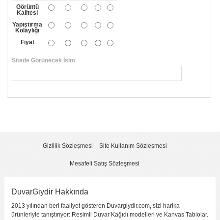
Görüntü
Kalitesi
Yapıştırma
Kolaylığı
Fiyat
Sitede Görünecek İsim
*
Yorumunuzun Başlığı
*
Yorum
*
Gizlilik Sözleşmesi
Site Kullanım Sözleşmesi
Mesafeli Satış Sözleşmesi
DuvarGiydir Hakkında
2013 yılından beri faaliyet gösteren Duvargiydir.com, sizi harika
Yorumu Gönder
ürünleriyle tanıştırıyor: Resimli Duvar Kağıdı modelleri ve Kanvas Tablolar.