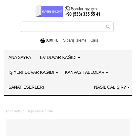
0,00 TL
Sipariş İzleme
Giriş
ANA SAYFA
EV DUVAR KAĞIDI
İŞ YERİ DUVAR KAĞIDI
KANVAS TABLOLAR
SANAT ESERLERI
NASIL ÇALIŞIR?
Ana Sayfa
»
Tepelerin Ardında