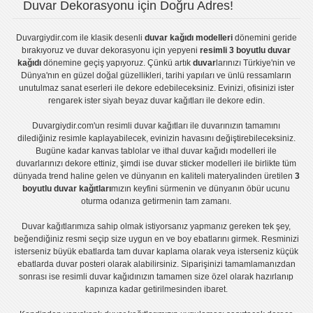
Duvar Dekorasyonu için Doğru Adres!
Duvargiydir.com
ile klasik desenli
duvar kağıdı modelleri
dönemini geride
bırakıyoruz ve
duvar dekorasyonu
için yepyeni
resimli 3 boyutlu duvar
kağıdı
dönemine geçiş yapıyoruz. Çünkü artık
duvar
larınızı Türkiye'nin ve
Dünya'nın en güzel doğal güzellikleri, tarihi yapıları ve ünlü ressamların
unutulmaz sanat eserleri ile dekore edebileceksiniz. Evinizi, ofisinizi ister
rengarek ister
siyah beyaz duvar kağıtları
ile dekore edin.
Duvargiydir.com'un
resimli duvar kağıtları
ile duvarınızın tamamını
dilediğiniz resimle kaplayabilecek, evinizin havasını değiştirebileceksiniz.
Bugüne kadar
kanvas tablo
lar ve
ithal duvar kağıdı modelleri
ile
duvarlarınızı dekore ettiniz, şimdi ise
duvar sticker
modelleri ile birlikte tüm
dünyada trend haline gelen ve dünyanın en kaliteli materyalinden üretilen
3
boyutlu duvar kağıtları
mızın keyfini sürmenin ve dünyanın öbür ucunu
oturma odanıza getirmenin tam zamanı.
Duvar kağıtlarımıza sahip olmak istiyorsanız
yapmanız gereken tek şey,
beğendiğiniz resmi seçip size uygun en ve boy ebatlarını girmek. Resminizi
isterseniz büyük ebatlarda tam
duvar kaplama
olarak veya isterseniz küçük
ebatlarda
duvar posteri
olarak alabilirsiniz. Siparişinizi tamamlamanızdan
sonrası ise
resimli duvar kağıdı
nızın tamamen size özel olarak hazırlanıp
kapınıza kadar getirilmesinden ibaret.