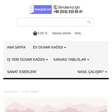
0,00 TL
Sipariş İzleme
Giriş
ANA SAYFA
EV DUVAR KAĞIDI
İŞ YERİ DUVAR KAĞIDI
KANVAS TABLOLAR
SANAT ESERLERI
NASIL ÇALIŞIR?
Ana Sayfa
»
Uzak Tepeler