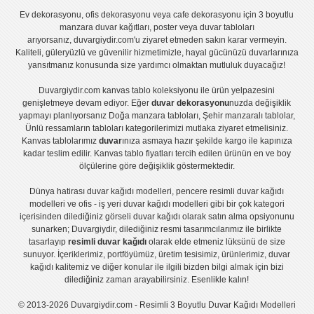
Ev dekorasyonu
,
ofis dekorasyonu
veya
cafe dekorasyonu
için
3 boyutlu
manzara duvar kağıtları
,
poster
veya
duvar tabloları
arıyorsanız, duvargiydir.com'u ziyaret etmeden sakın karar vermeyin.
Kaliteli, güleryüzlü ve güvenilir hizmetimizle, hayal gücünüzü duvarlarınıza
yansıtmanız konusunda size yardımcı olmaktan mutluluk duyacağız!
Duvargiydir.com
kanvas tablo
koleksiyonu ile ürün yelpazesini
genişletmeye devam ediyor. Eğer
duvar dekorasyonu
nuzda değişiklik
yapmayı planlıyorsanız
Doğa manzara tabloları
,
Şehir manzaralı tablolar
,
Ünlü ressamların tabloları
kategorilerimizi mutlaka ziyaret etmelisiniz.
Kanvas tablolar
ımız
duvar
ınıza asmaya hazır şekilde kargo ile kapınıza
kadar teslim edilir.
Kanvas tablo fiyatları
tercih edilen ürünün en ve boy
ölçülerine göre değişiklik göstermektedir.
Dünya hatirası duvar kağıdı modelleri
,
pencere resimli duvar kağıdı
modelleri
ve
ofis - iş yeri duvar kağıdı modelleri
gibi bir çok kategori
içerisinden dilediğiniz görseli duvar kağıdı olarak satın alma opsiyonunu
sunarken; Duvargiydir, dilediğiniz resmi tasarımcılarımız ile birlikte
tasarlayıp
resimli duvar kağıdı
olarak elde etmeniz lüksünü de size
sunuyor. İçeriklerimiz, portföyümüz, üretim tesisimiz, ürünlerimiz, duvar
kağıdı kalitemiz ve diğer konular ile ilgili bizden bilgi almak için bizi
dilediğiniz zaman arayabilirsiniz. Esenlikle kalın!
© 2013-2026 Duvargiydir.com - Resimli 3 Boyutlu Duvar Kağıdı Modelleri