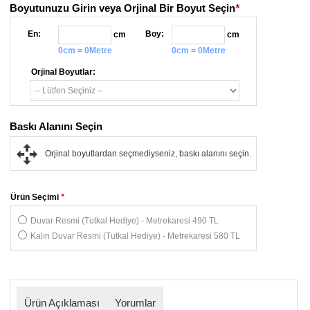
Boyutunuzu Girin veya Orjinal Bir Boyut Seçin
*
En:
Boy:
cm
cm
0cm = 0Metre
0cm = 0Metre
Orjinal Boyutlar:
Baskı Alanını Seçin
Orjinal boyutlardan seçmediyseniz, baskı alanını seçin.
Ürün Seçimi
*
Duvar Resmi (Tutkal Hediye) - Metrekaresi 490 TL
Kalın Duvar Resmi (Tutkal Hediye) - Metrekaresi 580 TL
Ürün Açıklaması
Yorumlar