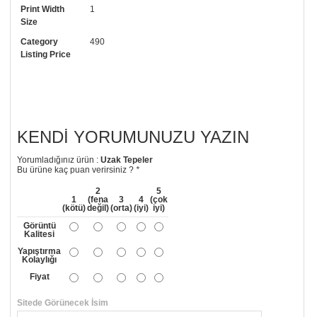
Print Width
1
• Görselde düzenleme yaptırmak istiyorsanız yine bize telefon
Size
numaramızdan ulaşabilirsiniz.
Category
490
Listing Price
KENDI YORUMUNUZU YAZIN
Yorumladığınız ürün :
Uzak Tepeler
Bu ürüne kaç puan verirsiniz ?
*
2
5
1
(fena
3
4
(çok
(kötü)
değil)
(orta)
(iyi)
iyi)
Görüntü
Kalitesi
Yapıştırma
Kolaylığı
Fiyat
Sitede Görünecek İsim
*