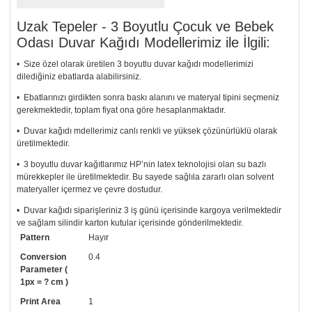
Uzak Tepeler - 3 Boyutlu Çocuk ve Bebek
Odası Duvar Kağıdı Modellerimiz ile İlgili:
• Size özel olarak üretilen 3 boyutlu duvar kağıdı modellerimizi
dilediğiniz ebatlarda alabilirsiniz.
• Ebatlarınızı girdikten sonra baskı alanını ve materyal tipini seçmeniz
gerekmektedir, toplam fiyat ona göre hesaplanmaktadır.
• Duvar kağıdı mdellerimiz canlı renkli ve yüksek çözünürlüklü olarak
üretilmektedir.
• 3 boyutlu duvar kağıtlarımız HP’nin latex teknolojisi olan su bazlı
mürekkepler ile üretilmektedir. Bu sayede sağlıla zararlı olan solvent
materyaller içermez ve çevre dostudur.
• Duvar kağıdı siparişleriniz 3 iş günü içerisinde kargoya verilmektedir
ve sağlam silindir karton kutular içerisinde gönderilmektedir.
Pattern
Hayır
• Tutkalınız, siparişiniz ile birlikte ücretsiz olarak gönderilecektir.
Uygulaması standart duvar kağıdı ile aynıdır. Siparişiniz ile birlikte
Conversion
0.4
uygulama kılavuzu da gönderilecektir.
Parameter (
1px = ? cm )
• Resimli duvar kağıdı modelinizi siyah beyaz renklerde istiyorsanız bizi
Print Area
1
arayıp talebinizi iletebilirsiniz.