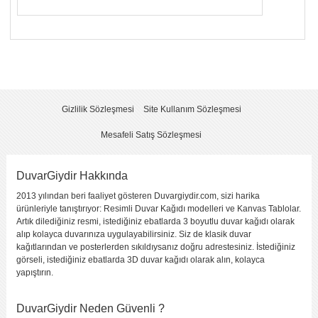
Yorumunuzun Başlığı
*
Yorum
*
Gizlilik Sözleşmesi
Site Kullanım Sözleşmesi
Mesafeli Satış Sözleşmesi
DuvarGiydir Hakkında
2013 yılından beri faaliyet gösteren Duvargiydir.com, sizi harika
Yorumu Gönder
ürünleriyle tanıştırıyor: Resimli Duvar Kağıdı modelleri ve Kanvas Tablolar.
Artık dilediğiniz resmi, istediğiniz ebatlarda 3 boyutlu duvar kağıdı olarak
alıp kolayca duvarınıza uygulayabilirsiniz. Siz de klasik duvar
kağıtlarından ve posterlerden sıkıldıysanız doğru adrestesiniz. İstediğiniz
görseli, istediğiniz ebatlarda 3D duvar kağıdı olarak alın, kolayca
yapıştırın.
DuvarGiydir Neden Güvenli ?