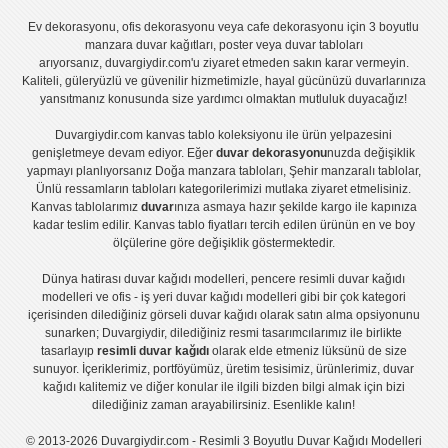
Ev dekorasyonu
,
ofis dekorasyonu
veya
cafe dekorasyonu
için
3 boyutlu
manzara duvar kağıtları
,
poster
veya
duvar tabloları
arıyorsanız, duvargiydir.com'u ziyaret etmeden sakın karar vermeyin.
Kaliteli, güleryüzlü ve güvenilir hizmetimizle, hayal gücünüzü duvarlarınıza
yansıtmanız konusunda size yardımcı olmaktan mutluluk duyacağız!
Duvargiydir.com
kanvas tablo
koleksiyonu ile ürün yelpazesini
genişletmeye devam ediyor. Eğer
duvar dekorasyonu
nuzda değişiklik
yapmayı planlıyorsanız
Doğa manzara tabloları
,
Şehir manzaralı tablolar
,
Ünlü ressamların tabloları
kategorilerimizi mutlaka ziyaret etmelisiniz.
Kanvas tablolar
ımız
duvar
ınıza asmaya hazır şekilde kargo ile kapınıza
kadar teslim edilir.
Kanvas tablo fiyatları
tercih edilen ürünün en ve boy
ölçülerine göre değişiklik göstermektedir.
Dünya hatirası duvar kağıdı modelleri
,
pencere resimli duvar kağıdı
modelleri
ve
ofis - iş yeri duvar kağıdı modelleri
gibi bir çok kategori
içerisinden dilediğiniz görseli duvar kağıdı olarak satın alma opsiyonunu
sunarken; Duvargiydir, dilediğiniz resmi tasarımcılarımız ile birlikte
tasarlayıp
resimli duvar kağıdı
olarak elde etmeniz lüksünü de size
sunuyor. İçeriklerimiz, portföyümüz, üretim tesisimiz, ürünlerimiz, duvar
kağıdı kalitemiz ve diğer konular ile ilgili bizden bilgi almak için bizi
dilediğiniz zaman arayabilirsiniz. Esenlikle kalın!
© 2013-2026 Duvargiydir.com - Resimli 3 Boyutlu Duvar Kağıdı Modelleri