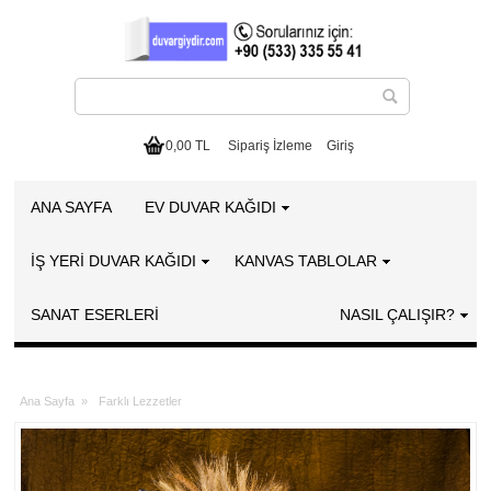
0,00 TL
Sipariş İzleme
Giriş
ANA SAYFA
EV DUVAR KAĞIDI
İŞ YERİ DUVAR KAĞIDI
KANVAS TABLOLAR
SANAT ESERLERI
NASIL ÇALIŞIR?
Ana Sayfa
»
Farklı Lezzetler