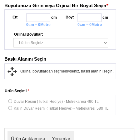
Boyutunuzu Girin veya Orjinal Bir Boyut Seçin
*
En:
Boy:
cm
cm
0cm = 0Metre
0cm = 0Metre
Orjinal Boyutlar:
Baskı Alanını Seçin
Orjinal boyutlardan seçmediyseniz, baskı alanını seçin.
Ürün Seçimi
*
Duvar Resmi (Tutkal Hediye) - Metrekaresi 490 TL
Kalın Duvar Resmi (Tutkal Hediye) - Metrekaresi 580 TL
Ürün Açıklaması
Yorumlar