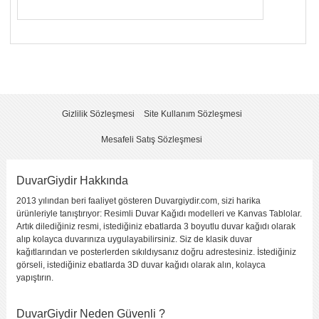
Yorumunuzun Başlığı
*
Yorum
*
Gizlilik Sözleşmesi
Site Kullanım Sözleşmesi
Mesafeli Satış Sözleşmesi
DuvarGiydir Hakkında
2013 yılından beri faaliyet gösteren Duvargiydir.com, sizi harika
Yorumu Gönder
ürünleriyle tanıştırıyor: Resimli Duvar Kağıdı modelleri ve Kanvas Tablolar.
Artık dilediğiniz resmi, istediğiniz ebatlarda 3 boyutlu duvar kağıdı olarak
alıp kolayca duvarınıza uygulayabilirsiniz. Siz de klasik duvar
kağıtlarından ve posterlerden sıkıldıysanız doğru adrestesiniz. İstediğiniz
görseli, istediğiniz ebatlarda 3D duvar kağıdı olarak alın, kolayca
yapıştırın.
DuvarGiydir Neden Güvenli ?