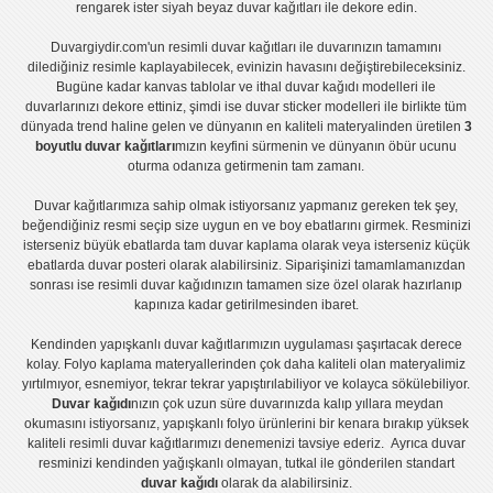
rengarek ister
siyah beyaz duvar kağıtları
ile dekore edin.
Duvargiydir.com'un
resimli duvar kağıtları
ile duvarınızın tamamını
dilediğiniz resimle kaplayabilecek, evinizin havasını değiştirebileceksiniz.
Bugüne kadar
kanvas tablo
lar ve
ithal duvar kağıdı modelleri
ile
duvarlarınızı dekore ettiniz, şimdi ise
duvar sticker
modelleri ile birlikte tüm
dünyada trend haline gelen ve dünyanın en kaliteli materyalinden üretilen
3
boyutlu duvar kağıtları
mızın keyfini sürmenin ve dünyanın öbür ucunu
oturma odanıza getirmenin tam zamanı.
Duvar kağıtlarımıza sahip olmak istiyorsanız
yapmanız gereken tek şey,
beğendiğiniz resmi seçip size uygun en ve boy ebatlarını girmek. Resminizi
isterseniz büyük ebatlarda tam
duvar kaplama
olarak veya isterseniz küçük
ebatlarda
duvar posteri
olarak alabilirsiniz. Siparişinizi tamamlamanızdan
sonrası ise
resimli duvar kağıdı
nızın tamamen size özel olarak hazırlanıp
kapınıza kadar getirilmesinden ibaret.
Kendinden yapışkanlı
duvar kağıtlarımızın uygulaması
şaşırtacak derece
kolay.
Folyo kaplama
materyallerinden çok daha kaliteli olan
materyalimiz
yırtılmıyor, esnemiyor, tekrar tekrar yapıştırılabiliyor ve kolayca sökülebiliyor.
Duvar kağıdı
nızın çok uzun süre duvarınızda kalıp yıllara meydan
okumasını istiyorsanız,
yapışkanlı folyo
ürünlerini bir kenara bırakıp yüksek
kaliteli
resimli duvar kağıtlarımız
ı denemenizi tavsiye ederiz. Ayrıca duvar
resminizi kendinden yağışkanlı olmayan, tutkal ile gönderilen standart
duvar kağıdı
olarak da alabilirsiniz.