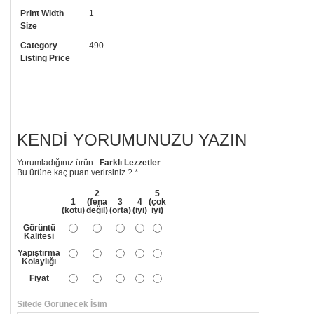
Print Width
1
• Görselde düzenleme yaptırmak istiyorsanız yine bize telefon
Size
numaramızdan ulaşabilirsiniz.
Category
490
Listing Price
KENDI YORUMUNUZU YAZIN
Yorumladığınız ürün :
Farklı Lezzetler
Bu ürüne kaç puan verirsiniz ?
*
2
5
1
(fena
3
4
(çok
(kötü)
değil)
(orta)
(iyi)
iyi)
Görüntü
Kalitesi
Yapıştırma
Kolaylığı
Fiyat
Sitede Görünecek İsim
*