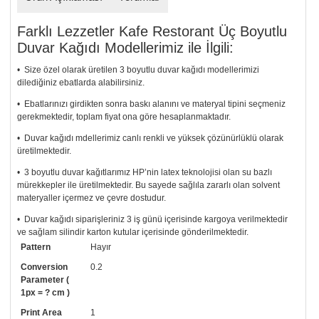
Farklı Lezzetler Kafe Restorant Üç Boyutlu
Duvar Kağıdı Modellerimiz ile İlgili:
• Size özel olarak üretilen 3 boyutlu duvar kağıdı modellerimizi
dilediğiniz ebatlarda alabilirsiniz.
• Ebatlarınızı girdikten sonra baskı alanını ve materyal tipini seçmeniz
gerekmektedir, toplam fiyat ona göre hesaplanmaktadır.
• Duvar kağıdı mdellerimiz canlı renkli ve yüksek çözünürlüklü olarak
üretilmektedir.
• 3 boyutlu duvar kağıtlarımız HP’nin latex teknolojisi olan su bazlı
mürekkepler ile üretilmektedir. Bu sayede sağlıla zararlı olan solvent
materyaller içermez ve çevre dostudur.
• Duvar kağıdı siparişleriniz 3 iş günü içerisinde kargoya verilmektedir
ve sağlam silindir karton kutular içerisinde gönderilmektedir.
Pattern
Hayır
• Tutkalınız, siparişiniz ile birlikte ücretsiz olarak gönderilecektir.
Uygulaması standart duvar kağıdı ile aynıdır. Siparişiniz ile birlikte
Conversion
0.2
uygulama kılavuzu da gönderilecektir.
Parameter (
1px = ? cm )
• Resimli duvar kağıdı modelinizi siyah beyaz renklerde istiyorsanız bizi
Print Area
1
arayıp talebinizi iletebilirsiniz.