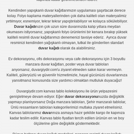
Kendinden yapışkanlı
duvar kağıtlarımızın uygulaması
şaşırtacak derece
kolay.
Folyo kaplama
materyallerinden çok daha kaliteli olan
materyalimiz
yırtılmıyor, esnemiyor, tekrar tekrar yapıştırılabiliyor ve kolayca sökülebiliyor.
Duvar kağıdı
nızın çok uzun süre duvarınızda kalıp yıllara meydan
okumasını istiyorsanız,
yapışkanlı folyo
ürünlerini bir kenara bırakıp yüksek
kaliteli
resimli duvar kağıtlarımız
ı denemenizi tavsiye ederiz. Ayrıca duvar
resminizi kendinden yağışkanlı olmayan, tutkal ile gönderilen standart
duvar kağıdı
olarak da alabilirsiniz.
Ev dekorasyonu
,
ofis dekorasyonu
veya
cafe dekorasyonu
için
3 boyutlu
manzara duvar kağıtları
,
poster
veya
duvar tabloları
arıyorsanız, duvargiydir.com'u ziyaret etmeden sakın karar vermeyin.
Kaliteli, güleryüzlü ve güvenilir hizmetimizle, hayal gücünüzü duvarlarınıza
yansıtmanız konusunda size yardımcı olmaktan mutluluk duyacağız!
Duvargiydir.com
kanvas tablo
koleksiyonu ile ürün yelpazesini
genişletmeye devam ediyor. Eğer
duvar dekorasyonu
nuzda değişiklik
yapmayı planlıyorsanız
Doğa manzara tabloları
,
Şehir manzaralı tablolar
,
Ünlü ressamların tabloları
kategorilerimizi mutlaka ziyaret etmelisiniz.
Kanvas tablolar
ımız
duvar
ınıza asmaya hazır şekilde kargo ile kapınıza
kadar teslim edilir.
Kanvas tablo fiyatları
tercih edilen ürünün en ve boy
ölçülerine göre değişiklik göstermektedir.