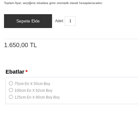
Toplam fiyat, seçtiğiniz ebatlara göre otomatik olarak hesaplanacaktır.
Sepete Ekle
Adet:
1.650,00 TL
Ebatlar
*
75cm En X 50cm Boy
100cm En X 62cm Boy
125cm En X 80cm Boy Boy