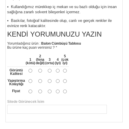
• Kullandığımız mürekkep iç mekan ve su bazlı olduğu için insan
sağlığına zararlı solvent bileşenleri içermez.
• Baskılar, fotoğraf kalitesinde olup, canlı ve gerçek renkler ile
evinize renk katacaktır.
KENDI YORUMUNUZU YAZIN
Yorumladığınız ürün :
Balon Cümbüşü Tablosu
Bu ürüne kaç puan verirsiniz ?
*
2
5
1
(fena
3
4
(çok
(kötü)
değil)
(orta)
(iyi)
iyi)
Görüntü
Kalitesi
Yapıştırma
Kolaylığı
Fiyat
Sitede Görünecek İsim
*
Yorumunuzun Başlığı
*