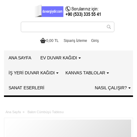
0,00 TL
Sipariş İzleme
Giriş
ANA SAYFA
EV DUVAR KAĞIDI
İŞ YERİ DUVAR KAĞIDI
KANVAS TABLOLAR
SANAT ESERLERI
NASIL ÇALIŞIR?
Ana Sayfa
»
Balon Cümbüşü Tablosu