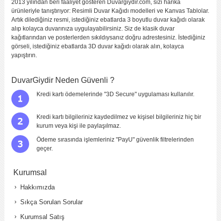
2013 yılından beri faaliyet gösteren Duvargiydir.com, sizi harika
ürünleriyle tanıştırıyor: Resimli Duvar Kağıdı modelleri ve Kanvas Tablolar.
Artık dilediğiniz resmi, istediğiniz ebatlarda 3 boyutlu duvar kağıdı olarak
alıp kolayca duvarınıza uygulayabilirsiniz. Siz de klasik duvar
kağıtlarından ve posterlerden sıkıldıysanız doğru adrestesiniz. İstediğiniz
görseli, istediğiniz ebatlarda 3D duvar kağıdı olarak alın, kolayca
yapıştırın.
DuvarGiydir Neden Güvenli ?
Kredi kartı ödemelerinde "3D Secure" uygulaması kullanılır.
Kredi kartı bilgileriniz kaydedilmez ve kişisel bilgileriniz hiç bir
kurum veya kişi ile paylaşılmaz.
Ödeme sırasında işlemleriniz "PayU" güvenlik filtrelerinden
geçer.
Kurumsal
Hakkımızda
Sıkça Sorulan Sorular
Kurumsal Satış