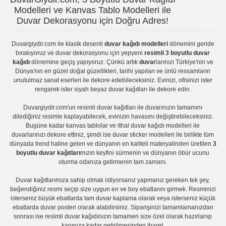
Modelleri ve Kanvas Tablo Modelleri ile
Duvar Dekorasyonu için Doğru Adres!
Duvargiydir.com
ile klasik desenli
duvar kağıdı modelleri
dönemini geride
bırakıyoruz ve
duvar dekorasyonu
için yepyeni
resimli 3 boyutlu duvar
kağıdı
dönemine geçiş yapıyoruz. Çünkü artık
duvar
larınızı Türkiye'nin ve
Dünya'nın en güzel doğal güzellikleri, tarihi yapıları ve ünlü ressamların
unutulmaz sanat eserleri ile dekore edebileceksiniz. Evinizi, ofisinizi ister
rengarek ister
siyah beyaz duvar kağıtları
ile dekore edin.
Duvargiydir.com'un
resimli duvar kağıtları
ile duvarınızın tamamını
dilediğiniz resimle kaplayabilecek, evinizin havasını değiştirebileceksiniz.
Bugüne kadar
kanvas tablo
lar ve
ithal duvar kağıdı modelleri
ile
duvarlarınızı dekore ettiniz, şimdi ise
duvar sticker
modelleri ile birlikte tüm
dünyada trend haline gelen ve dünyanın en kaliteli materyalinden üretilen
3
boyutlu duvar kağıtları
mızın keyfini sürmenin ve dünyanın öbür ucunu
oturma odanıza getirmenin tam zamanı.
Duvar kağıtlarımıza sahip olmak istiyorsanız
yapmanız gereken tek şey,
beğendiğiniz resmi seçip size uygun en ve boy ebatlarını girmek. Resminizi
isterseniz büyük ebatlarda tam
duvar kaplama
olarak veya isterseniz küçük
ebatlarda
duvar posteri
olarak alabilirsiniz. Siparişinizi tamamlamanızdan
sonrası ise
resimli duvar kağıdı
nızın tamamen size özel olarak hazırlanıp
kapınıza kadar getirilmesinden ibaret.