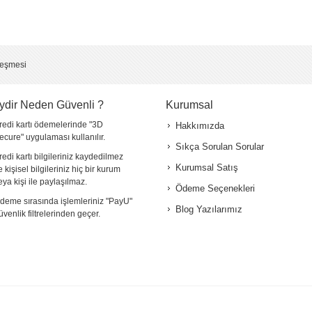
leşmesi
ydir Neden Güvenli ?
Kurumsal
redi kartı ödemelerinde "3D
Hakkımızda
ecure" uygulaması kullanılır.
Sıkça Sorulan Sorular
redi kartı bilgileriniz kaydedilmez
Kurumsal Satış
e kişisel bilgileriniz hiç bir kurum
eya kişi ile paylaşılmaz.
Ödeme Seçenekleri
deme sırasında işlemleriniz "PayU"
Blog Yazılarımız
üvenlik filtrelerinden geçer.