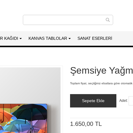
AR KAĞIDI
KANVAS TABLOLAR
SANAT ESERLERI
Şemsiye Yağm
Toplam fiyat, seçtiğiniz ebatlara göre otomatik
Sepete Ekle
Adet:
1.650,00 TL