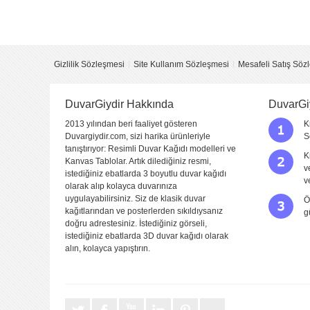
Yorumu Gönder
Gizlilik Sözleşmesi
Site Kullanım Sözleşmesi
Mesafeli Satış Söz
DuvarGiydir Hakkında
DuvarGi
2013 yılından beri faaliyet gösteren
K
Duvargiydir.com, sizi harika ürünleriyle
S
tanıştırıyor: Resimli Duvar Kağıdı modelleri ve
K
Kanvas Tablolar. Artık dilediğiniz resmi,
v
istediğiniz ebatlarda 3 boyutlu duvar kağıdı
v
olarak alıp kolayca duvarınıza
uygulayabilirsiniz. Siz de klasik duvar
Ö
kağıtlarından ve posterlerden sıkıldıysanız
g
doğru adrestesiniz. İstediğiniz görseli,
istediğiniz ebatlarda 3D duvar kağıdı olarak
alın, kolayca yapıştırın.