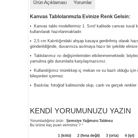
Ürün Açıklaması
Yorumlar
Kanvas Tablolarımızla Evinize Renk Gelsin:
• Kanvas tablo modellerimiz 1. Sınıf kalitede canvas tuval
kullanılarak hazırlanmaktadır.
• 2,5 cm Kalınlığındaki ahşap kasaya gerdirilmiş olarak haz
gönderildiğinde, duvarınıza asılmaya hazır bir şekilde elinize
• Tablolarımız ısı değişimlerinden etkilenmemektedir, böyl
yamulma gibi durumlarla karşılaşmazsınız.
• Kullandığımız mürekkep iç mekan ve su bazlı olduğu için i
bileşenleri içermez.
• Baskılar, fotoğraf kalitesinde olup, canlı ve gerçek renkler 
KENDI YORUMUNUZU YAZIN
Yorumladığınız ürün :
Şemsiye Yağmuru Tablosu
Bu ürüne kaç puan verirsiniz ?
*
1 (kötü)
2 (fena değil)
3 (orta)
4 (iyi)