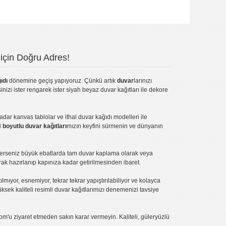
için Doğru Adres!
ıdı
dönemine geçiş yapıyoruz. Çünkü artık
duvar
larınızı
inizi ister rengarek ister
siyah beyaz duvar kağıtları
ile dekore
kadar
kanvas tablo
lar ve
ithal duvar kağıdı modelleri
ile
3 boyutlu duvar kağıtları
mızın keyfini sürmenin ve dünyanın
terseniz büyük ebatlarda tam
duvar kaplama
olarak veya
ak hazırlanıp kapınıza kadar getirilmesinden ibaret.
tılmıyor, esnemiyor, tekrar tekrar yapıştırılabiliyor ve kolayca
üksek kaliteli
resimli duvar kağıtlarımız
ı denemenizi tavsiye
om'u ziyaret etmeden sakın karar vermeyin. Kaliteli, güleryüzlü