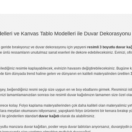
lleri ve Kanvas Tablo Modelleri ile Duvar Dekorasyonu 
geride bırakıyoruz ve
duvar dekorasyonu
için yepyeni
resimli 3 boyutlu duvar kağ
ve ünlü ressamların unutulmaz sanat eserleri ile dekore edebileceksiniz. Evinizi, ofis
ilediğiniz resimle kaplayabilecek, evinizin havasını değiştirebileceksiniz. Bugüne 
likte tüm dünyada trend haline gelen ve dünyanın en kaliteli materyalinden üretilen
ey, beğendiğiniz resmi seçip size uygun en ve boy ebatlarını girmek. Resminizi is
işinizi tamamlamanızdan sonrası ise
resimli duvar kağıdı
nızın tamamen size özel olar
erece kolay.
Folyo kaplama
materyallerinden çok daha kaliteli olan
materyalimiz
yır
ıllara meydan okumasını istiyorsanız,
yapışkanlı folyo
ürünlerini bir kenara bırakıp y
l ile gönderilen standart
duvar kağıdı
olarak da alabilirsiniz.
yutlu manzara duvar kağıtları
,
poster
veya
duvar tabloları
arıyorsanız, duvargiydir.c
ız konusunda size yardımcı olmaktan mutluluk duyacağız!