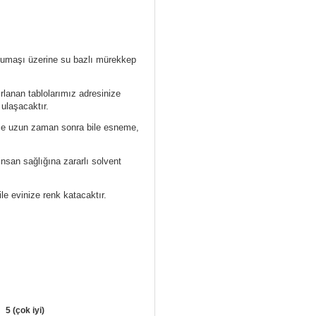
 kumaşı üzerine su bazlı mürekkep
ırlanan tablolarımız
adresinize
 ulaşacaktır.
ece uzun zaman sonra bile esneme,
nsan sağlığına zararlı solvent
ile evinize renk katacaktır.
5 (çok iyi)