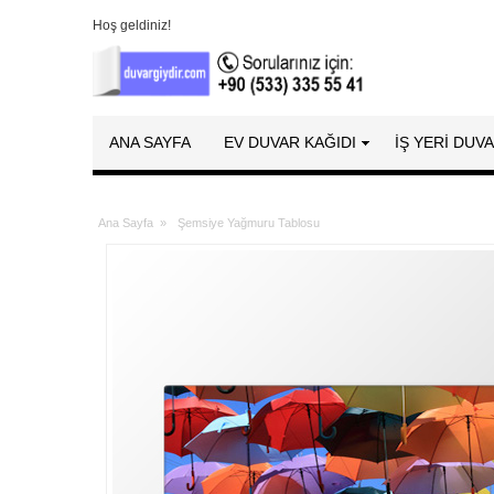
Hoş geldiniz!
ANA SAYFA
EV DUVAR KAĞIDI
İŞ YERİ DUV
Ana Sayfa
»
Şemsiye Yağmuru Tablosu