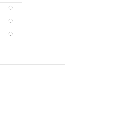
*
*
*