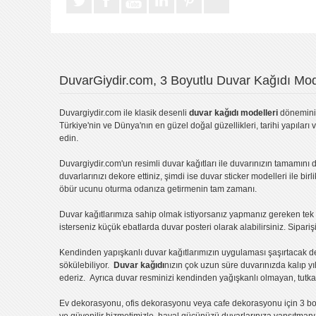
DuvarGiydir.com, 3 Boyutlu Duvar Kağıdı Mode
Duvargiydir.com
ile klasik desenli
duvar kağıdı modelleri
dönemini 
Türkiye'nin ve Dünya'nın en güzel doğal güzellikleri, tarihi yapıları 
edin.
Duvargiydir.com'un
resimli duvar kağıtları
ile duvarınızın tamamını d
duvarlarınızı dekore ettiniz, şimdi ise
duvar sticker
modelleri ile bir
öbür ucunu oturma odanıza getirmenin tam zamanı.
Duvar kağıtlarımıza sahip olmak istiyorsanız
yapmanız gereken tek ş
isterseniz küçük ebatlarda
duvar posteri
olarak alabilirsiniz. Sipar
Kendinden yapışkanlı
duvar kağıtlarımızın uygulaması
şaşırtacak d
sökülebiliyor.
Duvar kağıdı
nızın çok uzun süre duvarınızda kalıp y
ederiz. Ayrıca duvar resminizi kendinden yağışkanlı olmayan, tutka
Ev dekorasyonu
,
ofis dekorasyonu
veya
cafe dekorasyonu
için
3 bo
ve güvenilir hizmetimizle, hayal gücünüzü duvarlarınıza yansıtman