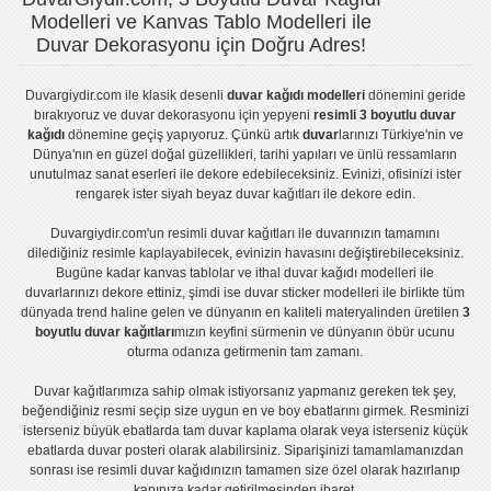
Modelleri ve Kanvas Tablo Modelleri ile
Duvar Dekorasyonu için Doğru Adres!
Duvargiydir.com
ile klasik desenli
duvar kağıdı modelleri
dönemini geride
bırakıyoruz ve
duvar dekorasyonu
için yepyeni
resimli 3 boyutlu duvar
kağıdı
dönemine geçiş yapıyoruz. Çünkü artık
duvar
larınızı Türkiye'nin ve
Dünya'nın en güzel doğal güzellikleri, tarihi yapıları ve ünlü ressamların
unutulmaz sanat eserleri ile dekore edebileceksiniz. Evinizi, ofisinizi ister
rengarek ister
siyah beyaz duvar kağıtları
ile dekore edin.
Duvargiydir.com'un
resimli duvar kağıtları
ile duvarınızın tamamını
dilediğiniz resimle kaplayabilecek, evinizin havasını değiştirebileceksiniz.
Bugüne kadar
kanvas tablo
lar ve
ithal duvar kağıdı modelleri
ile
duvarlarınızı dekore ettiniz, şimdi ise
duvar sticker
modelleri ile birlikte tüm
dünyada trend haline gelen ve dünyanın en kaliteli materyalinden üretilen
3
boyutlu duvar kağıtları
mızın keyfini sürmenin ve dünyanın öbür ucunu
oturma odanıza getirmenin tam zamanı.
Duvar kağıtlarımıza sahip olmak istiyorsanız
yapmanız gereken tek şey,
beğendiğiniz resmi seçip size uygun en ve boy ebatlarını girmek. Resminizi
isterseniz büyük ebatlarda tam
duvar kaplama
olarak veya isterseniz küçük
ebatlarda
duvar posteri
olarak alabilirsiniz. Siparişinizi tamamlamanızdan
sonrası ise
resimli duvar kağıdı
nızın tamamen size özel olarak hazırlanıp
kapınıza kadar getirilmesinden ibaret.