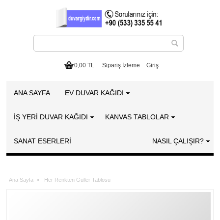
0,00 TL
Sipariş İzleme
Giriş
ANA SAYFA
EV DUVAR KAĞIDI
İŞ YERİ DUVAR KAĞIDI
KANVAS TABLOLAR
SANAT ESERLERI
NASIL ÇALIŞIR?
Ana Sayfa
»
Her Renkten Güller Tablosu