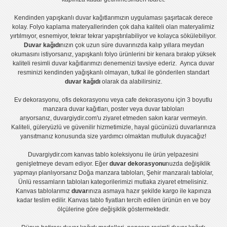
Kendinden yapışkanlı
duvar kağıtlarımızın uygulaması
şaşırtacak derece
kolay.
Folyo kaplama
materyallerinden çok daha kaliteli olan
materyalimiz
yırtılmıyor, esnemiyor, tekrar tekrar yapıştırılabiliyor ve kolayca sökülebiliyor.
Duvar kağıdı
nızın çok uzun süre duvarınızda kalıp yıllara meydan
okumasını istiyorsanız,
yapışkanlı folyo
ürünlerini bir kenara bırakıp yüksek
kaliteli
resimli duvar kağıtlarımız
ı denemenizi tavsiye ederiz. Ayrıca duvar
resminizi kendinden yağışkanlı olmayan, tutkal ile gönderilen standart
duvar kağıdı
olarak da alabilirsiniz.
Ev dekorasyonu
,
ofis dekorasyonu
veya
cafe dekorasyonu
için
3 boyutlu
manzara duvar kağıtları
,
poster
veya
duvar tabloları
arıyorsanız, duvargiydir.com'u ziyaret etmeden sakın karar vermeyin.
Kaliteli, güleryüzlü ve güvenilir hizmetimizle, hayal gücünüzü duvarlarınıza
yansıtmanız konusunda size yardımcı olmaktan mutluluk duyacağız!
Duvargiydir.com
kanvas tablo
koleksiyonu ile ürün yelpazesini
genişletmeye devam ediyor. Eğer
duvar dekorasyonu
nuzda değişiklik
yapmayı planlıyorsanız
Doğa manzara tabloları
,
Şehir manzaralı tablolar
,
Ünlü ressamların tabloları
kategorilerimizi mutlaka ziyaret etmelisiniz.
Kanvas tablolar
ımız
duvar
ınıza asmaya hazır şekilde kargo ile kapınıza
kadar teslim edilir.
Kanvas tablo fiyatları
tercih edilen ürünün en ve boy
ölçülerine göre değişiklik göstermektedir.