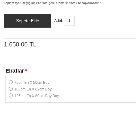
Toplam fiyat, seçtiğiniz ebatlara göre otomatik olarak hesaplanacaktır.
Sepete Ekle
Adet:
1.650,00 TL
Ebatlar
*
75cm En X 50cm Boy
100cm En X 62cm Boy
125cm En X 80cm Boy Boy