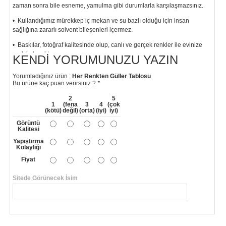
zaman sonra bile esneme, yamulma gibi durumlarla karşılaşmazsınız.
• Kullandığımız mürekkep iç mekan ve su bazlı olduğu için insan
sağlığına zararlı solvent bileşenleri içermez.
• Baskılar, fotoğraf kalitesinde olup, canlı ve gerçek renkler ile evinize
renk katacaktır.
KENDI YORUMUNUZU YAZIN
"
Yorumladığınız ürün :
Her Renkten Güller Tablosu
Bu ürüne kaç puan verirsiniz ?
*
2
5
1
(fena
3
4
(çok
(kötü)
değil)
(orta)
(iyi)
iyi)
Görüntü
Kalitesi
Yapıştırma
Kolaylığı
Fiyat
Sitede Görünecek İsim
*
Yorumunuzun Başlığı
*