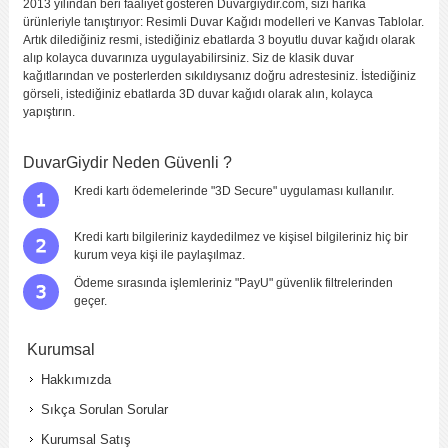
2013 yılından beri faaliyet gösteren Duvargiydir.com, sizi harika
ürünleriyle tanıştırıyor: Resimli Duvar Kağıdı modelleri ve Kanvas Tablolar.
Artık dilediğiniz resmi, istediğiniz ebatlarda 3 boyutlu duvar kağıdı olarak
alıp kolayca duvarınıza uygulayabilirsiniz. Siz de klasik duvar
kağıtlarından ve posterlerden sıkıldıysanız doğru adrestesiniz. İstediğiniz
görseli, istediğiniz ebatlarda 3D duvar kağıdı olarak alın, kolayca
yapıştırın.
DuvarGiydir Neden Güvenli ?
Kredi kartı ödemelerinde "3D Secure" uygulaması kullanılır.
Kredi kartı bilgileriniz kaydedilmez ve kişisel bilgileriniz hiç bir
kurum veya kişi ile paylaşılmaz.
Ödeme sırasında işlemleriniz "PayU" güvenlik filtrelerinden
geçer.
Kurumsal
Hakkımızda
Sıkça Sorulan Sorular
Kurumsal Satış