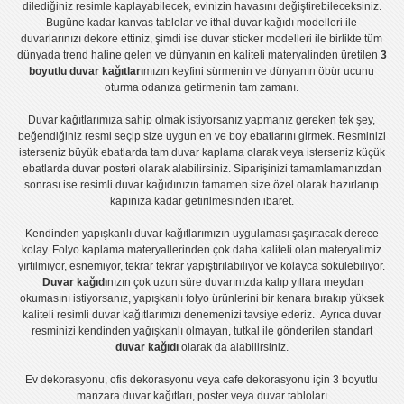
dilediğiniz resimle kaplayabilecek, evinizin havasını değiştirebileceksiniz.
Bugüne kadar
kanvas tablo
lar ve
ithal duvar kağıdı modelleri
ile
duvarlarınızı dekore ettiniz, şimdi ise
duvar sticker
modelleri ile birlikte tüm
dünyada trend haline gelen ve dünyanın en kaliteli materyalinden üretilen
3
boyutlu duvar kağıtları
mızın keyfini sürmenin ve dünyanın öbür ucunu
oturma odanıza getirmenin tam zamanı.
Duvar kağıtlarımıza sahip olmak istiyorsanız
yapmanız gereken tek şey,
beğendiğiniz resmi seçip size uygun en ve boy ebatlarını girmek. Resminizi
isterseniz büyük ebatlarda tam
duvar kaplama
olarak veya isterseniz küçük
ebatlarda
duvar posteri
olarak alabilirsiniz. Siparişinizi tamamlamanızdan
sonrası ise
resimli duvar kağıdı
nızın tamamen size özel olarak hazırlanıp
kapınıza kadar getirilmesinden ibaret.
Kendinden yapışkanlı
duvar kağıtlarımızın uygulaması
şaşırtacak derece
kolay.
Folyo kaplama
materyallerinden çok daha kaliteli olan
materyalimiz
yırtılmıyor, esnemiyor, tekrar tekrar yapıştırılabiliyor ve kolayca sökülebiliyor.
Duvar kağıdı
nızın çok uzun süre duvarınızda kalıp yıllara meydan
okumasını istiyorsanız,
yapışkanlı folyo
ürünlerini bir kenara bırakıp yüksek
kaliteli
resimli duvar kağıtlarımız
ı denemenizi tavsiye ederiz. Ayrıca duvar
resminizi kendinden yağışkanlı olmayan, tutkal ile gönderilen standart
duvar kağıdı
olarak da alabilirsiniz.
Ev dekorasyonu
,
ofis dekorasyonu
veya
cafe dekorasyonu
için
3 boyutlu
manzara duvar kağıtları
,
poster
veya
duvar tabloları