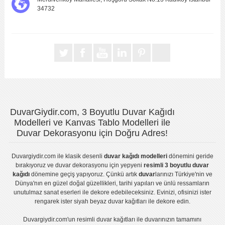
34732
DuvarGiydir.com, 3 Boyutlu Duvar Kağıdı
Modelleri ve Kanvas Tablo Modelleri ile
Duvar Dekorasyonu için Doğru Adres!
Duvargiydir.com
ile klasik desenli
duvar kağıdı modelleri
dönemini geride
bırakıyoruz ve
duvar dekorasyonu
için yepyeni
resimli 3 boyutlu duvar
kağıdı
dönemine geçiş yapıyoruz. Çünkü artık
duvar
larınızı Türkiye'nin ve
Dünya'nın en güzel doğal güzellikleri, tarihi yapıları ve ünlü ressamların
unutulmaz sanat eserleri ile dekore edebileceksiniz. Evinizi, ofisinizi ister
rengarek ister
siyah beyaz duvar kağıtları
ile dekore edin.
Duvargiydir.com'un
resimli duvar kağıtları
ile duvarınızın tamamını