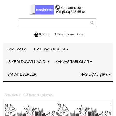
0,00 TL
Sipariş İzleme
Giriş
ANA SAYFA
EV DUVAR KAĞIDI
İŞ YERİ DUVAR KAĞIDI
KANVAS TABLOLAR
SANAT ESERLERI
NASIL ÇALIŞIR?
Ana Sayfa
»
Gül Tasarımı Çalışması