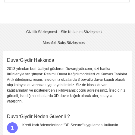
Yorum
*
Gizlilik Sözleşmesi
Site Kullanım Sözleşmesi
Mesafeli Satış Sözleşmesi
DuvarGiydir Hakkında
2013 yılından beri faaliyet gösteren Duvargiydir.com, sizi harika
Yorumu Gönder
ürünleriyle tanıştırıyor: Resimli Duvar Kağıdı modelleri ve Kanvas Tablolar.
Artık dilediğiniz resmi, istediğiniz ebatlarda 3 boyutlu duvar kağıdı olarak
alıp kolayca duvarınıza uygulayabilirsiniz. Siz de klasik duvar
kağıtlarından ve posterlerden sıkıldıysanız doğru adrestesiniz. İstediğiniz
görseli, istediğiniz ebatlarda 3D duvar kağıdı olarak alın, kolayca
yapıştırın.
DuvarGiydir Neden Güvenli ?
Kredi kartı ödemelerinde "3D Secure" uygulaması kullanılır.