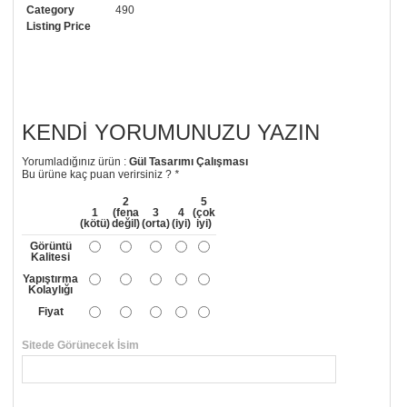
Category
490
Listing Price
KENDI YORUMUNUZU YAZIN
Yorumladığınız ürün :
Gül Tasarımı Çalışması
Bu ürüne kaç puan verirsiniz ?
*
2
5
1
(fena
3
4
(çok
(kötü)
değil)
(orta)
(iyi)
iyi)
Görüntü
Kalitesi
Yapıştırma
Kolaylığı
Fiyat
Sitede Görünecek İsim
*
Yorumunuzun Başlığı
*