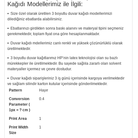
Kağıdı Modellerimiz ile İlgili:
• Size özel olarak üretilen 3 boyutlu duvar kağıdı modellerimizi
dilediğiniz ebatlarda alabilirsiniz.
• Ebatlarınızı girdikten sonra baskı alanını ve materyal tipini seçmeniz
gerekmektedir, toplam fiyat ona göre hesaplanmaktadır.
• Duvar kağıdı mdellerimiz canlı renkli ve yüksek çözünürlüklü olarak
üretilmektedir.
• 3 boyutlu duvar kağıtlarımız HP’nin latex teknolojisi olan su bazlı
mürekkepler ile üretilmektedir. Bu sayede sağlıla zararlı olan solvent
materyaller içermez ve çevre dostudur.
• Duvar kağıdı siparişleriniz 3 iş günü içerisinde kargoya verilmektedir
ve sağlam silindir karton kutular içerisinde gönderilmektedir.
Pattern
Hayır
• Tutkalınız, siparişiniz ile birlikte ücretsiz olarak gönderilecektir.
Uygulaması standart duvar kağıdı ile aynıdır. Siparişiniz ile birlikte
Conversion
0.4
uygulama kılavuzu da gönderilecektir.
Parameter (
1px = ? cm )
• Resimli duvar kağıdı modelinizi siyah beyaz renklerde istiyorsanız bizi
Print Area
1
arayıp talebinizi iletebilirsiniz.
Print Width
1
• Görselde düzenleme yaptırmak istiyorsanız yine bize telefon
Size
numaramızdan ulaşabilirsiniz.