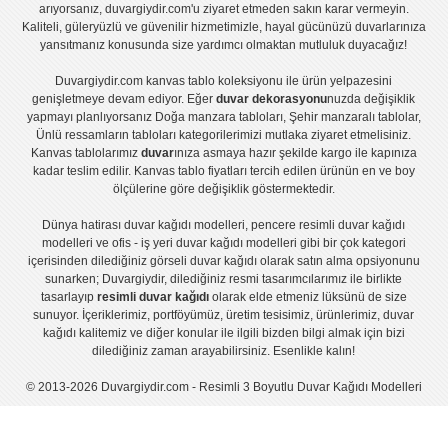
arıyorsanız, duvargiydir.com'u ziyaret etmeden sakın karar vermeyin.
Kaliteli, güleryüzlü ve güvenilir hizmetimizle, hayal gücünüzü duvarlarınıza
yansıtmanız konusunda size yardımcı olmaktan mutluluk duyacağız!
Duvargiydir.com
kanvas tablo
koleksiyonu ile ürün yelpazesini
genişletmeye devam ediyor. Eğer
duvar dekorasyonu
nuzda değişiklik
yapmayı planlıyorsanız
Doğa manzara tabloları
,
Şehir manzaralı tablolar
,
Ünlü ressamların tabloları
kategorilerimizi mutlaka ziyaret etmelisiniz.
Kanvas tablolar
ımız
duvar
ınıza asmaya hazır şekilde kargo ile kapınıza
kadar teslim edilir.
Kanvas tablo fiyatları
tercih edilen ürünün en ve boy
ölçülerine göre değişiklik göstermektedir.
Dünya hatirası duvar kağıdı modelleri
,
pencere resimli duvar kağıdı
modelleri
ve
ofis - iş yeri duvar kağıdı modelleri
gibi bir çok kategori
içerisinden dilediğiniz görseli duvar kağıdı olarak satın alma opsiyonunu
sunarken; Duvargiydir, dilediğiniz resmi tasarımcılarımız ile birlikte
tasarlayıp
resimli duvar kağıdı
olarak elde etmeniz lüksünü de size
sunuyor. İçeriklerimiz, portföyümüz, üretim tesisimiz, ürünlerimiz, duvar
kağıdı kalitemiz ve diğer konular ile ilgili bizden bilgi almak için bizi
dilediğiniz zaman arayabilirsiniz. Esenlikle kalın!
© 2013-2026 Duvargiydir.com - Resimli 3 Boyutlu Duvar Kağıdı Modelleri