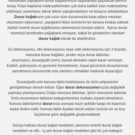
Kendinden yapışkanlı
duvar kağıtlarımızın uygulaması
şaşırtacak derece
kolay.
Folyo kaplama
materyallerinden çok daha kaliteli olan
materyalimiz
yırtılmıyor, esnemiyor, tekrar tekrar yapıştırılabiliyor ve kolayca sökülebiliyor.
Duvar kağıdı
nızın çok uzun süre duvarınızda kalıp yıllara meydan
okumasını istiyorsanız,
yapışkanlı folyo
ürünlerini bir kenara bırakıp yüksek
kaliteli
resimli duvar kağıtlarımız
ı denemenizi tavsiye ederiz. Ayrıca duvar
resminizi kendinden yağışkanlı olmayan, tutkal ile gönderilen standart
duvar kağıdı
olarak da alabilirsiniz.
Ev dekorasyonu
,
ofis dekorasyonu
veya
cafe dekorasyonu
için
3 boyutlu
manzara duvar kağıtları
,
poster
veya
duvar tabloları
arıyorsanız, duvargiydir.com'u ziyaret etmeden sakın karar vermeyin.
Kaliteli, güleryüzlü ve güvenilir hizmetimizle, hayal gücünüzü duvarlarınıza
yansıtmanız konusunda size yardımcı olmaktan mutluluk duyacağız!
Duvargiydir.com
kanvas tablo
koleksiyonu ile ürün yelpazesini
genişletmeye devam ediyor. Eğer
duvar dekorasyonu
nuzda değişiklik
yapmayı planlıyorsanız
Doğa manzara tabloları
,
Şehir manzaralı tablolar
,
Ünlü ressamların tabloları
kategorilerimizi mutlaka ziyaret etmelisiniz.
Kanvas tablolar
ımız
duvar
ınıza asmaya hazır şekilde kargo ile kapınıza
kadar teslim edilir.
Kanvas tablo fiyatları
tercih edilen ürünün en ve boy
ölçülerine göre değişiklik göstermektedir.
Dünya hatirası duvar kağıdı modelleri
,
pencere resimli duvar kağıdı
modelleri
ve
ofis - iş yeri duvar kağıdı modelleri
gibi bir çok kategori