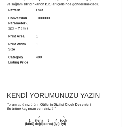
ve sağlam silindir karton kutular içerisinde gönderilmektedir.
Pattern
Evet
• Tutkalınız, siparişiniz ile birlikte ücretsiz olarak gönderilecektir.
Uygulaması standart duvar kağıdı ile aynıdır. Siparişiniz ile birlikte
Conversion
1000000
uygulama kılavuzu da gönderilecektir.
Parameter (
1px = ? cm )
• Resimli duvar kağıdı modelinizi siyah beyaz renklerde istiyorsanız bizi
Print Area
1
arayıp talebinizi iletebilirsiniz.
Print Width
1
• Görselde düzenleme yaptırmak istiyorsanız yine bize telefon
Size
numaramızdan ulaşabilirsiniz.
Category
490
Listing Price
KENDI YORUMUNUZU YAZIN
Yorumladığınız ürün :
Güllerin Dizilişi Çiçek Desenleri
Bu ürüne kaç puan verirsiniz ?
*
2
5
1
(fena
3
4
(çok
(kötü)
değil)
(orta)
(iyi)
iyi)