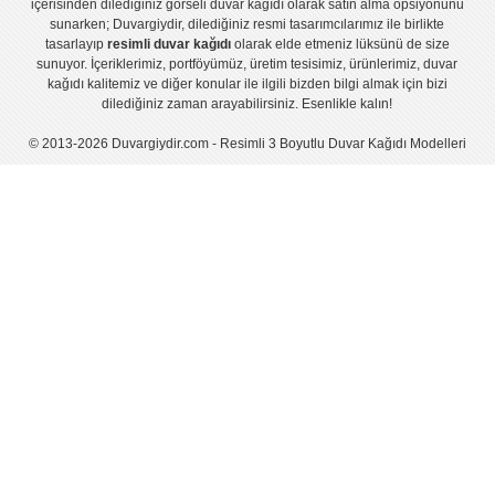
içerisinden dilediğiniz görseli duvar kağıdı olarak satın alma opsiyonunu
sunarken; Duvargiydir, dilediğiniz resmi tasarımcılarımız ile birlikte
tasarlayıp
resimli duvar kağıdı
olarak elde etmeniz lüksünü de size
sunuyor. İçeriklerimiz, portföyümüz, üretim tesisimiz, ürünlerimiz, duvar
kağıdı kalitemiz ve diğer konular ile ilgili bizden bilgi almak için bizi
dilediğiniz zaman arayabilirsiniz. Esenlikle kalın!
© 2013-2026 Duvargiydir.com - Resimli 3 Boyutlu Duvar Kağıdı Modelleri