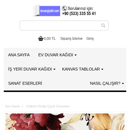
0,00 TL
Sipariş İzleme
Giriş
ANA SAYFA
EV DUVAR KAĞIDI
İŞ YERİ DUVAR KAĞIDI
KANVAS TABLOLAR
SANAT ESERLERI
NASIL ÇALIŞIR?
Ana Sayfa
»
Güllerin Dizilişi Çiçek Desenleri