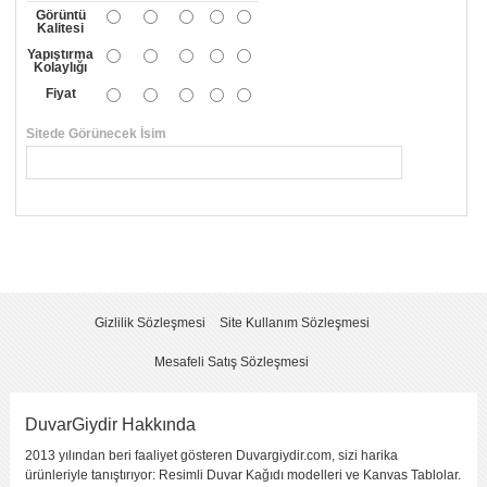
Görüntü
Kalitesi
Yapıştırma
Kolaylığı
Fiyat
Sitede Görünecek İsim
*
Yorumunuzun Başlığı
*
Yorum
*
Gizlilik Sözleşmesi
Site Kullanım Sözleşmesi
Mesafeli Satış Sözleşmesi
DuvarGiydir Hakkında
2013 yılından beri faaliyet gösteren Duvargiydir.com, sizi harika
Yorumu Gönder
ürünleriyle tanıştırıyor: Resimli Duvar Kağıdı modelleri ve Kanvas Tablolar.