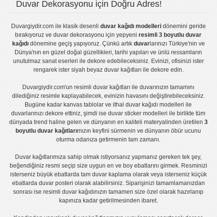
Duvar Dekorasyonu için Doğru Adres!
Duvargiydir.com
ile klasik desenli
duvar kağıdı modelleri
dönemini geride
bırakıyoruz ve
duvar dekorasyonu
için yepyeni
resimli 3 boyutlu duvar
kağıdı
dönemine geçiş yapıyoruz. Çünkü artık
duvar
larınızı Türkiye'nin ve
Dünya'nın en güzel doğal güzellikleri, tarihi yapıları ve ünlü ressamların
unutulmaz sanat eserleri ile dekore edebileceksiniz. Evinizi, ofisinizi ister
rengarek ister
siyah beyaz duvar kağıtları
ile dekore edin.
Duvargiydir.com'un
resimli duvar kağıtları
ile duvarınızın tamamını
dilediğiniz resimle kaplayabilecek, evinizin havasını değiştirebileceksiniz.
Bugüne kadar
kanvas tablo
lar ve
ithal duvar kağıdı modelleri
ile
duvarlarınızı dekore ettiniz, şimdi ise
duvar sticker
modelleri ile birlikte tüm
dünyada trend haline gelen ve dünyanın en kaliteli materyalinden üretilen
3
boyutlu duvar kağıtları
mızın keyfini sürmenin ve dünyanın öbür ucunu
oturma odanıza getirmenin tam zamanı.
Duvar kağıtlarımıza sahip olmak istiyorsanız
yapmanız gereken tek şey,
beğendiğiniz resmi seçip size uygun en ve boy ebatlarını girmek. Resminizi
isterseniz büyük ebatlarda tam
duvar kaplama
olarak veya isterseniz küçük
ebatlarda
duvar posteri
olarak alabilirsiniz. Siparişinizi tamamlamanızdan
sonrası ise
resimli duvar kağıdı
nızın tamamen size özel olarak hazırlanıp
kapınıza kadar getirilmesinden ibaret.