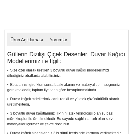
Ürün Açıklaması
Yorumlar
Güllerin Dizilişi Çiçek Desenleri Duvar Kağıdı
Modellerimiz ile İlgili:
• Size özel olarak üretilen 3 boyutlu duvar kağıdı modellerimizi
dilediğiniz ebatlarda alabilirsiniz.
• Ebatlarınızı girdikten sonra baskı alanını ve materyal tipini seçmeniz
gerekmektedir, toplam fiyat ona göre hesaplanmaktadır.
• Duvar kağıdı mdellerimiz canlı renkli ve yüksek çözünürlüklü olarak
üretilmektedir.
• 3 boyutlu duvar kağıtlarımız HP’nin latex teknolojisi olan su bazlı
mürekkepler ile üretilmektedir. Bu sayede sağlıla zararlı olan solvent
materyaller içermez ve çevre dostudur.
• Duvar kağıdı siparişleriniz 3 iş günü içerisinde kargoya verilmektedir