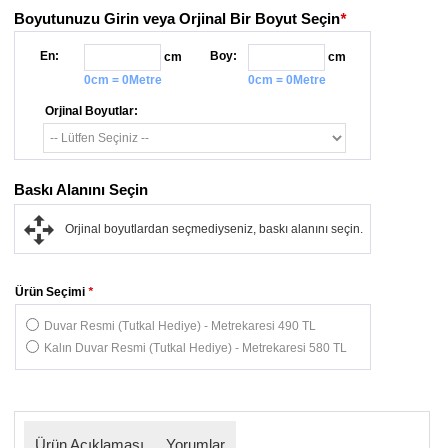
Boyutunuzu Girin veya Orjinal Bir Boyut Seçin
*
En:
Boy:
cm
cm
0cm = 0Metre
0cm = 0Metre
Orjinal Boyutlar:
Baskı Alanını Seçin
Orjinal boyutlardan seçmediyseniz, baskı alanını seçin.
Ürün Seçimi
*
Duvar Resmi (Tutkal Hediye) - Metrekaresi 490 TL
Kalın Duvar Resmi (Tutkal Hediye) - Metrekaresi 580 TL
Ürün Açıklaması
Yorumlar