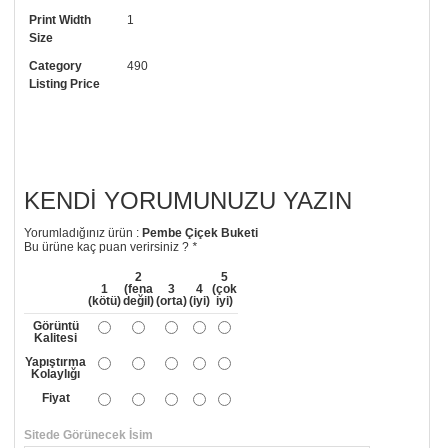
Print Width
1
• Görselde düzenleme yaptırmak istiyorsanız yine bize telefon
Size
numaramızdan ulaşabilirsiniz.
Category
490
Listing Price
KENDI YORUMUNUZU YAZIN
Yorumladığınız ürün :
Pembe Çiçek Buketi
Bu ürüne kaç puan verirsiniz ?
*
2
5
1
(fena
3
4
(çok
(kötü)
değil)
(orta)
(iyi)
iyi)
Görüntü
Kalitesi
Yapıştırma
Kolaylığı
Fiyat
Sitede Görünecek İsim
*