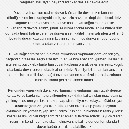
rengarek ister
siyah beyaz duvar kağıtları
ile dekore edin.
Duvargiydir.com'un
resimli duvar kağıtları
ile duvarınızın tamamını
dilediğiniz resimle kaplayabilecek, evinizin havasını değiştirebileceksiniz.
Bugüne kadar
kanvas tablo
lar ve
ithal duvar kağıdı modelleri
ile
duvarlarınızı dekore ettiniz, şimdi ise
duvar sticker
modelleri ile birlikte tüm
dünyada trend haline gelen ve dünyanın en kaliteli materyalinden üretilen
3
boyutlu duvar kağıtları
mızın keyfini sürmenin ve dünyanın öbür ucunu
oturma odanıza getirmenin tam zamanı.
Duvar kağıtlarımıza sahip olmak istiyorsanız
yapmanız gereken tek şey,
beğendiğiniz resmi seçip size uygun en ve boy ebatlarını girmek. Resminizi
isterseniz büyük ebatlarda tam
duvar kaplama
olarak veya isterseniz küçük
ebatlarda
duvar posteri
olarak alabilirsiniz. Siparişinizi tamamlamanızdan
sonrası ise
resimli duvar kağıdı
nızın tamamen size özel olarak hazırlanıp
kapınıza kadar getirilmesinden ibaret.
Kendinden yapışkanlı
duvar kağıtlarımızın uygulaması
şaşırtacak derece
kolay.
Folyo kaplama
materyallerinden çok daha kaliteli olan
materyalimiz
yırtılmıyor, esnemiyor, tekrar tekrar yapıştırılabiliyor ve kolayca sökülebiliyor.
Duvar kağıdı
nızın çok uzun süre duvarınızda kalıp yıllara meydan
okumasını istiyorsanız,
yapışkanlı folyo
ürünlerini bir kenara bırakıp yüksek
kaliteli
resimli duvar kağıtlarımız
ı denemenizi tavsiye ederiz. Ayrıca duvar
resminizi kendinden yağışkanlı olmayan, tutkal ile gönderilen standart
duvar kağıdı
olarak da alabilirsiniz.