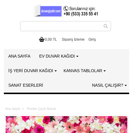
0,00 TL
Sipariş İzleme
Giriş
ANA SAYFA
EV DUVAR KAĞIDI
İŞ YERİ DUVAR KAĞIDI
KANVAS TABLOLAR
SANAT ESERLERI
NASIL ÇALIŞIR?
Ana Sayfa
»
Pembe Çiçek Buketi