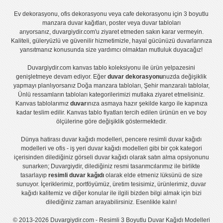
Ev dekorasyonu
,
ofis dekorasyonu
veya
cafe dekorasyonu
için
3 boyutlu
manzara duvar kağıtları
,
poster
veya
duvar tabloları
arıyorsanız, duvargiydir.com'u ziyaret etmeden sakın karar vermeyin.
Kaliteli, güleryüzlü ve güvenilir hizmetimizle, hayal gücünüzü duvarlarınıza
yansıtmanız konusunda size yardımcı olmaktan mutluluk duyacağız!
Duvargiydir.com
kanvas tablo
koleksiyonu ile ürün yelpazesini
genişletmeye devam ediyor. Eğer
duvar dekorasyonu
nuzda değişiklik
yapmayı planlıyorsanız
Doğa manzara tabloları
,
Şehir manzaralı tablolar
,
Ünlü ressamların tabloları
kategorilerimizi mutlaka ziyaret etmelisiniz.
Kanvas tablolar
ımız
duvar
ınıza asmaya hazır şekilde kargo ile kapınıza
kadar teslim edilir.
Kanvas tablo fiyatları
tercih edilen ürünün en ve boy
ölçülerine göre değişiklik göstermektedir.
Dünya hatirası duvar kağıdı modelleri
,
pencere resimli duvar kağıdı
modelleri
ve
ofis - iş yeri duvar kağıdı modelleri
gibi bir çok kategori
içerisinden dilediğiniz görseli duvar kağıdı olarak satın alma opsiyonunu
sunarken; Duvargiydir, dilediğiniz resmi tasarımcılarımız ile birlikte
tasarlayıp
resimli duvar kağıdı
olarak elde etmeniz lüksünü de size
sunuyor. İçeriklerimiz, portföyümüz, üretim tesisimiz, ürünlerimiz, duvar
kağıdı kalitemiz ve diğer konular ile ilgili bizden bilgi almak için bizi
dilediğiniz zaman arayabilirsiniz. Esenlikle kalın!
© 2013-2026 Duvargiydir.com - Resimli 3 Boyutlu Duvar Kağıdı Modelleri