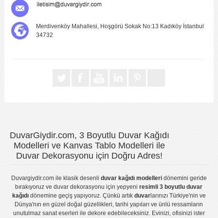
Merdivenköy Mahallesi, Hoşgörü Sokak No:13 Kadıköy İstanbul
34732
DuvarGiydir.com, 3 Boyutlu Duvar Kağıdı
Modelleri ve Kanvas Tablo Modelleri ile
Duvar Dekorasyonu için Doğru Adres!
Duvargiydir.com
ile klasik desenli
duvar kağıdı modelleri
dönemini geride
bırakıyoruz ve
duvar dekorasyonu
için yepyeni
resimli 3 boyutlu duvar
kağıdı
dönemine geçiş yapıyoruz. Çünkü artık
duvar
larınızı Türkiye'nin ve
Dünya'nın en güzel doğal güzellikleri, tarihi yapıları ve ünlü ressamların
unutulmaz sanat eserleri ile dekore edebileceksiniz. Evinizi, ofisinizi ister