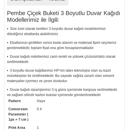
Pembe Çiçek Buketi 3 Boyutlu Duvar Kağıdı
Modellerimiz ile İlgili:
• Size özel olarak üretilen 3 boyutlu duvar kağıdı modellerimizi
dilediğiniz ebatlarda alabilirsiniz.
• Ebatlarınızı girdikten sonra baskı alanını ve materyal tipini seçmeniz
gerekmektedir, toplam fiyat ona göre hesaplanmaktadır.
• Duvar kağıdı mdellerimiz canlı renkli ve yüksek çözünürlüklü olarak
üretilmektedir.
• 3 boyutlu duvar kağıtlarımız HP’nin latex teknolojisi olan su bazlı
mürekkepler ile üretilmektedir. Bu sayede sağlıla zararlı olan solvent
materyaller içermez ve çevre dostudur.
• Duvar kağıdı siparişleriniz 3 iş günü içerisinde kargoya verilmektedir
ve sağlam silindir karton kutular içerisinde gönderilmektedir.
Pattern
Hayır
• Tutkalınız, siparişiniz ile birlikte ücretsiz olarak gönderilecektir.
Uygulaması standart duvar kağıdı ile aynıdır. Siparişiniz ile birlikte
Conversion
0.4
uygulama kılavuzu da gönderilecektir.
Parameter (
1px = ? cm )
• Resimli duvar kağıdı modelinizi siyah beyaz renklerde istiyorsanız bizi
Print Area
1
arayıp talebinizi iletebilirsiniz.