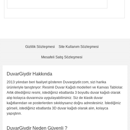
Yorumunuzun Başlığı
*
Yorum
*
Gizlilik Sözleşmesi
Site Kullanım Sözleşmesi
Mesafeli Satış Sözleşmesi
DuvarGiydir Hakkında
2013 yılından beri faaliyet gösteren Duvargiydir.com, sizi harika
Yorumu Gönder
ürünleriyle tanıştırıyor: Resimli Duvar Kağıdı modelleri ve Kanvas Tablolar.
Artık dilediğiniz resmi, istediğiniz ebatlarda 3 boyutlu duvar kağıdı olarak
alıp kolayca duvarınıza uygulayabilirsiniz. Siz de klasik duvar
kağıtlarından ve posterlerden sıkıldıysanız doğru adrestesiniz. İstediğiniz
görseli, istediğiniz ebatlarda 3D duvar kağıdı olarak alın, kolayca
yapıştırın.
DuvarGiydir Neden Güvenli ?