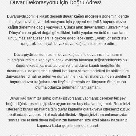
Duvar Dekorasyonu için Doğru Adres!
Duvargiydir.com
ile klasik desenli
duvar kağıdı modelleri
dönemini geride
bırakıyoruz ve
duvar dekorasyonu
için yepyeni
resimli 3 boyutlu duvar
kağıdı
dönemine geçiş yapıyoruz. Çünkü artık
duvar
larınızı Türkiye'nin ve
Dünya'nın en güzel doğal güzellikleri, tarihi yapıları ve ünlü ressamların
unutulmaz sanat eserleri ile dekore edebileceksiniz. Evinizi, ofisinizi ister
rengarek ister
siyah beyaz duvar kağıtları
ile dekore edin.
Duvargiydir.com'un
resimli duvar kağıtları
ile duvarınızın tamamını
dilediğiniz resimle kaplayabilecek, evinizin havasını değiştirebileceksiniz.
Bugüne kadar
kanvas tablo
lar ve
ithal duvar kağıdı modelleri
ile
duvarlarınızı dekore ettiniz, şimdi ise
duvar sticker
modelleri ile birlikte tüm
dünyada trend haline gelen ve dünyanın en kaliteli materyalinden üretilen
3
boyutlu duvar kağıtları
mızın keyfini sürmenin ve dünyanın öbür ucunu
oturma odanıza getirmenin tam zamanı.
Duvar kağıtlarımıza sahip olmak istiyorsanız
yapmanız gereken tek şey,
beğendiğiniz resmi seçip size uygun en ve boy ebatlarını girmek. Resminizi
isterseniz büyük ebatlarda tam
duvar kaplama
olarak veya isterseniz küçük
ebatlarda
duvar posteri
olarak alabilirsiniz. Siparişinizi tamamlamanızdan
sonrası ise
resimli duvar kağıdı
nızın tamamen size özel olarak hazırlanıp
kapınıza kadar getirilmesinden ibaret.