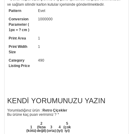
ve sağlam silindir karton kutular içerisinde gönderilmektedir.
Pattern
Evet
• Tutkalınız, siparişiniz ile birlikte ücretsiz olarak gönderilecektir.
Uygulaması standart duvar kağıdı ile aynıdır. Siparişiniz ile birlikte
Conversion
1000000
uygulama kılavuzu da gönderilecektir.
Parameter (
1px = ? cm )
• Resimli duvar kağıdı modelinizi siyah beyaz renklerde istiyorsanız bizi
Print Area
1
arayıp talebinizi iletebilirsiniz.
Print Width
1
• Görselde düzenleme yaptırmak istiyorsanız yine bize telefon
Size
numaramızdan ulaşabilirsiniz.
Category
490
Listing Price
KENDI YORUMUNUZU YAZIN
Yorumladığınız ürün :
Retro Çiçekler
Bu ürüne kaç puan verirsiniz ?
*
2
5
1
(fena
3
4
(çok
(kötü)
değil)
(orta)
(iyi)
iyi)