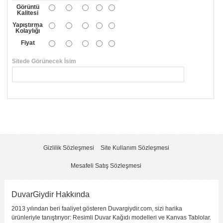
Görüntü
Kalitesi
Yapıştırma
Kolaylığı
Fiyat
Sitede Görünecek İsim
*
Yorumunuzun Başlığı
*
Yorum
*
Gizlilik Sözleşmesi
Site Kullanım Sözleşmesi
Mesafeli Satış Sözleşmesi
DuvarGiydir Hakkında
2013 yılından beri faaliyet gösteren Duvargiydir.com, sizi harika
Yorumu Gönder
ürünleriyle tanıştırıyor: Resimli Duvar Kağıdı modelleri ve Kanvas Tablolar.