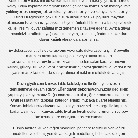
Kendinden yapışkanlı
duvar kağıtlarımızın uygulaması
şaşırtacak derece
kolay.
Folyo kaplama
materyallerinden çok daha kaliteli olan
materyalimiz
yırtılmıyor, esnemiyor, tekrar tekrar yapıştırılabiliyor ve kolayca sökülebiliyor.
Duvar kağıdı
nızın çok uzun süre duvarınızda kalıp yıllara meydan
okumasını istiyorsanız,
yapışkanlı folyo
ürünlerini bir kenara bırakıp yüksek
kaliteli
resimli duvar kağıtlarımız
ı denemenizi tavsiye ederiz. Ayrıca duvar
resminizi kendinden yağışkanlı olmayan, tutkal ile gönderilen standart
duvar kağıdı
olarak da alabilirsiniz.
Ev dekorasyonu
,
ofis dekorasyonu
veya
cafe dekorasyonu
için
3 boyutlu
manzara duvar kağıtları
,
poster
veya
duvar tabloları
arıyorsanız, duvargiydir.com'u ziyaret etmeden sakın karar vermeyin.
Kaliteli, güleryüzlü ve güvenilir hizmetimizle, hayal gücünüzü duvarlarınıza
yansıtmanız konusunda size yardımcı olmaktan mutluluk duyacağız!
Duvargiydir.com
kanvas tablo
koleksiyonu ile ürün yelpazesini
genişletmeye devam ediyor. Eğer
duvar dekorasyonu
nuzda değişiklik
yapmayı planlıyorsanız
Doğa manzara tabloları
,
Şehir manzaralı tablolar
,
Ünlü ressamların tabloları
kategorilerimizi mutlaka ziyaret etmelisiniz.
Kanvas tablolar
ımız
duvar
ınıza asmaya hazır şekilde kargo ile kapınıza
kadar teslim edilir.
Kanvas tablo fiyatları
tercih edilen ürünün en ve boy
ölçülerine göre değişiklik göstermektedir.
Dünya hatirası duvar kağıdı modelleri
,
pencere resimli duvar kağıdı
modelleri
ve
ofis - iş yeri duvar kağıdı modelleri
gibi bir çok kategori