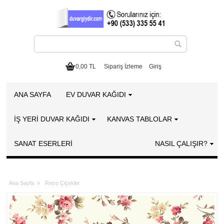
0,00 TL
Sipariş İzleme
Giriş
ANA SAYFA
EV DUVAR KAĞIDI
İŞ YERİ DUVAR KAĞIDI
KANVAS TABLOLAR
SANAT ESERLERI
NASIL ÇALIŞIR?
Ana Sayfa
»
Retro Çiçekler