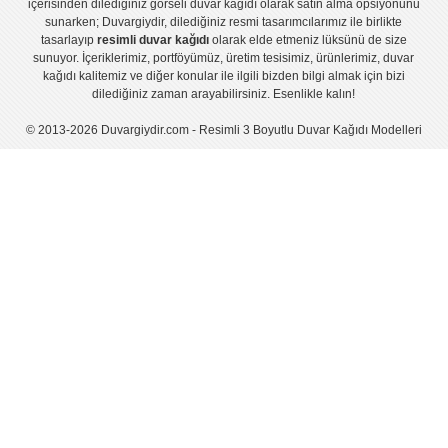
içerisinden dilediğiniz görseli duvar kağıdı olarak satın alma opsiyonunu
sunarken; Duvargiydir, dilediğiniz resmi tasarımcılarımız ile birlikte
tasarlayıp
resimli duvar kağıdı
olarak elde etmeniz lüksünü de size
sunuyor. İçeriklerimiz, portföyümüz, üretim tesisimiz, ürünlerimiz, duvar
kağıdı kalitemiz ve diğer konular ile ilgili bizden bilgi almak için bizi
dilediğiniz zaman arayabilirsiniz. Esenlikle kalın!
© 2013-2026 Duvargiydir.com - Resimli 3 Boyutlu Duvar Kağıdı Modelleri