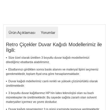
Ürün Açıklaması
Yorumlar
Retro Çiçekler Duvar Kağıdı Modellerimiz ile
İlgili:
• Size özel olarak üretilen 3 boyutlu duvar kağıdı modellerimizi
dilediğiniz ebatlarda alabilirsiniz.
• Ebatlarınızı girdikten sonra baskı alanını ve materyal tipini seçmeniz
gerekmektedir, toplam fiyat ona göre hesaplanmaktadır.
• Duvar kağıdı mdellerimiz canlı renkli ve yüksek çözünürlüklü olarak
üretilmektedir.
• 3 boyutlu duvar kağıtlarımız HP’nin latex teknolojisi olan su bazlı
mürekkepler ile üretilmektedir. Bu sayede sağlıla zararlı olan solvent
materyaller içermez ve çevre dostudur.
• Duvar kağıdı siparişleriniz 3 iş günü içerisinde kargoya verilmektedir