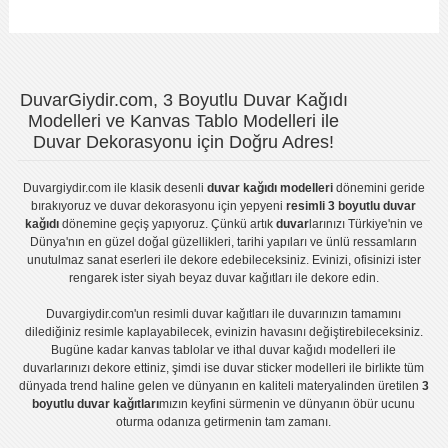
DuvarGiydir.com, 3 Boyutlu Duvar Kağıdı
Modelleri ve Kanvas Tablo Modelleri ile
Duvar Dekorasyonu için Doğru Adres!
Duvargiydir.com
ile klasik desenli
duvar kağıdı modelleri
dönemini geride
bırakıyoruz ve
duvar dekorasyonu
için yepyeni
resimli 3 boyutlu duvar
kağıdı
dönemine geçiş yapıyoruz. Çünkü artık
duvar
larınızı Türkiye'nin ve
Dünya'nın en güzel doğal güzellikleri, tarihi yapıları ve ünlü ressamların
unutulmaz sanat eserleri ile dekore edebileceksiniz. Evinizi, ofisinizi ister
rengarek ister
siyah beyaz duvar kağıtları
ile dekore edin.
Duvargiydir.com'un
resimli duvar kağıtları
ile duvarınızın tamamını
dilediğiniz resimle kaplayabilecek, evinizin havasını değiştirebileceksiniz.
Bugüne kadar
kanvas tablo
lar ve
ithal duvar kağıdı modelleri
ile
duvarlarınızı dekore ettiniz, şimdi ise
duvar sticker
modelleri ile birlikte tüm
dünyada trend haline gelen ve dünyanın en kaliteli materyalinden üretilen
3
boyutlu duvar kağıtları
mızın keyfini sürmenin ve dünyanın öbür ucunu
oturma odanıza getirmenin tam zamanı.