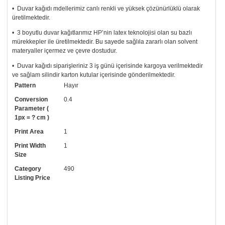
• Duvar kağıdı mdellerimiz canlı renkli ve yüksek çözünürlüklü olarak
üretilmektedir.
• 3 boyutlu duvar kağıtlarımız HP’nin latex teknolojisi olan su bazlı
mürekkepler ile üretilmektedir. Bu sayede sağlıla zararlı olan solvent
materyaller içermez ve çevre dostudur.
• Duvar kağıdı siparişleriniz 3 iş günü içerisinde kargoya verilmektedir
ve sağlam silindir karton kutular içerisinde gönderilmektedir.
Pattern
Hayır
• Tutkalınız, siparişiniz ile birlikte ücretsiz olarak gönderilecektir.
Uygulaması standart duvar kağıdı ile aynıdır. Siparişiniz ile birlikte
Conversion
0.4
uygulama kılavuzu da gönderilecektir.
Parameter (
1px = ? cm )
• Resimli duvar kağıdı modelinizi siyah beyaz renklerde istiyorsanız bizi
Print Area
1
arayıp talebinizi iletebilirsiniz.
Print Width
1
• Görselde düzenleme yaptırmak istiyorsanız yine bize telefon
Size
numaramızdan ulaşabilirsiniz.
Category
490
Listing Price