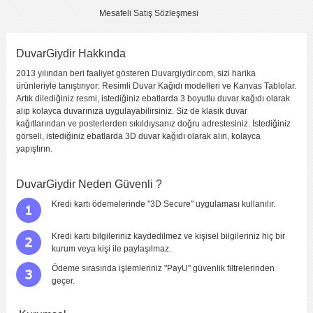
Mesafeli Satış Sözleşmesi
DuvarGiydir Hakkında
2013 yılından beri faaliyet gösteren Duvargiydir.com, sizi harika
Yorumu Gönder
ürünleriyle tanıştırıyor: Resimli Duvar Kağıdı modelleri ve Kanvas Tablolar.
Artık dilediğiniz resmi, istediğiniz ebatlarda 3 boyutlu duvar kağıdı olarak
alıp kolayca duvarınıza uygulayabilirsiniz. Siz de klasik duvar
kağıtlarından ve posterlerden sıkıldıysanız doğru adrestesiniz. İstediğiniz
görseli, istediğiniz ebatlarda 3D duvar kağıdı olarak alın, kolayca
yapıştırın.
DuvarGiydir Neden Güvenli ?
Kredi kartı ödemelerinde "3D Secure" uygulaması kullanılır.
Kredi kartı bilgileriniz kaydedilmez ve kişisel bilgileriniz hiç bir
kurum veya kişi ile paylaşılmaz.
Ödeme sırasında işlemleriniz "PayU" güvenlik filtrelerinden
geçer.