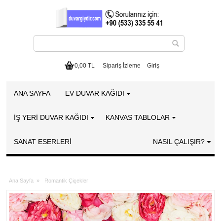
0,00 TL
Sipariş İzleme
Giriş
ANA SAYFA
EV DUVAR KAĞIDI
İŞ YERİ DUVAR KAĞIDI
KANVAS TABLOLAR
SANAT ESERLERI
NASIL ÇALIŞIR?
Ana Sayfa
»
Romantik Çiçekler