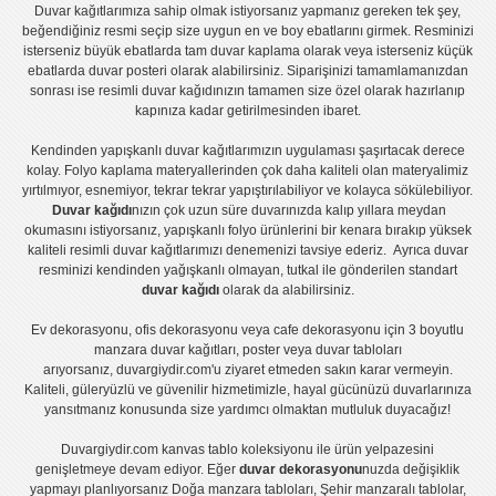
Duvar kağıtlarımıza sahip olmak istiyorsanız
yapmanız gereken tek şey,
beğendiğiniz resmi seçip size uygun en ve boy ebatlarını girmek. Resminizi
isterseniz büyük ebatlarda tam
duvar kaplama
olarak veya isterseniz küçük
ebatlarda
duvar posteri
olarak alabilirsiniz. Siparişinizi tamamlamanızdan
sonrası ise
resimli duvar kağıdı
nızın tamamen size özel olarak hazırlanıp
kapınıza kadar getirilmesinden ibaret.
Kendinden yapışkanlı
duvar kağıtlarımızın uygulaması
şaşırtacak derece
kolay.
Folyo kaplama
materyallerinden çok daha kaliteli olan
materyalimiz
yırtılmıyor, esnemiyor, tekrar tekrar yapıştırılabiliyor ve kolayca sökülebiliyor.
Duvar kağıdı
nızın çok uzun süre duvarınızda kalıp yıllara meydan
okumasını istiyorsanız,
yapışkanlı folyo
ürünlerini bir kenara bırakıp yüksek
kaliteli
resimli duvar kağıtlarımız
ı denemenizi tavsiye ederiz. Ayrıca duvar
resminizi kendinden yağışkanlı olmayan, tutkal ile gönderilen standart
duvar kağıdı
olarak da alabilirsiniz.
Ev dekorasyonu
,
ofis dekorasyonu
veya
cafe dekorasyonu
için
3 boyutlu
manzara duvar kağıtları
,
poster
veya
duvar tabloları
arıyorsanız, duvargiydir.com'u ziyaret etmeden sakın karar vermeyin.
Kaliteli, güleryüzlü ve güvenilir hizmetimizle, hayal gücünüzü duvarlarınıza
yansıtmanız konusunda size yardımcı olmaktan mutluluk duyacağız!
Duvargiydir.com
kanvas tablo
koleksiyonu ile ürün yelpazesini
genişletmeye devam ediyor. Eğer
duvar dekorasyonu
nuzda değişiklik
yapmayı planlıyorsanız
Doğa manzara tabloları
,
Şehir manzaralı tablolar
,