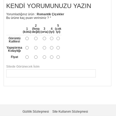
KENDI YORUMUNUZU YAZIN
Yorumladığınız ürün :
Romantik Çiçekler
Bu ürüne kaç puan verirsiniz ?
*
2
5
1
(fena
3
4
(çok
(kötü)
değil)
(orta)
(iyi)
iyi)
Görüntü
Kalitesi
Yapıştırma
Kolaylığı
Fiyat
Sitede Görünecek İsim
*
Yorumunuzun Başlığı
*
Yorum
*
Gizlilik Sözleşmesi
Site Kullanım Sözleşmesi