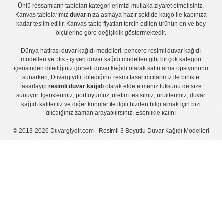
Ünlü ressamların tabloları
kategorilerimizi mutlaka ziyaret etmelisiniz.
Kanvas tablolar
ımız
duvar
ınıza asmaya hazır şekilde kargo ile kapınıza
kadar teslim edilir.
Kanvas tablo fiyatları
tercih edilen ürünün en ve boy
ölçülerine göre değişiklik göstermektedir.
Dünya hatirası duvar kağıdı modelleri
,
pencere resimli duvar kağıdı
modelleri
ve
ofis - iş yeri duvar kağıdı modelleri
gibi bir çok kategori
içerisinden dilediğiniz görseli duvar kağıdı olarak satın alma opsiyonunu
sunarken; Duvargiydir, dilediğiniz resmi tasarımcılarımız ile birlikte
tasarlayıp
resimli duvar kağıdı
olarak elde etmeniz lüksünü de size
sunuyor. İçeriklerimiz, portföyümüz, üretim tesisimiz, ürünlerimiz, duvar
kağıdı kalitemiz ve diğer konular ile ilgili bizden bilgi almak için bizi
dilediğiniz zaman arayabilirsiniz. Esenlikle kalın!
© 2013-2026 Duvargiydir.com - Resimli 3 Boyutlu Duvar Kağıdı Modelleri