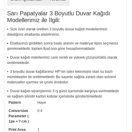
Sarı Papatyalar 3 Boyutlu Duvar Kağıdı
Modellerimiz ile İlgili:
• Size özel olarak üretilen 3 boyutlu duvar kağıdı modellerimizi
dilediğiniz ebatlarda alabilirsiniz.
• Ebatlarınızı girdikten sonra baskı alanını ve materyal tipini seçmeniz
gerekmektedir, toplam fiyat ona göre hesaplanmaktadır.
• Duvar kağıdı mdellerimiz canlı renkli ve yüksek çözünürlüklü olarak
üretilmektedir.
• 3 boyutlu duvar kağıtlarımız HP’nin latex teknolojisi olan su bazlı
mürekkepler ile üretilmektedir. Bu sayede sağlıla zararlı olan solvent
materyaller içermez ve çevre dostudur.
• Duvar kağıdı siparişleriniz 3 iş günü içerisinde kargoya verilmektedir
ve sağlam silindir karton kutular içerisinde gönderilmektedir.
Pattern
Hayır
• Tutkalınız, siparişiniz ile birlikte ücretsiz olarak gönderilecektir.
Uygulaması standart duvar kağıdı ile aynıdır. Siparişiniz ile birlikte
Conversion
0.4
uygulama kılavuzu da gönderilecektir.
Parameter (
1px = ? cm )
• Resimli duvar kağıdı modelinizi siyah beyaz renklerde istiyorsanız bizi
Print Area
1
arayıp talebinizi iletebilirsiniz.