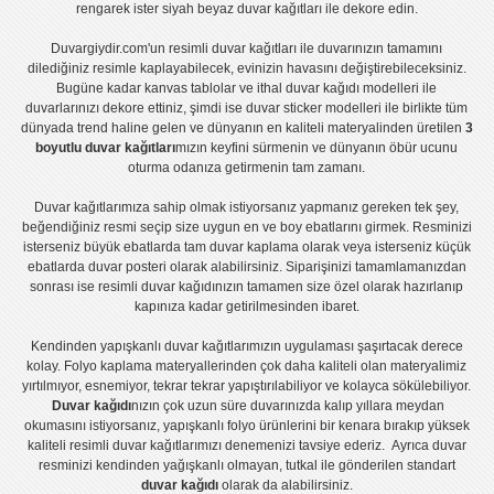
rengarek ister
siyah beyaz duvar kağıtları
ile dekore edin.
Duvargiydir.com'un
resimli duvar kağıtları
ile duvarınızın tamamını
dilediğiniz resimle kaplayabilecek, evinizin havasını değiştirebileceksiniz.
Bugüne kadar
kanvas tablo
lar ve
ithal duvar kağıdı modelleri
ile
duvarlarınızı dekore ettiniz, şimdi ise
duvar sticker
modelleri ile birlikte tüm
dünyada trend haline gelen ve dünyanın en kaliteli materyalinden üretilen
3
boyutlu duvar kağıtları
mızın keyfini sürmenin ve dünyanın öbür ucunu
oturma odanıza getirmenin tam zamanı.
Duvar kağıtlarımıza sahip olmak istiyorsanız
yapmanız gereken tek şey,
beğendiğiniz resmi seçip size uygun en ve boy ebatlarını girmek. Resminizi
isterseniz büyük ebatlarda tam
duvar kaplama
olarak veya isterseniz küçük
ebatlarda
duvar posteri
olarak alabilirsiniz. Siparişinizi tamamlamanızdan
sonrası ise
resimli duvar kağıdı
nızın tamamen size özel olarak hazırlanıp
kapınıza kadar getirilmesinden ibaret.
Kendinden yapışkanlı
duvar kağıtlarımızın uygulaması
şaşırtacak derece
kolay.
Folyo kaplama
materyallerinden çok daha kaliteli olan
materyalimiz
yırtılmıyor, esnemiyor, tekrar tekrar yapıştırılabiliyor ve kolayca sökülebiliyor.
Duvar kağıdı
nızın çok uzun süre duvarınızda kalıp yıllara meydan
okumasını istiyorsanız,
yapışkanlı folyo
ürünlerini bir kenara bırakıp yüksek
kaliteli
resimli duvar kağıtlarımız
ı denemenizi tavsiye ederiz. Ayrıca duvar
resminizi kendinden yağışkanlı olmayan, tutkal ile gönderilen standart
duvar kağıdı
olarak da alabilirsiniz.