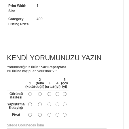
Print Width
1
• Görselde düzenleme yaptırmak istiyorsanız yine bize telefon
Size
numaramızdan ulaşabilirsiniz.
Category
490
Listing Price
KENDI YORUMUNUZU YAZIN
Yorumladığınız ürün :
Sarı Papatyalar
Bu ürüne kaç puan verirsiniz ?
*
2
5
1
(fena
3
4
(çok
(kötü)
değil)
(orta)
(iyi)
iyi)
Görüntü
Kalitesi
Yapıştırma
Kolaylığı
Fiyat
Sitede Görünecek İsim
*