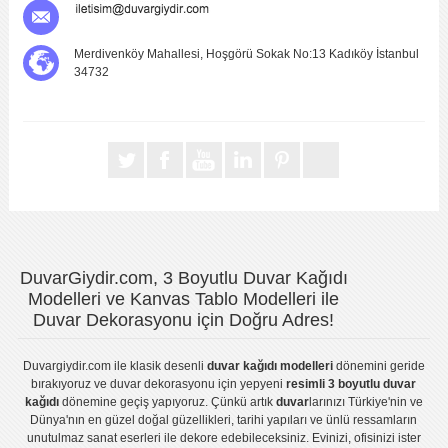
Merdivenköy Mahallesi, Hoşgörü Sokak No:13 Kadıköy İstanbul
34732
DuvarGiydir.com, 3 Boyutlu Duvar Kağıdı
Modelleri ve Kanvas Tablo Modelleri ile
Duvar Dekorasyonu için Doğru Adres!
Duvargiydir.com
ile klasik desenli
duvar kağıdı modelleri
dönemini geride
bırakıyoruz ve
duvar dekorasyonu
için yepyeni
resimli 3 boyutlu duvar
kağıdı
dönemine geçiş yapıyoruz. Çünkü artık
duvar
larınızı Türkiye'nin ve
Dünya'nın en güzel doğal güzellikleri, tarihi yapıları ve ünlü ressamların
unutulmaz sanat eserleri ile dekore edebileceksiniz. Evinizi, ofisinizi ister