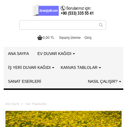
0,00 TL
Sipariş İzleme
Giriş
ANA SAYFA
EV DUVAR KAĞIDI
İŞ YERİ DUVAR KAĞIDI
KANVAS TABLOLAR
SANAT ESERLERI
NASIL ÇALIŞIR?
Ana Sayfa
»
Sarı Papatyalar