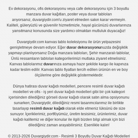
Ev dekorasyonu
,
ofis dekorasyonu
veya
cafe dekorasyonu
için
3 boyutlu
manzara duvar kağıtları
,
poster
veya
duvar tabloları
arıyorsanız, duvargiydir.com'u ziyaret etmeden sakın karar vermeyin.
Kaliteli, güleryüzlü ve güvenilir hizmetimizle, hayal gücünüzü duvarlarınıza
yansıtmanız konusunda size yardımcı olmaktan mutluluk duyacağız!
Duvargiydir.com
kanvas tablo
koleksiyonu ile ürün yelpazesini
genişletmeye devam ediyor. Eğer
duvar dekorasyonu
nuzda değişiklik
yapmayı planlıyorsanız
Doğa manzara tabloları
,
Şehir manzaralı tablolar
,
Ünlü ressamların tabloları
kategorilerimizi mutlaka ziyaret etmelisiniz.
Kanvas tablolar
ımız
duvar
ınıza asmaya hazır şekilde kargo ile kapınıza
kadar teslim edilir.
Kanvas tablo fiyatları
tercih edilen ürünün en ve boy
ölçülerine göre değişiklik göstermektedir.
Dünya hatirası duvar kağıdı modelleri
,
pencere resimli duvar kağıdı
modelleri
ve
ofis - iş yeri duvar kağıdı modelleri
gibi bir çok kategori
içerisinden dilediğiniz görseli duvar kağıdı olarak satın alma opsiyonunu
sunarken; Duvargiydir, dilediğiniz resmi tasarımcılarımız ile birlikte
tasarlayıp
resimli duvar kağıdı
olarak elde etmeniz lüksünü de size
sunuyor. İçeriklerimiz, portföyümüz, üretim tesisimiz, ürünlerimiz, duvar
kağıdı kalitemiz ve diğer konular ile ilgili bizden bilgi almak için bizi
dilediğiniz zaman arayabilirsiniz. Esenlikle kalın!
© 2013-2026 Duvargiydir.com - Resimli 3 Boyutlu Duvar Kağıdı Modelleri