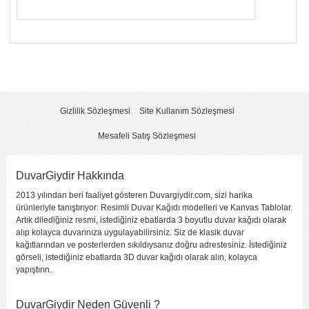
Yorumunuzun Başlığı
*
Yorum
*
Gizlilik Sözleşmesi
Site Kullanım Sözleşmesi
Mesafeli Satış Sözleşmesi
DuvarGiydir Hakkında
2013 yılından beri faaliyet gösteren Duvargiydir.com, sizi harika
Yorumu Gönder
ürünleriyle tanıştırıyor: Resimli Duvar Kağıdı modelleri ve Kanvas Tablolar.
Artık dilediğiniz resmi, istediğiniz ebatlarda 3 boyutlu duvar kağıdı olarak
alıp kolayca duvarınıza uygulayabilirsiniz. Siz de klasik duvar
kağıtlarından ve posterlerden sıkıldıysanız doğru adrestesiniz. İstediğiniz
görseli, istediğiniz ebatlarda 3D duvar kağıdı olarak alın, kolayca
yapıştırın.
DuvarGiydir Neden Güvenli ?