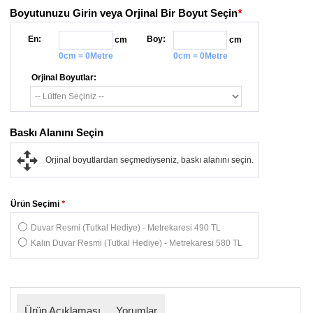
Boyutunuzu Girin veya Orjinal Bir Boyut Seçin
*
En:
Boy:
cm
cm
0cm = 0Metre
0cm = 0Metre
Orjinal Boyutlar:
Baskı Alanını Seçin
Orjinal boyutlardan seçmediyseniz, baskı alanını seçin.
Ürün Seçimi
*
Duvar Resmi (Tutkal Hediye) - Metrekaresi 490 TL
Kalın Duvar Resmi (Tutkal Hediye) - Metrekaresi 580 TL
Ürün Açıklaması
Yorumlar