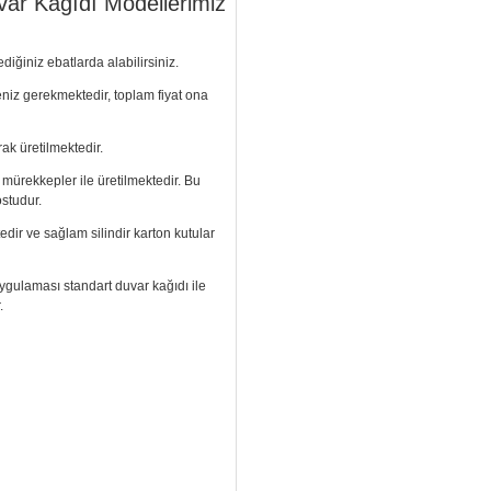
var Kağıdı Modellerimiz
diğiniz ebatlarda alabilirsiniz.
meniz gerekmektedir, toplam fiyat ona
ak üretilmektedir.
ı mürekkepler ile üretilmektedir. Bu
ostudur.
edir ve sağlam silindir karton kutular
. Uygulaması standart duvar kağıdı ile
.
izi arayıp talebinizi iletebilirsiniz.
aramızdan ulaşabilirsiniz.