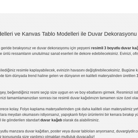
lleri ve Kanvas Tablo Modelleri ile Duvar Dekorasyonu 
geride bırakıyoruz ve
duvar dekorasyonu
için yepyeni
resimli 3 boyutlu duvar kağ
ve ünlü ressamların unutulmaz sanat eserleri ile dekore edebileceksiniz. Evinizi, ofis
ilediğiniz resimle kaplayabilecek, evinizin havasını değiştirebileceksiniz. Bugüne 
likte tüm dünyada trend haline gelen ve dünyanın en kaliteli materyalinden üretilen
ey, beğendiğiniz resmi seçip size uygun en ve boy ebatlarını girmek. Resminizi is
işinizi tamamlamanızdan sonrası ise
resimli duvar kağıdı
nızın tamamen size özel olar
erece kolay.
Folyo kaplama
materyallerinden çok daha kaliteli olan
materyalimiz
yır
ıllara meydan okumasını istiyorsanız,
yapışkanlı folyo
ürünlerini bir kenara bırakıp y
l ile gönderilen standart
duvar kağıdı
olarak da alabilirsiniz.
yutlu manzara duvar kağıtları
,
poster
veya
duvar tabloları
arıyorsanız, duvargiydir.c
ız konusunda size yardımcı olmaktan mutluluk duyacağız!