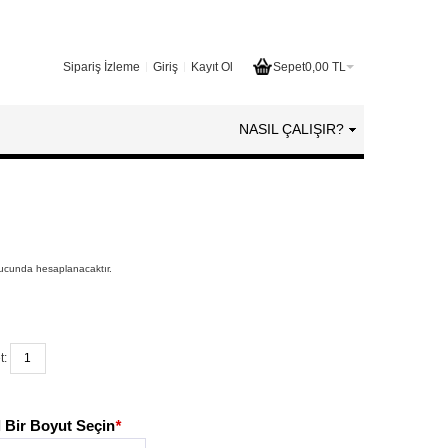
Sipariş İzleme
Giriş
Kayıt Ol
Sepet
0,00 TL
NASIL ÇALIŞIR?
nucunda hesaplanacaktır.
t:
 Bir Boyut Seçin
*