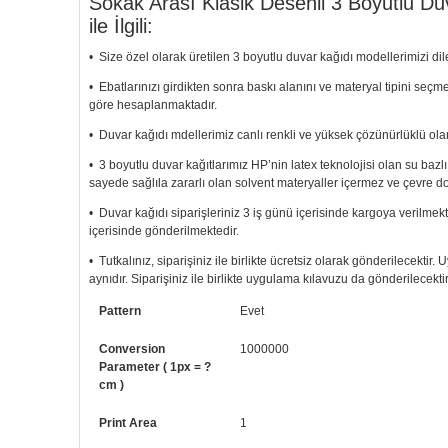
Sokak Arası Klasik Desenli 3 Boyutlu Du
ile İlgili:
• Size özel olarak üretilen 3 boyutlu duvar kağıdı modellerimizi dile
• Ebatlarınızı girdikten sonra baskı alanını ve materyal tipini seç
göre hesaplanmaktadır.
• Duvar kağıdı mdellerimiz canlı renkli ve yüksek çözünürlüklü olar
• 3 boyutlu duvar kağıtlarımız HP’nin latex teknolojisi olan su bazl
sayede sağlıla zararlı olan solvent materyaller içermez ve çevre d
• Duvar kağıdı siparişleriniz 3 iş günü içerisinde kargoya verilmekt
içerisinde gönderilmektedir.
• Tutkalınız, siparişiniz ile birlikte ücretsiz olarak gönderilecektir
aynıdır. Siparişiniz ile birlikte uygulama kılavuzu da gönderilecektir
• Resimli duvar kağıdı modelinizi siyah beyaz renklerde istiyorsanız b
Pattern
Evet
• Görselde düzenleme yaptırmak istiyorsanız yine bize telefon num
Conversion
1000000
Parameter ( 1px = ?
cm )
Print Area
1