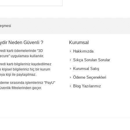
*
*
leşmesi
ydir Neden Güvenli ?
Kurumsal
redi kartı ödemelerinde "3D
Hakkımızda
ecure" uygulaması kullanılır.
Sıkça Sorulan Sorular
redi kartı bilgileriniz kaydedilmez
Kurumsal Satış
e kişisel bilgileriniz hiç bir kurum
eya kişi ile paylaşılmaz.
Ödeme Seçenekleri
deme sırasında işlemleriniz "PayU"
Blog Yazılarımız
üvenlik filtrelerinden geçer.