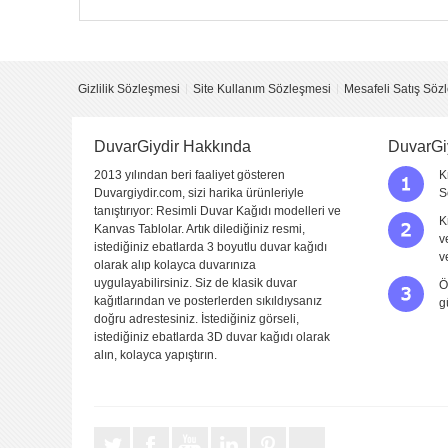
Yorumunuzun Başlığı
Yorum
Gizlilik Sözleşmesi
Site Kullanım Sözleşmesi
Mesafeli Satış Söz
DuvarGiydir Hakkında
DuvarGi
2013 yılından beri faaliyet gösteren
K
Duvargiydir.com, sizi harika ürünleriyle
S
tanıştırıyor: Resimli Duvar Kağıdı modelleri ve
K
Kanvas Tablolar. Artık dilediğiniz resmi,
v
istediğiniz ebatlarda 3 boyutlu duvar kağıdı
Yorumu Gönder
v
olarak alıp kolayca duvarınıza
uygulayabilirsiniz. Siz de klasik duvar
Ö
kağıtlarından ve posterlerden sıkıldıysanız
g
doğru adrestesiniz. İstediğiniz görseli,
istediğiniz ebatlarda 3D duvar kağıdı olarak
alın, kolayca yapıştırın.