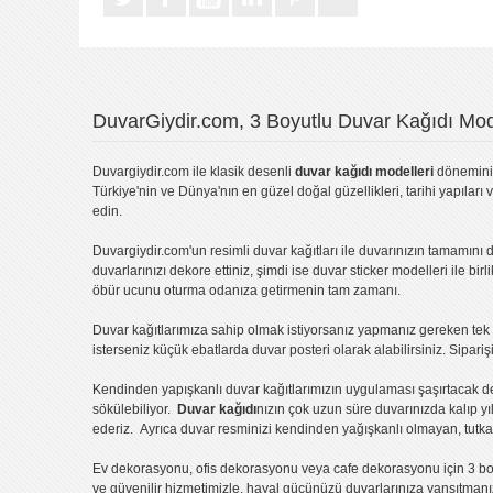
DuvarGiydir.com, 3 Boyutlu Duvar Kağıdı Mode
Duvargiydir.com
ile klasik desenli
duvar kağıdı modelleri
dönemini 
Türkiye'nin ve Dünya'nın en güzel doğal güzellikleri, tarihi yapıları 
edin.
Duvargiydir.com'un
resimli duvar kağıtları
ile duvarınızın tamamını d
duvarlarınızı dekore ettiniz, şimdi ise
duvar sticker
modelleri ile bir
öbür ucunu oturma odanıza getirmenin tam zamanı.
Duvar kağıtlarımıza sahip olmak istiyorsanız
yapmanız gereken tek ş
isterseniz küçük ebatlarda
duvar posteri
olarak alabilirsiniz. Sipar
Kendinden yapışkanlı
duvar kağıtlarımızın uygulaması
şaşırtacak d
sökülebiliyor.
Duvar kağıdı
nızın çok uzun süre duvarınızda kalıp y
ederiz. Ayrıca duvar resminizi kendinden yağışkanlı olmayan, tutka
Ev dekorasyonu
,
ofis dekorasyonu
veya
cafe dekorasyonu
için
3 bo
ve güvenilir hizmetimizle, hayal gücünüzü duvarlarınıza yansıtman