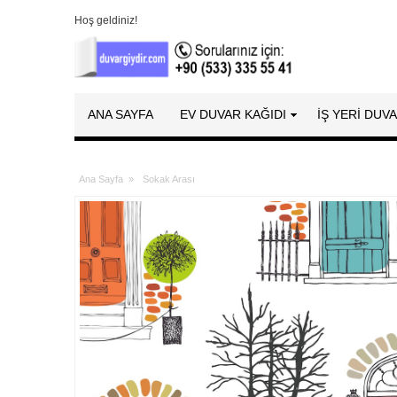
Hoş geldiniz!
ANA SAYFA
EV DUVAR KAĞIDI
İŞ YERİ DUV
Ana Sayfa
»
Sokak Arası