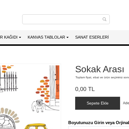
AR KAĞIDI
KANVAS TABLOLAR
SANAT ESERLERI
Sokak Arası
Toplam fiyat, ebat ve ürün seçiminiz so
0,00 TL
Sepete Ekle
Ade
Boyutunuzu Girin veya Orjinal