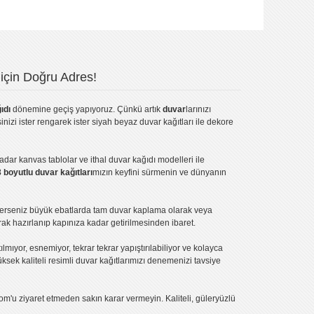
için Doğru Adres!
ıdı
dönemine geçiş yapıyoruz. Çünkü artık
duvar
larınızı
inizi ister rengarek ister
siyah beyaz duvar kağıtları
ile dekore
kadar
kanvas tablo
lar ve
ithal duvar kağıdı modelleri
ile
3 boyutlu duvar kağıtları
mızın keyfini sürmenin ve dünyanın
terseniz büyük ebatlarda tam
duvar kaplama
olarak veya
ak hazırlanıp kapınıza kadar getirilmesinden ibaret.
tılmıyor, esnemiyor, tekrar tekrar yapıştırılabiliyor ve kolayca
üksek kaliteli
resimli duvar kağıtlarımız
ı denemenizi tavsiye
om'u ziyaret etmeden sakın karar vermeyin. Kaliteli, güleryüzlü