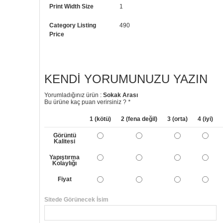
Print Width Size
1
Category Listing
490
Price
KENDI YORUMUNUZU YAZIN
Yorumladığınız ürün :
Sokak Arası
Bu ürüne kaç puan verirsiniz ?
*
1 (kötü)
2 (fena değil)
3 (orta)
4 (iyi)
Görüntü
Kalitesi
Yapıştırma
Kolaylığı
Fiyat
Sitede Görünecek İsim