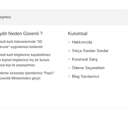
*
leşmesi
ydir Neden Güvenli ?
Kurumsal
redi kartı ödemelerinde "3D
Hakkımızda
ecure" uygulaması kullanılır.
Sıkça Sorulan Sorular
redi kartı bilgileriniz kaydedilmez
Kurumsal Satış
e kişisel bilgileriniz hiç bir kurum
eya kişi ile paylaşılmaz.
Ödeme Seçenekleri
deme sırasında işlemleriniz "PayU"
Blog Yazılarımız
üvenlik filtrelerinden geçer.