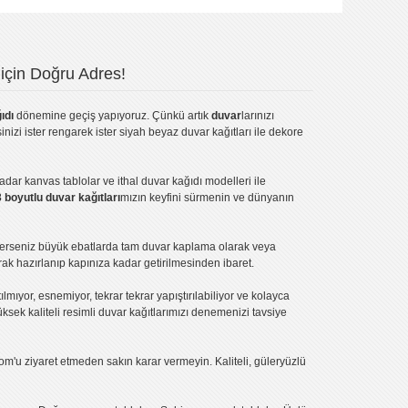
için Doğru Adres!
ıdı
dönemine geçiş yapıyoruz. Çünkü artık
duvar
larınızı
inizi ister rengarek ister
siyah beyaz duvar kağıtları
ile dekore
kadar
kanvas tablo
lar ve
ithal duvar kağıdı modelleri
ile
3 boyutlu duvar kağıtları
mızın keyfini sürmenin ve dünyanın
terseniz büyük ebatlarda tam
duvar kaplama
olarak veya
ak hazırlanıp kapınıza kadar getirilmesinden ibaret.
tılmıyor, esnemiyor, tekrar tekrar yapıştırılabiliyor ve kolayca
üksek kaliteli
resimli duvar kağıtlarımız
ı denemenizi tavsiye
om'u ziyaret etmeden sakın karar vermeyin. Kaliteli, güleryüzlü