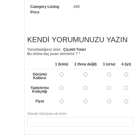
Category Listing
490
Price
KENDI YORUMUNUZU YAZIN
Yorumladığınız ürün :
Çiçekli Tünel
Bu ürüne kaç puan verirsiniz ?
*
1 (kötü)
2 (fena değil)
3 (orta)
4 (iyi)
Görüntü
Kalitesi
Yapıştırma
Kolaylığı
Fiyat
Sitede Görünecek İsim
Yorumunuzun Başlığı