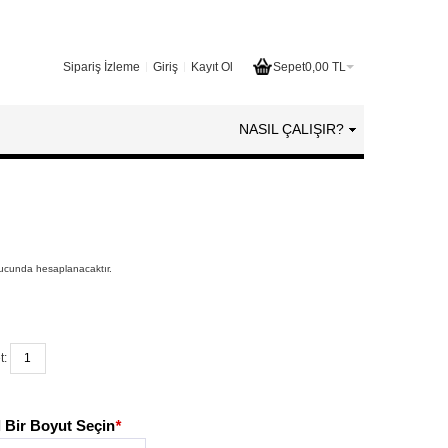
Sipariş İzleme
Giriş
Kayıt Ol
Sepet
0,00 TL
NASIL ÇALIŞIR?
nucunda hesaplanacaktır.
t:
 Bir Boyut Seçin
*