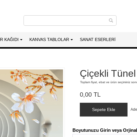
AR KAĞIDI
KANVAS TABLOLAR
SANAT ESERLERI
Çiçekli Tünel
Toplam fiyat, ebat ve ürün seçiminiz so
0,00 TL
Sepete Ekle
Ade
Boyutunuzu Girin veya Orjinal