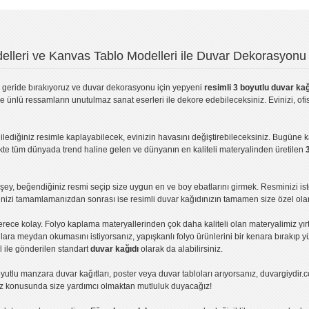
lleri ve Kanvas Tablo Modelleri ile Duvar Dekorasyonu 
geride bırakıyoruz ve
duvar dekorasyonu
için yepyeni
resimli 3 boyutlu duvar kağ
ve ünlü ressamların unutulmaz sanat eserleri ile dekore edebileceksiniz. Evinizi, ofis
ilediğiniz resimle kaplayabilecek, evinizin havasını değiştirebileceksiniz. Bugüne 
likte tüm dünyada trend haline gelen ve dünyanın en kaliteli materyalinden üretilen
ey, beğendiğiniz resmi seçip size uygun en ve boy ebatlarını girmek. Resminizi is
işinizi tamamlamanızdan sonrası ise
resimli duvar kağıdı
nızın tamamen size özel olar
erece kolay.
Folyo kaplama
materyallerinden çok daha kaliteli olan
materyalimiz
yır
ıllara meydan okumasını istiyorsanız,
yapışkanlı folyo
ürünlerini bir kenara bırakıp y
l ile gönderilen standart
duvar kağıdı
olarak da alabilirsiniz.
yutlu manzara duvar kağıtları
,
poster
veya
duvar tabloları
arıyorsanız, duvargiydir.c
ız konusunda size yardımcı olmaktan mutluluk duyacağız!