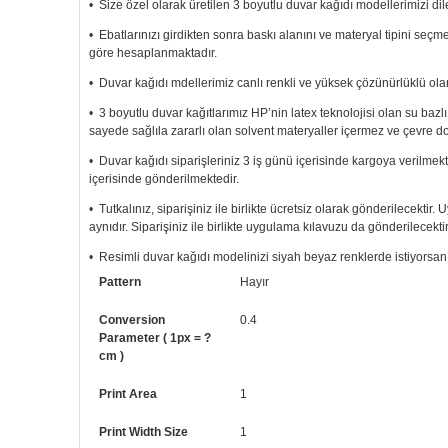
• Size özel olarak üretilen 3 boyutlu duvar kağıdı modellerimizi dile
• Ebatlarınızı girdikten sonra baskı alanını ve materyal tipini seç
göre hesaplanmaktadır.
• Duvar kağıdı mdellerimiz canlı renkli ve yüksek çözünürlüklü olar
• 3 boyutlu duvar kağıtlarımız HP’nin latex teknolojisi olan su bazl
sayede sağlıla zararlı olan solvent materyaller içermez ve çevre d
• Duvar kağıdı siparişleriniz 3 iş günü içerisinde kargoya verilmekt
içerisinde gönderilmektedir.
• Tutkalınız, siparişiniz ile birlikte ücretsiz olarak gönderilecektir
aynıdır. Siparişiniz ile birlikte uygulama kılavuzu da gönderilecektir
• Resimli duvar kağıdı modelinizi siyah beyaz renklerde istiyorsanız b
Pattern
Hayır
• Görselde düzenleme yaptırmak istiyorsanız yine bize telefon num
Conversion
0.4
Parameter ( 1px = ?
cm )
Print Area
1
Print Width Size
1