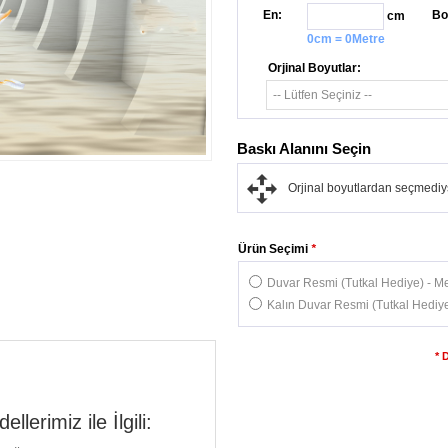
En:
Bo
cm
0cm = 0Metre
Orjinal Boyutlar:
Baskı Alanını Seçin
Orjinal boyutlardan seçmediys
Ürün Seçimi
*
Duvar Resmi (Tutkal Hediye) - Me
Kalın Duvar Resmi (Tutkal Hediye
* 
lerimiz ile İlgili: