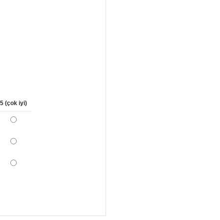
5 (çok iyi)
*
*