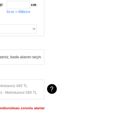
y:
cm
0cm = 0Metre
eniz, baskı alanını seçin.
trekaresi 490 TL
) - Metrekaresi 580 TL
Doldurulması zorunlu alanlar