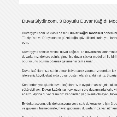
DuvarGiydir.com, 3 Boyutlu Duvar Kağıdı Mode
Duvargiydir.com
ile klasik desenli
duvar kağıdı modelleri
dönemini 
Türkiye'nin ve Dünya'nın en güzel doğal güzellikleri, tarihi yapıları 
edin.
Duvargiydir.com'un
resimli duvar kağıtları
ile duvarınızın tamamını d
duvarlarınızı dekore ettiniz, şimdi ise
duvar sticker
modelleri ile bir
öbür ucunu oturma odanıza getirmenin tam zamanı.
Duvar kağıtlarımıza sahip olmak istiyorsanız
yapmanız gereken tek ş
isterseniz küçük ebatlarda
duvar posteri
olarak alabilirsiniz. Sipar
Kendinden yapışkanlı
duvar kağıtlarımızın uygulaması
şaşırtacak d
sökülebiliyor.
Duvar kağıdı
nızın çok uzun süre duvarınızda kalıp y
ederiz. Ayrıca duvar resminizi kendinden yağışkanlı olmayan, tutka
Ev dekorasyonu
,
ofis dekorasyonu
veya
cafe dekorasyonu
için
3 bo
ve güvenilir hizmetimizle, hayal gücünüzü duvarlarınıza yansıtman