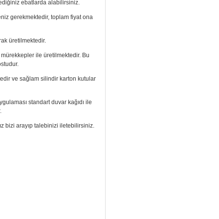
diğiniz ebatlarda alabilirsiniz.
meniz gerekmektedir, toplam fiyat ona
ak üretilmektedir.
ı mürekkepler ile üretilmektedir. Bu
ostudur.
edir ve sağlam silindir karton kutular
. Uygulaması standart duvar kağıdı ile
.
izi arayıp talebinizi iletebilirsiniz.
aramızdan ulaşabilirsiniz.