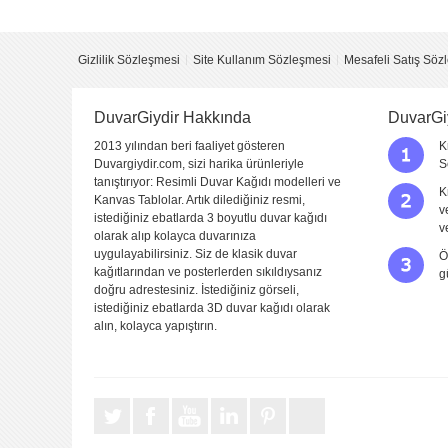
Yorum
Gizlilik Sözleşmesi
Site Kullanım Sözleşmesi
Mesafeli Satış Söz
DuvarGiydir Hakkında
DuvarGi
2013 yılından beri faaliyet gösteren
K
Duvargiydir.com, sizi harika ürünleriyle
S
tanıştırıyor: Resimli Duvar Kağıdı modelleri ve
K
Kanvas Tablolar. Artık dilediğiniz resmi,
v
istediğiniz ebatlarda 3 boyutlu duvar kağıdı
Yorumu Gönder
v
olarak alıp kolayca duvarınıza
uygulayabilirsiniz. Siz de klasik duvar
Ö
kağıtlarından ve posterlerden sıkıldıysanız
g
doğru adrestesiniz. İstediğiniz görseli,
istediğiniz ebatlarda 3D duvar kağıdı olarak
alın, kolayca yapıştırın.