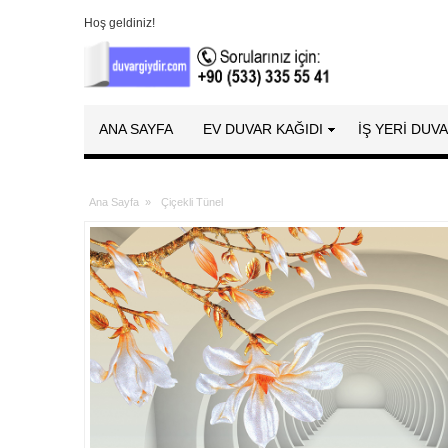
Hoş geldiniz!
ANA SAYFA
EV DUVAR KAĞIDI
İŞ YERİ DUV
Ana Sayfa
»
Çiçekli Tünel