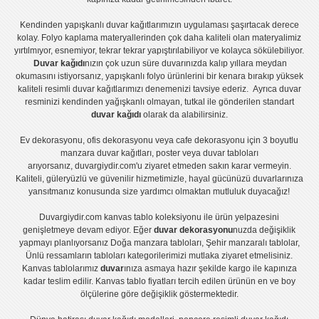
Kendinden yapışkanlı
duvar kağıtlarımızın uygulaması
şaşırtacak derece
kolay.
Folyo kaplama
materyallerinden çok daha kaliteli olan
materyalimiz
yırtılmıyor, esnemiyor, tekrar tekrar yapıştırılabiliyor ve kolayca sökülebiliyor.
Duvar kağıdı
nızın çok uzun süre duvarınızda kalıp yıllara meydan
okumasını istiyorsanız,
yapışkanlı folyo
ürünlerini bir kenara bırakıp yüksek
kaliteli
resimli duvar kağıtlarımız
ı denemenizi tavsiye ederiz. Ayrıca duvar
resminizi kendinden yağışkanlı olmayan, tutkal ile gönderilen standart
duvar kağıdı
olarak da alabilirsiniz.
Ev dekorasyonu
,
ofis dekorasyonu
veya
cafe dekorasyonu
için
3 boyutlu
manzara duvar kağıtları
,
poster
veya
duvar tabloları
arıyorsanız, duvargiydir.com'u ziyaret etmeden sakın karar vermeyin.
Kaliteli, güleryüzlü ve güvenilir hizmetimizle, hayal gücünüzü duvarlarınıza
yansıtmanız konusunda size yardımcı olmaktan mutluluk duyacağız!
Duvargiydir.com
kanvas tablo
koleksiyonu ile ürün yelpazesini
genişletmeye devam ediyor. Eğer
duvar dekorasyonu
nuzda değişiklik
yapmayı planlıyorsanız
Doğa manzara tabloları
,
Şehir manzaralı tablolar
,
Ünlü ressamların tabloları
kategorilerimizi mutlaka ziyaret etmelisiniz.
Kanvas tablolar
ımız
duvar
ınıza asmaya hazır şekilde kargo ile kapınıza
kadar teslim edilir.
Kanvas tablo fiyatları
tercih edilen ürünün en ve boy
ölçülerine göre değişiklik göstermektedir.