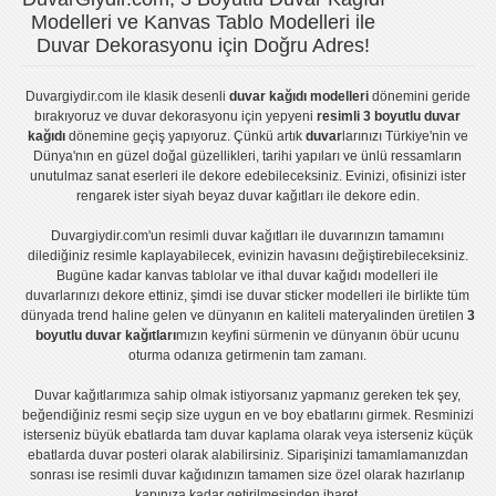
Modelleri ve Kanvas Tablo Modelleri ile
Duvar Dekorasyonu için Doğru Adres!
Duvargiydir.com
ile klasik desenli
duvar kağıdı modelleri
dönemini geride
bırakıyoruz ve
duvar dekorasyonu
için yepyeni
resimli 3 boyutlu duvar
kağıdı
dönemine geçiş yapıyoruz. Çünkü artık
duvar
larınızı Türkiye'nin ve
Dünya'nın en güzel doğal güzellikleri, tarihi yapıları ve ünlü ressamların
unutulmaz sanat eserleri ile dekore edebileceksiniz. Evinizi, ofisinizi ister
rengarek ister
siyah beyaz duvar kağıtları
ile dekore edin.
Duvargiydir.com'un
resimli duvar kağıtları
ile duvarınızın tamamını
dilediğiniz resimle kaplayabilecek, evinizin havasını değiştirebileceksiniz.
Bugüne kadar
kanvas tablo
lar ve
ithal duvar kağıdı modelleri
ile
duvarlarınızı dekore ettiniz, şimdi ise
duvar sticker
modelleri ile birlikte tüm
dünyada trend haline gelen ve dünyanın en kaliteli materyalinden üretilen
3
boyutlu duvar kağıtları
mızın keyfini sürmenin ve dünyanın öbür ucunu
oturma odanıza getirmenin tam zamanı.
Duvar kağıtlarımıza sahip olmak istiyorsanız
yapmanız gereken tek şey,
beğendiğiniz resmi seçip size uygun en ve boy ebatlarını girmek. Resminizi
isterseniz büyük ebatlarda tam
duvar kaplama
olarak veya isterseniz küçük
ebatlarda
duvar posteri
olarak alabilirsiniz. Siparişinizi tamamlamanızdan
sonrası ise
resimli duvar kağıdı
nızın tamamen size özel olarak hazırlanıp
kapınıza kadar getirilmesinden ibaret.