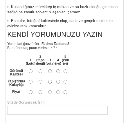
• Kullandığımız mürekkep iç mekan ve su bazlı olduğu için insan
sağlığına zararlı solvent bileşenleri içermez.
• Baskılar, fotoğraf kalitesinde olup, canlı ve gerçek renkler ile
evinize renk katacaktır.
KENDI YORUMUNUZU YAZIN
Yorumladığınız ürün :
Fatima Tablosu 2
Bu ürüne kaç puan verirsiniz ?
*
2
5
1
(fena
3
4
(çok
(kötü)
değil)
(orta)
(iyi)
iyi)
Görüntü
Kalitesi
Yapıştırma
Kolaylığı
Fiyat
Sitede Görünecek İsim
*
Yorumunuzun Başlığı
*