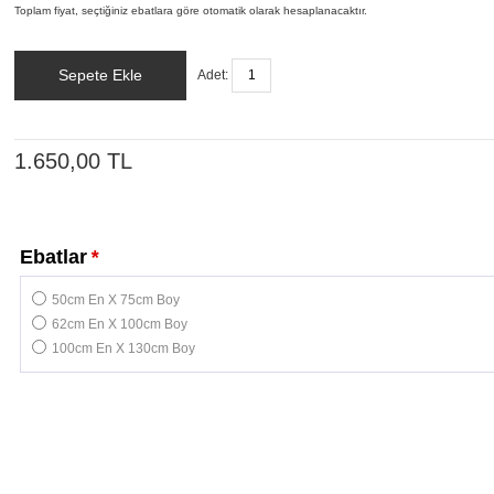
Toplam fiyat, seçtiğiniz ebatlara göre otomatik olarak hesaplanacaktır.
Sepete Ekle
Adet:
1.650,00 TL
Ebatlar
*
50cm En X 75cm Boy
62cm En X 100cm Boy
100cm En X 130cm Boy