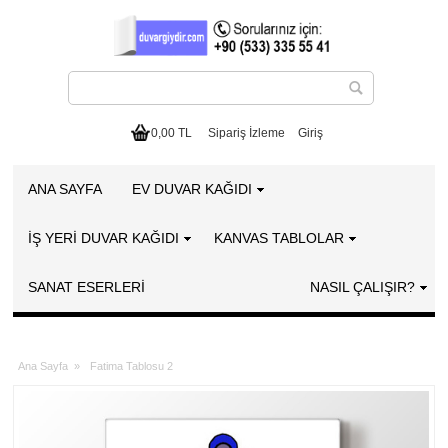
0,00 TL
Sipariş İzleme
Giriş
ANA SAYFA
EV DUVAR KAĞIDI
İŞ YERİ DUVAR KAĞIDI
KANVAS TABLOLAR
SANAT ESERLERI
NASIL ÇALIŞIR?
Ana Sayfa
»
Fatima Tablosu 2