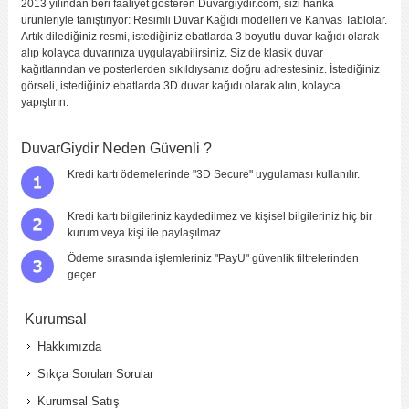
2013 yılından beri faaliyet gösteren Duvargiydir.com, sizi harika
ürünleriyle tanıştırıyor: Resimli Duvar Kağıdı modelleri ve Kanvas Tablolar.
Artık dilediğiniz resmi, istediğiniz ebatlarda 3 boyutlu duvar kağıdı olarak
alıp kolayca duvarınıza uygulayabilirsiniz. Siz de klasik duvar
kağıtlarından ve posterlerden sıkıldıysanız doğru adrestesiniz. İstediğiniz
görseli, istediğiniz ebatlarda 3D duvar kağıdı olarak alın, kolayca
yapıştırın.
DuvarGiydir Neden Güvenli ?
Kredi kartı ödemelerinde "3D Secure" uygulaması kullanılır.
Kredi kartı bilgileriniz kaydedilmez ve kişisel bilgileriniz hiç bir
kurum veya kişi ile paylaşılmaz.
Ödeme sırasında işlemleriniz "PayU" güvenlik filtrelerinden
geçer.
Kurumsal
Hakkımızda
Sıkça Sorulan Sorular
Kurumsal Satış