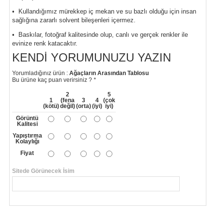
• Kullandığımız mürekkep iç mekan ve su bazlı olduğu için insan
sağlığına zararlı solvent bileşenleri içermez.
• Baskılar, fotoğraf kalitesinde olup, canlı ve gerçek renkler ile
evinize renk katacaktır.
KENDI YORUMUNUZU YAZIN
Yorumladığınız ürün :
Ağaçların Arasından Tablosu
Bu ürüne kaç puan verirsiniz ?
*
2
5
1
(fena
3
4
(çok
(kötü)
değil)
(orta)
(iyi)
iyi)
Görüntü
Kalitesi
Yapıştırma
Kolaylığı
Fiyat
Sitede Görünecek İsim
*
Yorumunuzun Başlığı
*