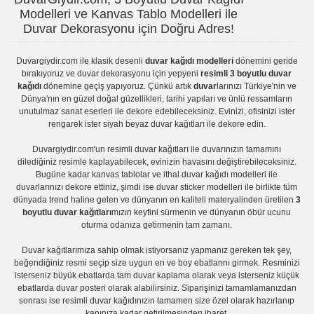
Modelleri ve Kanvas Tablo Modelleri ile
Duvar Dekorasyonu için Doğru Adres!
Duvargiydir.com
ile klasik desenli
duvar kağıdı modelleri
dönemini geride
bırakıyoruz ve
duvar dekorasyonu
için yepyeni
resimli 3 boyutlu duvar
kağıdı
dönemine geçiş yapıyoruz. Çünkü artık
duvar
larınızı Türkiye'nin ve
Dünya'nın en güzel doğal güzellikleri, tarihi yapıları ve ünlü ressamların
unutulmaz sanat eserleri ile dekore edebileceksiniz. Evinizi, ofisinizi ister
rengarek ister
siyah beyaz duvar kağıtları
ile dekore edin.
Duvargiydir.com'un
resimli duvar kağıtları
ile duvarınızın tamamını
dilediğiniz resimle kaplayabilecek, evinizin havasını değiştirebileceksiniz.
Bugüne kadar
kanvas tablo
lar ve
ithal duvar kağıdı modelleri
ile
duvarlarınızı dekore ettiniz, şimdi ise
duvar sticker
modelleri ile birlikte tüm
dünyada trend haline gelen ve dünyanın en kaliteli materyalinden üretilen
3
boyutlu duvar kağıtları
mızın keyfini sürmenin ve dünyanın öbür ucunu
oturma odanıza getirmenin tam zamanı.
Duvar kağıtlarımıza sahip olmak istiyorsanız
yapmanız gereken tek şey,
beğendiğiniz resmi seçip size uygun en ve boy ebatlarını girmek. Resminizi
isterseniz büyük ebatlarda tam
duvar kaplama
olarak veya isterseniz küçük
ebatlarda
duvar posteri
olarak alabilirsiniz. Siparişinizi tamamlamanızdan
sonrası ise
resimli duvar kağıdı
nızın tamamen size özel olarak hazırlanıp
kapınıza kadar getirilmesinden ibaret.