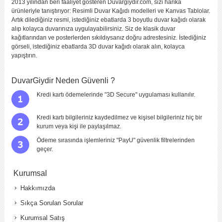
2013 yılından beri faaliyet gösteren Duvargiydir.com, sizi harika
ürünleriyle tanıştırıyor: Resimli Duvar Kağıdı modelleri ve Kanvas Tablolar.
Artık dilediğiniz resmi, istediğiniz ebatlarda 3 boyutlu duvar kağıdı olarak
alıp kolayca duvarınıza uygulayabilirsiniz. Siz de klasik duvar
kağıtlarından ve posterlerden sıkıldıysanız doğru adrestesiniz. İstediğiniz
görseli, istediğiniz ebatlarda 3D duvar kağıdı olarak alın, kolayca
yapıştırın.
DuvarGiydir Neden Güvenli ?
Kredi kartı ödemelerinde "3D Secure" uygulaması kullanılır.
Kredi kartı bilgileriniz kaydedilmez ve kişisel bilgileriniz hiç bir
kurum veya kişi ile paylaşılmaz.
Ödeme sırasında işlemleriniz "PayU" güvenlik filtrelerinden
geçer.
Kurumsal
Hakkımızda
Sıkça Sorulan Sorular
Kurumsal Satış