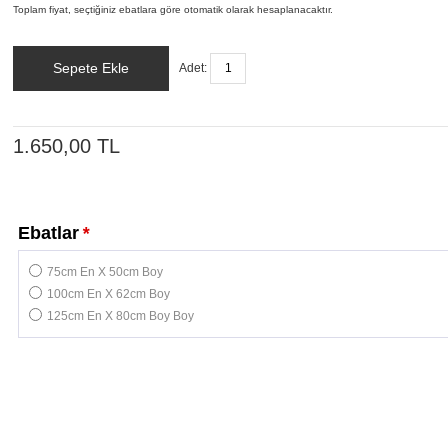
Toplam fiyat, seçtiğiniz ebatlara göre otomatik olarak hesaplanacaktır.
Sepete Ekle
Adet:
1.650,00 TL
Ebatlar
*
75cm En X 50cm Boy
100cm En X 62cm Boy
125cm En X 80cm Boy Boy