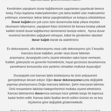
Kendinden yapışkanlı
duvar kağıtlarımızın uygulaması
şaşırtacak derece
kolay.
Folyo kaplama
materyallerinden çok daha kaliteli olan
materyalimiz
yırtılmıyor, esnemiyor, tekrar tekrar yapıştırılabiliyor ve kolayca sökülebiliyor.
Duvar kağıdı
nızın çok uzun süre duvarınızda kalıp yıllara meydan
okumasını istiyorsanız,
yapışkanlı folyo
ürünlerini bir kenara bırakıp yüksek
kaliteli
resimli duvar kağıtlarımız
ı denemenizi tavsiye ederiz. Ayrıca duvar
resminizi kendinden yağışkanlı olmayan, tutkal ile gönderilen standart
duvar kağıdı
olarak da alabilirsiniz.
Ev dekorasyonu
,
ofis dekorasyonu
veya
cafe dekorasyonu
için
3 boyutlu
manzara duvar kağıtları
,
poster
veya
duvar tabloları
arıyorsanız, duvargiydir.com'u ziyaret etmeden sakın karar vermeyin.
Kaliteli, güleryüzlü ve güvenilir hizmetimizle, hayal gücünüzü duvarlarınıza
yansıtmanız konusunda size yardımcı olmaktan mutluluk duyacağız!
Duvargiydir.com
kanvas tablo
koleksiyonu ile ürün yelpazesini
genişletmeye devam ediyor. Eğer
duvar dekorasyonu
nuzda değişiklik
yapmayı planlıyorsanız
Doğa manzara tabloları
,
Şehir manzaralı tablolar
,
Ünlü ressamların tabloları
kategorilerimizi mutlaka ziyaret etmelisiniz.
Kanvas tablolar
ımız
duvar
ınıza asmaya hazır şekilde kargo ile kapınıza
kadar teslim edilir.
Kanvas tablo fiyatları
tercih edilen ürünün en ve boy
ölçülerine göre değişiklik göstermektedir.