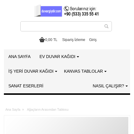
0,00 TL
Sipariş İzleme
Giriş
ANA SAYFA
EV DUVAR KAĞIDI
İŞ YERİ DUVAR KAĞIDI
KANVAS TABLOLAR
SANAT ESERLERI
NASIL ÇALIŞIR?
Ana Sayfa
»
Ağaçların Arasından Tablosu