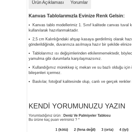
Ürün Açıklaması
Yorumlar
Kanvas Tablolarımızla Evinize Renk Gelsin:
• Kanvas tablo modellerimiz 1. Sınıf kalitede canvas tuval
kullanılarak hazırlanmaktadır.
• 2,5 cm Kalınlığındaki ahşap kasaya gerdirilmiş olarak haz
gönderildiğinde, duvarınıza asılmaya hazır bir şekilde elinize
• Tablolarımız ısı değişimlerinden etkilenmemektedir, böyl
yamulma gibi durumlarla karşılaşmazsınız.
• Kullandığımız mürekkep iç mekan ve su bazlı olduğu için i
bileşenleri içermez.
• Baskılar, fotoğraf kalitesinde olup, canlı ve gerçek renkler 
KENDI YORUMUNUZU YAZIN
Yorumladığınız ürün :
Deniz Ve Palmiyeler Tablosu
Bu ürüne kaç puan verirsiniz ?
*
1 (kötü)
2 (fena değil)
3 (orta)
4 (iyi)