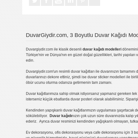
DuvarGiydir.com, 3 Boyutlu Duvar Kağıdı Mode
Duvargiydir.com
ile klasik desenli
duvar kağıdı modelleri
dönemini 
Türkiye'nin ve Dünya'nın en güzel doğal güzellikleri, tarihi yapıları 
edin.
Duvargiydir.com'un
resimli duvar kağıtları
ile duvarınızın tamamını d
duvarlarınızı dekore ettiniz, şimdi ise
duvar sticker
modelleri ile bir
öbür ucunu oturma odanıza getirmenin tam zamanı.
Duvar kağıtlarımıza sahip olmak istiyorsanız
yapmanız gereken tek ş
isterseniz küçük ebatlarda
duvar posteri
olarak alabilirsiniz. Sipar
Kendinden yapışkanlı
duvar kağıtlarımızın uygulaması
şaşırtacak d
sökülebiliyor.
Duvar kağıdı
nızın çok uzun süre duvarınızda kalıp y
ederiz. Ayrıca duvar resminizi kendinden yağışkanlı olmayan, tutka
Ev dekorasyonu
,
ofis dekorasyonu
veya
cafe dekorasyonu
için
3 bo
ve güvenilir hizmetimizle, hayal gücünüzü duvarlarınıza yansıtman