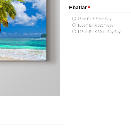
Ebatlar
*
75cm En X 50cm Boy
100cm En X 62cm Boy
125cm En X 80cm Boy Boy