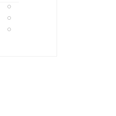
*
*
*