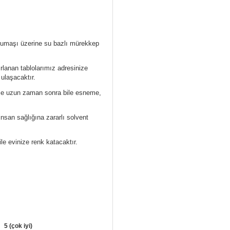
 kumaşı üzerine su bazlı mürekkep
ırlanan tablolarımız
adresinize
 ulaşacaktır.
ece uzun zaman sonra bile esneme,
nsan sağlığına zararlı solvent
ile evinize renk katacaktır.
5 (çok iyi)