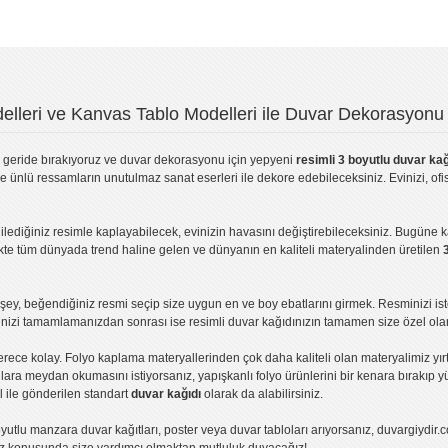
lleri ve Kanvas Tablo Modelleri ile Duvar Dekorasyonu 
geride bırakıyoruz ve
duvar dekorasyonu
için yepyeni
resimli 3 boyutlu duvar kağ
ve ünlü ressamların unutulmaz sanat eserleri ile dekore edebileceksiniz. Evinizi, ofis
ilediğiniz resimle kaplayabilecek, evinizin havasını değiştirebileceksiniz. Bugüne 
likte tüm dünyada trend haline gelen ve dünyanın en kaliteli materyalinden üretilen
ey, beğendiğiniz resmi seçip size uygun en ve boy ebatlarını girmek. Resminizi is
işinizi tamamlamanızdan sonrası ise
resimli duvar kağıdı
nızın tamamen size özel olar
erece kolay.
Folyo kaplama
materyallerinden çok daha kaliteli olan
materyalimiz
yır
ıllara meydan okumasını istiyorsanız,
yapışkanlı folyo
ürünlerini bir kenara bırakıp y
l ile gönderilen standart
duvar kağıdı
olarak da alabilirsiniz.
yutlu manzara duvar kağıtları
,
poster
veya
duvar tabloları
arıyorsanız, duvargiydir.c
ız konusunda size yardımcı olmaktan mutluluk duyacağız!