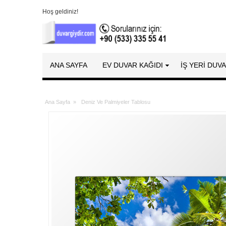
Hoş geldiniz!
ANA SAYFA
EV DUVAR KAĞIDI
İŞ YERİ DUV
Ana Sayfa
»
Deniz Ve Palmiyeler Tablosu