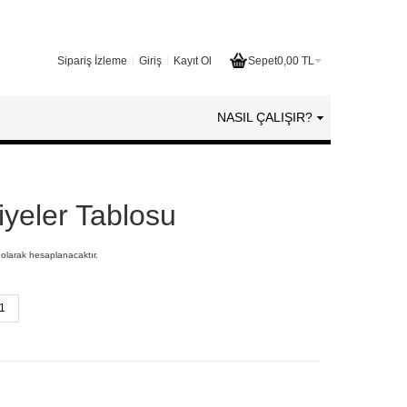
Sipariş İzleme
Giriş
Kayıt Ol
Sepet
0,00 TL
NASIL ÇALIŞIR?
yeler Tablosu
 olarak hesaplanacaktır.