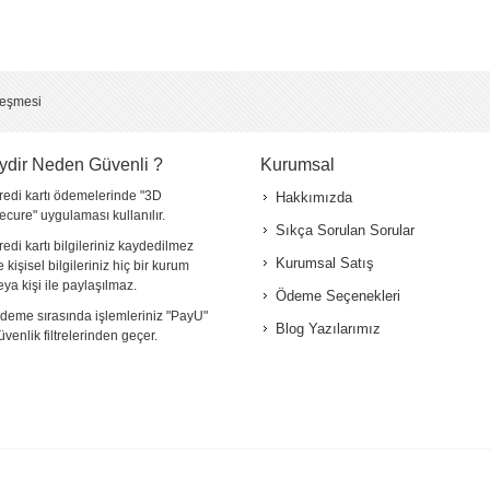
leşmesi
ydir Neden Güvenli ?
Kurumsal
redi kartı ödemelerinde "3D
Hakkımızda
ecure" uygulaması kullanılır.
Sıkça Sorulan Sorular
redi kartı bilgileriniz kaydedilmez
Kurumsal Satış
e kişisel bilgileriniz hiç bir kurum
eya kişi ile paylaşılmaz.
Ödeme Seçenekleri
deme sırasında işlemleriniz "PayU"
Blog Yazılarımız
üvenlik filtrelerinden geçer.