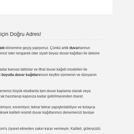
için Doğru Adres!
ıdı
dönemine geçiş yapıyoruz. Çünkü artık
duvar
larınızı
inizi ister rengarek ister
siyah beyaz duvar kağıtları
ile dekore
kadar
kanvas tablo
lar ve
ithal duvar kağıdı modelleri
ile
3 boyutlu duvar kağıtları
mızın keyfini sürmenin ve dünyanın
terseniz büyük ebatlarda tam
duvar kaplama
olarak veya
ak hazırlanıp kapınıza kadar getirilmesinden ibaret.
tılmıyor, esnemiyor, tekrar tekrar yapıştırılabiliyor ve kolayca
üksek kaliteli
resimli duvar kağıtlarımız
ı denemenizi tavsiye
om'u ziyaret etmeden sakın karar vermeyin. Kaliteli, güleryüzlü