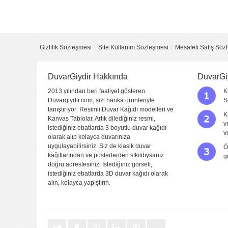
Yorumu Gönder
Gizlilik Sözleşmesi
Site Kullanım Sözleşmesi
Mesafeli Satış Söz
DuvarGiydir Hakkında
DuvarGi
2013 yılından beri faaliyet gösteren
K
Duvargiydir.com, sizi harika ürünleriyle
S
tanıştırıyor: Resimli Duvar Kağıdı modelleri ve
K
Kanvas Tablolar. Artık dilediğiniz resmi,
v
istediğiniz ebatlarda 3 boyutlu duvar kağıdı
v
olarak alıp kolayca duvarınıza
uygulayabilirsiniz. Siz de klasik duvar
Ö
kağıtlarından ve posterlerden sıkıldıysanız
g
doğru adrestesiniz. İstediğiniz görseli,
istediğiniz ebatlarda 3D duvar kağıdı olarak
alın, kolayca yapıştırın.