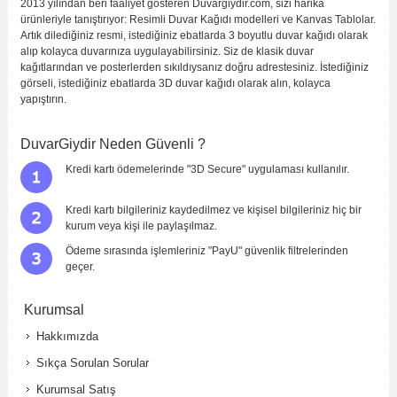
2013 yılından beri faaliyet gösteren Duvargiydir.com, sizi harika
ürünleriyle tanıştırıyor: Resimli Duvar Kağıdı modelleri ve Kanvas Tablolar.
Artık dilediğiniz resmi, istediğiniz ebatlarda 3 boyutlu duvar kağıdı olarak
alıp kolayca duvarınıza uygulayabilirsiniz. Siz de klasik duvar
kağıtlarından ve posterlerden sıkıldıysanız doğru adrestesiniz. İstediğiniz
görseli, istediğiniz ebatlarda 3D duvar kağıdı olarak alın, kolayca
yapıştırın.
DuvarGiydir Neden Güvenli ?
Kredi kartı ödemelerinde "3D Secure" uygulaması kullanılır.
Kredi kartı bilgileriniz kaydedilmez ve kişisel bilgileriniz hiç bir
kurum veya kişi ile paylaşılmaz.
Ödeme sırasında işlemleriniz "PayU" güvenlik filtrelerinden
geçer.
Kurumsal
Hakkımızda
Sıkça Sorulan Sorular
Kurumsal Satış