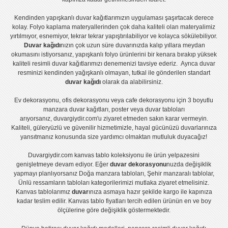
Kendinden yapışkanlı
duvar kağıtlarımızın uygulaması
şaşırtacak derece
kolay.
Folyo kaplama
materyallerinden çok daha kaliteli olan
materyalimiz
yırtılmıyor, esnemiyor, tekrar tekrar yapıştırılabiliyor ve kolayca sökülebiliyor.
Duvar kağıdı
nızın çok uzun süre duvarınızda kalıp yıllara meydan
okumasını istiyorsanız,
yapışkanlı folyo
ürünlerini bir kenara bırakıp yüksek
kaliteli
resimli duvar kağıtlarımız
ı denemenizi tavsiye ederiz. Ayrıca duvar
resminizi kendinden yağışkanlı olmayan, tutkal ile gönderilen standart
duvar kağıdı
olarak da alabilirsiniz.
Ev dekorasyonu
,
ofis dekorasyonu
veya
cafe dekorasyonu
için
3 boyutlu
manzara duvar kağıtları
,
poster
veya
duvar tabloları
arıyorsanız, duvargiydir.com'u ziyaret etmeden sakın karar vermeyin.
Kaliteli, güleryüzlü ve güvenilir hizmetimizle, hayal gücünüzü duvarlarınıza
yansıtmanız konusunda size yardımcı olmaktan mutluluk duyacağız!
Duvargiydir.com
kanvas tablo
koleksiyonu ile ürün yelpazesini
genişletmeye devam ediyor. Eğer
duvar dekorasyonu
nuzda değişiklik
yapmayı planlıyorsanız
Doğa manzara tabloları
,
Şehir manzaralı tablolar
,
Ünlü ressamların tabloları
kategorilerimizi mutlaka ziyaret etmelisiniz.
Kanvas tablolar
ımız
duvar
ınıza asmaya hazır şekilde kargo ile kapınıza
kadar teslim edilir.
Kanvas tablo fiyatları
tercih edilen ürünün en ve boy
ölçülerine göre değişiklik göstermektedir.