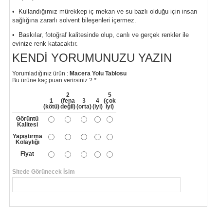
• Kullandığımız mürekkep iç mekan ve su bazlı olduğu için insan
sağlığına zararlı solvent bileşenleri içermez.
• Baskılar, fotoğraf kalitesinde olup, canlı ve gerçek renkler ile
evinize renk katacaktır.
KENDI YORUMUNUZU YAZIN
Yorumladığınız ürün :
Macera Yolu Tablosu
Bu ürüne kaç puan verirsiniz ?
*
2
5
1
(fena
3
4
(çok
(kötü)
değil)
(orta)
(iyi)
iyi)
Görüntü
Kalitesi
Yapıştırma
Kolaylığı
Fiyat
Sitede Görünecek İsim
*
Yorumunuzun Başlığı
*