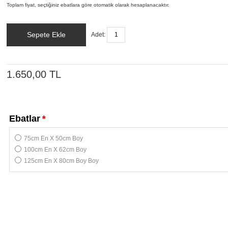
Toplam fiyat, seçtiğiniz ebatlara göre otomatik olarak hesaplanacaktır.
Sepete Ekle
Adet:
1.650,00 TL
Ebatlar
*
75cm En X 50cm Boy
100cm En X 62cm Boy
125cm En X 80cm Boy Boy