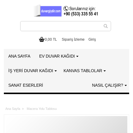
0,00 TL
Sipariş İzleme
Giriş
ANA SAYFA
EV DUVAR KAĞIDI
İŞ YERİ DUVAR KAĞIDI
KANVAS TABLOLAR
SANAT ESERLERI
NASIL ÇALIŞIR?
Ana Sayfa
»
Macera Yolu Tablosu