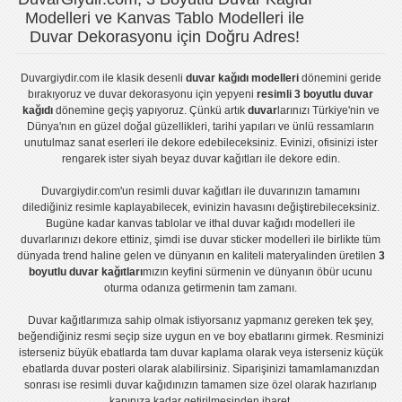
Modelleri ve Kanvas Tablo Modelleri ile
Duvar Dekorasyonu için Doğru Adres!
Duvargiydir.com
ile klasik desenli
duvar kağıdı modelleri
dönemini geride
bırakıyoruz ve
duvar dekorasyonu
için yepyeni
resimli 3 boyutlu duvar
kağıdı
dönemine geçiş yapıyoruz. Çünkü artık
duvar
larınızı Türkiye'nin ve
Dünya'nın en güzel doğal güzellikleri, tarihi yapıları ve ünlü ressamların
unutulmaz sanat eserleri ile dekore edebileceksiniz. Evinizi, ofisinizi ister
rengarek ister
siyah beyaz duvar kağıtları
ile dekore edin.
Duvargiydir.com'un
resimli duvar kağıtları
ile duvarınızın tamamını
dilediğiniz resimle kaplayabilecek, evinizin havasını değiştirebileceksiniz.
Bugüne kadar
kanvas tablo
lar ve
ithal duvar kağıdı modelleri
ile
duvarlarınızı dekore ettiniz, şimdi ise
duvar sticker
modelleri ile birlikte tüm
dünyada trend haline gelen ve dünyanın en kaliteli materyalinden üretilen
3
boyutlu duvar kağıtları
mızın keyfini sürmenin ve dünyanın öbür ucunu
oturma odanıza getirmenin tam zamanı.
Duvar kağıtlarımıza sahip olmak istiyorsanız
yapmanız gereken tek şey,
beğendiğiniz resmi seçip size uygun en ve boy ebatlarını girmek. Resminizi
isterseniz büyük ebatlarda tam
duvar kaplama
olarak veya isterseniz küçük
ebatlarda
duvar posteri
olarak alabilirsiniz. Siparişinizi tamamlamanızdan
sonrası ise
resimli duvar kağıdı
nızın tamamen size özel olarak hazırlanıp
kapınıza kadar getirilmesinden ibaret.