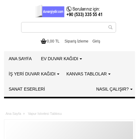
0,00 TL
Sipariş İzleme
Giriş
ANA SAYFA
EV DUVAR KAĞIDI
İŞ YERİ DUVAR KAĞIDI
KANVAS TABLOLAR
SANAT ESERLERI
NASIL ÇALIŞIR?
Ana Sayfa
»
Vapur Iskelesi Tablosu