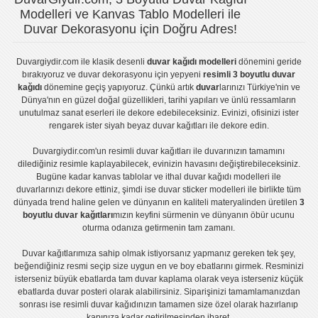
Modelleri ve Kanvas Tablo Modelleri ile
Duvar Dekorasyonu için Doğru Adres!
Duvargiydir.com
ile klasik desenli
duvar kağıdı modelleri
dönemini geride
bırakıyoruz ve
duvar dekorasyonu
için yepyeni
resimli 3 boyutlu duvar
kağıdı
dönemine geçiş yapıyoruz. Çünkü artık
duvar
larınızı Türkiye'nin ve
Dünya'nın en güzel doğal güzellikleri, tarihi yapıları ve ünlü ressamların
unutulmaz sanat eserleri ile dekore edebileceksiniz. Evinizi, ofisinizi ister
rengarek ister
siyah beyaz duvar kağıtları
ile dekore edin.
Duvargiydir.com'un
resimli duvar kağıtları
ile duvarınızın tamamını
dilediğiniz resimle kaplayabilecek, evinizin havasını değiştirebileceksiniz.
Bugüne kadar
kanvas tablo
lar ve
ithal duvar kağıdı modelleri
ile
duvarlarınızı dekore ettiniz, şimdi ise
duvar sticker
modelleri ile birlikte tüm
dünyada trend haline gelen ve dünyanın en kaliteli materyalinden üretilen
3
boyutlu duvar kağıtları
mızın keyfini sürmenin ve dünyanın öbür ucunu
oturma odanıza getirmenin tam zamanı.
Duvar kağıtlarımıza sahip olmak istiyorsanız
yapmanız gereken tek şey,
beğendiğiniz resmi seçip size uygun en ve boy ebatlarını girmek. Resminizi
isterseniz büyük ebatlarda tam
duvar kaplama
olarak veya isterseniz küçük
ebatlarda
duvar posteri
olarak alabilirsiniz. Siparişinizi tamamlamanızdan
sonrası ise
resimli duvar kağıdı
nızın tamamen size özel olarak hazırlanıp
kapınıza kadar getirilmesinden ibaret.