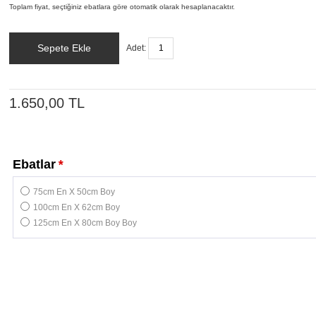
Toplam fiyat, seçtiğiniz ebatlara göre otomatik olarak hesaplanacaktır.
Sepete Ekle
Adet:
1.650,00 TL
Ebatlar
*
75cm En X 50cm Boy
100cm En X 62cm Boy
125cm En X 80cm Boy Boy