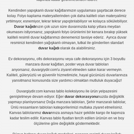
Kendinden yapışkanlı
duvar kağıtlarımızın uygulaması
şaşırtacak derece
kolay.
Folyo kaplama
materyallerinden çok daha kaliteli olan
materyalimiz
yırtılmıyor, esnemiyor, tekrar tekrar yapıştırılabiliyor ve kolayca sökülebiliyor.
Duvar kağıdı
nızın çok uzun süre duvarınızda kalıp yıllara meydan
okumasını istiyorsanız,
yapışkanlı folyo
ürünlerini bir kenara bırakıp yüksek
kaliteli
resimli duvar kağıtlarımız
ı denemenizi tavsiye ederiz. Ayrıca duvar
resminizi kendinden yağışkanlı olmayan, tutkal ile gönderilen standart
duvar kağıdı
olarak da alabilirsiniz.
Ev dekorasyonu
,
ofis dekorasyonu
veya
cafe dekorasyonu
için
3 boyutlu
manzara duvar kağıtları
,
poster
veya
duvar tabloları
arıyorsanız, duvargiydir.com'u ziyaret etmeden sakın karar vermeyin.
Kaliteli, güleryüzlü ve güvenilir hizmetimizle, hayal gücünüzü duvarlarınıza
yansıtmanız konusunda size yardımcı olmaktan mutluluk duyacağız!
Duvargiydir.com
kanvas tablo
koleksiyonu ile ürün yelpazesini
genişletmeye devam ediyor. Eğer
duvar dekorasyonu
nuzda değişiklik
yapmayı planlıyorsanız
Doğa manzara tabloları
,
Şehir manzaralı tablolar
,
Ünlü ressamların tabloları
kategorilerimizi mutlaka ziyaret etmelisiniz.
Kanvas tablolar
ımız
duvar
ınıza asmaya hazır şekilde kargo ile kapınıza
kadar teslim edilir.
Kanvas tablo fiyatları
tercih edilen ürünün en ve boy
ölçülerine göre değişiklik göstermektedir.