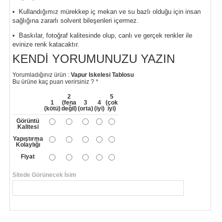
• Kullandığımız mürekkep iç mekan ve su bazlı olduğu için insan
sağlığına zararlı solvent bileşenleri içermez.
• Baskılar, fotoğraf kalitesinde olup, canlı ve gerçek renkler ile
evinize renk katacaktır.
KENDI YORUMUNUZU YAZIN
Yorumladığınız ürün :
Vapur Iskelesi Tablosu
Bu ürüne kaç puan verirsiniz ?
*
2
5
1
(fena
3
4
(çok
(kötü)
değil)
(orta)
(iyi)
iyi)
Görüntü
Kalitesi
Yapıştırma
Kolaylığı
Fiyat
Sitede Görünecek İsim
*
Yorumunuzun Başlığı
*