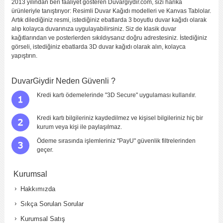
2013 yılından beri faaliyet gösteren Duvargiydir.com, sizi harika
ürünleriyle tanıştırıyor: Resimli Duvar Kağıdı modelleri ve Kanvas Tablolar.
Artık dilediğiniz resmi, istediğiniz ebatlarda 3 boyutlu duvar kağıdı olarak
alıp kolayca duvarınıza uygulayabilirsiniz. Siz de klasik duvar
kağıtlarından ve posterlerden sıkıldıysanız doğru adrestesiniz. İstediğiniz
görseli, istediğiniz ebatlarda 3D duvar kağıdı olarak alın, kolayca
yapıştırın.
DuvarGiydir Neden Güvenli ?
Kredi kartı ödemelerinde "3D Secure" uygulaması kullanılır.
Kredi kartı bilgileriniz kaydedilmez ve kişisel bilgileriniz hiç bir
kurum veya kişi ile paylaşılmaz.
Ödeme sırasında işlemleriniz "PayU" güvenlik filtrelerinden
geçer.
Kurumsal
Hakkımızda
Sıkça Sorulan Sorular
Kurumsal Satış