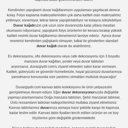
Kendinden yapışkanlı
duvar kağıtlarımızın uygulaması
şaşırtacak derece
kolay.
Folyo kaplama
materyallerinden çok daha kaliteli olan
materyalimiz
yırtılmıyor, esnemiyor, tekrar tekrar yapıştırılabiliyor ve kolayca sökülebiliyor.
Duvar kağıdı
nızın çok uzun süre duvarınızda kalıp yıllara meydan
okumasını istiyorsanız,
yapışkanlı folyo
ürünlerini bir kenara bırakıp yüksek
kaliteli
resimli duvar kağıtlarımız
ı denemenizi tavsiye ederiz. Ayrıca duvar
resminizi kendinden yağışkanlı olmayan, tutkal ile gönderilen standart
duvar kağıdı
olarak da alabilirsiniz.
Ev dekorasyonu
,
ofis dekorasyonu
veya
cafe dekorasyonu
için
3 boyutlu
manzara duvar kağıtları
,
poster
veya
duvar tabloları
arıyorsanız, duvargiydir.com'u ziyaret etmeden sakın karar vermeyin.
Kaliteli, güleryüzlü ve güvenilir hizmetimizle, hayal gücünüzü duvarlarınıza
yansıtmanız konusunda size yardımcı olmaktan mutluluk duyacağız!
Duvargiydir.com
kanvas tablo
koleksiyonu ile ürün yelpazesini
genişletmeye devam ediyor. Eğer
duvar dekorasyonu
nuzda değişiklik
yapmayı planlıyorsanız
Doğa manzara tabloları
,
Şehir manzaralı tablolar
,
Ünlü ressamların tabloları
kategorilerimizi mutlaka ziyaret etmelisiniz.
Kanvas tablolar
ımız
duvar
ınıza asmaya hazır şekilde kargo ile kapınıza
kadar teslim edilir.
Kanvas tablo fiyatları
tercih edilen ürünün en ve boy
ölçülerine göre değişiklik göstermektedir.