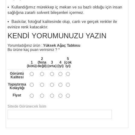
• Kullandığımız mürekkep iç mekan ve su bazlı olduğu için insan
sağlığına zararlı solvent bileşenleri içermez.
• Baskılar, fotoğraf kalitesinde olup, canlı ve gerçek renkler ile
evinize renk katacaktır.
KENDI YORUMUNUZU YAZIN
Yorumladığınız ürün :
Yüksek Ağaç Tablosu
Bu ürüne kaç puan verirsiniz ?
*
2
5
1
(fena
3
4
(çok
(kötü)
değil)
(orta)
(iyi)
iyi)
Görüntü
Kalitesi
Yapıştırma
Kolaylığı
Fiyat
Sitede Görünecek İsim
*
Yorumunuzun Başlığı
*