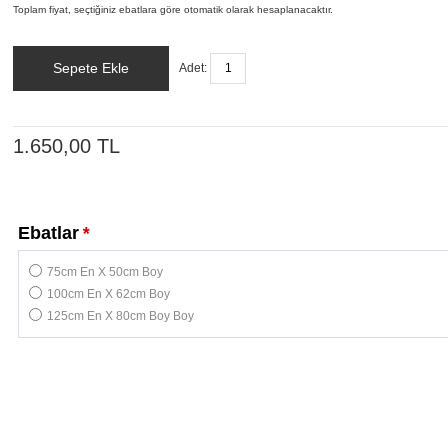
Toplam fiyat, seçtiğiniz ebatlara göre otomatik olarak hesaplanacaktır.
Sepete Ekle
Adet:
1.650,00 TL
Ebatlar
*
75cm En X 50cm Boy
100cm En X 62cm Boy
125cm En X 80cm Boy Boy