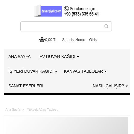
0,00 TL
Sipariş İzleme
Giriş
ANA SAYFA
EV DUVAR KAĞIDI
İŞ YERİ DUVAR KAĞIDI
KANVAS TABLOLAR
SANAT ESERLERI
NASIL ÇALIŞIR?
Ana Sayfa
»
Yüksek Ağaç Tablosu