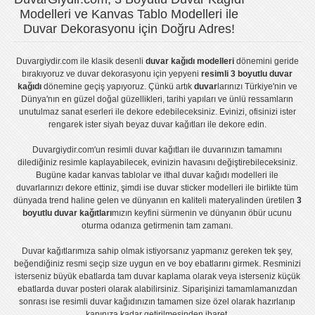
Modelleri ve Kanvas Tablo Modelleri ile
Duvar Dekorasyonu için Doğru Adres!
Duvargiydir.com
ile klasik desenli
duvar kağıdı modelleri
dönemini geride
bırakıyoruz ve
duvar dekorasyonu
için yepyeni
resimli 3 boyutlu duvar
kağıdı
dönemine geçiş yapıyoruz. Çünkü artık
duvar
larınızı Türkiye'nin ve
Dünya'nın en güzel doğal güzellikleri, tarihi yapıları ve ünlü ressamların
unutulmaz sanat eserleri ile dekore edebileceksiniz. Evinizi, ofisinizi ister
rengarek ister
siyah beyaz duvar kağıtları
ile dekore edin.
Duvargiydir.com'un
resimli duvar kağıtları
ile duvarınızın tamamını
dilediğiniz resimle kaplayabilecek, evinizin havasını değiştirebileceksiniz.
Bugüne kadar
kanvas tablo
lar ve
ithal duvar kağıdı modelleri
ile
duvarlarınızı dekore ettiniz, şimdi ise
duvar sticker
modelleri ile birlikte tüm
dünyada trend haline gelen ve dünyanın en kaliteli materyalinden üretilen
3
boyutlu duvar kağıtları
mızın keyfini sürmenin ve dünyanın öbür ucunu
oturma odanıza getirmenin tam zamanı.
Duvar kağıtlarımıza sahip olmak istiyorsanız
yapmanız gereken tek şey,
beğendiğiniz resmi seçip size uygun en ve boy ebatlarını girmek. Resminizi
isterseniz büyük ebatlarda tam
duvar kaplama
olarak veya isterseniz küçük
ebatlarda
duvar posteri
olarak alabilirsiniz. Siparişinizi tamamlamanızdan
sonrası ise
resimli duvar kağıdı
nızın tamamen size özel olarak hazırlanıp
kapınıza kadar getirilmesinden ibaret.