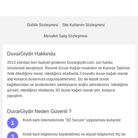
Yorum
*
Gizlilik Sözleşmesi
Site Kullanım Sözleşmesi
Mesafeli Satış Sözleşmesi
DuvarGiydir Hakkında
2013 yılından beri faaliyet gösteren Duvargiydir.com, sizi harika
Yorumu Gönder
ürünleriyle tanıştırıyor: Resimli Duvar Kağıdı modelleri ve Kanvas Tablolar.
Artık dilediğiniz resmi, istediğiniz ebatlarda 3 boyutlu duvar kağıdı olarak
alıp kolayca duvarınıza uygulayabilirsiniz. Siz de klasik duvar
kağıtlarından ve posterlerden sıkıldıysanız doğru adrestesiniz. İstediğiniz
görseli, istediğiniz ebatlarda 3D duvar kağıdı olarak alın, kolayca
yapıştırın.
DuvarGiydir Neden Güvenli ?
Kredi kartı ödemelerinde "3D Secure" uygulaması kullanılır.
Kredi kartı bilgileriniz kaydedilmez ve kişisel bilgileriniz hiç bir