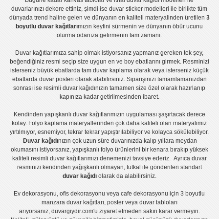
Bugüne kadar
kanvas tablo
lar ve
ithal duvar kağıdı modelleri
ile
duvarlarınızı dekore ettiniz, şimdi ise
duvar sticker
modelleri ile birlikte tüm
dünyada trend haline gelen ve dünyanın en kaliteli materyalinden üretilen
3
boyutlu duvar kağıtları
mızın keyfini sürmenin ve dünyanın öbür ucunu
oturma odanıza getirmenin tam zamanı.
Duvar kağıtlarımıza sahip olmak istiyorsanız
yapmanız gereken tek şey,
beğendiğiniz resmi seçip size uygun en ve boy ebatlarını girmek. Resminizi
isterseniz büyük ebatlarda tam
duvar kaplama
olarak veya isterseniz küçük
ebatlarda
duvar posteri
olarak alabilirsiniz. Siparişinizi tamamlamanızdan
sonrası ise
resimli duvar kağıdı
nızın tamamen size özel olarak hazırlanıp
kapınıza kadar getirilmesinden ibaret.
Kendinden yapışkanlı
duvar kağıtlarımızın uygulaması
şaşırtacak derece
kolay.
Folyo kaplama
materyallerinden çok daha kaliteli olan
materyalimiz
yırtılmıyor, esnemiyor, tekrar tekrar yapıştırılabiliyor ve kolayca sökülebiliyor.
Duvar kağıdı
nızın çok uzun süre duvarınızda kalıp yıllara meydan
okumasını istiyorsanız,
yapışkanlı folyo
ürünlerini bir kenara bırakıp yüksek
kaliteli
resimli duvar kağıtlarımız
ı denemenizi tavsiye ederiz. Ayrıca duvar
resminizi kendinden yağışkanlı olmayan, tutkal ile gönderilen standart
duvar kağıdı
olarak da alabilirsiniz.
Ev dekorasyonu
,
ofis dekorasyonu
veya
cafe dekorasyonu
için
3 boyutlu
manzara duvar kağıtları
,
poster
veya
duvar tabloları
arıyorsanız, duvargiydir.com'u ziyaret etmeden sakın karar vermeyin.