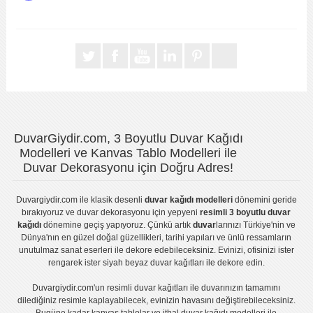
DuvarGiydir.com, 3 Boyutlu Duvar Kağıdı
Modelleri ve Kanvas Tablo Modelleri ile
Duvar Dekorasyonu için Doğru Adres!
Duvargiydir.com
ile klasik desenli
duvar kağıdı modelleri
dönemini geride
bırakıyoruz ve
duvar dekorasyonu
için yepyeni
resimli 3 boyutlu duvar
kağıdı
dönemine geçiş yapıyoruz. Çünkü artık
duvar
larınızı Türkiye'nin ve
Dünya'nın en güzel doğal güzellikleri, tarihi yapıları ve ünlü ressamların
unutulmaz sanat eserleri ile dekore edebileceksiniz. Evinizi, ofisinizi ister
rengarek ister
siyah beyaz duvar kağıtları
ile dekore edin.
Duvargiydir.com'un
resimli duvar kağıtları
ile duvarınızın tamamını
dilediğiniz resimle kaplayabilecek, evinizin havasını değiştirebileceksiniz.