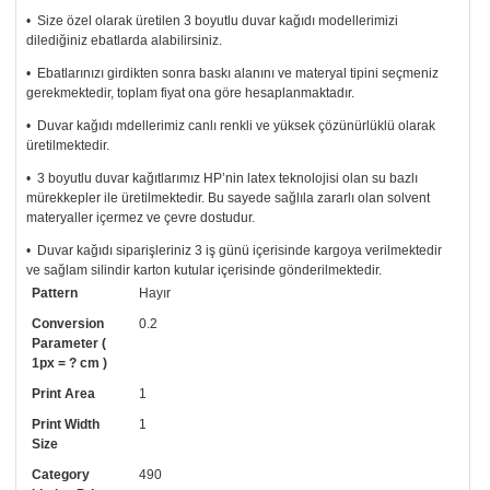
• Size özel olarak üretilen 3 boyutlu duvar kağıdı modellerimizi
dilediğiniz ebatlarda alabilirsiniz.
• Ebatlarınızı girdikten sonra baskı alanını ve materyal tipini seçmeniz
gerekmektedir, toplam fiyat ona göre hesaplanmaktadır.
• Duvar kağıdı mdellerimiz canlı renkli ve yüksek çözünürlüklü olarak
üretilmektedir.
• 3 boyutlu duvar kağıtlarımız HP’nin latex teknolojisi olan su bazlı
mürekkepler ile üretilmektedir. Bu sayede sağlıla zararlı olan solvent
materyaller içermez ve çevre dostudur.
• Duvar kağıdı siparişleriniz 3 iş günü içerisinde kargoya verilmektedir
ve sağlam silindir karton kutular içerisinde gönderilmektedir.
Pattern
Hayır
• Tutkalınız, siparişiniz ile birlikte ücretsiz olarak gönderilecektir.
Uygulaması standart duvar kağıdı ile aynıdır. Siparişiniz ile birlikte
Conversion
0.2
uygulama kılavuzu da gönderilecektir.
Parameter (
1px = ? cm )
• Resimli duvar kağıdı modelinizi siyah beyaz renklerde istiyorsanız bizi
Print Area
1
arayıp talebinizi iletebilirsiniz.
Print Width
1
• Görselde düzenleme yaptırmak istiyorsanız yine bize telefon
Size
numaramızdan ulaşabilirsiniz.
Category
490