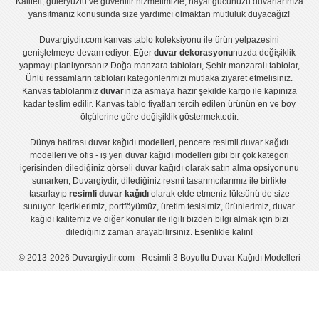
Kaliteli, güleryüzlü ve güvenilir hizmetimizle, hayal gücünüzü duvarlarınıza
yansıtmanız konusunda size yardımcı olmaktan mutluluk duyacağız!
Duvargiydir.com
kanvas tablo
koleksiyonu ile ürün yelpazesini
genişletmeye devam ediyor. Eğer
duvar dekorasyonu
nuzda değişiklik
yapmayı planlıyorsanız
Doğa manzara tabloları
,
Şehir manzaralı tablolar
,
Ünlü ressamların tabloları
kategorilerimizi mutlaka ziyaret etmelisiniz.
Kanvas tablolar
ımız
duvar
ınıza asmaya hazır şekilde kargo ile kapınıza
kadar teslim edilir.
Kanvas tablo fiyatları
tercih edilen ürünün en ve boy
ölçülerine göre değişiklik göstermektedir.
Dünya hatirası duvar kağıdı modelleri
,
pencere resimli duvar kağıdı
modelleri
ve
ofis - iş yeri duvar kağıdı modelleri
gibi bir çok kategori
içerisinden dilediğiniz görseli duvar kağıdı olarak satın alma opsiyonunu
sunarken; Duvargiydir, dilediğiniz resmi tasarımcılarımız ile birlikte
tasarlayıp
resimli duvar kağıdı
olarak elde etmeniz lüksünü de size
sunuyor. İçeriklerimiz, portföyümüz, üretim tesisimiz, ürünlerimiz, duvar
kağıdı kalitemiz ve diğer konular ile ilgili bizden bilgi almak için bizi
dilediğiniz zaman arayabilirsiniz. Esenlikle kalın!
© 2013-2026 Duvargiydir.com - Resimli 3 Boyutlu Duvar Kağıdı Modelleri