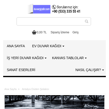
0,00 TL
Sipariş İzleme
Giriş
ANA SAYFA
EV DUVAR KAĞIDI
İŞ YERİ DUVAR KAĞIDI
KANVAS TABLOLAR
SANAT ESERLERI
NASIL ÇALIŞIR?
Ana Sayfa
»
Antalya Düden Şelalesi