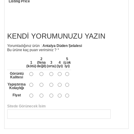
Listing Price
KENDI YORUMUNUZU YAZIN
Yorumladığınız ürün :
Antalya Düden Şelalesi
Bu ürüne kaç puan verirsiniz ?
*
2
5
1
(fena
3
4
(çok
(kötü)
değil)
(orta)
(iyi)
iyi)
Görüntü
Kalitesi
Yapıştırma
Kolaylığı
Fiyat
Sitede Görünecek İsim
*
Yorumunuzun Başlığı
*