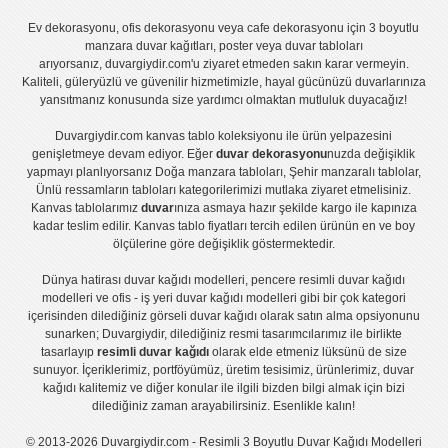
Ev dekorasyonu
,
ofis dekorasyonu
veya
cafe dekorasyonu
için
3 boyutlu
manzara duvar kağıtları
,
poster
veya
duvar tabloları
arıyorsanız, duvargiydir.com'u ziyaret etmeden sakın karar vermeyin.
Kaliteli, güleryüzlü ve güvenilir hizmetimizle, hayal gücünüzü duvarlarınıza
yansıtmanız konusunda size yardımcı olmaktan mutluluk duyacağız!
Duvargiydir.com
kanvas tablo
koleksiyonu ile ürün yelpazesini
genişletmeye devam ediyor. Eğer
duvar dekorasyonu
nuzda değişiklik
yapmayı planlıyorsanız
Doğa manzara tabloları
,
Şehir manzaralı tablolar
,
Ünlü ressamların tabloları
kategorilerimizi mutlaka ziyaret etmelisiniz.
Kanvas tablolar
ımız
duvar
ınıza asmaya hazır şekilde kargo ile kapınıza
kadar teslim edilir.
Kanvas tablo fiyatları
tercih edilen ürünün en ve boy
ölçülerine göre değişiklik göstermektedir.
Dünya hatirası duvar kağıdı modelleri
,
pencere resimli duvar kağıdı
modelleri
ve
ofis - iş yeri duvar kağıdı modelleri
gibi bir çok kategori
içerisinden dilediğiniz görseli duvar kağıdı olarak satın alma opsiyonunu
sunarken; Duvargiydir, dilediğiniz resmi tasarımcılarımız ile birlikte
tasarlayıp
resimli duvar kağıdı
olarak elde etmeniz lüksünü de size
sunuyor. İçeriklerimiz, portföyümüz, üretim tesisimiz, ürünlerimiz, duvar
kağıdı kalitemiz ve diğer konular ile ilgili bizden bilgi almak için bizi
dilediğiniz zaman arayabilirsiniz. Esenlikle kalın!
© 2013-2026 Duvargiydir.com - Resimli 3 Boyutlu Duvar Kağıdı Modelleri