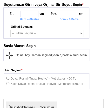
Boyutunuzu Girin veya Orjinal Bir Boyut Seçin
*
En:
Boy:
cm
cm
0cm = 0Metre
0cm = 0Metre
Orjinal Boyutlar:
Baskı Alanını Seçin
Orjinal boyutlardan seçmediyseniz, baskı alanını seçin.
Ürün Seçimi
*
Duvar Resmi (Tutkal Hediye) - Metrekaresi 490 TL
Kalın Duvar Resmi (Tutkal Hediye) - Metrekaresi 580 TL
Ürün Açıklaması
Yorumlar