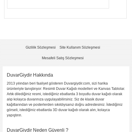
Yorumunuzun Başlığı
*
Yorum
*
Gizlilik Sözleşmesi
Site Kullanım Sözleşmesi
Mesafeli Satış Sözleşmesi
DuvarGiydir Hakkında
2013 yılından beri faaliyet gösteren Duvargiydir.com, sizi harika
Yorumu Gönder
ürünleriyle tanıştırıyor: Resimli Duvar Kağıdı modelleri ve Kanvas Tablolar.
Artık dilediğiniz resmi, istediğiniz ebatlarda 3 boyutlu duvar kağıdı olarak
alıp kolayca duvarınıza uygulayabilirsiniz. Siz de klasik duvar
kağıtlarından ve posterlerden sıkıldıysanız doğru adrestesiniz. İstediğiniz
görseli, istediğiniz ebatlarda 3D duvar kağıdı olarak alın, kolayca
yapıştırın.
DuvarGiydir Neden Güvenli ?