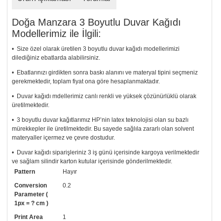
Doğa Manzara 3 Boyutlu Duvar Kağıdı
Modellerimiz ile İlgili:
• Size özel olarak üretilen 3 boyutlu duvar kağıdı modellerimizi
dilediğiniz ebatlarda alabilirsiniz.
• Ebatlarınızı girdikten sonra baskı alanını ve materyal tipini seçmeniz
gerekmektedir, toplam fiyat ona göre hesaplanmaktadır.
• Duvar kağıdı mdellerimiz canlı renkli ve yüksek çözünürlüklü olarak
üretilmektedir.
• 3 boyutlu duvar kağıtlarımız HP’nin latex teknolojisi olan su bazlı
mürekkepler ile üretilmektedir. Bu sayede sağlıla zararlı olan solvent
materyaller içermez ve çevre dostudur.
• Duvar kağıdı siparişleriniz 3 iş günü içerisinde kargoya verilmektedir
ve sağlam silindir karton kutular içerisinde gönderilmektedir.
Pattern
Hayır
• Tutkalınız, siparişiniz ile birlikte ücretsiz olarak gönderilecektir.
Uygulaması standart duvar kağıdı ile aynıdır. Siparişiniz ile birlikte
Conversion
0.2
uygulama kılavuzu da gönderilecektir.
Parameter (
1px = ? cm )
• Resimli duvar kağıdı modelinizi siyah beyaz renklerde istiyorsanız bizi
Print Area
1
arayıp talebinizi iletebilirsiniz.