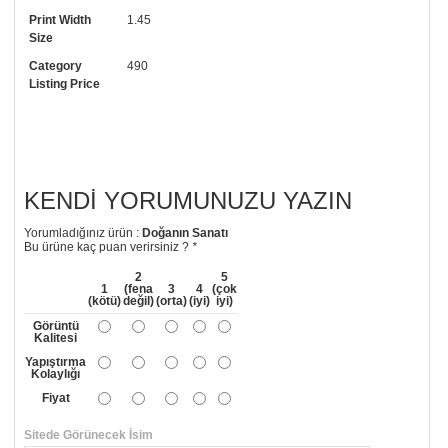
Print Width
1.45
• Görselde düzenleme yaptırmak istiyorsanız yine bize telefon
Size
numaramızdan ulaşabilirsiniz.
Category
490
Listing Price
KENDI YORUMUNUZU YAZIN
Yorumladığınız ürün :
Doğanın Sanatı
Bu ürüne kaç puan verirsiniz ?
*
2
5
1
(fena
3
4
(çok
(kötü)
değil)
(orta)
(iyi)
iyi)
Görüntü
Kalitesi
Yapıştırma
Kolaylığı
Fiyat
Sitede Görünecek İsim
*