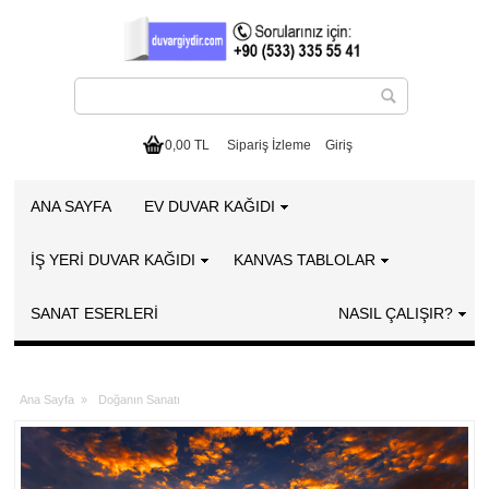
0,00 TL
Sipariş İzleme
Giriş
ANA SAYFA
EV DUVAR KAĞIDI
İŞ YERİ DUVAR KAĞIDI
KANVAS TABLOLAR
SANAT ESERLERI
NASIL ÇALIŞIR?
Ana Sayfa
»
Doğanın Sanatı