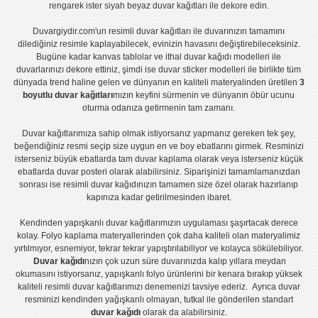
rengarek ister
siyah beyaz duvar kağıtları
ile dekore edin.
Duvargiydir.com'un
resimli duvar kağıtları
ile duvarınızın tamamını
dilediğiniz resimle kaplayabilecek, evinizin havasını değiştirebileceksiniz.
Bugüne kadar
kanvas tablo
lar ve
ithal duvar kağıdı modelleri
ile
duvarlarınızı dekore ettiniz, şimdi ise
duvar sticker
modelleri ile birlikte tüm
dünyada trend haline gelen ve dünyanın en kaliteli materyalinden üretilen
3
boyutlu duvar kağıtları
mızın keyfini sürmenin ve dünyanın öbür ucunu
oturma odanıza getirmenin tam zamanı.
Duvar kağıtlarımıza sahip olmak istiyorsanız
yapmanız gereken tek şey,
beğendiğiniz resmi seçip size uygun en ve boy ebatlarını girmek. Resminizi
isterseniz büyük ebatlarda tam
duvar kaplama
olarak veya isterseniz küçük
ebatlarda
duvar posteri
olarak alabilirsiniz. Siparişinizi tamamlamanızdan
sonrası ise
resimli duvar kağıdı
nızın tamamen size özel olarak hazırlanıp
kapınıza kadar getirilmesinden ibaret.
Kendinden yapışkanlı
duvar kağıtlarımızın uygulaması
şaşırtacak derece
kolay.
Folyo kaplama
materyallerinden çok daha kaliteli olan
materyalimiz
yırtılmıyor, esnemiyor, tekrar tekrar yapıştırılabiliyor ve kolayca sökülebiliyor.
Duvar kağıdı
nızın çok uzun süre duvarınızda kalıp yıllara meydan
okumasını istiyorsanız,
yapışkanlı folyo
ürünlerini bir kenara bırakıp yüksek
kaliteli
resimli duvar kağıtlarımız
ı denemenizi tavsiye ederiz. Ayrıca duvar
resminizi kendinden yağışkanlı olmayan, tutkal ile gönderilen standart
duvar kağıdı
olarak da alabilirsiniz.