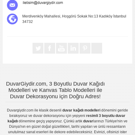
Merdivenköy Mahallesi, Hoşgörü Sokak No:13 Kadıköy İstanbul
34732
DuvarGiydir.com, 3 Boyutlu Duvar Kağıdı
Modelleri ve Kanvas Tablo Modelleri ile
Duvar Dekorasyonu için Doğru Adres!
Duvargiydir.com
ile klasik desenli
duvar kağıdı modelleri
dönemini geride
bırakıyoruz ve
duvar dekorasyonu
için yepyeni
resimli 3 boyutlu duvar
kağıdı
dönemine geçiş yapıyoruz. Çünkü artık
duvar
larınızı Türkiye'nin ve
Dünya'nın en güzel doğal güzellikleri, tarihi yapıları ve ünlü ressamların
unutulmaz sanat eserleri ile dekore edebileceksiniz. Evinizi, ofisinizi ister