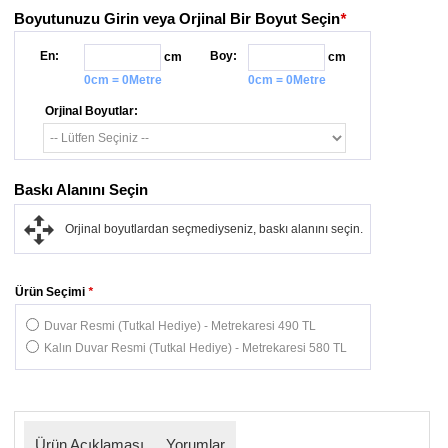
Boyutunuzu Girin veya Orjinal Bir Boyut Seçin
*
En:
Boy:
cm
cm
0cm = 0Metre
0cm = 0Metre
Orjinal Boyutlar:
Baskı Alanını Seçin
Orjinal boyutlardan seçmediyseniz, baskı alanını seçin.
Ürün Seçimi
*
Duvar Resmi (Tutkal Hediye) - Metrekaresi 490 TL
Kalın Duvar Resmi (Tutkal Hediye) - Metrekaresi 580 TL
Ürün Açıklaması
Yorumlar