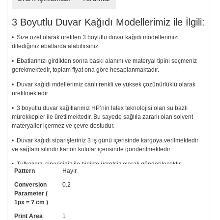
3 Boyutlu Duvar Kağıdı Modellerimiz ile İlgili:
• Size özel olarak üretilen 3 boyutlu duvar kağıdı modellerimizi
dilediğiniz ebatlarda alabilirsiniz.
• Ebatlarınızı girdikten sonra baskı alanını ve materyal tipini seçmeniz
gerekmektedir, toplam fiyat ona göre hesaplanmaktadır.
• Duvar kağıdı mdellerimiz canlı renkli ve yüksek çözünürlüklü olarak
üretilmektedir.
• 3 boyutlu duvar kağıtlarımız HP’nin latex teknolojisi olan su bazlı
mürekkepler ile üretilmektedir. Bu sayede sağlıla zararlı olan solvent
materyaller içermez ve çevre dostudur.
• Duvar kağıdı siparişleriniz 3 iş günü içerisinde kargoya verilmektedir
ve sağlam silindir karton kutular içerisinde gönderilmektedir.
• Tutkalınız, siparişiniz ile birlikte ücretsiz olarak gönderilecektir.
Pattern
Hayır
Uygulaması standart duvar kağıdı ile aynıdır. Siparişiniz ile birlikte
uygulama kılavuzu da gönderilecektir.
Conversion
0.2
Parameter (
• Resimli duvar kağıdı modelinizi siyah beyaz renklerde istiyorsanız bizi
1px = ? cm )
arayıp talebinizi iletebilirsiniz.
Print Area
1