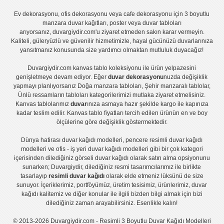
Ev dekorasyonu
,
ofis dekorasyonu
veya
cafe dekorasyonu
için
3 boyutlu
manzara duvar kağıtları
,
poster
veya
duvar tabloları
arıyorsanız, duvargiydir.com'u ziyaret etmeden sakın karar vermeyin.
Kaliteli, güleryüzlü ve güvenilir hizmetimizle, hayal gücünüzü duvarlarınıza
yansıtmanız konusunda size yardımcı olmaktan mutluluk duyacağız!
Duvargiydir.com
kanvas tablo
koleksiyonu ile ürün yelpazesini
genişletmeye devam ediyor. Eğer
duvar dekorasyonu
nuzda değişiklik
yapmayı planlıyorsanız
Doğa manzara tabloları
,
Şehir manzaralı tablolar
,
Ünlü ressamların tabloları
kategorilerimizi mutlaka ziyaret etmelisiniz.
Kanvas tablolar
ımız
duvar
ınıza asmaya hazır şekilde kargo ile kapınıza
kadar teslim edilir.
Kanvas tablo fiyatları
tercih edilen ürünün en ve boy
ölçülerine göre değişiklik göstermektedir.
Dünya hatirası duvar kağıdı modelleri
,
pencere resimli duvar kağıdı
modelleri
ve
ofis - iş yeri duvar kağıdı modelleri
gibi bir çok kategori
içerisinden dilediğiniz görseli duvar kağıdı olarak satın alma opsiyonunu
sunarken; Duvargiydir, dilediğiniz resmi tasarımcılarımız ile birlikte
tasarlayıp
resimli duvar kağıdı
olarak elde etmeniz lüksünü de size
sunuyor. İçeriklerimiz, portföyümüz, üretim tesisimiz, ürünlerimiz, duvar
kağıdı kalitemiz ve diğer konular ile ilgili bizden bilgi almak için bizi
dilediğiniz zaman arayabilirsiniz. Esenlikle kalın!
© 2013-2026 Duvargiydir.com - Resimli 3 Boyutlu Duvar Kağıdı Modelleri