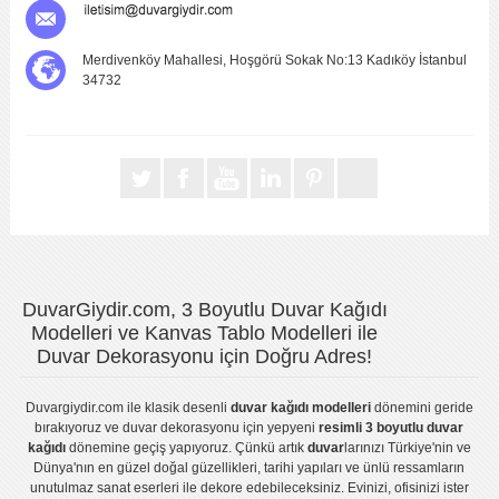
Merdivenköy Mahallesi, Hoşgörü Sokak No:13 Kadıköy İstanbul
34732
DuvarGiydir.com, 3 Boyutlu Duvar Kağıdı
Modelleri ve Kanvas Tablo Modelleri ile
Duvar Dekorasyonu için Doğru Adres!
Duvargiydir.com
ile klasik desenli
duvar kağıdı modelleri
dönemini geride
bırakıyoruz ve
duvar dekorasyonu
için yepyeni
resimli 3 boyutlu duvar
kağıdı
dönemine geçiş yapıyoruz. Çünkü artık
duvar
larınızı Türkiye'nin ve
Dünya'nın en güzel doğal güzellikleri, tarihi yapıları ve ünlü ressamların
unutulmaz sanat eserleri ile dekore edebileceksiniz. Evinizi, ofisinizi ister