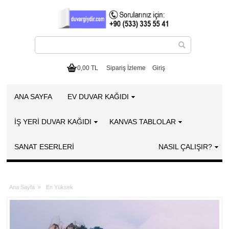
0,00 TL
Sipariş İzleme
Giriş
ANA SAYFA
EV DUVAR KAĞIDI
İŞ YERİ DUVAR KAĞIDI
KANVAS TABLOLAR
SANAT ESERLERI
NASIL ÇALIŞIR?
Ana Sayfa
»
En Yüksek