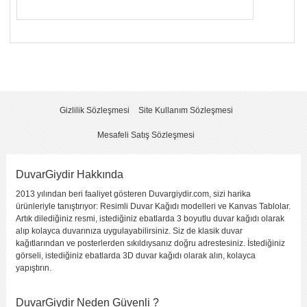
Yorumunuzun Başlığı
*
Yorum
*
Gizlilik Sözleşmesi
Site Kullanım Sözleşmesi
Mesafeli Satış Sözleşmesi
DuvarGiydir Hakkında
2013 yılından beri faaliyet gösteren Duvargiydir.com, sizi harika
Yorumu Gönder
ürünleriyle tanıştırıyor: Resimli Duvar Kağıdı modelleri ve Kanvas Tablolar.
Artık dilediğiniz resmi, istediğiniz ebatlarda 3 boyutlu duvar kağıdı olarak
alıp kolayca duvarınıza uygulayabilirsiniz. Siz de klasik duvar
kağıtlarından ve posterlerden sıkıldıysanız doğru adrestesiniz. İstediğiniz
görseli, istediğiniz ebatlarda 3D duvar kağıdı olarak alın, kolayca
yapıştırın.
DuvarGiydir Neden Güvenli ?