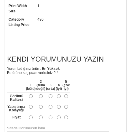
• Görselde düzenleme yaptırmak istiyorsanız yine bize telefon
numaramızdan ulaşabilirsiniz.
Print Width
1
Size
Category
490
Listing Price
KENDI YORUMUNUZU YAZIN
Yorumladığınız ürün :
En Yüksek
Bu ürüne kaç puan verirsiniz ?
*
2
5
1
(fena
3
4
(çok
(kötü)
değil)
(orta)
(iyi)
iyi)
Görüntü
Kalitesi
Yapıştırma
Kolaylığı
Fiyat
Sitede Görünecek İsim
*