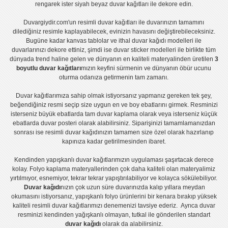
rengarek ister
siyah beyaz duvar kağıtları
ile dekore edin.
Duvargiydir.com'un
resimli duvar kağıtları
ile duvarınızın tamamını
dilediğiniz resimle kaplayabilecek, evinizin havasını değiştirebileceksiniz.
Bugüne kadar
kanvas tablo
lar ve
ithal duvar kağıdı modelleri
ile
duvarlarınızı dekore ettiniz, şimdi ise
duvar sticker
modelleri ile birlikte tüm
dünyada trend haline gelen ve dünyanın en kaliteli materyalinden üretilen
3
boyutlu duvar kağıtları
mızın keyfini sürmenin ve dünyanın öbür ucunu
oturma odanıza getirmenin tam zamanı.
Duvar kağıtlarımıza sahip olmak istiyorsanız
yapmanız gereken tek şey,
beğendiğiniz resmi seçip size uygun en ve boy ebatlarını girmek. Resminizi
isterseniz büyük ebatlarda tam
duvar kaplama
olarak veya isterseniz küçük
ebatlarda
duvar posteri
olarak alabilirsiniz. Siparişinizi tamamlamanızdan
sonrası ise
resimli duvar kağıdı
nızın tamamen size özel olarak hazırlanıp
kapınıza kadar getirilmesinden ibaret.
Kendinden yapışkanlı
duvar kağıtlarımızın uygulaması
şaşırtacak derece
kolay.
Folyo kaplama
materyallerinden çok daha kaliteli olan
materyalimiz
yırtılmıyor, esnemiyor, tekrar tekrar yapıştırılabiliyor ve kolayca sökülebiliyor.
Duvar kağıdı
nızın çok uzun süre duvarınızda kalıp yıllara meydan
okumasını istiyorsanız,
yapışkanlı folyo
ürünlerini bir kenara bırakıp yüksek
kaliteli
resimli duvar kağıtlarımız
ı denemenizi tavsiye ederiz. Ayrıca duvar
resminizi kendinden yağışkanlı olmayan, tutkal ile gönderilen standart
duvar kağıdı
olarak da alabilirsiniz.