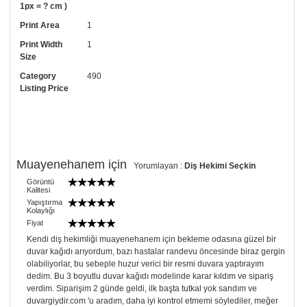
1px = ? cm )
• Resimli duvar kağıdı modelinizi siyah beyaz renklerde istiyorsanız bizi
Print Area
1
arayıp talebinizi iletebilirsiniz.
Print Width
1
• Görselde düzenleme yaptırmak istiyorsanız yine bize telefon
Size
numaramızdan ulaşabilirsiniz.
Category
490
Listing Price
Muayenehanem için
Yorumlayan :
Diş Hekimi Seçkin
Görüntü
Kalitesi
Yapıştırma
Kolaylığı
Fiyat
Kendi diş hekimliği muayenehanem için bekleme odasına güzel bir
duvar kağıdı arıyordum, bazı hastalar randevu öncesinde biraz gergin
olabiliyorlar, bu sebeple huzur verici bir resmi duvara yaptırayım
dedim. Bu 3 boyutlu duvar kağıdı modelinde karar kıldım ve sipariş
verdim. Siparişim 2 günde geldi, ilk başta tutkal yok sandım ve
duvargiydir.com 'u aradım, daha iyi kontrol etmemi söylediler, meğer