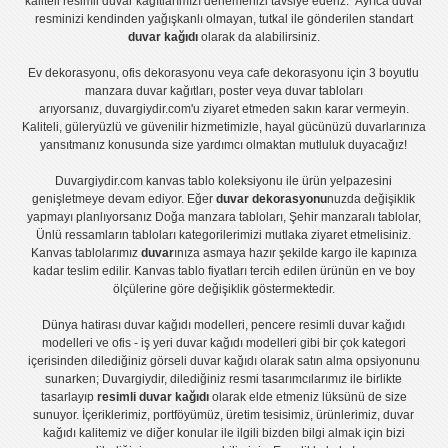
kaliteli
resimli duvar kağıtlarımız
ı denemenizi tavsiye ederiz. Ayrıca duvar
resminizi kendinden yağışkanlı olmayan, tutkal ile gönderilen standart
duvar kağıdı
olarak da alabilirsiniz.
Ev dekorasyonu
,
ofis dekorasyonu
veya
cafe dekorasyonu
için
3 boyutlu
manzara duvar kağıtları
,
poster
veya
duvar tabloları
arıyorsanız, duvargiydir.com'u ziyaret etmeden sakın karar vermeyin.
Kaliteli, güleryüzlü ve güvenilir hizmetimizle, hayal gücünüzü duvarlarınıza
yansıtmanız konusunda size yardımcı olmaktan mutluluk duyacağız!
Duvargiydir.com
kanvas tablo
koleksiyonu ile ürün yelpazesini
genişletmeye devam ediyor. Eğer
duvar dekorasyonu
nuzda değişiklik
yapmayı planlıyorsanız
Doğa manzara tabloları
,
Şehir manzaralı tablolar
,
Ünlü ressamların tabloları
kategorilerimizi mutlaka ziyaret etmelisiniz.
Kanvas tablolar
ımız
duvar
ınıza asmaya hazır şekilde kargo ile kapınıza
kadar teslim edilir.
Kanvas tablo fiyatları
tercih edilen ürünün en ve boy
ölçülerine göre değişiklik göstermektedir.
Dünya hatirası duvar kağıdı modelleri
,
pencere resimli duvar kağıdı
modelleri
ve
ofis - iş yeri duvar kağıdı modelleri
gibi bir çok kategori
içerisinden dilediğiniz görseli duvar kağıdı olarak satın alma opsiyonunu
sunarken; Duvargiydir, dilediğiniz resmi tasarımcılarımız ile birlikte
tasarlayıp
resimli duvar kağıdı
olarak elde etmeniz lüksünü de size
sunuyor. İçeriklerimiz, portföyümüz, üretim tesisimiz, ürünlerimiz, duvar
kağıdı kalitemiz ve diğer konular ile ilgili bizden bilgi almak için bizi