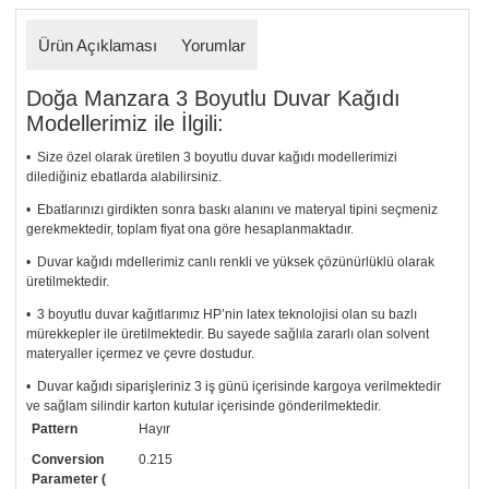
Ürün Açıklaması
Yorumlar
Doğa Manzara 3 Boyutlu Duvar Kağıdı
Modellerimiz ile İlgili:
• Size özel olarak üretilen 3 boyutlu duvar kağıdı modellerimizi
dilediğiniz ebatlarda alabilirsiniz.
• Ebatlarınızı girdikten sonra baskı alanını ve materyal tipini seçmeniz
gerekmektedir, toplam fiyat ona göre hesaplanmaktadır.
• Duvar kağıdı mdellerimiz canlı renkli ve yüksek çözünürlüklü olarak
üretilmektedir.
• 3 boyutlu duvar kağıtlarımız HP’nin latex teknolojisi olan su bazlı
mürekkepler ile üretilmektedir. Bu sayede sağlıla zararlı olan solvent
materyaller içermez ve çevre dostudur.
• Duvar kağıdı siparişleriniz 3 iş günü içerisinde kargoya verilmektedir
ve sağlam silindir karton kutular içerisinde gönderilmektedir.
Pattern
Hayır
• Tutkalınız, siparişiniz ile birlikte ücretsiz olarak gönderilecektir.
Uygulaması standart duvar kağıdı ile aynıdır. Siparişiniz ile birlikte
Conversion
0.215
uygulama kılavuzu da gönderilecektir.
Parameter (