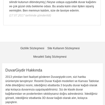
silindir kutunun dibindeymiş:) Neyse ustaya uygulattık duvar kağıdını
ve çok güzel oldu bekleme odası. Bu arada kalın olan tipten sipariş
vermiştim. Ben memnun kaldım, size de tavsiye ederim.
(17.07.2017 tarihinde gönderildi)
KENDI YORUMUNUZU YAZIN
Yorumladığınız ürün :
Huzurun Kıyısında
Bu ürüne kaç puan verirsiniz ?
*
2
5
Gizlilik Sözleşmesi
Site Kullanım Sözleşmesi
1
(fena
3
4
(çok
(kötü)
değil)
(orta)
(iyi)
iyi)
Mesafeli Satış Sözleşmesi
Görüntü
Kalitesi
Yapıştırma
Kolaylığı
DuvarGiydir Hakkında
Fiyat
2013 yılından beri faaliyet gösteren Duvargiydir.com, sizi harika
ürünleriyle tanıştırıyor: Resimli Duvar Kağıdı modelleri ve Kanvas Tablolar.
Sitede Görünecek İsim
*
Artık dilediğiniz resmi, istediğiniz ebatlarda 3 boyutlu duvar kağıdı olarak
alıp kolayca duvarınıza uygulayabilirsiniz. Siz de klasik duvar
kağıtlarından ve posterlerden sıkıldıysanız doğru adrestesiniz. İstediğiniz
Yorumunuzun Başlığı
*
görseli, istediğiniz ebatlarda 3D duvar kağıdı olarak alın, kolayca
yapıştırın.