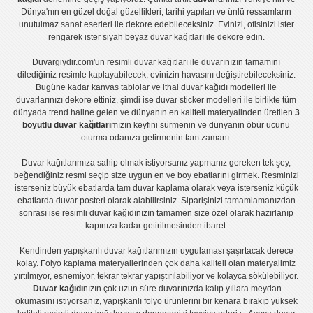
Dünya'nın en güzel doğal güzellikleri, tarihi yapıları ve ünlü ressamların
unutulmaz sanat eserleri ile dekore edebileceksiniz. Evinizi, ofisinizi ister
rengarek ister
siyah beyaz duvar kağıtları
ile dekore edin.
Duvargiydir.com'un
resimli duvar kağıtları
ile duvarınızın tamamını
dilediğiniz resimle kaplayabilecek, evinizin havasını değiştirebileceksiniz.
Bugüne kadar
kanvas tablo
lar ve
ithal duvar kağıdı modelleri
ile
duvarlarınızı dekore ettiniz, şimdi ise
duvar sticker
modelleri ile birlikte tüm
dünyada trend haline gelen ve dünyanın en kaliteli materyalinden üretilen
3
boyutlu duvar kağıtları
mızın keyfini sürmenin ve dünyanın öbür ucunu
oturma odanıza getirmenin tam zamanı.
Duvar kağıtlarımıza sahip olmak istiyorsanız
yapmanız gereken tek şey,
beğendiğiniz resmi seçip size uygun en ve boy ebatlarını girmek. Resminizi
isterseniz büyük ebatlarda tam
duvar kaplama
olarak veya isterseniz küçük
ebatlarda
duvar posteri
olarak alabilirsiniz. Siparişinizi tamamlamanızdan
sonrası ise
resimli duvar kağıdı
nızın tamamen size özel olarak hazırlanıp
kapınıza kadar getirilmesinden ibaret.
Kendinden yapışkanlı
duvar kağıtlarımızın uygulaması
şaşırtacak derece
kolay.
Folyo kaplama
materyallerinden çok daha kaliteli olan
materyalimiz
yırtılmıyor, esnemiyor, tekrar tekrar yapıştırılabiliyor ve kolayca sökülebiliyor.
Duvar kağıdı
nızın çok uzun süre duvarınızda kalıp yıllara meydan
okumasını istiyorsanız,
yapışkanlı folyo
ürünlerini bir kenara bırakıp yüksek