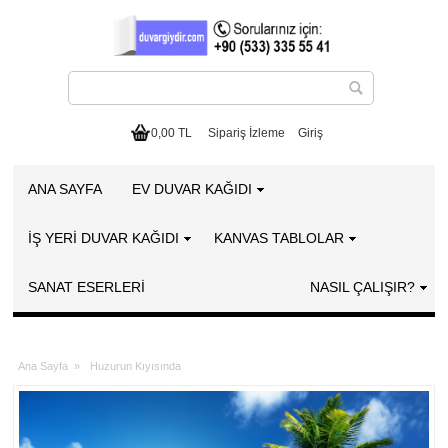
0,00 TL
Sipariş İzleme
Giriş
ANA SAYFA
EV DUVAR KAĞIDI
İŞ YERİ DUVAR KAĞIDI
KANVAS TABLOLAR
SANAT ESERLERI
NASIL ÇALIŞIR?
Ana Sayfa
»
Huzurun Kıyısında