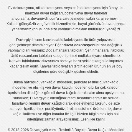
Ev dekorasyonu
,
ofis dekorasyonu
veya
cafe dekorasyonu
için
3 boyutlu
manzara duvar kağıtları
,
poster
veya
duvar tabloları
arıyorsanız, duvargiydir.com'u ziyaret etmeden sakın karar vermeyin.
Kaliteli, güleryüzlü ve güvenilir hizmetimizle, hayal gücünüzü duvarlarınıza
yansıtmanız konusunda size yardımcı olmaktan mutluluk duyacağız!
Duvargiydir.com
kanvas tablo
koleksiyonu ile ürün yelpazesini
genişletmeye devam ediyor. Eğer
duvar dekorasyonu
nuzda değişiklik
yapmayı planlıyorsanız
Doğa manzara tabloları
,
Şehir manzaralı tablolar
,
Ünlü ressamların tabloları
kategorilerimizi mutlaka ziyaret etmelisiniz.
Kanvas tablolar
ımız
duvar
ınıza asmaya hazır şekilde kargo ile kapınıza
kadar teslim edilir.
Kanvas tablo fiyatları
tercih edilen ürünün en ve boy
ölçülerine göre değişiklik göstermektedir.
Dünya hatirası duvar kağıdı modelleri
,
pencere resimli duvar kağıdı
modelleri
ve
ofis - iş yeri duvar kağıdı modelleri
gibi bir çok kategori
içerisinden dilediğiniz görseli duvar kağıdı olarak satın alma opsiyonunu
sunarken; Duvargiydir, dilediğiniz resmi tasarımcılarımız ile birlikte
tasarlayıp
resimli duvar kağıdı
olarak elde etmeniz lüksünü de size
sunuyor. İçeriklerimiz, portföyümüz, üretim tesisimiz, ürünlerimiz, duvar
kağıdı kalitemiz ve diğer konular ile ilgili bizden bilgi almak için bizi
dilediğiniz zaman arayabilirsiniz. Esenlikle kalın!
© 2013-2026 Duvargiydir.com - Resimli 3 Boyutlu Duvar Kağıdı Modelleri