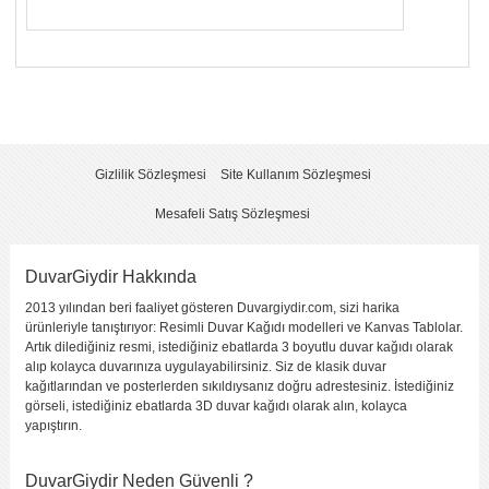
Yorumunuzun Başlığı
*
Yorum
*
Gizlilik Sözleşmesi
Site Kullanım Sözleşmesi
Mesafeli Satış Sözleşmesi
DuvarGiydir Hakkında
2013 yılından beri faaliyet gösteren Duvargiydir.com, sizi harika
Yorumu Gönder
ürünleriyle tanıştırıyor: Resimli Duvar Kağıdı modelleri ve Kanvas Tablolar.
Artık dilediğiniz resmi, istediğiniz ebatlarda 3 boyutlu duvar kağıdı olarak
alıp kolayca duvarınıza uygulayabilirsiniz. Siz de klasik duvar
kağıtlarından ve posterlerden sıkıldıysanız doğru adrestesiniz. İstediğiniz
görseli, istediğiniz ebatlarda 3D duvar kağıdı olarak alın, kolayca
yapıştırın.
DuvarGiydir Neden Güvenli ?