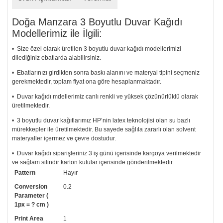
Doğa Manzara 3 Boyutlu Duvar Kağıdı
Modellerimiz ile İlgili:
• Size özel olarak üretilen 3 boyutlu duvar kağıdı modellerimizi
dilediğiniz ebatlarda alabilirsiniz.
• Ebatlarınızı girdikten sonra baskı alanını ve materyal tipini seçmeniz
gerekmektedir, toplam fiyat ona göre hesaplanmaktadır.
• Duvar kağıdı mdellerimiz canlı renkli ve yüksek çözünürlüklü olarak
üretilmektedir.
• 3 boyutlu duvar kağıtlarımız HP’nin latex teknolojisi olan su bazlı
mürekkepler ile üretilmektedir. Bu sayede sağlıla zararlı olan solvent
materyaller içermez ve çevre dostudur.
• Duvar kağıdı siparişleriniz 3 iş günü içerisinde kargoya verilmektedir
ve sağlam silindir karton kutular içerisinde gönderilmektedir.
Pattern
Hayır
• Tutkalınız, siparişiniz ile birlikte ücretsiz olarak gönderilecektir.
Uygulaması standart duvar kağıdı ile aynıdır. Siparişiniz ile birlikte
Conversion
0.2
uygulama kılavuzu da gönderilecektir.
Parameter (
1px = ? cm )
• Resimli duvar kağıdı modelinizi siyah beyaz renklerde istiyorsanız bizi
Print Area
1
arayıp talebinizi iletebilirsiniz.