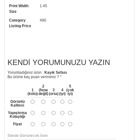
Print Width
1.45
• Görselde düzenleme yaptırmak istiyorsanız yine bize telefon
Size
numaramızdan ulaşabilirsiniz.
Category
490
Listing Price
KENDI YORUMUNUZU YAZIN
Yorumladığınız ürün :
Kayık Sefası
Bu ürüne kaç puan verirsiniz ?
*
2
5
1
(fena
3
4
(çok
(kötü)
değil)
(orta)
(iyi)
iyi)
Görüntü
Kalitesi
Yapıştırma
Kolaylığı
Fiyat
Sitede Görünecek İsim
*