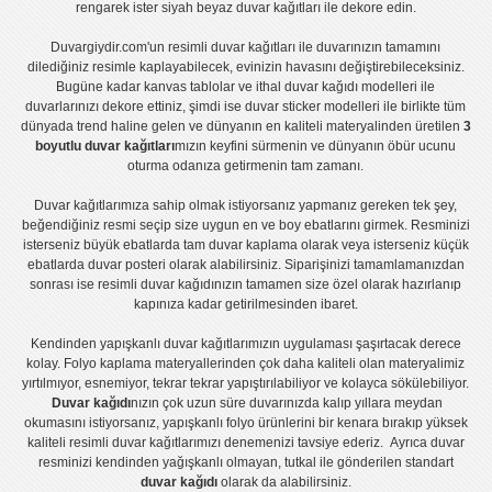
rengarek ister
siyah beyaz duvar kağıtları
ile dekore edin.
Duvargiydir.com'un
resimli duvar kağıtları
ile duvarınızın tamamını
dilediğiniz resimle kaplayabilecek, evinizin havasını değiştirebileceksiniz.
Bugüne kadar
kanvas tablo
lar ve
ithal duvar kağıdı modelleri
ile
duvarlarınızı dekore ettiniz, şimdi ise
duvar sticker
modelleri ile birlikte tüm
dünyada trend haline gelen ve dünyanın en kaliteli materyalinden üretilen
3
boyutlu duvar kağıtları
mızın keyfini sürmenin ve dünyanın öbür ucunu
oturma odanıza getirmenin tam zamanı.
Duvar kağıtlarımıza sahip olmak istiyorsanız
yapmanız gereken tek şey,
beğendiğiniz resmi seçip size uygun en ve boy ebatlarını girmek. Resminizi
isterseniz büyük ebatlarda tam
duvar kaplama
olarak veya isterseniz küçük
ebatlarda
duvar posteri
olarak alabilirsiniz. Siparişinizi tamamlamanızdan
sonrası ise
resimli duvar kağıdı
nızın tamamen size özel olarak hazırlanıp
kapınıza kadar getirilmesinden ibaret.
Kendinden yapışkanlı
duvar kağıtlarımızın uygulaması
şaşırtacak derece
kolay.
Folyo kaplama
materyallerinden çok daha kaliteli olan
materyalimiz
yırtılmıyor, esnemiyor, tekrar tekrar yapıştırılabiliyor ve kolayca sökülebiliyor.
Duvar kağıdı
nızın çok uzun süre duvarınızda kalıp yıllara meydan
okumasını istiyorsanız,
yapışkanlı folyo
ürünlerini bir kenara bırakıp yüksek
kaliteli
resimli duvar kağıtlarımız
ı denemenizi tavsiye ederiz. Ayrıca duvar
resminizi kendinden yağışkanlı olmayan, tutkal ile gönderilen standart
duvar kağıdı
olarak da alabilirsiniz.