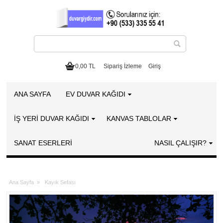
0,00 TL
Sipariş İzleme
Giriş
ANA SAYFA
EV DUVAR KAĞIDI
İŞ YERİ DUVAR KAĞIDI
KANVAS TABLOLAR
SANAT ESERLERI
NASIL ÇALIŞIR?
Ana Sayfa
»
Kayık Sefası