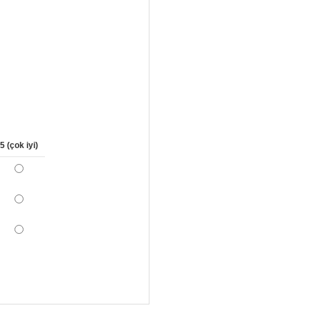
5 (çok iyi)
*
*