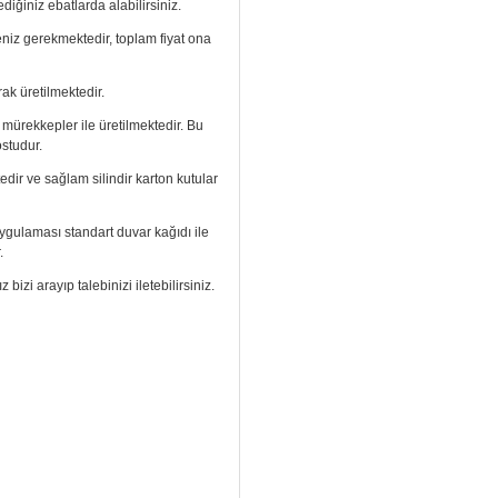
diğiniz ebatlarda alabilirsiniz.
meniz gerekmektedir, toplam fiyat ona
ak üretilmektedir.
ı mürekkepler ile üretilmektedir. Bu
ostudur.
edir ve sağlam silindir karton kutular
. Uygulaması standart duvar kağıdı ile
.
izi arayıp talebinizi iletebilirsiniz.
aramızdan ulaşabilirsiniz.