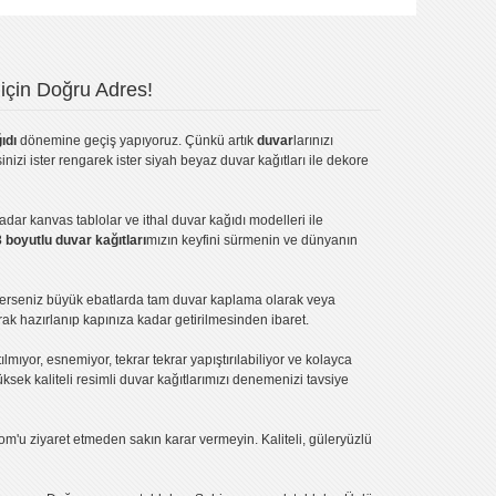
için Doğru Adres!
ıdı
dönemine geçiş yapıyoruz. Çünkü artık
duvar
larınızı
inizi ister rengarek ister
siyah beyaz duvar kağıtları
ile dekore
kadar
kanvas tablo
lar ve
ithal duvar kağıdı modelleri
ile
3 boyutlu duvar kağıtları
mızın keyfini sürmenin ve dünyanın
terseniz büyük ebatlarda tam
duvar kaplama
olarak veya
ak hazırlanıp kapınıza kadar getirilmesinden ibaret.
tılmıyor, esnemiyor, tekrar tekrar yapıştırılabiliyor ve kolayca
üksek kaliteli
resimli duvar kağıtlarımız
ı denemenizi tavsiye
om'u ziyaret etmeden sakın karar vermeyin. Kaliteli, güleryüzlü