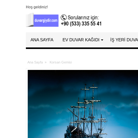
Hoş geldiniz!
ANA SAYFA
EV DUVAR KAĞIDI
İŞ YERİ DUV
Ana Sayfa
»
Korsan Gemisi