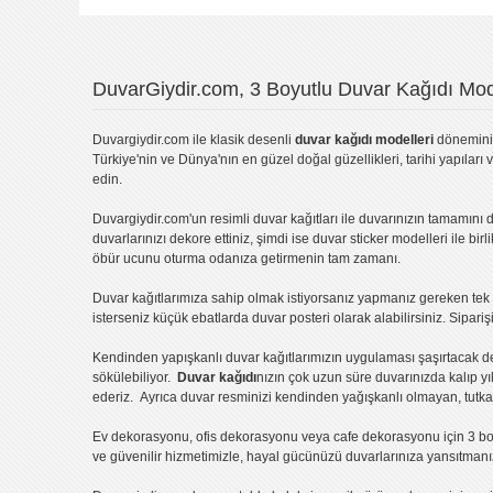
DuvarGiydir.com, 3 Boyutlu Duvar Kağıdı Mode
Duvargiydir.com
ile klasik desenli
duvar kağıdı modelleri
dönemini 
Türkiye'nin ve Dünya'nın en güzel doğal güzellikleri, tarihi yapıları 
edin.
Duvargiydir.com'un
resimli duvar kağıtları
ile duvarınızın tamamını d
duvarlarınızı dekore ettiniz, şimdi ise
duvar sticker
modelleri ile bir
öbür ucunu oturma odanıza getirmenin tam zamanı.
Duvar kağıtlarımıza sahip olmak istiyorsanız
yapmanız gereken tek ş
isterseniz küçük ebatlarda
duvar posteri
olarak alabilirsiniz. Sipar
Kendinden yapışkanlı
duvar kağıtlarımızın uygulaması
şaşırtacak d
sökülebiliyor.
Duvar kağıdı
nızın çok uzun süre duvarınızda kalıp y
ederiz. Ayrıca duvar resminizi kendinden yağışkanlı olmayan, tutka
Ev dekorasyonu
,
ofis dekorasyonu
veya
cafe dekorasyonu
için
3 bo
ve güvenilir hizmetimizle, hayal gücünüzü duvarlarınıza yansıtman