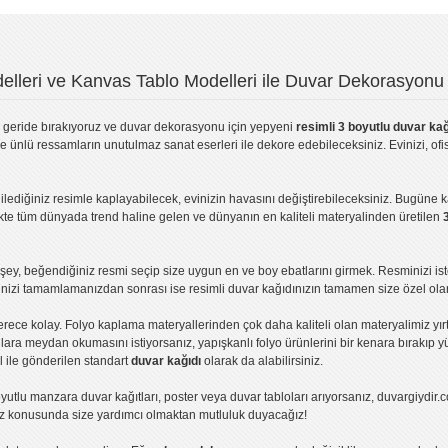
lleri ve Kanvas Tablo Modelleri ile Duvar Dekorasyonu 
geride bırakıyoruz ve
duvar dekorasyonu
için yepyeni
resimli 3 boyutlu duvar kağ
ve ünlü ressamların unutulmaz sanat eserleri ile dekore edebileceksiniz. Evinizi, ofis
ilediğiniz resimle kaplayabilecek, evinizin havasını değiştirebileceksiniz. Bugüne 
likte tüm dünyada trend haline gelen ve dünyanın en kaliteli materyalinden üretilen
ey, beğendiğiniz resmi seçip size uygun en ve boy ebatlarını girmek. Resminizi is
işinizi tamamlamanızdan sonrası ise
resimli duvar kağıdı
nızın tamamen size özel olar
erece kolay.
Folyo kaplama
materyallerinden çok daha kaliteli olan
materyalimiz
yır
ıllara meydan okumasını istiyorsanız,
yapışkanlı folyo
ürünlerini bir kenara bırakıp y
l ile gönderilen standart
duvar kağıdı
olarak da alabilirsiniz.
yutlu manzara duvar kağıtları
,
poster
veya
duvar tabloları
arıyorsanız, duvargiydir.c
ız konusunda size yardımcı olmaktan mutluluk duyacağız!