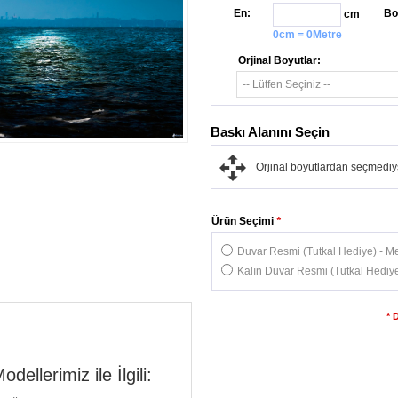
En:
Bo
cm
0cm = 0Metre
Orjinal Boyutlar:
Baskı Alanını Seçin
Orjinal boyutlardan seçmediys
Ürün Seçimi
*
Duvar Resmi (Tutkal Hediye) - Me
Kalın Duvar Resmi (Tutkal Hediye
* 
llerimiz ile İlgili: