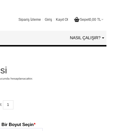
Sipariş İzleme
Giriş
Kayıt Ol
Sepet
0,00 TL
NASIL ÇALIŞIR?
si
nucunda hesaplanacaktır.
t:
 Bir Boyut Seçin
*