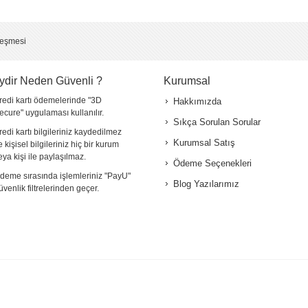
*
leşmesi
ydir Neden Güvenli ?
Kurumsal
redi kartı ödemelerinde "3D
Hakkımızda
ecure" uygulaması kullanılır.
Sıkça Sorulan Sorular
redi kartı bilgileriniz kaydedilmez
Kurumsal Satış
e kişisel bilgileriniz hiç bir kurum
eya kişi ile paylaşılmaz.
Ödeme Seçenekleri
deme sırasında işlemleriniz "PayU"
Blog Yazılarımız
üvenlik filtrelerinden geçer.