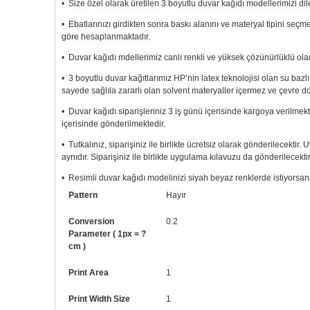
• Size özel olarak üretilen 3 boyutlu duvar kağıdı modellerimizi dile
• Ebatlarınızı girdikten sonra baskı alanını ve materyal tipini seç
göre hesaplanmaktadır.
• Duvar kağıdı mdellerimiz canlı renkli ve yüksek çözünürlüklü olar
• 3 boyutlu duvar kağıtlarımız HP’nin latex teknolojisi olan su bazl
sayede sağlıla zararlı olan solvent materyaller içermez ve çevre d
• Duvar kağıdı siparişleriniz 3 iş günü içerisinde kargoya verilmekt
içerisinde gönderilmektedir.
• Tutkalınız, siparişiniz ile birlikte ücretsiz olarak gönderilecektir
aynıdır. Siparişiniz ile birlikte uygulama kılavuzu da gönderilecektir
• Resimli duvar kağıdı modelinizi siyah beyaz renklerde istiyorsanız b
Pattern
Hayır
• Görselde düzenleme yaptırmak istiyorsanız yine bize telefon num
Conversion
0.2
Parameter ( 1px = ?
cm )
Print Area
1
Print Width Size
1