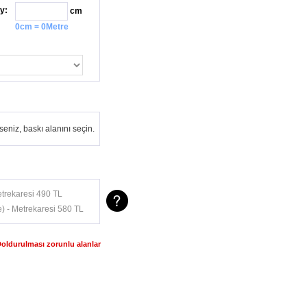
y:
cm
0cm = 0Metre
eniz, baskı alanını seçin.
trekaresi 490 TL
) - Metrekaresi 580 TL
Doldurulması zorunlu alanlar