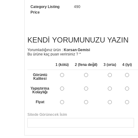
Category Listing
490
Price
KENDI YORUMUNUZU YAZIN
Yorumladığınız ürün :
Korsan Gemisi
Bu ürüne kaç puan verirsiniz ?
*
1 (kötü)
2 (fena değil)
3 (orta)
4 (iyi)
Görüntü
Kalitesi
Yapıştırma
Kolaylığı
Fiyat
Sitede Görünecek İsim
Yorumunuzun Başlığı