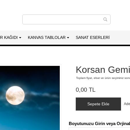
AR KAĞIDI
KANVAS TABLOLAR
SANAT ESERLERI
Korsan Gemi
Toplam fiyat, ebat ve ürün seçiminiz so
0,00 TL
Sepete Ekle
Ade
Boyutunuzu Girin veya Orjinal