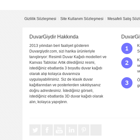
Yorum
Gizlilik Sözleşmesi
Site Kullanım Sözleşmesi
Mesafeli Satış Söz
DuvarGiydir Hakkında
DuvarGi
2013 yılından beri faaliyet gösteren
K
Duvargiydir.com, sizi harika ürünleriyle
S
tanıştırıyor: Resimli Duvar Kağıdı modelleri ve
K
Kanvas Tablolar. Artık dilediğiniz resmi,
v
istediğiniz ebatlarda 3 boyutlu duvar kağıdı
Yorumu Gönder
v
olarak alıp kolayca duvarınıza
uygulayabilirsiniz. Siz de klasik duvar
Ö
kağıtlarından ve posterlerden sıkıldıysanız
g
doğru adrestesiniz. İstediğiniz görseli,
istediğiniz ebatlarda 3D duvar kağıdı olarak
alın, kolayca yapıştırın.