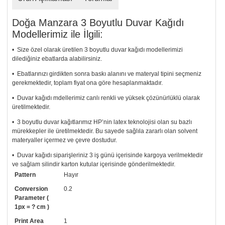
Doğa Manzara 3 Boyutlu Duvar Kağıdı
Modellerimiz ile İlgili:
• Size özel olarak üretilen 3 boyutlu duvar kağıdı modellerimizi
dilediğiniz ebatlarda alabilirsiniz.
• Ebatlarınızı girdikten sonra baskı alanını ve materyal tipini seçmeniz
gerekmektedir, toplam fiyat ona göre hesaplanmaktadır.
• Duvar kağıdı mdellerimiz canlı renkli ve yüksek çözünürlüklü olarak
üretilmektedir.
• 3 boyutlu duvar kağıtlarımız HP’nin latex teknolojisi olan su bazlı
mürekkepler ile üretilmektedir. Bu sayede sağlıla zararlı olan solvent
materyaller içermez ve çevre dostudur.
• Duvar kağıdı siparişleriniz 3 iş günü içerisinde kargoya verilmektedir
ve sağlam silindir karton kutular içerisinde gönderilmektedir.
Pattern
Hayır
• Tutkalınız, siparişiniz ile birlikte ücretsiz olarak gönderilecektir.
Uygulaması standart duvar kağıdı ile aynıdır. Siparişiniz ile birlikte
Conversion
0.2
uygulama kılavuzu da gönderilecektir.
Parameter (
1px = ? cm )
• Resimli duvar kağıdı modelinizi siyah beyaz renklerde istiyorsanız bizi
Print Area
1
arayıp talebinizi iletebilirsiniz.