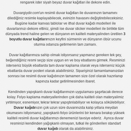
rengarek ister
siyah beyaz duvar kağıtları
ile dekore edin.
Duvargiydir.com'un
resimli duvar kağıtları
ile duvarınızın tamamını
dilediğiniz resimle kaplayabilecek, evinizin havasını değiştirebileceksiniz.
Bugüne kadar
kanvas tablo
lar ve
ithal duvar kağıdı modelleri
ile
duvarlarınızı dekore ettiniz, şimdi ise
duvar sticker
modelleri ile birlikte tüm
dünyada trend haline gelen ve dünyanın en kaliteli materyalinden üretilen
3
boyutlu duvar kağıtları
mızın keyfini sürmenin ve dünyanın öbür ucunu
oturma odanıza getirmenin tam zamanı.
Duvar kağıtlarımıza sahip olmak istiyorsanız
yapmanız gereken tek şey,
beğendiğiniz resmi seçip size uygun en ve boy ebatlarını girmek. Resminizi
isterseniz büyük ebatlarda tam
duvar kaplama
olarak veya isterseniz küçük
ebatlarda
duvar posteri
olarak alabilirsiniz. Siparişinizi tamamlamanızdan
sonrası ise
resimli duvar kağıdı
nızın tamamen size özel olarak hazırlanıp
kapınıza kadar getirilmesinden ibaret.
Kendinden yapışkanlı
duvar kağıtlarımızın uygulaması
şaşırtacak derece
kolay.
Folyo kaplama
materyallerinden çok daha kaliteli olan
materyalimiz
yırtılmıyor, esnemiyor, tekrar tekrar yapıştırılabiliyor ve kolayca sökülebiliyor.
Duvar kağıdı
nızın çok uzun süre duvarınızda kalıp yıllara meydan
okumasını istiyorsanız,
yapışkanlı folyo
ürünlerini bir kenara bırakıp yüksek
kaliteli
resimli duvar kağıtlarımız
ı denemenizi tavsiye ederiz. Ayrıca duvar
resminizi kendinden yağışkanlı olmayan, tutkal ile gönderilen standart
duvar kağıdı
olarak da alabilirsiniz.