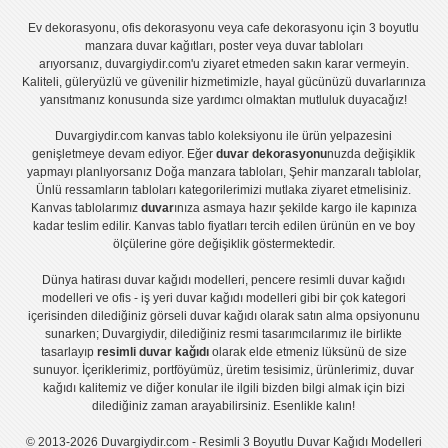
Ev dekorasyonu
,
ofis dekorasyonu
veya
cafe dekorasyonu
için
3 boyutlu
manzara duvar kağıtları
,
poster
veya
duvar tabloları
arıyorsanız, duvargiydir.com'u ziyaret etmeden sakın karar vermeyin.
Kaliteli, güleryüzlü ve güvenilir hizmetimizle, hayal gücünüzü duvarlarınıza
yansıtmanız konusunda size yardımcı olmaktan mutluluk duyacağız!
Duvargiydir.com
kanvas tablo
koleksiyonu ile ürün yelpazesini
genişletmeye devam ediyor. Eğer
duvar dekorasyonu
nuzda değişiklik
yapmayı planlıyorsanız
Doğa manzara tabloları
,
Şehir manzaralı tablolar
,
Ünlü ressamların tabloları
kategorilerimizi mutlaka ziyaret etmelisiniz.
Kanvas tablolar
ımız
duvar
ınıza asmaya hazır şekilde kargo ile kapınıza
kadar teslim edilir.
Kanvas tablo fiyatları
tercih edilen ürünün en ve boy
ölçülerine göre değişiklik göstermektedir.
Dünya hatirası duvar kağıdı modelleri
,
pencere resimli duvar kağıdı
modelleri
ve
ofis - iş yeri duvar kağıdı modelleri
gibi bir çok kategori
içerisinden dilediğiniz görseli duvar kağıdı olarak satın alma opsiyonunu
sunarken; Duvargiydir, dilediğiniz resmi tasarımcılarımız ile birlikte
tasarlayıp
resimli duvar kağıdı
olarak elde etmeniz lüksünü de size
sunuyor. İçeriklerimiz, portföyümüz, üretim tesisimiz, ürünlerimiz, duvar
kağıdı kalitemiz ve diğer konular ile ilgili bizden bilgi almak için bizi
dilediğiniz zaman arayabilirsiniz. Esenlikle kalın!
© 2013-2026 Duvargiydir.com - Resimli 3 Boyutlu Duvar Kağıdı Modelleri