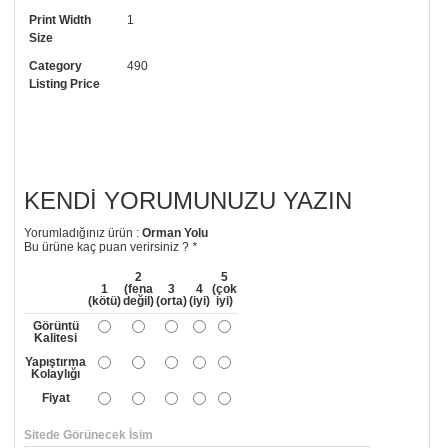
Print Width
1
• Görselde düzenleme yaptırmak istiyorsanız yine bize telefon
Size
numaramızdan ulaşabilirsiniz.
Category
490
Listing Price
KENDI YORUMUNUZU YAZIN
Yorumladığınız ürün :
Orman Yolu
Bu ürüne kaç puan verirsiniz ?
*
2
5
1
(fena
3
4
(çok
(kötü)
değil)
(orta)
(iyi)
iyi)
Görüntü
Kalitesi
Yapıştırma
Kolaylığı
Fiyat
Sitede Görünecek İsim
*