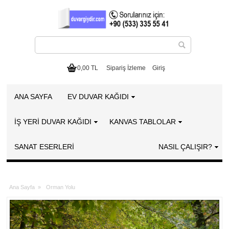
0,00 TL
Sipariş İzleme
Giriş
ANA SAYFA
EV DUVAR KAĞIDI
İŞ YERİ DUVAR KAĞIDI
KANVAS TABLOLAR
SANAT ESERLERI
NASIL ÇALIŞIR?
Ana Sayfa
»
Orman Yolu