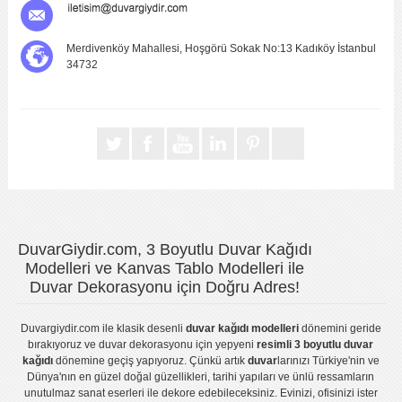
Merdivenköy Mahallesi, Hoşgörü Sokak No:13 Kadıköy İstanbul
34732
DuvarGiydir.com, 3 Boyutlu Duvar Kağıdı
Modelleri ve Kanvas Tablo Modelleri ile
Duvar Dekorasyonu için Doğru Adres!
Duvargiydir.com
ile klasik desenli
duvar kağıdı modelleri
dönemini geride
bırakıyoruz ve
duvar dekorasyonu
için yepyeni
resimli 3 boyutlu duvar
kağıdı
dönemine geçiş yapıyoruz. Çünkü artık
duvar
larınızı Türkiye'nin ve
Dünya'nın en güzel doğal güzellikleri, tarihi yapıları ve ünlü ressamların
unutulmaz sanat eserleri ile dekore edebileceksiniz. Evinizi, ofisinizi ister