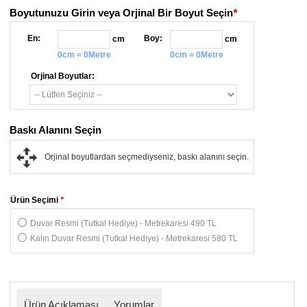
Boyutunuzu Girin veya Orjinal Bir Boyut Seçin
*
En:
Boy:
cm
cm
0cm = 0Metre
0cm = 0Metre
Orjinal Boyutlar:
Baskı Alanını Seçin
Orjinal boyutlardan seçmediyseniz, baskı alanını seçin.
Ürün Seçimi
*
Duvar Resmi (Tutkal Hediye) - Metrekaresi 490 TL
Kalın Duvar Resmi (Tutkal Hediye) - Metrekaresi 580 TL
Ürün Açıklaması
Yorumlar