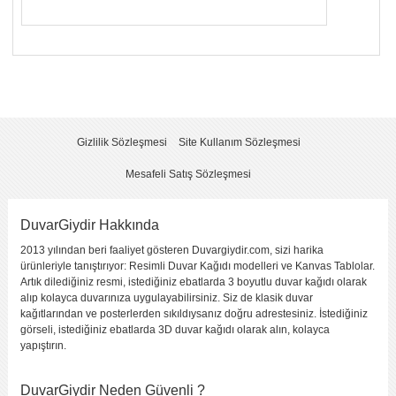
Yorumunuzun Başlığı
*
Yorum
*
Gizlilik Sözleşmesi
Site Kullanım Sözleşmesi
Mesafeli Satış Sözleşmesi
DuvarGiydir Hakkında
2013 yılından beri faaliyet gösteren Duvargiydir.com, sizi harika
Yorumu Gönder
ürünleriyle tanıştırıyor: Resimli Duvar Kağıdı modelleri ve Kanvas Tablolar.
Artık dilediğiniz resmi, istediğiniz ebatlarda 3 boyutlu duvar kağıdı olarak
alıp kolayca duvarınıza uygulayabilirsiniz. Siz de klasik duvar
kağıtlarından ve posterlerden sıkıldıysanız doğru adrestesiniz. İstediğiniz
görseli, istediğiniz ebatlarda 3D duvar kağıdı olarak alın, kolayca
yapıştırın.
DuvarGiydir Neden Güvenli ?